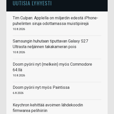
UUTISIA LYHYESTI
Tim Culpan: Applella on miljardin edestä iPhone-
puhelinten siruja odottamassa muistipiirejä
10.8.2026
Samsungin huhutaan tiputtavan Galaxy S27
Ultrasta neljännen takakameran pois
10.8.2026
Doom pyörii nyt (melkein) myös Commodore
64:llä
10.8.2026
Doom pyörii nyt myös Paintissa
6.8.2026
Keychron kehittää avoimen lähdekoodin
firmwarea pelihiiriin