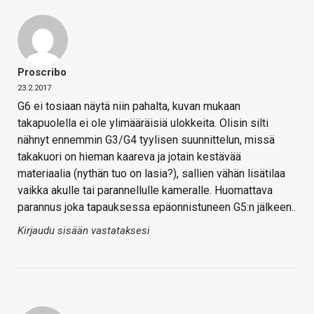
Proscribo
23.2.2017
G6 ei tosiaan näytä niin pahalta, kuvan mukaan
takapuolella ei ole ylimääräisiä ulokkeita. Olisin silti
nähnyt ennemmin G3/G4 tyylisen suunnittelun, missä
takakuori on hieman kaareva ja jotain kestävää
materiaalia (nythän tuo on lasia?), sallien vähän lisätilaa
vaikka akulle tai parannellulle kameralle. Huomattava
parannus joka tapauksessa epäonnistuneen G5:n jälkeen..
Kirjaudu sisään vastataksesi