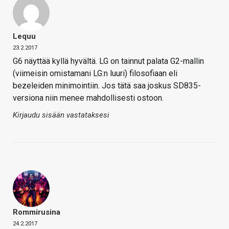
Lequu
23.2.2017
G6 näyttää kyllä hyvältä. LG on tainnut palata G2-mallin
(viimeisin omistamani LG:n luuri) filosofiaan eli
bezeleiden minimointiin. Jos tätä saa joskus SD835-
versiona niin menee mahdollisesti ostoon.
Kirjaudu sisään vastataksesi
Rommirusina
24.2.2017