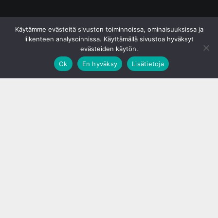
© S&J Media Oy
Käytämme evästeitä sivuston toiminnoissa, ominaisuuksissa ja
liikenteen analysoinnissa. Käyttämällä sivustoa hyväksyt
evästeiden käytön.
Ok
En hyväksy
Lisätietoja
;