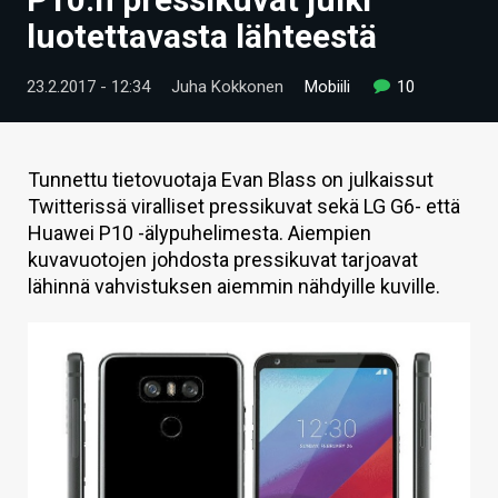
ARTIKKELIT
luotettavasta lähteestä
VIDEOT
23.2.2017 - 12:34
Juha Kokkonen
Mobiili
10
TECHBBS
TIETOA
Tunnettu tietovuotaja Evan Blass on julkaissut
Twitterissä viralliset pressikuvat sekä LG G6- että
HINTA.FI
Huawei P10 -älypuhelimesta. Aiempien
kuvavuotojen johdosta pressikuvat tarjoavat
KAUPPA
lähinnä vahvistuksen aiemmin nähdyille kuville.
VAIHDA TEEMA
HAKU