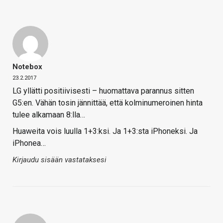
Notebox
23.2.2017
LG yllätti positiivisesti – huomattava parannus sitten
G5:en. Vähän tosin jännittää, että kolminumeroinen hinta
tulee alkamaan 8:lla…
Huaweita vois luulla 1+3:ksi. Ja 1+3:sta iPhoneksi. Ja
iPhonea…
Kirjaudu sisään vastataksesi