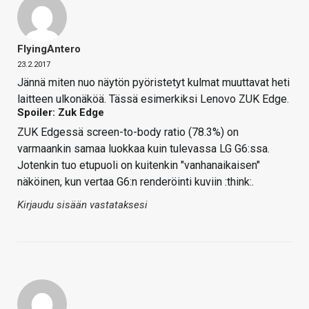
FlyingAntero
23.2.2017
Jännä miten nuo näytön pyöristetyt kulmat muuttavat heti
laitteen ulkonäköä. Tässä esimerkiksi Lenovo ZUK Edge.
Spoiler: Zuk Edge
ZUK Edgessä screen-to-body ratio (78.3%) on
varmaankin samaa luokkaa kuin tulevassa LG G6:ssa.
Jotenkin tuo etupuoli on kuitenkin "vanhanaikaisen"
näköinen, kun vertaa G6:n renderöinti kuviin :think:.
Kirjaudu sisään vastataksesi