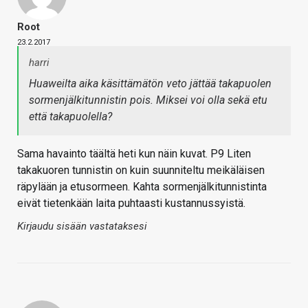
Root
23.2.2017
harri
Huaweilta aika käsittämätön veto jättää takapuolen
sormenjälkitunnistin pois. Miksei voi olla sekä etu
että takapuolella?
Sama havainto täältä heti kun näin kuvat. P9 Liten
takakuoren tunnistin on kuin suunniteltu meikäläisen
räpylään ja etusormeen. Kahta sormenjälkitunnistinta
eivät tietenkään laita puhtaasti kustannussyistä.
Kirjaudu sisään vastataksesi