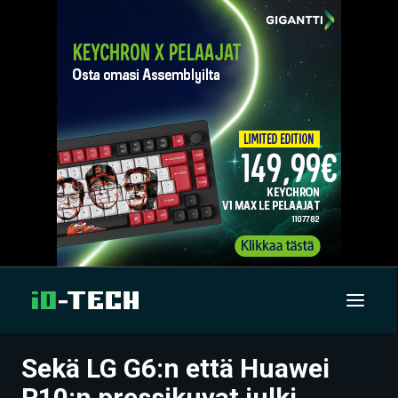
Sekä LG G6:n että Huawei
UUTISET
P10:n pressikuvat julki