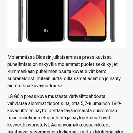
Molemmissa Blassin julkaisemissa pressikuvissa
puhelimista on näkyvillä molemmat puolet sekä kyljet.
Kummankaan puhelimen osalta kuvat eivät kerro
suoranaisesti mitään uutta, sillä samat asiat on jo nähty
aiemmissa kuvavuodoissa.
LG G6:n pressikuva mustasta värivaihtoehdosta
vahvistaa aiemmat tiedot siitä, että 5,7-tuumainen 18:9-
kuvasuhteen näyttö peittää tavanomaista suuremman
osan puhelimen etupuolesta ja näytön kulmat ovat
kevyesti pyöristetyt. Äänenvoimakkuuspainikkeet
sijaitsevat vasemmassa kyljessä ja virta-/lukituspainike