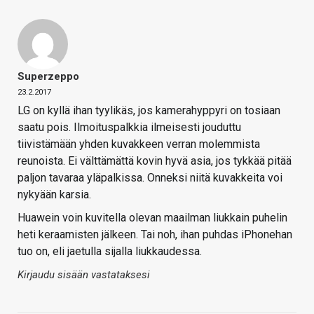
Superzeppo
23.2.2017
LG on kyllä ihan tyylikäs, jos kamerahyppyri on tosiaan
saatu pois. Ilmoituspalkkia ilmeisesti jouduttu
tiivistämään yhden kuvakkeen verran molemmista
reunoista. Ei välttämättä kovin hyvä asia, jos tykkää pitää
paljon tavaraa yläpalkissa. Onneksi niitä kuvakkeita voi
nykyään karsia.
Huawein voin kuvitella olevan maailman liukkain puhelin
heti keraamisten jälkeen. Tai noh, ihan puhdas iPhonehan
tuo on, eli jaetulla sijalla liukkaudessa.
Kirjaudu sisään vastataksesi