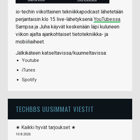
io-techin viikottainen tekniikkapodcast lähetetään
perjantaisin klo 15 live-lähetyksenä
YouTubessa
.
Sampsa ja Juha käyvät keskenään läpi kuluneen
viikon ajalta ajankohtaiset tietotekniikka- ja
mobiiliaiheet.
Jälkikäteen katseltavissa/kuunneltavissa:
Youtube
iTunes
Spotify
TECHBBS UUSIMMAT VIESTIT
★ Kaikki hyvät tarjoukset ★
10.8.2026