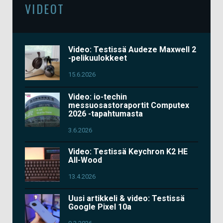
VIDEOT
Video: Testissä Audeze Maxwell 2
-pelikuulokkeet
15.6.2026
Video: io-techin
messuosastoraportit Computex
2026 -tapahtumasta
3.6.2026
Video: Testissä Keychron K2 HE
All-Wood
13.4.2026
Uusi artikkeli & video: Testissä
Google Pixel 10a