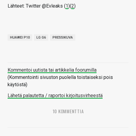
Lähteet: Twitter @Evleaks (
1
)(
2
)
HUAWEI P10
LG G6
PRESSIKUVA
Kommentoi uutista tai artikkelia foorumilla
(Kommentointi sivuston puolella toistaiseksi pois
käytöstä)
Lähetä palautetta / raportoi kirjoitusvirheestä
10 KOMMENTTIA