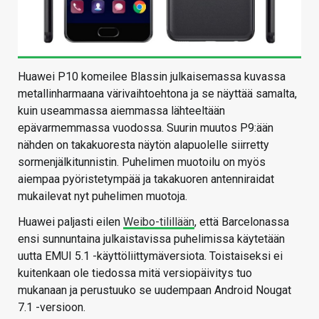
Huawei P10 komeilee Blassin julkaisemassa kuvassa
metallinharmaana värivaihtoehtona ja se näyttää samalta,
kuin useammassa aiemmassa lähteeltään
epävarmemmassa vuodossa. Suurin muutos P9:ään
nähden on takakuoresta näytön alapuolelle siirretty
sormenjälkitunnistin. Puhelimen muotoilu on myös
aiempaa pyöristetympää ja takakuoren antenniraidat
mukailevat nyt puhelimen muotoja.
Huawei paljasti eilen
Weibo-tilillään
, että Barcelonassa
ensi sunnuntaina julkaistavissa puhelimissa käytetään
uutta EMUI 5.1 -käyttöliittymäversiota. Toistaiseksi ei
kuitenkaan ole tiedossa mitä versiopäivitys tuo
mukanaan ja perustuuko se uudempaan Android Nougat
7.1 -versioon.