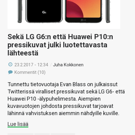
Sekä LG G6:n että Huawei P10:n
pressikuvat julki luotettavasta
lähteestä
23.2.2017 - 12:34
/
Juha Kokkonen
Kommentit (10)
Tunnettu tietovuotaja Evan Blass on julkaissut
Twitterissä viralliset pressikuvat sekä LG G6- että
Huawei P10 -älypuhelimesta. Aiempien
kuvavuotojen johdosta pressikuvat tarjoavat
lähinnä vahvistuksen aiemmin nähdyille kuville.
Lue lisää