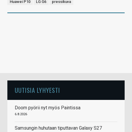
Huawei P10
LG G6
pressikuva
UUTISIA LYHYESTI
Doom pyörii nyt myös Paintissa
6.8.2026
Samsungin huhutaan tiputtavan Galaxy S27