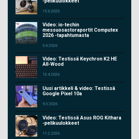
-pelikuulokkeet
15.6.2026
Video: io-techin
messuosastoraportit Computex
2026 -tapahtumasta
3.6.2026
Video: Testissä Keychron K2 HE
All-Wood
13.4.2026
Uusi artikkeli & video: Testissä
Google Pixel 10a
9.3.2026
Video: Testissä Asus ROG Kithara
-pelikuulokkeet
11.2.2026