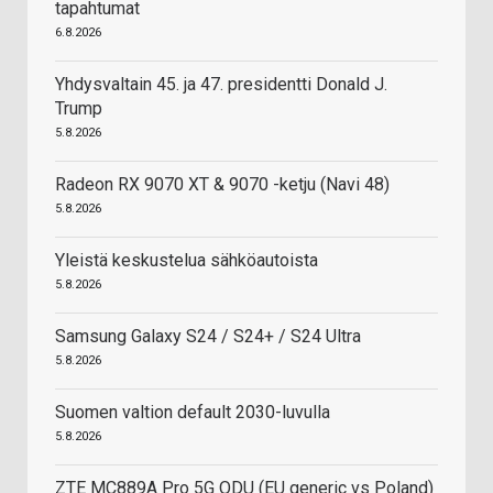
tapahtumat
6.8.2026
Yhdysvaltain 45. ja 47. presidentti Donald J.
Trump
5.8.2026
Radeon RX 9070 XT & 9070 -ketju (Navi 48)
5.8.2026
Yleistä keskustelua sähköautoista
5.8.2026
Samsung Galaxy S24 / S24+ / S24 Ultra
5.8.2026
Suomen valtion default 2030-luvulla
5.8.2026
ZTE MC889A Pro 5G ODU (EU generic vs Poland)