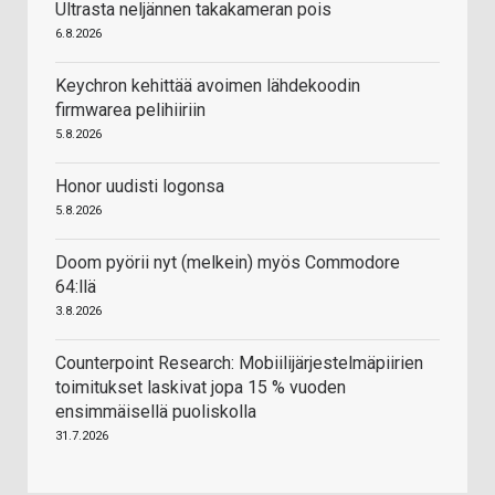
Ultrasta neljännen takakameran pois
6.8.2026
Keychron kehittää avoimen lähdekoodin
firmwarea pelihiiriin
5.8.2026
Honor uudisti logonsa
5.8.2026
Doom pyörii nyt (melkein) myös Commodore
64:llä
3.8.2026
Counterpoint Research: Mobiilijärjestelmäpiirien
toimitukset laskivat jopa 15 % vuoden
ensimmäisellä puoliskolla
31.7.2026