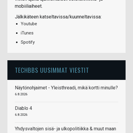
mobiiliaiheet.
Jälkikäteen katseltavissa/kuunneltavissa:
Youtube
iTunes
Spotify
TECHBBS UUSIMMAT VIESTIT
Näytönohjaimet - Yleisthreadi, mikä kortti minulle?
6.8.2026
Diablo 4
6.8.2026
Yhdysvaltojen sisä- ja ulkopolitiikka & muut maan