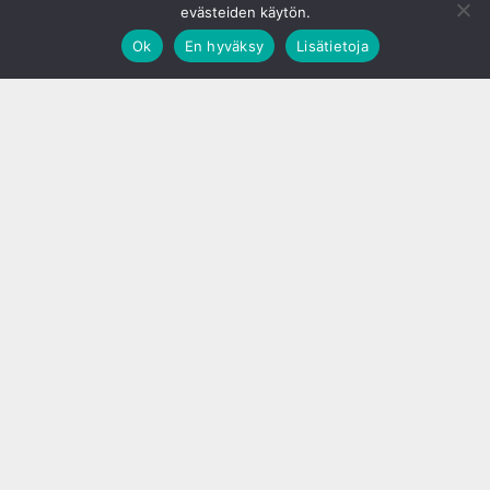
evästeiden käytön.
Ok
En hyväksy
Lisätietoja
;