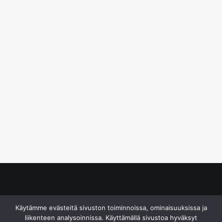
© S&J Media Oy
Käytämme evästeitä sivuston toiminnoissa, ominaisuuksissa ja
liikenteen analysoinnissa. Käyttämällä sivustoa hyväksyt