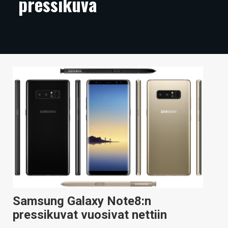
pressikuva
ARTIKKELIT
VIDEOT
TECHBBS
TIETOA
HINTA.FI
KAUPPA
VAIHDA TEEMA
HAKU
Samsung Galaxy Note8:n
pressikuvat vuosivat nettiin