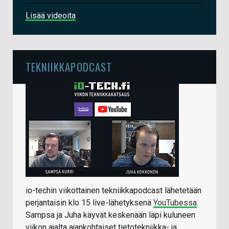
Lisää videoita
TEKNIIKKAPODCAST
io-techin viikottainen tekniikkapodcast lähetetään
perjantaisin klo 15 live-lähetyksenä
YouTubessa
.
Sampsa ja Juha käyvät keskenään läpi kuluneen
viikon ajalta ajankohtaiset tietotekniikka- ja