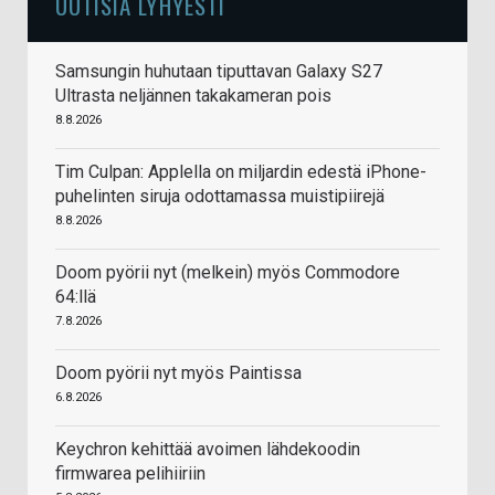
UUTISIA LYHYESTI
Samsungin huhutaan tiputtavan Galaxy S27
Ultrasta neljännen takakameran pois
8.8.2026
Tim Culpan: Applella on miljardin edestä iPhone-
puhelinten siruja odottamassa muistipiirejä
8.8.2026
Doom pyörii nyt (melkein) myös Commodore
64:llä
7.8.2026
Doom pyörii nyt myös Paintissa
6.8.2026
Keychron kehittää avoimen lähdekoodin
firmwarea pelihiiriin