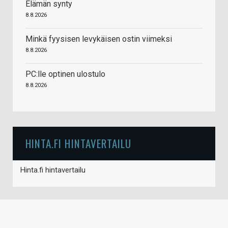
Elämän synty
8.8.2026
Minkä fyysisen levykäisen ostin viimeksi
8.8.2026
PC:lle optinen ulostulo
8.8.2026
HINTA.FI HINTAVERTAILU
Hinta.fi hintavertailu