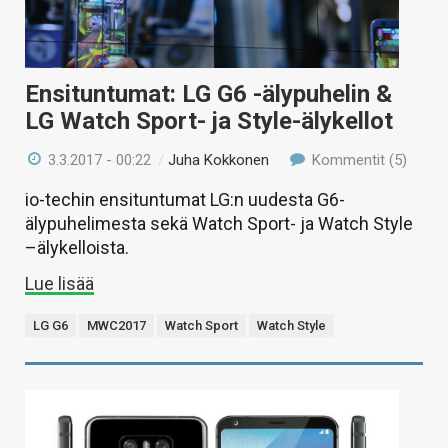
Ensituntumat: LG G6 -älypuhelin &
LG Watch Sport- ja Style-älykellot
3.3.2017 - 00:22
/
Juha Kokkonen
Kommentit (5)
io-techin ensituntumat LG:n uudesta G6-
älypuhelimesta sekä Watch Sport- ja Watch Style
–älykelloista.
Lue lisää
LG G6
MWC2017
Watch Sport
Watch Style