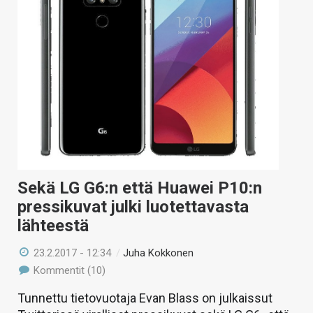
Sekä LG G6:n että Huawei P10:n
pressikuvat julki luotettavasta
lähteestä
23.2.2017 - 12:34
/
Juha Kokkonen
Kommentit (10)
Tunnettu tietovuotaja Evan Blass on julkaissut