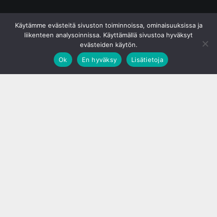
© S&J Media Oy
Käytämme evästeitä sivuston toiminnoissa, ominaisuuksissa ja
liikenteen analysoinnissa. Käyttämällä sivustoa hyväksyt
evästeiden käytön.
Ok
En hyväksy
Lisätietoja
;