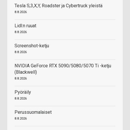
Tesla S,3,X,Y, Roadster ja Cybertruck yleistä
8.8.2026
Lidl:n ruuat
8.8.2026
Screenshot-ketju
8.8.2026
NVIDIA GeForce RTX 5090/5080/5070 Ti -ketju
(Blackwell)
8.8.2026
Pyöräily
8.8.2026
Perussuomalaiset
8.8.2026