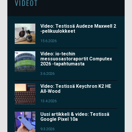
VIDEOT
Video: Testissä Audeze Maxwell 2
-pelikuulokkeet
15.6.2026
Video: io-techin
messuosastoraportit Computex
2026 -tapahtumasta
3.6.2026
Video: Testissä Keychron K2 HE
All-Wood
13.4.2026
Uusi artikkeli & video: Testissä
Google Pixel 10a
9.3.2026