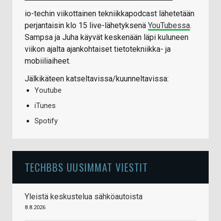
io-techin viikottainen tekniikkapodcast lähetetään
perjantaisin klo 15 live-lähetyksenä
YouTubessa
.
Sampsa ja Juha käyvät keskenään läpi kuluneen
viikon ajalta ajankohtaiset tietotekniikka- ja
mobiiliaiheet.
Jälkikäteen katseltavissa/kuunneltavissa:
Youtube
iTunes
Spotify
TECHBBS UUSIMMAT VIESTIT
Yleistä keskustelua sähköautoista
8.8.2026