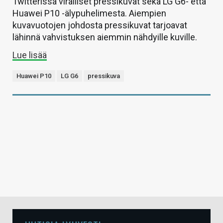
Twitterissä viralliset pressikuvat sekä LG G6- että
Huawei P10 -älypuhelimesta. Aiempien
kuvavuotojen johdosta pressikuvat tarjoavat
lähinnä vahvistuksen aiemmin nähdyille kuville.
Lue lisää
Huawei P10
LG G6
pressikuva