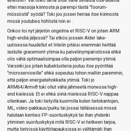
aiheisiin? Vai onko tämä sitte vähä sellasta osa-aluetta
ettei massoja kiinnosta ja parempi tästä "foorum-
mössöstä" syödä? Toki joo jossei herraa itse kiinnosta
missä youtubes höhlistä niin ei
.
Onkos toi nyt järjetön ongelma et RISC-V on jotain ARM
high-endiä jäljessä? Tai etkös jossain Alder lake-
uutisessa huudellut et Intelin pitäisi enemmän heittää
lastulle gracemont-ytimia ku palvelinympäristössä ehkä
olis vähä optimaalisimpaa olla paljon pienempi ytimiä.
Varsinki jos jotain kubeklusteria joutuu itse pyörittää
"microserviceille" ehkä sopeutuu tohon malliin paremmin,
että paljon energiatehokkaita ytimiä. Toki jo
ARM64/Armv8 tuki ollut vähä jähmeetä monessa high-
end kielessä. Et ei ehkä siinä mielessä RISC-V nappaa
ollenkaan. Ja toki tietyillä kuormilla kuten tietokantojen,
ML, video-pakkaus/purku tai jossai tälläisessä missä
halutaan kenties FP-suorituskykyä tai ihan yhdenki
ytiminen suorituskykyä mitä RISC-V ei hetkeen tarjoa,
mutta tietyissä käyttötapauksissa ei välttämäti ihan