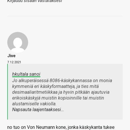
Kirjaudu sisään vastataksesi
Jive
7.12.2021
hkultala sanoi
Jo alkuperäisessä 8086-käskykannassa on monia
kymmeniä eri käskyformaatteja, ja ties mitä
desimaaliaritmetiikkaa ja hyvin pitkään ajautuvia
erikoiskäskyjä muistin kopioinnille tai muistin
alustamiselle vakiolla.
Napsauta laajentaaksesi…
no tuo on Von Neumann kone, jonka käskykanta tukee