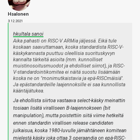
Hsalonen
3.12.2021
hkultala sanoi
Aika pahasti on RISC-V ARMia jäljessä. Eikä tule
koskaan saavuttamaan, koska standardista RISC-V-
käskykannasta puuttuu oleellisia suorituskyvyn
kannalta tärkeitä asioita (mm. kunnolliset
muistinosoitusmuodot ja ehdolliset siirrot), ja RISC-
V-standardointikomitea ei näitä suostu lisäämään
koska ne on "monimutkaistavia ja epä-RISCmäisiä".
Ja epästandardeille laajennoksille ei saa kunnollista
kääntäjätukea.
Ja ehdollista siirtoa vastaava select-käsky meinattin
tosiaan lisätä viralliseen B-laajennokseen (bit
manipulation), mutta poistettiin siitä viime hetkeltä
ennen standardin virallisen release candidaten
julkaisua, koska 1980-luvulle jämähtäneen komitean
mielestä käsky joka ottaa 3 operaandia on epä-RISC-