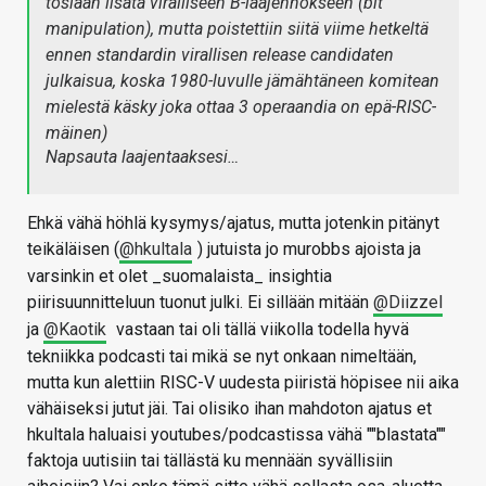
tosiaan lisätä viralliseen B-laajennokseen (bit
manipulation), mutta poistettiin siitä viime hetkeltä
ennen standardin virallisen release candidaten
julkaisua, koska 1980-luvulle jämähtäneen komitean
mielestä käsky joka ottaa 3 operaandia on epä-RISC-
mäinen)
Napsauta laajentaaksesi…
Ehkä vähä höhlä kysymys/ajatus, mutta jotenkin pitänyt
teikäläisen (
@hkultala
) jutuista jo murobbs ajoista ja
varsinkin et olet _suomalaista_ insightia
piirisuunnitteluun tuonut julki. Ei sillään mitään
@Diizzel
ja
@Kaotik
vastaan tai oli tällä viikolla todella hyvä
tekniikka podcasti tai mikä se nyt onkaan nimeltään,
mutta kun alettiin RISC-V uudesta piiristä höpisee nii aika
vähäiseksi jutut jäi. Tai olisiko ihan mahdoton ajatus et
hkultala haluaisi youtubes/podcastissa vähä ""blastata""
faktoja uutisiin tai tällästä ku mennään syvällisiin