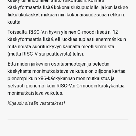
käsky tai ehdollinen siirto tarkoittaa n. kolmea
käskyformaattia lisää kokonaislukupuolelle, ja kun laskee
liukulukukäskyt mukaan niin kokonaisuudessaan ehkä n.
kuutta
Toisaalta, RISC-V:n hyvin yleinen C-moodi lisää n. 12
käskyformaattia lisää, eli luokkaa tuplasti enemmän kuin
mitä noista suorituskyvyn kannalta oleellisimmista
(mutta RISC-V:stä puuttuvista) tulisi.
Että niiden järkevien osoitusmuotojen ja selectin
käskykanta monimutkaistava vaikutus on ziljoona kertaa
pienempi kuin x86-käskykannan monimutkaistus ja
selvästi pienempi kuin RISC-V:n C-moodin käskykantaa
monimutkaistava vaikutus.
Kirjaudu sisään vastataksesi