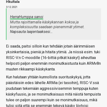
Hkultala
3.12.2021
HerraHumppa sanoi
Mutta rajoittamalla käskykannan kokoa ja
kompleksisuutta saadaan pienemmät ytimet.
Napsauta laajentaaksesi…
Ei saada, paitsi silloin kun tehdään jotain äärimmäisen
yksinkertaisia, pieniä ja hitaita ytimiä. Ja niissä esim. tuki
RISC-V:n C-moodille (16-bittiä pitkät käskyt) aiheuttaa
helposti paljon enemmän monimutkaistusta kuin ARMv8n
muuten rikkaampi käskykanta.
Kun halutaan yhtään kunnollista suorituskykyä, jotta
päästäisiin edes lähelle ARMia (ei tasoihin), RISC-V:ssä
joudutaan tekemään aggressiivisemmin temppuja kuten
käskyfuusio, ja se monimutkaisuus mitä näistä tempuista
tulee on paljon suurempi kuin se monimutkaisuus, mikä
tulisi siitä että se enemmän tekevä käsky löytyisi