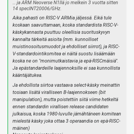
… ja ARM Neoverse N1llä jo melkein 3 vuotta sitten
14 specINT20006/GHz.
Aika pahasti on RISC-V ARMia jäljessä. Eikä tule
koskaan saavuttamaan, koska standardista RISC-V-
käskykannasta puuttuu oleellisia suorituskyvyn
kannalta tärkeitä asioita (mm. kunnolliset
muistinosoitusmuodot ja ehdolliset siirrot), ja RISC-
V-standardointikomitea ei näitä suostu lisäämään
koska ne on "monimutkaistavia ja epä-RISCmäisiä".
Ja epästandardeille laajennoksille ei saa kunnollista
kääntäjätukea.
Ja ehdollista siirtoa vastaava select-käsky meinattin
tosiaan lisätä viralliseen B-laajennokseen (bit
manipulation), mutta poistettiin siitä viime hetkeltä
ennen standardin virallisen release candidaten
julkaisua, koska 1980-luvulle jämähtäneen komitean
mielestä käsky joka ottaa 3 operaandia on epä-RISC-
mäinen)