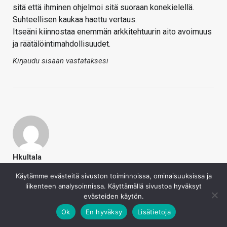
sitä että ihminen ohjelmoi sitä suoraan konekielellä.
Suhteellisen kaukaa haettu vertaus.
Itseäni kiinnostaa enemmän arkkitehtuurin aito avoimuus
ja räätälöintimahdollisuudet.
Kirjaudu sisään vastataksesi
Hkultala
7.12.2021
Käytämme evästeitä sivuston toiminnoissa, ominaisuuksissa ja
liikenteen analysoinnissa. Käyttämällä sivustoa hyväksyt
jive sanoi
evästeiden käytön.
no tuo on Von Neumann kone, jonka käskykanta
tukee sitä että ihminen ohjelmoi sitä suoraan
Ok
En hyväksy
Lisätietoja
konekielellä. Suhteellisen kaukaa haettu vertaus.