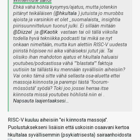
Wintermute sanoi
Ehkä vähä höhlä kysymys/ajatus, mutta jotenkin
pitänyt teikäläisen (
@hkultala
) jutuista jo murobbs
ajoista ja varsinkin et olet _suomalaista_ insightia
piirisuunnitteluun tuonut julki. Ei sillään mitään
@Diizzel
ja
@Kaotik
vastaan tai oli tällä viikolla
todella hyvä tekniikka podcasti tai mikä se nyt
onkaan nimeltään, mutta kun alettiin RISC-V uudesta
piiristä höpisee nii aika vähäiseksi jutut jäi. Tai
olisiko ihan mahdoton ajatus et hkultala haluaisi
youtubes/podcastissa vähä ""blastata"" faktoja
uutisiin tai tällästä ku mennään syvällisiin aiheisiin?
Vai onko tämä sitte vähä sellasta osa-aluetta ettei
massoja kiinnosta ja parempi tästä "foorum-
mössöstä" syödä? Toki joo jossei herraa itse
kiinnosta missä youtubes höhlistä niin ei
.
Napsauta laajentaaksesi…
RISC-V kuuluu aiheisiin "ei kiinnosta massoja".
Puolustuksekseni lisäisin että uskoisin osaavani kertoa
hkultalaa syvällisemmin (psykiatrisesta) sairaanhoidosta