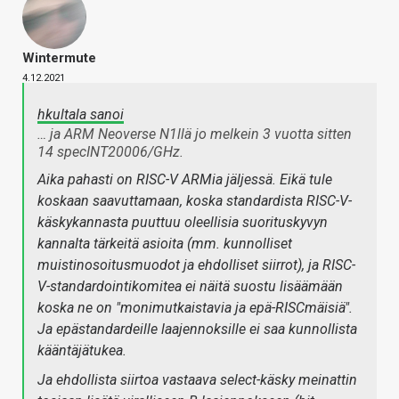
Wintermute
4.12.2021
hkultala sanoi
… ja ARM Neoverse N1llä jo melkein 3 vuotta sitten
14 specINT20006/GHz.
Aika pahasti on RISC-V ARMia jäljessä. Eikä tule
koskaan saavuttamaan, koska standardista RISC-V-
käskykannasta puuttuu oleellisia suorituskyvyn
kannalta tärkeitä asioita (mm. kunnolliset
muistinosoitusmuodot ja ehdolliset siirrot), ja RISC-
V-standardointikomitea ei näitä suostu lisäämään
koska ne on "monimutkaistavia ja epä-RISCmäisiä".
Ja epästandardeille laajennoksille ei saa kunnollista
kääntäjätukea.
Ja ehdollista siirtoa vastaava select-käsky meinattin