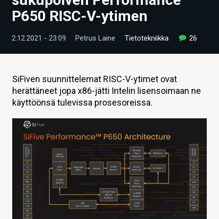
ARTIKKELIT
P650 RISC-V-ytimen
VIDEOT
2.12.2021 - 23:09
Petrus Laine
Tietotekniikka
26
TECHBBS
TIETOA
SiFiven suunnittelemat RISC-V-ytimet ovat
herättäneet jopa x86-jätti Intelin lisensoimaan ne
HINTA.FI
käyttöönsä tulevissa prosesoreissa.
KAUPPA
VAIHDA TEEMA
HAKU