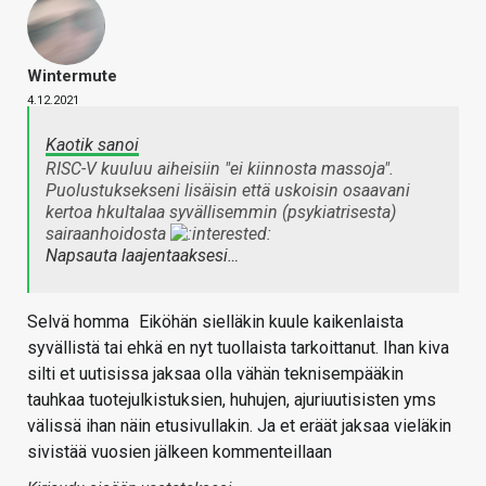
Wintermute
4.12.2021
Kaotik sanoi
RISC-V kuuluu aiheisiin "ei kiinnosta massoja".
Puolustuksekseni lisäisin että uskoisin osaavani
kertoa hkultalaa syvällisemmin (psykiatrisesta)
sairaanhoidosta
Napsauta laajentaaksesi…
Selvä homma
Eiköhän sielläkin kuule kaikenlaista
syvällistä tai ehkä en nyt tuollaista tarkoittanut. Ihan kiva
silti et uutisissa jaksaa olla vähän teknisempääkin
tauhkaa tuotejulkistuksien, huhujen, ajuriuutisisten yms
välissä ihan näin etusivullakin. Ja et eräät jaksaa vieläkin
sivistää vuosien jälkeen kommenteillaan