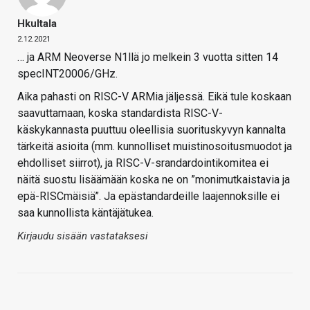
Hkultala
2.12.2021
… ja ARM Neoverse N1llä jo melkein 3 vuotta sitten 14
specINT20006/GHz.
Aika pahasti on RISC-V ARMia jäljessä. Eikä tule koskaan
saavuttamaan, koska standardista RISC-V-
käskykannasta puuttuu oleellisia suorituskyvyn kannalta
tärkeitä asioita (mm. kunnolliset muistinosoitusmuodot ja
ehdolliset siirrot), ja RISC-V-srandardointikomitea ei
näitä suostu lisäämään koska ne on ”monimutkaistavia ja
epä-RISCmäisiä”. Ja epästandardeille laajennoksille ei
saa kunnollista käntäjätukea.
Kirjaudu sisään vastataksesi