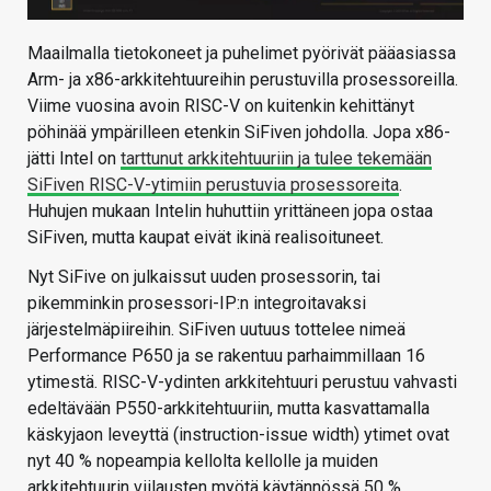
Maailmalla tietokoneet ja puhelimet pyörivät pääasiassa
Arm- ja x86-arkkitehtuureihin perustuvilla prosessoreilla.
Viime vuosina avoin RISC-V on kuitenkin kehittänyt
pöhinää ympärilleen etenkin SiFiven johdolla. Jopa x86-
jätti Intel on
tarttunut arkkitehtuuriin ja tulee tekemään
SiFiven RISC-V-ytimiin perustuvia prosessoreita
.
Huhujen mukaan Intelin huhuttiin yrittäneen jopa ostaa
SiFiven, mutta kaupat eivät ikinä realisoituneet.
Nyt SiFive on julkaissut uuden prosessorin, tai
pikemminkin prosessori-IP:n integroitavaksi
järjestelmäpiireihin. SiFiven uutuus tottelee nimeä
Performance P650 ja se rakentuu parhaimmillaan 16
ytimestä. RISC-V-ydinten arkkitehtuuri perustuu vahvasti
edeltävään P550-arkkitehtuuriin, mutta kasvattamalla
käskyjaon leveyttä (instruction-issue width) ytimet ovat
nyt 40 % nopeampia kellolta kellolle ja muiden
arkkitehtuurin viilausten myötä käytännössä 50 %