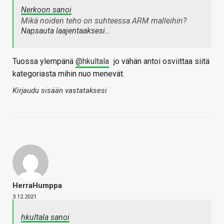
Nerkoon sanoi
Mikä noiden teho on suhteessa ARM malleihin?
Napsauta laajentaaksesi…
Tuossa ylempänä
@hkultala
jo vähän antoi osviittaa siitä
kategoriasta mihin nuo menevät.
Kirjaudu sisään vastataksesi
HerraHumppa
3.12.2021
hkultala sanoi