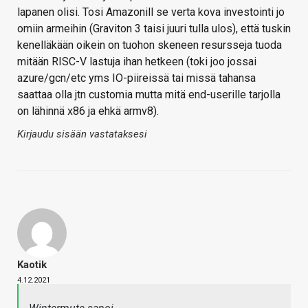
lapanen olisi. Tosi Amazonill se verta kova investointi jo
omiin armeihin (Graviton 3 taisi juuri tulla ulos), että tuskin
kenelläkään oikein on tuohon skeneen resursseja tuoda
mitään RISC-V lastuja ihan hetkeen (toki joo jossai
azure/gcn/etc yms IO-piireissä tai missä tahansa
saattaa olla jtn customia mutta mitä end-userille tarjolla
on lähinnä x86 ja ehkä armv8).
Kirjaudu sisään vastataksesi
Kaotik
4.12.2021