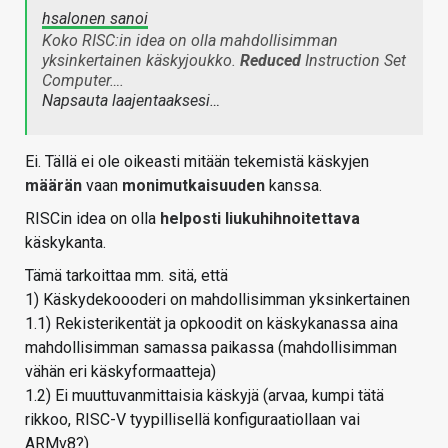
hsalonen sanoi
Koko RISC:in idea on olla mahdollisimman
yksinkertainen käskyjoukko.
Reduced
Instruction Set
Computer….
Napsauta laajentaaksesi…
Ei. Tällä ei ole oikeasti mitään tekemistä käskyjen
määrän
vaan
monimutkaisuuden
kanssa.
RISCin idea on olla
helposti liukuhihnoitettava
käskykanta.
Tämä tarkoittaa mm. sitä, että
1) Käskydekoooderi on mahdollisimman yksinkertainen
1.1) Rekisterikentät ja opkoodit on käskykanassa aina
mahdollisimman samassa paikassa (mahdollisimman
vähän eri käskyformaatteja)
1.2) Ei muuttuvanmittaisia käskyjä (arvaa, kumpi tätä
rikkoo, RISC-V tyypillisellä konfiguraatiollaan vai
ARMv8?)