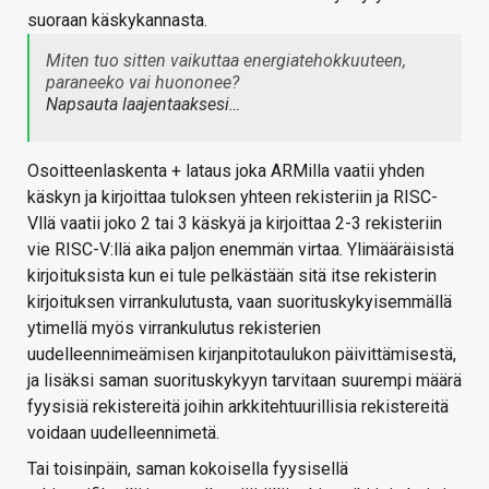
suoraan käskykannasta.
Miten tuo sitten vaikuttaa energiatehokkuuteen,
paraneeko vai huononee?
Napsauta laajentaaksesi…
Osoitteenlaskenta + lataus joka ARMilla vaatii yhden
käskyn ja kirjoittaa tuloksen yhteen rekisteriin ja RISC-
Vllä vaatii joko 2 tai 3 käskyä ja kirjoittaa 2-3 rekisteriin
vie RISC-V:llä aika paljon enemmän virtaa. Ylimääräisistä
kirjoituksista kun ei tule pelkästään sitä itse rekisterin
kirjoituksen virrankulutusta, vaan suorituskykyisemmällä
ytimellä myös virrankulutus rekisterien
uudelleennimeämisen kirjanpitotaulukon päivittämisestä,
ja lisäksi saman suorituskykyyn tarvitaan suurempi määrä
fyysisiä rekistereitä joihin arkkitehtuurillisia rekistereitä
voidaan uudelleennimetä.
Tai toisinpäin, saman kokoisella fyysisellä