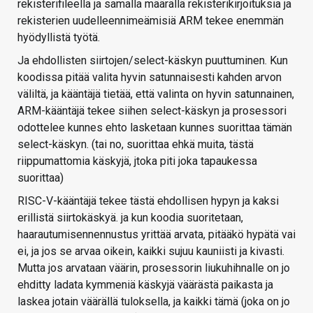
rekisterifileellä ja samalla määrällä rekisterikirjoituksia ja
rekisterien uudelleennimeämisiä ARM tekee enemmän
hyödyllistä työtä.
Ja ehdollisten siirtojen/select-käskyn puuttuminen. Kun
koodissa pitää valita hyvin satunnaisesti kahden arvon
väliltä, ja kääntäjä tietää, että valinta on hyvin satunnainen,
ARM-kääntäjä tekee siihen select-käskyn ja prosessori
odottelee kunnes ehto lasketaan kunnes suorittaa tämän
select-käskyn. (tai no, suorittaa ehkä muita, tästä
riippumattomia käskyjä, jtoka piti joka tapaukessa
suorittaa)
RISC-V-kääntäjä tekee tästä ehdollisen hypyn ja kaksi
erillistä siirtokäskyä. ja kun koodia suoritetaan,
haarautumisennennustus yrittää arvata, pitääkö hypätä vai
ei, ja jos se arvaa oikein, kaikki sujuu kauniisti ja kivasti.
Mutta jos arvataan väärin, prosessorin liukuhihnalle on jo
ehditty ladata kymmeniä käskyjä väärästä paikasta ja
laskea jotain väärällä tuloksella, ja kaikki tämä (joka on jo