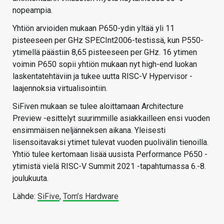
nopeampia.
Yhtiön arvioiden mukaan P650-ydin yltää yli 11
pisteeseen per GHz SPECInt2006-testissä, kun P550-
ytimellä päästiin 8,65 pisteeseen per GHz. 16 ytimen
voimin P650 sopii yhtiön mukaan nyt high-end luokan
laskentatehtäviin ja tukee uutta RISC-V Hypervisor -
laajennoksia virtualisointiin.
SiFiven mukaan se tulee aloittamaan Architecture
Preview -esittelyt suurimmille asiakkailleen ensi vuoden
ensimmäisen neljänneksen aikana. Yleisesti
lisensoitavaksi ytimet tulevat vuoden puolivälin tienoilla.
Yhtiö tulee kertomaan lisää uusista Performance P650 -
ytimistä vielä RISC-V Summit 2021 -tapahtumassa 6.-8.
joulukuuta.
Lähde:
SiFive
,
Tom’s Hardware