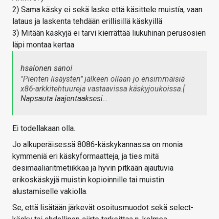
2) Sama käsky ei sekä laske että käsittele muistía, vaan
lataus ja laskenta tehdään erillisillä käskyillä
3) Mitään käskyjä ei tarvi kierrättää liukuhinan perusosien
läpi montaa kertaa
hsalonen sanoi
"Pienten lisäysten" jälkeen ollaan jo ensimmäisiä
x86-arkkitehtuureja vastaavissa käskyjoukoissa.[
Napsauta laajentaaksesi…
Ei todellakaan olla.
Jo alkuperäisessä 8086-käskykannassa on monia
kymmeniä eri käskyformaatteja, ja ties mitä
desimaaliaritmetiikkaa ja hyvin pitkään ajautuvia
erikoskäskyjä muistin kopioinnille tai muistin
alustamiselle vakiolla.
Se, että lisätään järkevät osoitusmuodot sekä select-