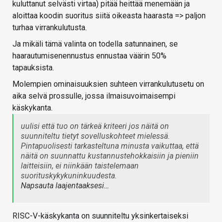
kuluttanut selvästi virtaa) pitää heittää menemään ja
aloittaa koodin suoritus siitä oikeasta haarasta => paljon
turhaa virrankulutusta.
Ja mikäli tämä valinta on todella satunnainen, se
haarautumisenennustus ennustaa väärin 50%
tapauksista.
Molempien ominaisuuksien suhteen virrankulutusetu on
aika selvä prossulle, jossa ilmaisuvoimaisempi
käskykanta.
uulisi että tuo on tärkeä kriteeri jos näitä on
suunniteltu tietyt sovelluskohteet mielessä.
Pintapuolisesti tarkasteltuna minusta vaikuttaa, että
näitä on suunnattu kustannustehokkaisiin ja pieniin
laitteisiin, ei niinkään taistelemaan
suorituskykykuninkuudesta.
Napsauta laajentaaksesi…
RISC-V-käskykanta on suunniteltu yksinkertaiseksi