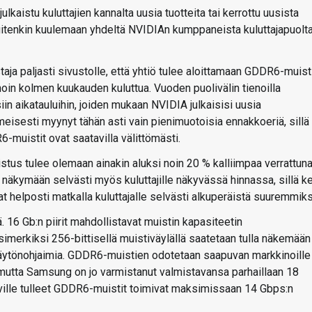
istu kuluttajien kannalta uusia tuotteita tai kerrottu uusista
kuitenkin kuulemaan yhdeltä NVIDIAn kumppaneista kuluttajapuolt
aja paljasti sivustolle, että yhtiö tulee aloittamaan GDDR6-muist
in kolmen kuukauden kuluttua. Vuoden puolivälin tienoilla
in aikatauluihin, joiden mukaan NVIDIA julkaisisi uusia
meisesti myynyt tähän asti vain pienimuotoisia ennakkoeriä, sillä
muistit ovat saatavilla välittömästi.
us tulee olemaan ainakin aluksi noin 20 % kalliimpaa verrattun
äkymään selvästi myös kuluttajille näkyvässä hinnassa, sillä ke
 helposti matkalla kuluttajalle selvästi alkuperäistä suuremmiks
ä. 16 Gb:n piirit mahdollistavat muistin kapasiteetin
merkiksi 256-bittisellä muistiväylällä saatetaan tulla näkemään
janäytönohjaimia. GDDR6-muistien odotetaan saapuvan markkinoille
 mutta Samsung on jo varmistanut valmistavansa parhaillaan 18
ille tulleet GDDR6-muistit toimivat maksimissaan 14 Gbps:n