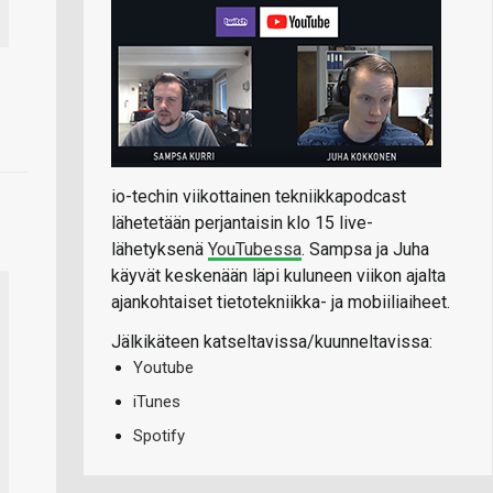
io-techin viikottainen tekniikkapodcast
lähetetään perjantaisin klo 15 live-
lähetyksenä
YouTubessa
. Sampsa ja Juha
käyvät keskenään läpi kuluneen viikon ajalta
ajankohtaiset tietotekniikka- ja mobiiliaiheet.
Jälkikäteen katseltavissa/kuunneltavissa:
Youtube
iTunes
Spotify