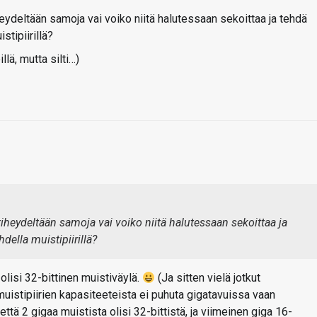
heydeltään samoja vai voiko niitä halutessaan sekoittaa ja tehdä
tipiirillä?
llä, mutta silti…)
 tiheydeltään samoja vai voiko niitä halutessaan sekoittaa ja
ella muistipiirillä?
olisi 32-bittinen muistiväylä.
(Ja sitten vielä jotkut
muistipiirien kapasiteeteista ei puhuta gigatavuissa vaan
 että 2 gigaa muistista olisi 32-bittistä, ja viimeinen giga 16-