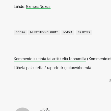
Lähde:
GamersNexus
GDDR6
MUISTITEKNOLOGIAT
NVIDIA
SK HYNIX
Kommentoi uutista tai artikkelia foorumilla
(Kommentointi 
Lähetä palautetta / raportoi kirjoitusvirheestä
_j03_