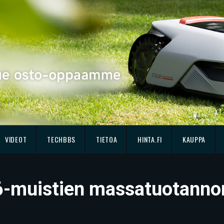
VIDEOT
TECHBBS
TIETOA
HINTA.FI
KAUPPA
6-muistien massatuotannon