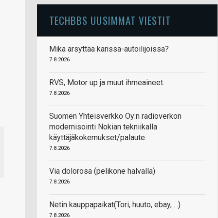
TECHBBS UUSIMMAT VIESTIT
Mikä ärsyttää kanssa-autoilijoissa?
7.8.2026
RVS, Motor up ja muut ihmeaineet.
7.8.2026
Suomen Yhteisverkko Oy:n radioverkon
modernisointi Nokian tekniikalla
käyttäjäkokemukset/palaute
7.8.2026
Via dolorosa (pelikone halvalla)
7.8.2026
Netin kauppapaikat(Tori, huuto, ebay, ...)
7.8.2026