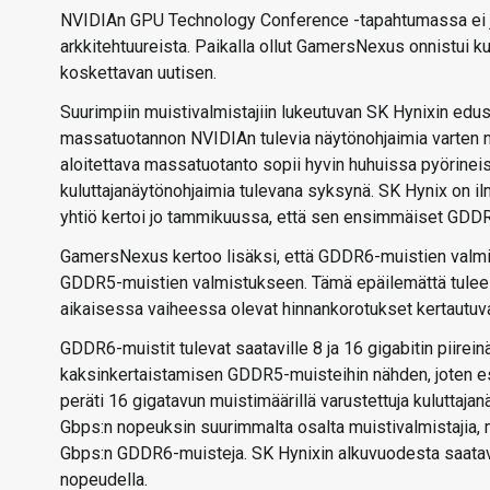
NVIDIAn GPU Technology Conference -tapahtumassa ei julka
arkkitehtuureista. Paikalla ollut GamersNexus onnistui 
koskettavan uutisen.
Suurimpiin muistivalmistajiin lukeutuvan SK Hynixin edust
massatuotannon NVIDIAn tulevia näytönohjaimia varten no
aloitettava massatuotanto sopii hyvin huhuissa pyörineisi
kuluttajanäytönohjaimia tulevana syksynä. SK Hynix on il
yhtiö kertoi jo tammikuussa, että sen ensimmäiset GDDR6-
GamersNexus kertoo lisäksi, että GDDR6-muistien valmist
GDDR5-muistien valmistukseen. Tämä epäilemättä tulee n
aikaisessa vaiheessa olevat hinnankorotukset kertautuvat
GDDR6-muistit tulevat saataville 8 ja 16 gigabitin piirein
kaksinkertaistamisen GDDR5-muisteihin nähden, joten esi
peräti 16 gigatavun muistimäärillä varustettuja kulutta
Gbps:n nopeuksin suurimmalta osalta muistivalmistajia,
Gbps:n GDDR6-muisteja. SK Hynixin alkuvuodesta saatav
nopeudella.