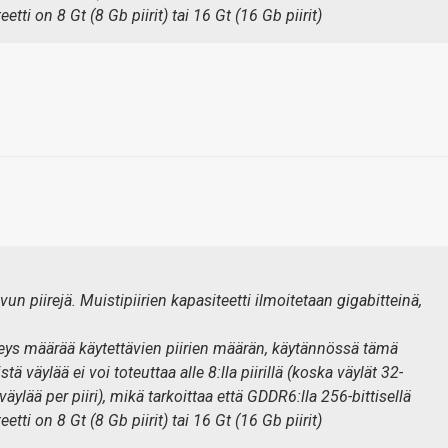
tti on 8 Gt (8 Gb piirit) tai 16 Gt (16 Gb piirit)
tavun piirejä. Muistipiirien kapasiteetti ilmoitetaan gigabitteinä,
veys määrää käytettävien piirien määrän, käytännössä tämä
stä väylää ei voi toteuttaa alle 8:lla piirillä (koska väylät 32-
äylää per piiri), mikä tarkoittaa että GDDR6:lla 256-bittisellä
tti on 8 Gt (8 Gb piirit) tai 16 Gt (16 Gb piirit)