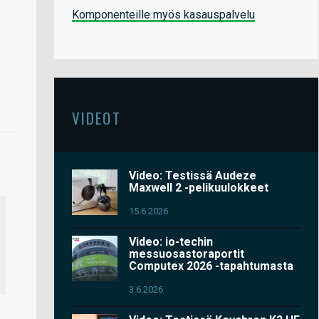
Komponenteille myös kasauspalvelu
VIDEOT
Video: Testissä Audeze
Maxwell 2 -pelikuulokkeet
15.6.2026
Video: io-techin
messuosastoraportit
Computex 2026 -tapahtumasta
3.6.2026