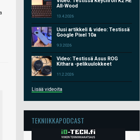
Video: Testissä Keychron K2 HE
All-Wood
a
13.4.2026
Uusi artikkeli & video: Testissä
Google Pixel 10a
9.3.2026
Video: Testissä Asus ROG
Kithara -pelikuulokkeet
11.2.2026
Lisää videoita
TEKNIIKKAPODCAST