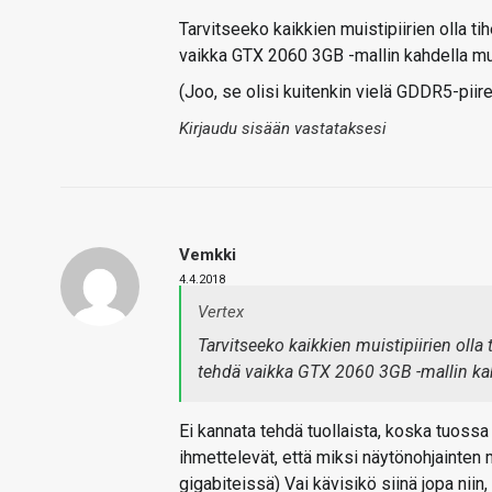
Tarvitseeko kaikkien muistipiirien olla ti
vaikka GTX 2060 3GB -mallin kahdella muis
(Joo, se olisi kuitenkin vielä GDDR5-piirei
Kirjaudu sisään vastataksesi
Vemkki
4.4.2018
Vertex
Tarvitseeko kaikkien muistipiirien olla
tehdä vaikka GTX 2060 3GB -mallin kahd
Ei kannata tehdä tuollaista, koska tuossa 
ihmettelevät, että miksi näytönohjainten 
gigabiteissä) Vai kävisikö siinä jopa niin,