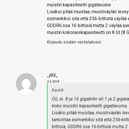
muistin kapasiteetti gigatavuina.
Lisäksi pitää muistaa, muistiväylän leve
esimerkiksi sitä että 256-bittistä väylää ei
GDDR6:ssa 16-bittisiä mutta 2 väylää per p
muistin kokonaiskapasiteetti on 8 Gt (8 Gb 
Kirjaudu sisään vastataksesi
_j03_
3.4.2018
Kaotik
Öö, ei. 8 ja 16 gigabitin eli 1 ja 2 giga
koko muistin kapasiteetti gigatavuina.
Lisäksi pitää muistaa, muistiväylän le
tarkoittaa esimerkiksi sitä että 256-bitti
bittisiä, GDDR6:ssa 16-bittisiä mutta 2 v