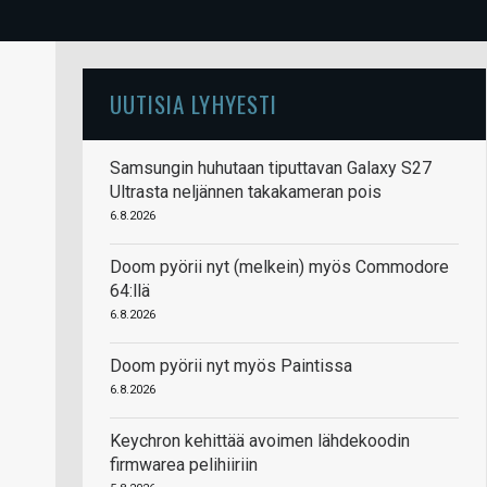
UUTISIA LYHYESTI
Samsungin huhutaan tiputtavan Galaxy S27
Ultrasta neljännen takakameran pois
6.8.2026
Doom pyörii nyt (melkein) myös Commodore
64:llä
6.8.2026
Doom pyörii nyt myös Paintissa
6.8.2026
Keychron kehittää avoimen lähdekoodin
firmwarea pelihiiriin