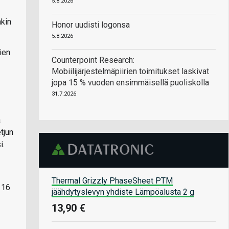
5.8.2026
akin
Honor uudisti logonsa
5.8.2026
ien
Counterpoint Research:
Mobiilijärjestelmäpiirien toimitukset laskivat
jopa 15 % vuoden ensimmäisellä puoliskolla
31.7.2026
a
tjun
i.
Thermal Grizzly PhaseSheet PTM
 16
jäähdytyslevyn yhdiste Lämpöalusta 2 g
13,90 €