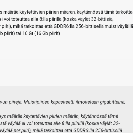
ys määrää käytettävien piirien määrän, käytännössä tämä tarkoitta
 voi toteuttaa alle 8:lla piirillä (koska väylät 32-bittisiä,
iiri), mikä tarkoittaa että GDDR6:lla 256-bittisellä muistiväylällä
piirit) tai 16 Gt (16 Gb piirit)
tavun piirejä. Muistipiirien kapasiteetti ilmoitetaan gigabitteinä,
veys määrää käytettävien piirien määrän, käytännössä tämä
stä väylää ei voi toteuttaa alle 8:lla piirillä (koska väylät 32-
äylää per piiri), mikä tarkoittaa että GDDR6:lla 256-bittisellä