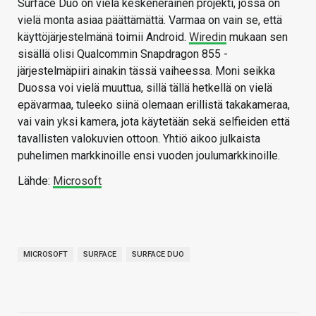
Surface Duo on vielä keskeneräinen projekti, jossa on
vielä monta asiaa päättämättä. Varmaa on vain se, että
käyttöjärjestelmänä toimii Android.
Wiredin
mukaan sen
sisällä olisi Qualcommin Snapdragon 855 -
järjestelmäpiiri ainakin tässä vaiheessa. Moni seikka
Duossa voi vielä muuttua, sillä tällä hetkellä on vielä
epävarmaa, tuleeko siinä olemaan erillistä takakameraa,
vai vain yksi kamera, jota käytetään sekä selfieiden että
tavallisten valokuvien ottoon. Yhtiö aikoo julkaista
puhelimen markkinoille ensi vuoden joulumarkkinoille.
Lähde:
Microsoft
MICROSOFT
SURFACE
SURFACE DUO