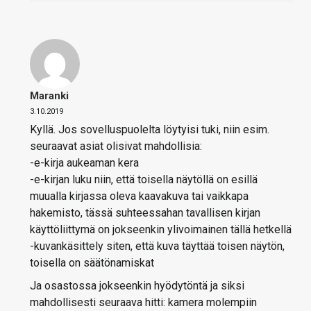
Maranki
3.10.2019
Kyllä. Jos sovelluspuolelta löytyisi tuki, niin esim.
seuraavat asiat olisivat mahdollisia:
-e-kirja aukeaman kera
-e-kirjan luku niin, että toisella näytöllä on esillä
muualla kirjassa oleva kaavakuva tai vaikkapa
hakemisto, tässä suhteessahan tavallisen kirjan
käyttöliittymä on jokseenkin ylivoimainen tällä hetkellä
-kuvankäsittely siten, että kuva täyttää toisen näytön,
toisella on säätönamiskat
Ja osastossa jokseenkin hyödytöntä ja siksi
mahdollisesti seuraava hitti: kamera molempiin