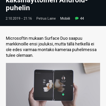
ARTIKKELIT
puhelin
VIDEOT
2.10.2019 - 21:16
Petrus Laine
Mobiili
44
TECHBBS
TIETOA
Microsoftin mukaan Surface Duo saapuu
markkinoille ensi jouluksi, mutta tällä hetkellä ei
HINTA.FI
ole edes varmaa montako kameraa puhelimessa
tulee olemaan.
KAUPPA
VAIHDA TEEMA
HAKU