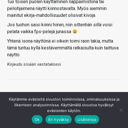
Tuo toisen puolen käyttäminen näppäimistönä tai
peliohjaimena näytti kiinnostavalta. Myös aiemmin
mainitut ekirja-mahdollisuudet olisivat kivoja.
Jos tuohon saisi kiinni hiiren, niin sittenhän sillä voisi
pelata vaikka fps-pelejä junassa
Yhtenä isona näyttönä ei oikein toimi raon takia, mutta
tämä tuntuu kyllä kestävemmältä ratkaisulta kuin taittuva
näyttö.
Kirjaudu sisään vastataksesi
Käytämme evästeitä sivuston toiminnoissa, ominaisuuksissa ja
liikenteen analysoinnissa. Käyttämällä sivustoa hyväksyt
evästeiden käytön.
Mmst1
Ok
En hyväksy
Lisätietoja
3.10.2019