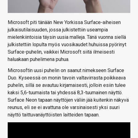
Microsoft piti tänään New Yorkissa Surface-aiheisen
julkaisutilaisuuden, jossa julkistettiin useampia
mielenkiintoisia täysin uusia malleja. Tänä vuonna siellä
julkistettiin lopulta myös vuosikaudet huhuissa pyörinyt
Surface-puhelin, vaikkei Microsoft siitä ilmeisesti
haluakaan puhelimena puhua.
Microsoftin uusi puhelin on saanut nimekseen Surface
Duo. Kyseessä on monin tavoin valtavirrasta poikkeava
puhelin, sillä se avautuu kirjamaisesti, jolloin esiin tulee
kaksi 5,6-tuumaista tai yhdessä 8,3-tuumainen näyttö.
Surface Neon tapaan näyttöjen väliin jää kuitenkin näkyvä
reunus, eli se ei avattuna ole varsinaisesti yksi suuri
näyttö taittuvanäyttöisten laitteiden tapaan.