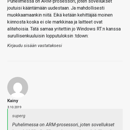
Puhelimessa on ARM-prosessori, joten sovellukset
joutuisi kääntämään uudestaan. Ja mahdollisesti
muokkaamaankin niitä. Eikä ketään kehittäjää moinen
kiinnosta koska ei ole markkinaa ja laitteet ovat
alitehoisia. Tätä samaa yritettiin jo Windows RT:n kanssa
surullisenkuuluisin lopputuloksin :tdown:
Kirjaudu sisään vastataksesi
Kainy
3.10.2019
superg
Puhelimessa on ARM-prosessori, joten sovellukset