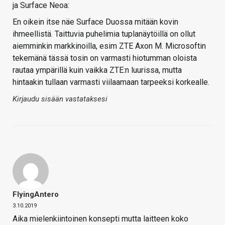
ja Surface Neoa:
En oikein itse näe Surface Duossa mitään kovin
ihmeellistä. Taittuvia puhelimia tuplanäytöillä on ollut
aiemminkin markkinoilla, esim ZTE Axon M. Microsoftin
tekemänä tässä tosin on varmasti hiotumman oloista
rautaa ympärillä kuin vaikka ZTE:n luurissa, mutta
hintaakin tullaan varmasti viilaamaan tarpeeksi korkealle.
Kirjaudu sisään vastataksesi
FlyingAntero
3.10.2019
Aika mielenkiintoinen konsepti mutta laitteen koko