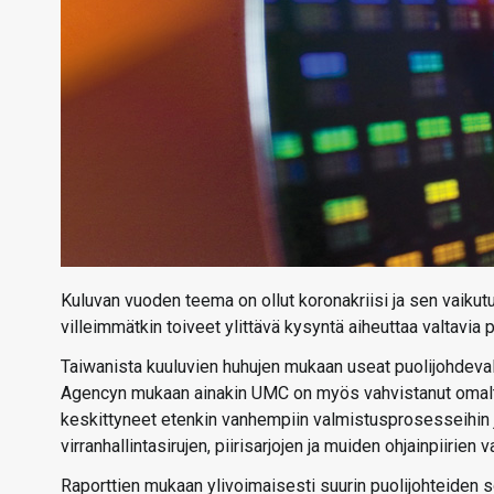
Kuluvan vuoden teema on ollut koronakriisi ja sen vaiku
villeimmätkin toiveet ylittävä kysyntä aiheuttaa valtavia
Taiwanista kuuluvien huhujen mukaan useat puolijohdeval
Agencyn mukaan ainakin UMC on myös vahvistanut omalta
keskittyneet etenkin vanhempiin valmistusprosesseihin j
virranhallintasirujen, piirisarjojen ja muiden ohjainpiirien
Raporttien mukaan ylivoimaisesti suurin puolijohteiden