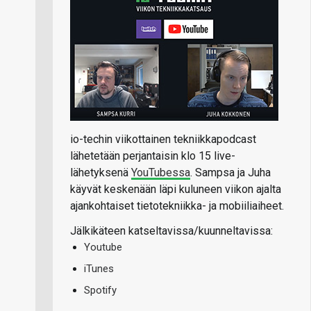
io-techin viikottainen tekniikkapodcast
lähetetään perjantaisin klo 15 live-
lähetyksenä
YouTubessa
. Sampsa ja Juha
käyvät keskenään läpi kuluneen viikon ajalta
ajankohtaiset tietotekniikka- ja mobiiliaiheet.
Jälkikäteen katseltavissa/kuunneltavissa:
Youtube
iTunes
Spotify