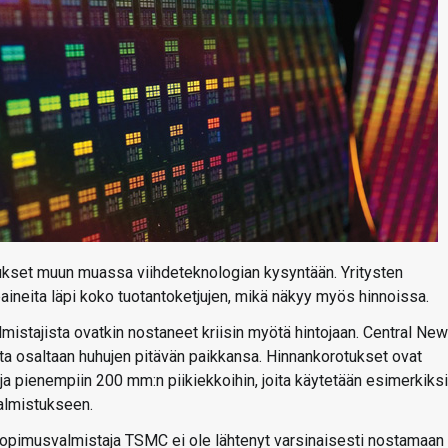
tukset muun muassa viihdeteknologian kysyntään. Yritysten
 paineita läpi koko tuotantoketjujen, mikä näkyy myös hinnoissa.
mistajista ovatkin nostaneet kriisin myötä hintojaan. Central Ne
 osaltaan huhujen pitävän paikkansa. Hinnankorotukset ovat
a pienempiin 200 mm:n piikiekkoihin, joita käytetään esimerkiksi
 valmistukseen.
 sopimusvalmistaja TSMC ei ole lähtenyt varsinaisesti nostamaan