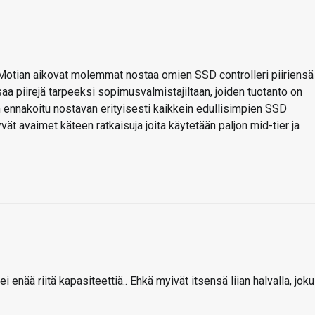
on Motian aikovat molemmat nostaa omien SSD controlleri piiriensä
saa piirejä tarpeeksi sopimusvalmistajiltaan, joiden tuotanto on
 ennakoitu nostavan erityisesti kaikkein edullisimpien SSD
ät avaimet käteen ratkaisuja joita käytetään paljon mid-tier ja
ei enää riitä kapasiteettiä.. Ehkä myivät itsensä liian halvalla, joku