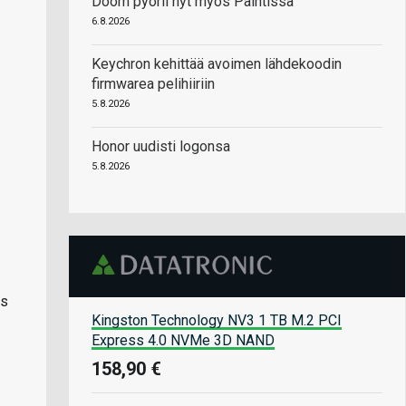
Doom pyörii nyt myös Paintissa
6.8.2026
Keychron kehittää avoimen lähdekoodin
firmwarea pelihiiriin
5.8.2026
Honor uudisti logonsa
5.8.2026
ws
Kingston Technology NV3 1 TB M.2 PCI
Express 4.0 NVMe 3D NAND
158,90 €