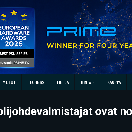
VIDEOT
TECHBBS
TIETOA
HINTA.FI
KAUPPA
olijohdevalmistajat ovat n