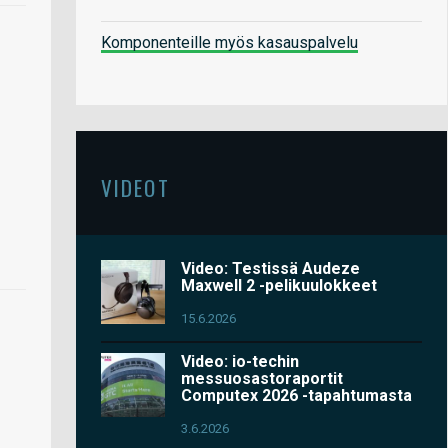
Komponenteille myös kasauspalvelu
VIDEOT
Video: Testissä Audeze
Maxwell 2 -pelikuulokkeet
15.6.2026
Video: io-techin
messuosastoraportit
Computex 2026 -tapahtumasta
3.6.2026