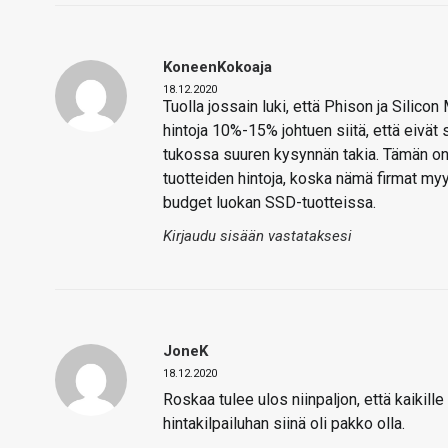
KoneenKokoaja
18.12.2020
Tuolla jossain luki, että Phison ja Silic
hintoja 10%-15% johtuen siitä, että eivät 
tukossa suuren kysynnän takia. Tämän on
tuotteiden hintoja, koska nämä firmat myyv
budget luokan SSD-tuotteissa.
Kirjaudu sisään vastataksesi
JoneK
18.12.2020
Roskaa tulee ulos niinpaljon, että kaikille 
hintakilpailuhan siinä oli pakko olla.