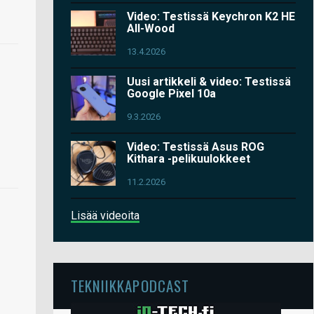
Video: Testissä Keychron K2 HE
All-Wood
13.4.2026
Uusi artikkeli & video: Testissä
Google Pixel 10a
9.3.2026
Video: Testissä Asus ROG
Kithara -pelikuulokkeet
11.2.2026
Lisää videoita
TEKNIIKKAPODCAST