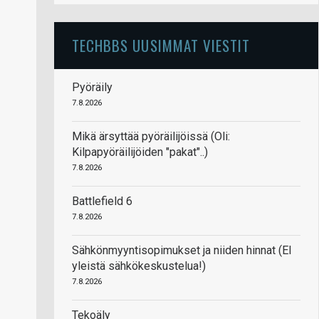
TECHBBS UUSIMMAT VIESTIT
Pyöräily
7.8.2026
Mikä ärsyttää pyöräilijöissä (Oli:
Kilpapyöräilijöiden "pakat"..)
7.8.2026
Battlefield 6
7.8.2026
Sähkönmyyntisopimukset ja niiden hinnat (EI
yleistä sähkökeskustelua!)
7.8.2026
Tekoäly