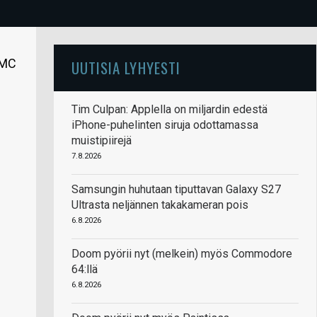
SMC
UUTISIA LYHYESTI
Tim Culpan: Applella on miljardin edestä
iPhone-puhelinten siruja odottamassa
muistipiirejä
7.8.2026
Samsungin huhutaan tiputtavan Galaxy S27
Ultrasta neljännen takakameran pois
6.8.2026
Doom pyörii nyt (melkein) myös Commodore
64:llä
6.8.2026