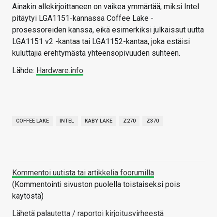
Ainakin allekirjoittaneen on vaikea ymmärtää, miksi Intel
pitäytyi LGA1151-kannassa Coffee Lake -
prosessoreiden kanssa, eikä esimerkiksi julkaissut uutta
LGA1151 v2 -kantaa tai LGA1152-kantaa, joka estäisi
kuluttajia erehtymästä yhteensopivuuden suhteen.
Lähde:
Hardware.info
COFFEE LAKE
INTEL
KABY LAKE
Z270
Z370
Kommentoi uutista tai artikkelia foorumilla
(Kommentointi sivuston puolella toistaiseksi pois
käytöstä)
Lähetä palautetta / raportoi kirjoitusvirheestä