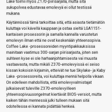
Lake toimii myös Z170-piirisarjalla, mutta sitä
sukupolvea edustavaa emolevyä ei ollut testissä
mukana.
Käytännössä tämä tarkoittaa sitä, että asiasta tietämätön
kuluttaja voi kävellä kauppaan ja ostaa sieltä LGA1151-
kantaisen prosessorin ja samalla kannalla varustetun
emolevyn ilman että ne ovat keskenään yhteensopivia.
Coffee Lake -prosessoreiden myyntipakkauksissa
mainitaan vaatimus 300-sarjan piirisarjasta, joten sen
suhteen kyse ei ole harhaanjohtamisesta vai muusta
vastaavasta, mutta mikäli Z370-emolevyissä ei seiso
kissan kokoisin kirjaimin, etteivät ne tue Skylake- ja Kaby
Lake -prosessoreita, voi kuluttaja mennä helpolla vikaan.
On edelleen mahdollista, että emolevyvalmistajat
julkaisevat tuleville Z370-emolevyilleen
yhteensopivuusongelmat kiertävät BIOS-versiot, mutta
kaiken tähän mennessä julki tulleen mukaan sitä
odotellessa ei kannata pidättää henkeä.