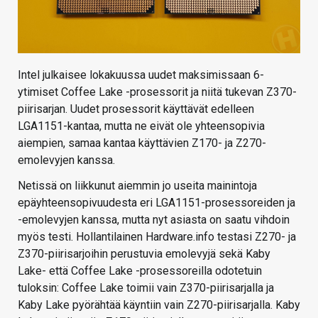
Intel julkaisee lokakuussa uudet maksimissaan 6-
ytimiset Coffee Lake -prosessorit ja niitä tukevan Z370-
piirisarjan. Uudet prosessorit käyttävät edelleen
LGA1151-kantaa, mutta ne eivät ole yhteensopivia
aiempien, samaa kantaa käyttävien Z170- ja Z270-
emolevyjen kanssa.
Netissä on liikkunut aiemmin jo useita mainintoja
epäyhteensopivuudesta eri LGA1151-prosessoreiden ja
-emolevyjen kanssa, mutta nyt asiasta on saatu vihdoin
myös testi. Hollantilainen Hardware.info testasi Z270- ja
Z370-piirisarjoihin perustuvia emolevyjä sekä Kaby
Lake- että Coffee Lake -prosessoreilla odotetuin
tuloksin: Coffee Lake toimii vain Z370-piirisarjalla ja
Kaby Lake pyörähtää käyntiin vain Z270-piirisarjalla. Kaby