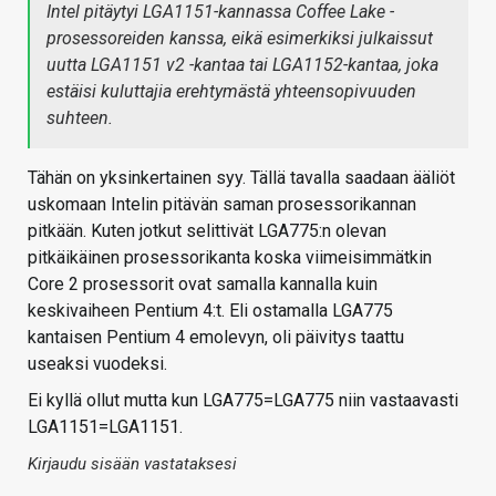
Intel pitäytyi LGA1151-kannassa Coffee Lake -
prosessoreiden kanssa, eikä esimerkiksi julkaissut
uutta LGA1151 v2 -kantaa tai LGA1152-kantaa, joka
estäisi kuluttajia erehtymästä yhteensopivuuden
suhteen.
Tähän on yksinkertainen syy. Tällä tavalla saadaan ääliöt
uskomaan Intelin pitävän saman prosessorikannan
pitkään. Kuten jotkut selittivät LGA775:n olevan
pitkäikäinen prosessorikanta koska viimeisimmätkin
Core 2 prosessorit ovat samalla kannalla kuin
keskivaiheen Pentium 4:t. Eli ostamalla LGA775
kantaisen Pentium 4 emolevyn, oli päivitys taattu
useaksi vuodeksi.
Ei kyllä ollut mutta kun LGA775=LGA775 niin vastaavasti
LGA1151=LGA1151.
Kirjaudu sisään vastataksesi