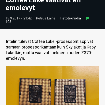
ARTIKKELIT
emolevyt
VIDEOT
18.9.2017 - 21:42
Petrus Laine
Tietotekniikka
108
TECHBBS
TIETOA
Intelin tulevat Coffee Lake -prosessorit sopivat
HINTA.FI
samaan prosessorikantaan kuin Skylaket ja Kaby
Laketkin, mutta vaativat tuekseen uuden Z370-
KAUPPA
emolevyn.
VAIHDA TEEMA
HAKU