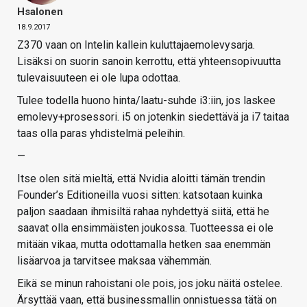
Hsalonen
18.9.2017
Z370 vaan on Intelin kallein kuluttajaemolevysarja.
Lisäksi on suorin sanoin kerrottu, että yhteensopivuutta
tulevaisuuteen ei ole lupa odottaa.
Tulee todella huono hinta/laatu-suhde i3:iin, jos laskee
emolevy+prosessori. i5 on jotenkin siedettävä ja i7 taitaa
taas olla paras yhdistelmä peleihin.
—
Itse olen sitä mieltä, että Nvidia aloitti tämän trendin
Founder’s Editioneilla vuosi sitten: katsotaan kuinka
paljon saadaan ihmisiltä rahaa nyhdettyä siitä, että he
saavat olla ensimmäisten joukossa. Tuotteessa ei ole
mitään vikaa, mutta odottamalla hetken saa enemmän
lisäarvoa ja tarvitsee maksaa vähemmän.
Eikä se minun rahoistani ole pois, jos joku näitä ostelee.
Ärsyttää vaan, että businessmallin onnistuessa tätä on