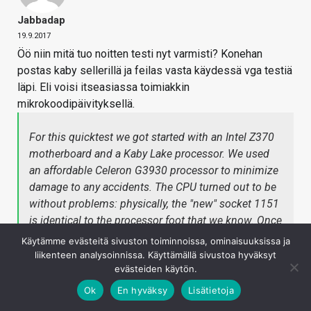
Jabbadap
19.9.2017
Öö niin mitä tuo noitten testi nyt varmisti? Konehan
postas kaby sellerillä ja feilas vasta käydessä vga testiä
läpi. Eli voisi itseasiassa toimiakkin
mikrokoodipäivityksellä.
For this quicktest we got started with an Intel Z370
motherboard and a Kaby Lake processor. We used
an affordable Celeron G3930 processor to minimize
damage to any accidents. The CPU turned out to be
without problems: physically, the "new" socket 1151
is identical to the processor foot that we know. Once
installed, we tried to boot the system. The
Käytämme evästeitä sivuston toiminnoissa, ominaisuuksissa ja
motherboard went on and began his self-test but fell
liikenteen analysoinnissa. Käyttämällä sivustoa hyväksyt
evästeiden käytön.
out during the last step (VGA) and started again.
This was also the case with a single video card.
Ok
En hyväksy
Lisätietoja
Now, of course, this is just one Z370 motherboard,