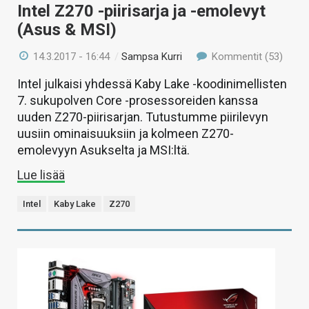
Intel Z270 -piirisarja ja -emolevyt
(Asus & MSI)
14.3.2017 - 16:44
/
Sampsa Kurri
Kommentit (53)
Intel julkaisi yhdessä Kaby Lake -koodinimellisten
7. sukupolven Core -prosessoreiden kanssa
uuden Z270-piirisarjan. Tutustumme piirilevyn
uusiin ominaisuuksiin ja kolmeen Z270-
emolevyyn Asukselta ja MSI:ltä.
Lue lisää
Intel
Kaby Lake
Z270