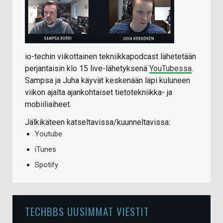
io-techin viikottainen tekniikkapodcast lähetetään
perjantaisin klo 15 live-lähetyksenä
YouTubessa
.
Sampsa ja Juha käyvät keskenään läpi kuluneen
viikon ajalta ajankohtaiset tietotekniikka- ja
mobiiliaiheet.
Jälkikäteen katseltavissa/kuunneltavissa:
Youtube
iTunes
Spotify
TECHBBS UUSIMMAT VIESTIT