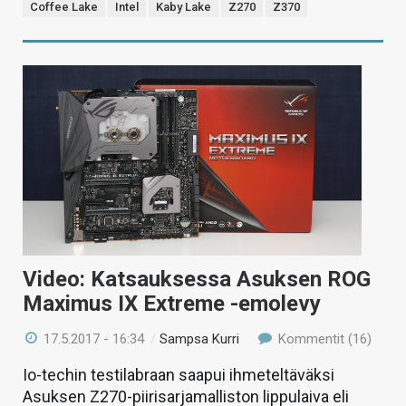
Coffee Lake
Intel
Kaby Lake
Z270
Z370
Video: Katsauksessa Asuksen ROG
Maximus IX Extreme -emolevy
17.5.2017 - 16:34
/
Sampsa Kurri
Kommentit (16)
Io-techin testilabraan saapui ihmeteltäväksi
Asuksen Z270-piirisarjamalliston lippulaiva eli