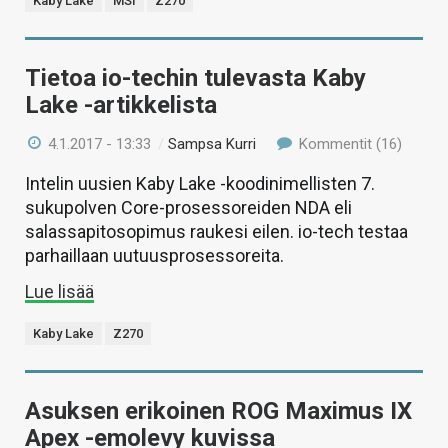
Kaby Lake
MSI
Z270
Tietoa io-techin tulevasta Kaby
Lake -artikkelista
4.1.2017 - 13:33
/
Sampsa Kurri
Kommentit (16)
Intelin uusien Kaby Lake -koodinimellisten 7.
sukupolven Core-prosessoreiden NDA eli
salassapitosopimus raukesi eilen. io-tech testaa
parhaillaan uutuusprosessoreita.
Lue lisää
Kaby Lake
Z270
Asuksen erikoinen ROG Maximus IX
Apex -emolevy kuvissa