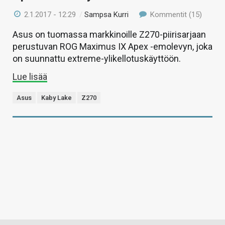
2.1.2017 - 12:29
/
Sampsa Kurri
Kommentit (15)
Asus on tuomassa markkinoille Z270-piirisarjaan
perustuvan ROG Maximus IX Apex -emolevyn, joka
on suunnattu extreme-ylikellotuskäyttöön.
Lue lisää
Asus
Kaby Lake
Z270