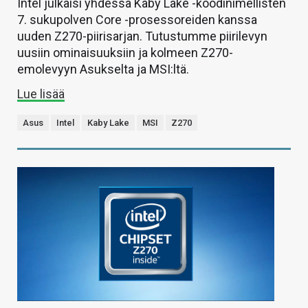
Intel julkaisi yhdessä Kaby Lake -koodinimellisten
7. sukupolven Core -prosessoreiden kanssa
uuden Z270-piirisarjan. Tutustumme piirilevyn
uusiin ominaisuuksiin ja kolmeen Z270-
emolevyyn Asukselta ja MSI:ltä.
Lue lisää
Asus
Intel
Kaby Lake
MSI
Z270