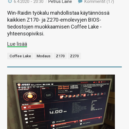
6.4.2020 - 20:30
/
Petrus Laine
Kommentit (17)
Win-Raidin työkalu mahdollistaa käytännössä
kaikkien Z170- ja Z270-emolevyjen BIOS-
tiedostojen muokkaamisen Coffee Lake -
yhteensopiviksi.
Lue lisää
Coffee Lake
Modaus
Z170
Z270