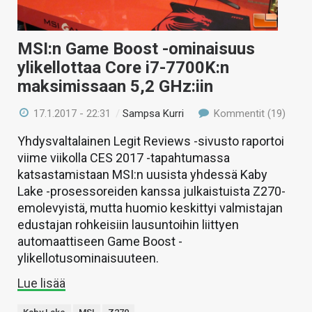
MSI:n Game Boost -ominaisuus
ylikellottaa Core i7-7700K:n
maksimissaan 5,2 GHz:iin
17.1.2017 - 22:31
/
Sampsa Kurri
Kommentit (19)
Yhdysvaltalainen Legit Reviews -sivusto raportoi
viime viikolla CES 2017 -tapahtumassa
katsastamistaan MSI:n uusista yhdessä Kaby
Lake -prosessoreiden kanssa julkaistuista Z270-
emolevyistä, mutta huomio keskittyi valmistajan
edustajan rohkeisiin lausuntoihin liittyen
automaattiseen Game Boost -
ylikellotusominaisuuteen.
Lue lisää