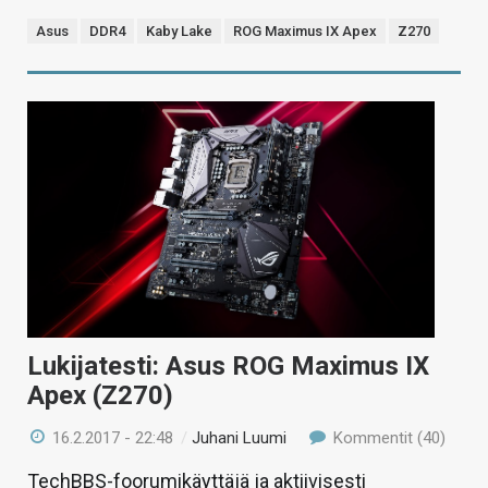
Asus
DDR4
Kaby Lake
ROG Maximus IX Apex
Z270
Lukijatesti: Asus ROG Maximus IX
Apex (Z270)
16.2.2017 - 22:48
/
Juhani Luumi
Kommentit (40)
TechBBS-foorumikäyttäjä ja aktiivisesti