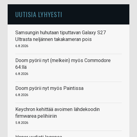
UUTISIA LYHYESTI
Samsungin huhutaan tiputtavan Galaxy S27
Ultrasta neljännen takakameran pois
6.8.2026
Doom pyörii nyt (melkein) myös Commodore
64:llä
6.8.2026
Doom pyörii nyt myös Paintissa
6.8.2026
Keychron kehittää avoimen lähdekoodin
firmwarea pelihiiriin
5.8.2026