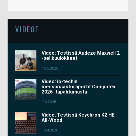
VIDEOT
Video: Testissä Audeze Maxwell 2
-pelikuulokkeet
15.6.2026
Video: io-techin
messuosastoraportit Computex
2026 -tapahtumasta
3.6.2026
Video: Testissä Keychron K2 HE
All-Wood
13.4.2026