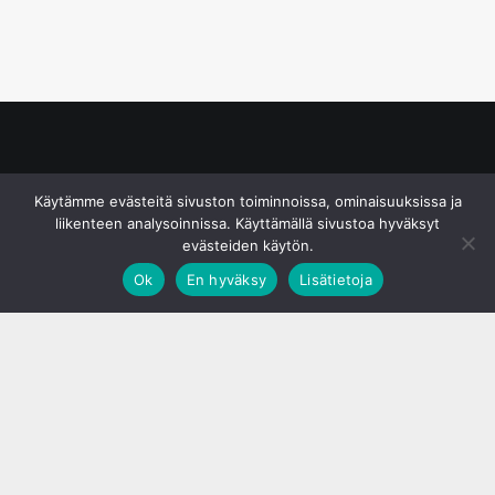
© S&J Media Oy
Käytämme evästeitä sivuston toiminnoissa, ominaisuuksissa ja
liikenteen analysoinnissa. Käyttämällä sivustoa hyväksyt
evästeiden käytön.
Ok
En hyväksy
Lisätietoja
;