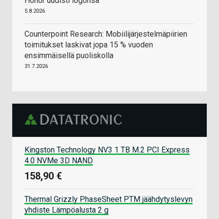
Honor uudisti logonsa
5.8.2026
Counterpoint Research: Mobiilijärjestelmäpiirien
toimitukset laskivat jopa 15 % vuoden
ensimmäisellä puoliskolla
31.7.2026
Kingston Technology NV3 1 TB M.2 PCI Express
4.0 NVMe 3D NAND
158,90 €
Thermal Grizzly PhaseSheet PTM jäähdytyslevyn
yhdiste Lämpöalusta 2 g