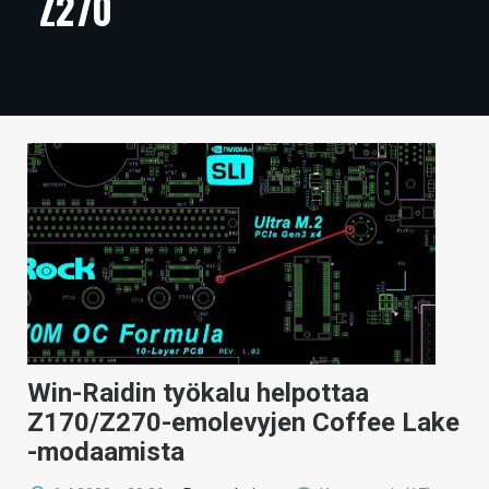
Z270
ARTIKKELIT
VIDEOT
TECHBBS
TIETOA
HINTA.FI
KAUPPA
VAIHDA TEEMA
Win-Raidin työkalu helpottaa
HAKU
Z170/Z270-emolevyjen Coffee Lake
-modaamista