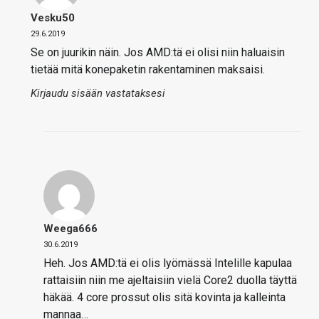
Vesku50
29.6.2019
Se on juurikin näin. Jos AMD:tä ei olisi niin haluaisin
tietää mitä konepaketin rakentaminen maksaisi.
Kirjaudu sisään vastataksesi
Weega666
30.6.2019
Heh. Jos AMD:tä ei olis lyömässä Intelille kapulaa
rattaisiin niin me ajeltaisiin vielä Core2 duolla täyttä
häkää. 4 core prossut olis sitä kovinta ja kalleinta
mannaa…