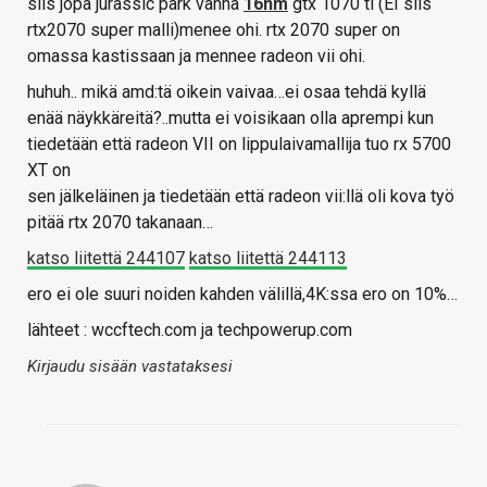
siis jopa jurassic park vanha
16nm
gtx 1070 ti (EI siis
rtx2070 super malli)menee ohi. rtx 2070 super on
omassa kastissaan ja mennee radeon vii ohi.
huhuh.. mikä amd:tä oikein vaivaa…ei osaa tehdä kyllä
enää näykkäreitä?..mutta ei voisikaan olla aprempi kun
tiedetään että radeon VII on lippulaivamallija tuo rx 5700
XT on
sen jälkeläinen ja tiedetään että radeon vii:llä oli kova työ
pitää rtx 2070 takanaan…
katso liitettä 244107
katso liitettä 244113
ero ei ole suuri noiden kahden välillä,4K:ssa ero on 10%…
lähteet : wccftech.com ja techpowerup.com
Kirjaudu sisään vastataksesi