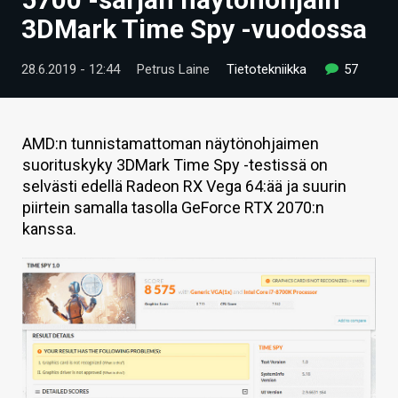
ARTIKKELIT
3DMark Time Spy -vuodossa
VIDEOT
28.6.2019 - 12:44
Petrus Laine
Tietotekniikka
57
TECHBBS
TIETOA
AMD:n tunnistamattoman näytönohjaimen
suorituskyky 3DMark Time Spy -testissä on
HINTA.FI
selvästi edellä Radeon RX Vega 64:ää ja suurin
piirtein samalla tasolla GeForce RTX 2070:n
KAUPPA
kanssa.
VAIHDA TEEMA
HAKU