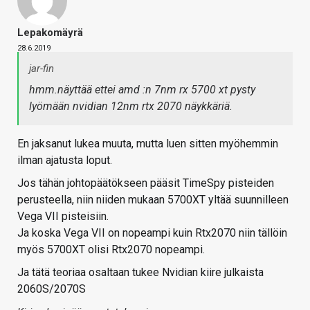
Lepakomäyrä
28.6.2019
jar-fin
hmm.näyttää ettei amd :n 7nm rx 5700 xt pysty
lyömään nvidian 12nm rtx 2070 näykkäriä.
En jaksanut lukea muuta, mutta luen sitten myöhemmin
ilman ajatusta loput.
Jos tähän johtopäätökseen pääsit TimeSpy pisteiden
perusteella, niin niiden mukaan 5700XT yltää suunnilleen
Vega VII pisteisiin.
Ja koska Vega VII on nopeampi kuin Rtx2070 niin tällöin
myös 5700XT olisi Rtx2070 nopeampi.
Ja tätä teoriaa osaltaan tukee Nvidian kiire julkaista
2060S/2070S