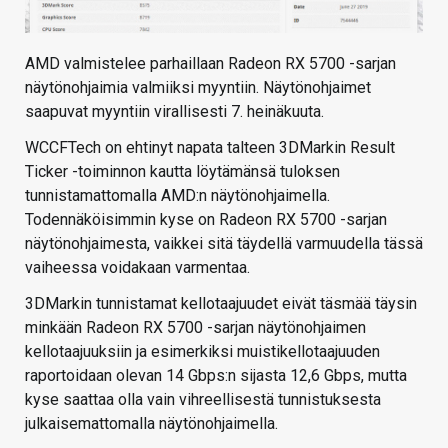
AMD valmistelee parhaillaan Radeon RX 5700 -sarjan
näytönohjaimia valmiiksi myyntiin. Näytönohjaimet
saapuvat myyntiin virallisesti 7. heinäkuuta.
WCCFTech on ehtinyt napata talteen 3DMarkin Result
Ticker -toiminnon kautta löytämänsä tuloksen
tunnistamattomalla AMD:n näytönohjaimella.
Todennäköisimmin kyse on Radeon RX 5700 -sarjan
näytönohjaimesta, vaikkei sitä täydellä varmuudella tässä
vaiheessa voidakaan varmentaa.
3DMarkin tunnistamat kellotaajuudet eivät täsmää täysin
minkään Radeon RX 5700 -sarjan näytönohjaimen
kellotaajuuksiin ja esimerkiksi muistikellotaajuuden
raportoidaan olevan 14 Gbps:n sijasta 12,6 Gbps, mutta
kyse saattaa olla vain vihreellisestä tunnistuksesta
julkaisemattomalla näytönohjaimella.