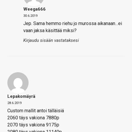
Weega666
30.6.2019
Jep. Sama hemmo riehu jo murossa aikanaan…ei
vaan jaksa käsittää miksi?
Kirjaudu sisään vastataksesi
Lepakomäyrä
28.6.2019
Custom mallit antoi tälläisiä
2060 täys vakiona 7880p
2070 täys vakiona 9175p
2080 täys vakiona 11140p