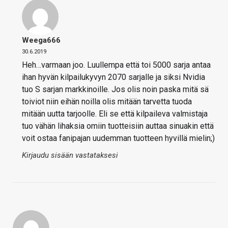
Weega666
30.6.2019
Heh…varmaan joo. Luullempa että toi 5000 sarja antaa
ihan hyvän kilpailukyvyn 2070 sarjalle ja siksi Nvidia
tuo S sarjan markkinoille. Jos olis noin paska mitä sä
toiviot niin eihän noilla olis mitään tarvetta tuoda
mitään uutta tarjoolle. Eli se että kilpaileva valmistaja
tuo vähän lihaksia omiin tuotteisiin auttaa sinuakin että
voit ostaa fanipajan uudemman tuotteen hyvillä mielin;)
Kirjaudu sisään vastataksesi