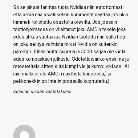
Sä se jaksat fanittaa tuota Nvidiaa niin estottomasti
että alkaa nää asiallisetkin kommentit näyttää jotenkin
himmeli foliohattu osastolla olevilta. Jos jossain
testiohjelmassa on vilahtanut joku AMD:n tekele joka
edes uhkaa vastaavaa Nvidian tuotetta niin sulla heti
on joku selitys valmiina miksi Nvidia on kuitenkin
parempi…Eihän noita: superia ja 5000 sarjaa ole vielä
edes kumpaakaan julkastu. Odotettaisiinko ensin ne ja
retostetltais sitten siitä kumpi vie ja kumpi vikisee…Ai
niin mulla ei ole AMD:n näyttistä koneessa;) ja
pelikonekkin on Intelin prossulla kuorrutettu;)
Kirjaudu sisään vastataksesi