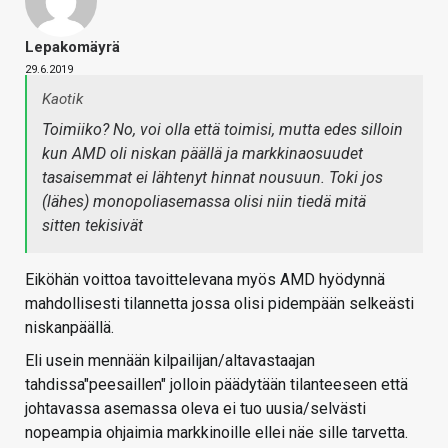
Lepakomäyrä
29.6.2019
Kaotik
Toimiiko? No, voi olla että toimisi, mutta edes silloin
kun AMD oli niskan päällä ja markkinaosuudet
tasaisemmat ei lähtenyt hinnat nousuun. Toki jos
(lähes) monopoliasemassa olisi niin tiedä mitä
sitten tekisivät
Eiköhän voittoa tavoittelevana myös AMD hyödynnä
mahdollisesti tilannetta jossa olisi pidempään selkeästi
niskanpäällä.
Eli usein mennään kilpailijan/altavastaajan
tahdissa"peesaillen" jolloin päädytään tilanteeseen että
johtavassa asemassa oleva ei tuo uusia/selvästi
nopeampia ohjaimia markkinoille ellei näe sille tarvetta.