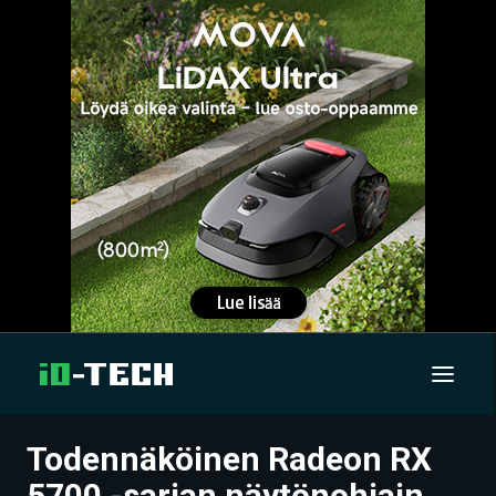
Todennäköinen Radeon RX
UUTISET
5700 -sarjan näytönohjain