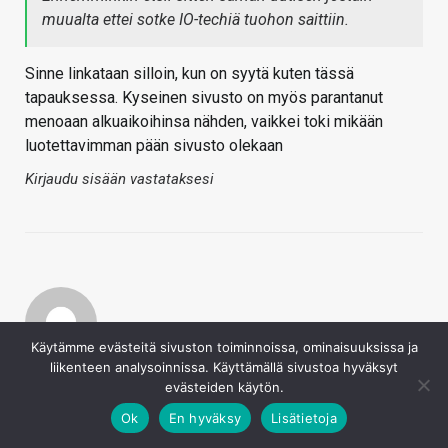
muualta ettei sotke IO-techiä tuohon saittiin.
Sinne linkataan silloin, kun on syytä kuten tässä
tapauksessa. Kyseinen sivusto on myös parantanut
menoaan alkuaikoihinsa nähden, vaikkei toki mikään
luotettavimman pään sivusto olekaan
Kirjaudu sisään vastataksesi
Käytämme evästeitä sivuston toiminnoissa, ominaisuuksissa ja
liikenteen analysoinnissa. Käyttämällä sivustoa hyväksyt
Mango
evästeiden käytön.
29.6.2019
Kortteja ei ole vielä edes julkaistu, niin ei varmaan
Ok
En hyväksy
Lisätietoja
kannata tehdä lopullisia johtopäätöksiä yhden