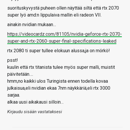
suorituskyvystä puheen ollen näyttää siltä että rtx 2070
super lyö amd:n lippulaiva mallin eli radeon VII.
ainakin nvidian mukaan…
https://videocardz.com/81105/nvidia-geforce-rtx-2070-
super-and-rtx-2060-super-final-specifications-leaked
rtx 2080 ti super tullee elokuun alussa,ja on mörkö!
psst!
kuulin että rtx titanista tulee myös super malli, muistit
päivitetään….
hmm,no kaikki ulos Turingista ennen todella kovaa
julkaisua,eli nvidian ekaa 7nm näykkäriä,eli rtx 3000
sarjaa.
alkaa uusi aikakausi silloin…
Kirjaudu sisään vastataksesi