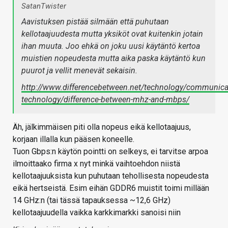
SatanTwister
Aavistuksen pistää silmään että puhutaan
kellotaajuudesta mutta yksiköt ovat kuitenkin jotain
ihan muuta. Joo ehkä on joku uusi käytäntö kertoa
muistien nopeudesta mutta aika paska käytäntö kun
puurot ja vellit menevät sekaisin.
http://www.differencebetween.net/technology/communica
technology/difference-between-mhz-and-mbps/
Äh, jälkimmäisen piti olla nopeus eikä kellotaajuus,
korjaan illalla kun pääsen koneelle.
Tuon Gbps:n käytön pointti on selkeys, ei tarvitse arpoa
ilmoittaako firma x nyt minkä vaihtoehdon niistä
kellotaajuuksista kun puhutaan tehollisesta nopeudesta
eikä hertseistä. Esim eihän GDDR6 muistit toimi millään
14 GHz:n (tai tässä tapauksessa ~12,6 GHz)
kellotaajuudella vaikka karkkimarkki sanoisi niin