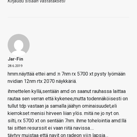
Kirjaudu sisään vastataksesi
Jar-Fin
28.6.2019
hmm.näyttää ettei amd :n 7nm rx 5700 xt pysty lyömään
nvidian 12nm rtx 2070 näykkäriä.
ihmettelen kyllä,sentään amd on saanut rauhassa laittaa
rautaa sen verran että kykenee,mutta todennäköisesti on
tullut tdp vastaan ja samalla jäähyn ominaisuudet,eli
kierrokset menisi hirveen liian ylös. mitä ne jo nyt on.
silti, rx 5700 xt on sentään 7nm. ihme tohelointia amd:llä
tai sitten resurssit ei vaan riitä navissa….
täytyy muistaa että navit on radeon vii:n lapsia…