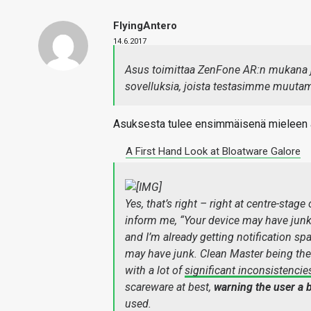
FlyingAntero
14.6.2017
Asus toimittaa ZenFone AR:n mukana jou
sovelluksia, joista testasimme muutami
Asuksesta tulee ensimmäisenä mieleen ai
A First Hand Look at Bloatware Galore
Yes, that’s right – right at centre-stag
inform me, “Your device may have junk”.
and I’m already getting notification sp
may have junk. Clean Master being the f
with a lot of
significant inconsistencie
scareware at best,
warning the user a
used.