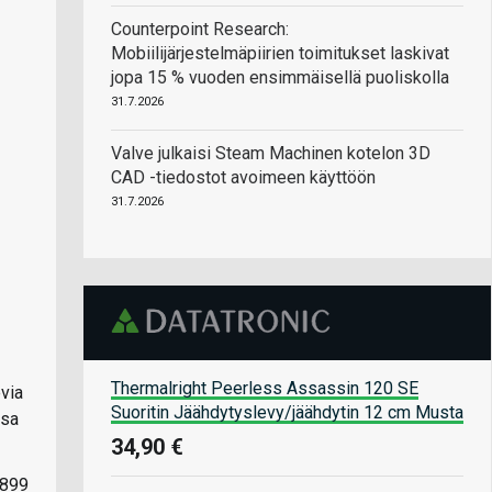
Counterpoint Research:
Mobiilijärjestelmäpiirien toimitukset laskivat
jopa 15 % vuoden ensimmäisellä puoliskolla
31.7.2026
Valve julkaisi Steam Machinen kotelon 3D
CAD -tiedostot avoimeen käyttöön
31.7.2026
Thermalright Peerless Assassin 120 SE
evia
Suoritin Jäähdytyslevy/jäähdytin 12 cm Musta
ssa
34,90 €
 899