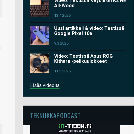
Video: Testissä Keychron K2 HE
All-Wood
13.4.2026
Uusi artikkeli & video: Testissä
Google Pixel 10a
9.3.2026
.
Video: Testissä Asus ROG
Kithara -pelikuulokkeet
11.2.2026
Lisää videoita
TEKNIIKKAPODCAST