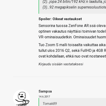
(2)…jopa 24 bitin/192 kHz:n laadulla, 
(3)…92 megapikselin superresoluutiot
Spoiler: Oikeat vastaukset
Sensorina tuossa ZenFone AR:ssä oleva 
optinen vakautus näyttäisi toimivan todell
VR-ominaisuudetkin. Ominaisuudet huomioo
Tuo Zoom S malli toisaalta vaikuttaa aik
tullut ulos 2016 Q2, sekä FullHD ja 4GB R
ovat kohdallaan, ehkä nuo ovat nostaneet 
Kirjaudu sisään vastataksesi
Sampsa
14.6.2017
Tomak89