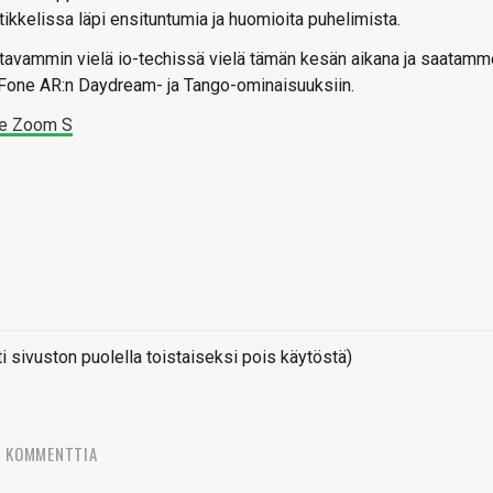
kelissa läpi ensituntumia ja huomioita puhelimista.
vammin vielä io-techissä vielä tämän kesän aikana ja saatamm
one AR:n Daydream- ja Tango-ominaisuuksiin.
ne Zoom S
sivuston puolella toistaiseksi pois käytöstä)
4 KOMMENTTIA