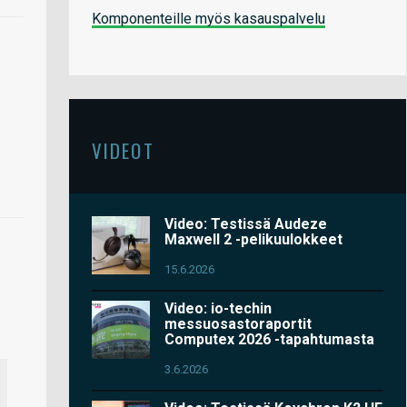
Komponenteille myös kasauspalvelu
VIDEOT
Video: Testissä Audeze
Maxwell 2 -pelikuulokkeet
15.6.2026
Video: io-techin
messuosastoraportit
Computex 2026 -tapahtumasta
3.6.2026