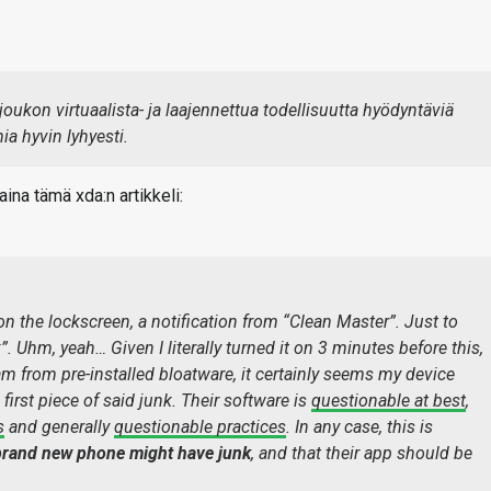
kon virtuaalista- ja laajennettua todellisuutta hyödyntäviä
a hyvin lyhyesti.
na tämä xda:n artikkeli:
e on the lockscreen, a notification from “Clean Master”. Just to
 Uhm, yeah… Given I literally turned it on 3 minutes before this,
am from pre-installed bloatware, it certainly seems my device
irst piece of said junk. Their software is
questionable at best
,
s
and generally
questionable practices
. In any case, this is
 brand new phone might have junk
, and that their app should be