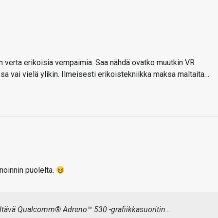
en verta erikoisia vempaimia. Saa nähdä ovatko muutkin VR
a vai vielä ylikin. Ilmeisesti erikoistekniikka maksa maltaita…
noinnin puolelta.
yltävä Qualcomm® Adreno™ 530 -grafiikkasuoritin…