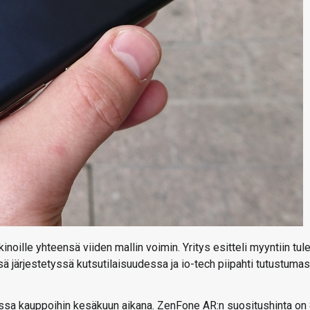
ille yhteensä viiden mallin voimin. Yritys esitteli myyntiin tul
ä järjestetyssä kutsutilaisuudessa ja io-tech piipahti tutustuma
essa kauppoihin kesäkuun aikana. ZenFone AR:n suositushinta on