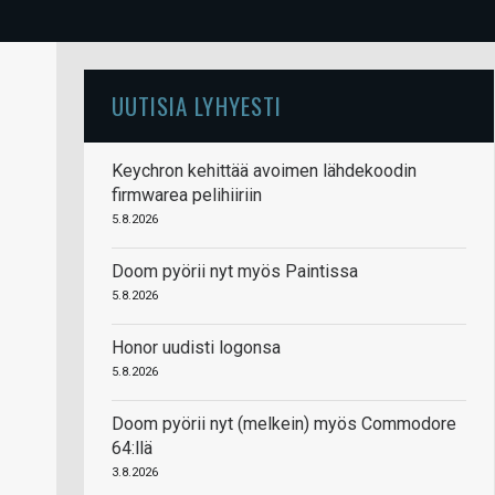
UUTISIA LYHYESTI
Keychron kehittää avoimen lähdekoodin
firmwarea pelihiiriin
5.8.2026
Doom pyörii nyt myös Paintissa
5.8.2026
Honor uudisti logonsa
5.8.2026
Doom pyörii nyt (melkein) myös Commodore
64:llä
3.8.2026