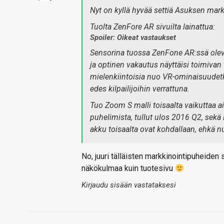
Nyt on kyllä hyvää settiä Asuksen mark
Tuolta ZenFore AR sivuilta lainattua:
Spoiler: Oikeat vastaukset
Sensorina tuossa ZenFone AR:ssä ole
ja optinen vakautus näyttäisi toimivan t
mielenkiintoisia nuo VR-ominaisuudet
edes kilpailijoihin verrattuna.
Tuo Zoom S malli toisaalta vaikuttaa a
puhelimista, tullut ulos 2016 Q2, sekä
akku toisaalta ovat kohdallaan, ehkä n
No, juuri tälläisten markkinointipuheiden s
näkökulmaa kuin tuotesivu
Kirjaudu sisään vastataksesi