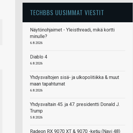
TECHBBS UUSIMMAT VIESTIT
Näytönohjaimet - Yleisthreadi, mikä kortti
minulle?
6.8.2026
Diablo 4
6.8.2026
Yhdysvaltojen sisä- ja ulkopolitiikka & muut
maan tapahtumat
6.8.2026
Yhdysvaltain 45. ja 47. presidentti Donald J.
Trump
5.8.2026
Radeon RX 9070 XT & 9070 -ketju (Navi 48)