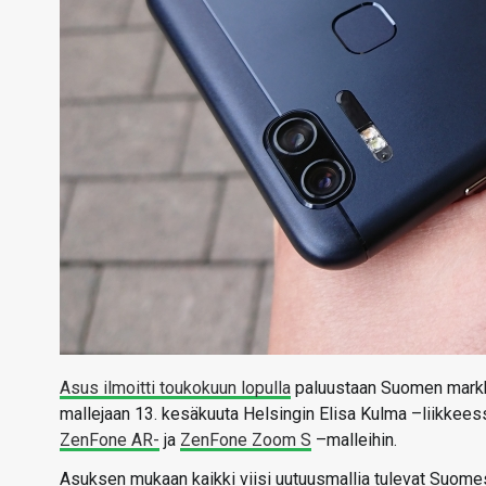
Asus ilmoitti toukokuun lopulla
paluustaan Suomen markkino
mallejaan 13. kesäkuuta Helsingin Elisa Kulma –liikkeess
ZenFone AR-
ja
ZenFone Zoom S
–malleihin.
Asuksen mukaan kaikki viisi uutuusmallia tulevat Suom