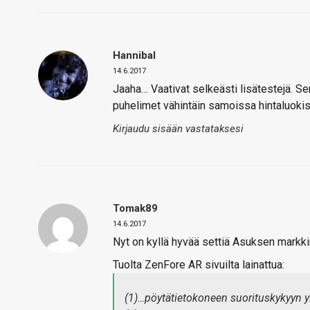
Hannibal
14.6.2017
Jaaha… Vaativat selkeästi lisätestejä. S
puhelimet vähintäin samoissa hintaluokiss
Kirjaudu sisään vastataksesi
Tomak89
14.6.2017
Nyt on kyllä hyvää settiä Asuksen markki
Tuolta ZenFore AR sivuilta lainattua:
(1)…pöytätietokoneen suorituskykyyn 