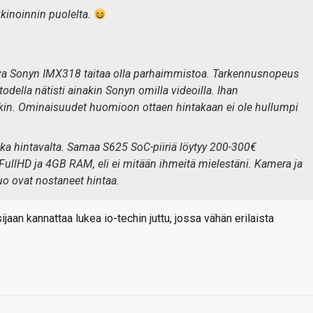
kinoinnin puolelta.
va Sonyn IMX318 taitaa olla parhaimmistoa. Tarkennusnopeus
odella nätisti ainakin Sonyn omilla videoilla. Ihan
kin. Ominaisuudet huomioon ottaen hintakaan ei ole hullumpi
ika hintavalta. Samaa S625 SoC-piiriä löytyy 200-300€
 FullHD ja 4GB RAM, eli ei mitään ihmeitä mielestäni. Kamera ja
uo ovat nostaneet hintaa.
ijaan kannattaa lukea io-techin juttu, jossa vähän erilaista