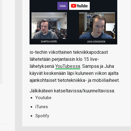
io-techin viikottainen tekniikkapodcast
lähetetään perjantaisin klo 15 live-
lähetyksenä
YouTubessa
. Sampsa ja Juha
käyvät keskenään läpi kuluneen viikon ajalta
ajankohtaiset tietotekniikka- ja mobiiliaiheet.
Jälkikäteen katseltavissa/kuunneltavissa:
Youtube
iTunes
Spotify