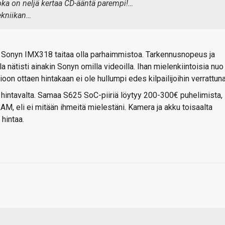
joka on neljä kertaa CD-ääntä parempi!…
ekniikan…
Sonyn IMX318 taitaa olla parhaimmistoa. Tarkennusnopeus ja
a nätisti ainakin Sonyn omilla videoilla. Ihan mielenkiintoisia nuo
n ottaen hintakaan ei ole hullumpi edes kilpailijoihin verrattuna
a hintavalta. Samaa S625 SoC-piiriä löytyy 200-300€ puhelimista,
AM, eli ei mitään ihmeitä mielestäni. Kamera ja akku toisaalta
hintaa.