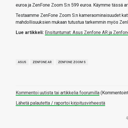
euroa ja ZenFone Zoom S:n 599 euroa. Käymme tässä artik
Testaamme ZenFone Zoom S:n kameraominaisuudet katta
mahdollisuuksien mukaan tutustua tarkemmin myös ZenF
Lue artikkeli:
Ensituntumat: Asus Zenfone AR ja Zenfo
ASUS
ZENFONE AR
ZENFONE ZOOM S
Kommentoi uutista tai artikkelia foorumilla
(Kommentointi 
Lähetä palautetta / raportoi kirjoitusvirheestä