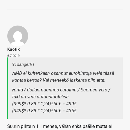
Kaotik
6.7.2019
91danger91
AMD ei kuitenkaan osannut eurohintoja vielä tässä
kohtaa kertoa? Vai meneekö laskenta niin että:
Hinta / dollarimuunnos euroihin / Suomen vero /
tukkuri yms uutuustuotelisä
(399$* 0.89 * 1,24)+50€ = 490€
(349$* 0.89 * 1,24)+50€ = 435€
Suurin piirtein 1:1 menee, vähän ehkä päälle mutta ei