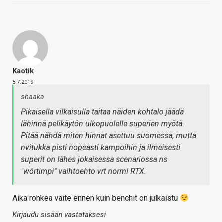
Kaotik
5.7.2019
shaaka
Pikaisella vilkaisulla taitaa näiden kohtalo jäädä
lähinnä pelikäytön ulkopuolelle superien myötä.
Pitää nähdä miten hinnat asettuu suomessa, mutta
nvitukka pisti nopeasti kampoihin ja ilmeisesti
superit on lähes jokaisessa scenariossa ns
"wörtimpi" vaihtoehto vrt normi RTX.
Aika rohkea väite ennen kuin benchit on julkaistu
Kirjaudu sisään vastataksesi