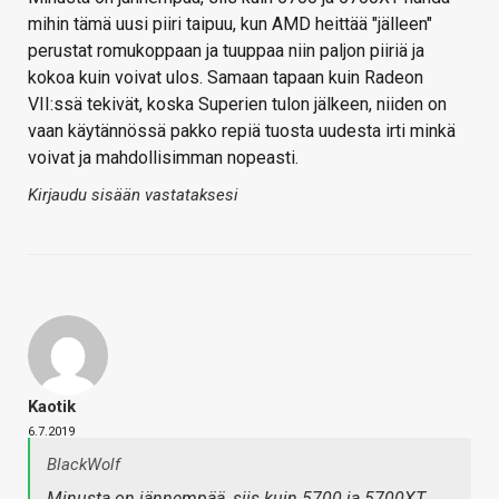
mihin tämä uusi piiri taipuu, kun AMD heittää "jälleen"
perustat romukoppaan ja tuuppaa niin paljon piiriä ja
kokoa kuin voivat ulos. Samaan tapaan kuin Radeon
VII:ssä tekivät, koska Superien tulon jälkeen, niiden on
vaan käytännössä pakko repiä tuosta uudesta irti minkä
voivat ja mahdollisimman nopeasti.
Kirjaudu sisään vastataksesi
Kaotik
6.7.2019
BlackWolf
Minusta on jännempää, siis kuin 5700 ja 5700XT