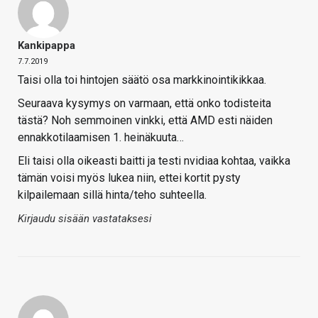
Kankipappa
7.7.2019
Taisi olla toi hintojen säätö osa markkinointikikkaa.
Seuraava kysymys on varmaan, että onko todisteita
tästä? Noh semmoinen vinkki, että AMD esti näiden
ennakkotilaamisen 1. heinäkuuta…
Eli taisi olla oikeasti baitti ja testi nvidiaa kohtaa, vaikka
tämän voisi myös lukea niin, ettei kortit pysty
kilpailemaan sillä hinta/teho suhteella.
Kirjaudu sisään vastataksesi