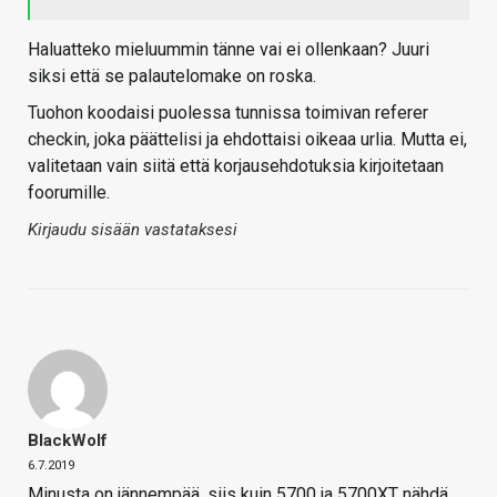
Haluatteko mieluummin tänne vai ei ollenkaan? Juuri
siksi että se palautelomake on roska.
Tuohon koodaisi puolessa tunnissa toimivan referer
checkin, joka päättelisi ja ehdottaisi oikeaa urlia. Mutta ei,
valitetaan vain siitä että korjausehdotuksia kirjoitetaan
foorumille.
Kirjaudu sisään vastataksesi
BlackWolf
6.7.2019
Minusta on jännempää, siis kuin 5700 ja 5700XT nähdä