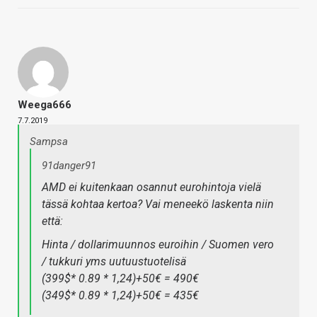
Weega666
7.7.2019
Sampsa
91danger91
AMD ei kuitenkaan osannut eurohintoja vielä
tässä kohtaa kertoa? Vai meneekö laskenta niin
että:
Hinta / dollarimuunnos euroihin / Suomen vero
/ tukkuri yms uutuustuotelisä
(399$* 0.89 * 1,24)+50€ = 490€
(349$* 0.89 * 1,24)+50€ = 435€