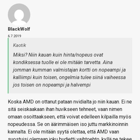
BlackWolf
6.7.2019
Kaotik
Miksi? Niin kauan kuin hinta/nopeus ovat
kondiksessa tuolle ei ole mitään tarvetta. Aina
jomman kumman valmistajan kortti on nopeampi ja
kalliimpi kuin toisen, ongelmia tulee siinä vaiheessa
jos toisen on nopeampi ja halvempi
Koska AMD on ottanut pataan nvidialta jo niin kauan. Ei ne
sitä seiskaakaan ihan huvikseen tehneet, vaan nimen
omaan osoittaakseen, että voivat edelleen kilpailla myös
nopeudessa. Se on äärimmäisen iso juttu markkinoinnin
kannalta. Ei ole mitään syytä olettaa, että AMD vaan
suostuisi olemaan joku budjetti vaihtoehto, kyllä ne tekee