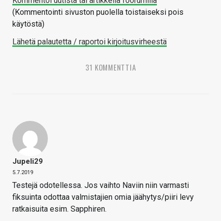
Kommentoi uutista tai artikkelia foorumilla
(Kommentointi sivuston puolella toistaiseksi pois
käytöstä)
Lähetä palautetta / raportoi kirjoitusvirheestä
31 KOMMENTTIA
Jupeli29
5.7.2019
Testejä odotellessa. Jos vaihto Naviin niin varmasti
fiksuinta odottaa valmistajien omia jäähytys/piiri levy
ratkaisuita esim. Sapphiren.