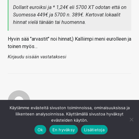
Dollarit euroiksi ja * 1,24€ eli 5700 XT odotan että on
Suomessa 449€ ja 5700 n. 389€. Kertovat lokaalit
hinnat vielä tänään tai huomenna.
Hyvin sää "arvastit" noi hinnat;) Kalliimpi meni eurolleen ja
toinen myös…
Kirjaudu sisään vastataksesi
Käytämme evästeitä sivuston toiminnoissa, ominaisuuksissa ja
liikenteen analysoinnissa. Käyttämällä sivustoa hyväksyt
Weega666
evästeiden käytön.
7.7.2019
Ok
En hyväksy
Lisätietoja
Testiä kehiin…kello on jo vaikka mitä! Ei jaksa odottaa
enää ja yöksi pitäis töihin lähteä.