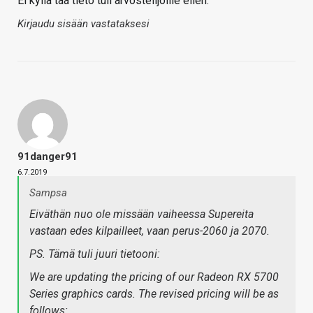
Ei kyllä tää tieto tuli arvostelijoille eilen.
Kirjaudu sisään vastataksesi
91danger91
6.7.2019
Sampsa
Eiväthän nuo ole missään vaiheessa Supereita
vastaan edes kilpailleet, vaan perus-2060 ja 2070.
PS. Tämä tuli juuri tietooni:
We are updating the pricing of our Radeon RX 5700
Series graphics cards. The revised pricing will be as
follows: