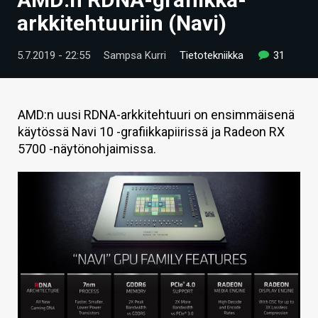
ARTIKKELIT
arkkitehtuuriin (Navi)
VIDEOT
5.7.2019 - 22:55
Sampsa Kurri
Tietotekniikka
31
TECHBBS
TIETOA
AMD:n uusi RDNA-arkkitehtuuri on ensimmäisenä
käytössä Navi 10 -grafiikkapiirissä ja Radeon RX
HINTA.FI
5700 -näytönohjaimissa.
KAUPPA
VAIHDA TEEMA
HAKU