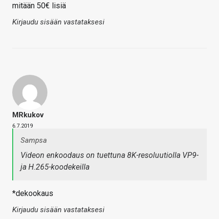
mitään 50€ lisiä
Kirjaudu sisään vastataksesi
MRkukov
6.7.2019
Sampsa
Videon enkoodaus on tuettuna 8K-resoluutiolla VP9-
ja H.265-koodekeilla
*dekookaus
Kirjaudu sisään vastataksesi