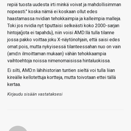
repiä tuosta uudesta irti minkä voivat ja mahdollisimman
nopeasti." koska nämä ei koskaan ollut edes
haastamassa nvidian tehokkaimpia ja kalleimpia malleja.
Toki jos nvidia nyt tiputtaisi selkeästi koko 2000-sarjan
hintoja(jota ei tapahdu), niin voisi AMD:llä tulla tilanne
jossa pakko voittaa joku X-näytönohjain, että saisi edes
omat pois, mutta nykyisessä tilanteessahan nuo on vain
(amd:n ilmoittaman mukaan) vähän tehokkaampia
vaihtoehtoja noissa nimenomaisissa hintaluokissa.
Ei silti, AMD:n lähihistorian tuntien sieltä voi tulla liian
kireälle kellotettuja kortteja, mutta toivotaan ettei tällä
kertaa.
Kirjaudu sisään vastataksesi