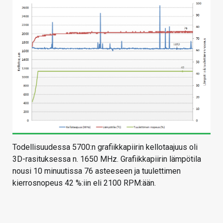
Todellisuudessa 5700:n grafiikkapiirin kellotaajuus oli
3D-rasituksessa n. 1650 MHz. Grafiikkapiirin lämpötila
nousi 10 minuutissa 76 asteeseen ja tuulettimen
kierrosnopeus 42 %:iin eli 2100 RPM:ään.