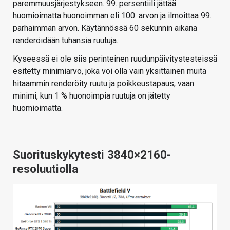
paremmuusjärjestykseen. 99. persentiili jättää
huomioimatta huonoimman eli 100. arvon ja ilmoittaa 99.
parhaimman arvon. Käytännössä 60 sekunnin aikana
renderöidään tuhansia ruutuja.
Kyseessä ei ole siis perinteinen ruudunpäivitystesteissä
esitetty minimiarvo, joka voi olla vain yksittäinen muita
hitaammin renderöity ruutu ja poikkeustapaus, vaan
minimi, kun 1 % huonoimpia ruutuja on jätetty
huomioimatta.
Suorituskykytesti 3840×2160-
resoluutiolla