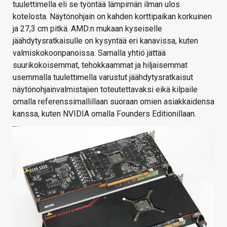
tuulettimella eli se työntää lämpimän ilman ulos
kotelosta. Näytönohjain on kahden korttipaikan korkuinen
ja 27,3 cm pitkä. AMD:n mukaan kyseiselle
jäähdytysratkaisulle on kysyntää eri kanavissa, kuten
valmiskokoonpanoissa. Samalla yhtiö jättää
suurikokoisemmat, tehokkaammat ja hiljaisemmat
usemmalla tuulettimella varustut jäähdytysratkaisut
näytönohjainvalmistajien toteutettavaksi eikä kilpaile
omalla referenssimallillaan suoraan omien asiakkaidensa
kanssa, kuten NVIDIA omalla Founders Editionillaan.