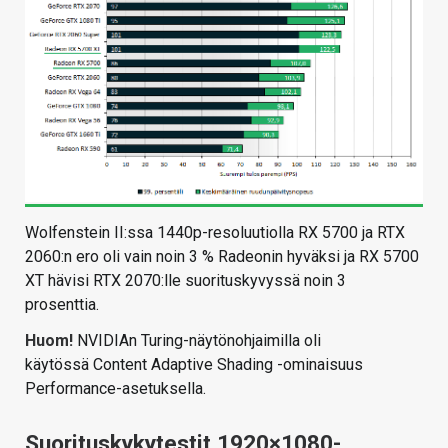
Wolfenstein II:ssa 1440p-resoluutiolla RX 5700 ja RTX
2060:n ero oli vain noin 3 % Radeonin hyväksi ja RX 5700
XT hävisi RTX 2070:lle suorituskyvyssä noin 3
prosenttia.
Huom!
NVIDIAn Turing-näytönohjaimilla oli
käytössä Content Adaptive Shading -ominaisuus
Performance-asetuksella.
Suorituskykytestit 1920×1080-