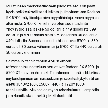
Muuttuneen markkinatilanteen johdosta AMD on päätti
hyvin poikkeuksellisesti leikata jo ilmoittamiaan Radeon
RX 5700 -näytönohjaimien myyntihintoja ennen myynnin
alkamista. 5700 XT -mallin veroton suositushinta
Yhdysvalloissa laskee 50 dollarilla 449 dollarista 399
dollariin ja 5700-mallin hinta 379 dollarista 30 dollarilla
349 dollariin. Suomessa uudet hinnat ovat 5700:lle 389
euroa eli 30 euroa vähemmän ja 5700 XT:lle 449 euroa eli
50 euroa vähemmän.
Saimme io-techin testiin AMD:n omaan
referenssisuunnitteluun perustuvat Radeon RX 5700- ja
5700 XT -näytönohjaimet. Tutustumme tässä artikkelissa
näytönohjaimien ominaisuuksiin ja suorituskykytestit on
ajettu 3840×2160-, 2560×1440- ja 1920×1080-
resoluutioilla. Mukana on myös tehonkulutus-, lämpötila-
ja melumittaukset sekä ylikellotustestit.