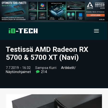
Testissä AMD Radeon RX
UUTISET
5700 & 5700 XT (Navi)
ARTIKKELIT
7.7.2019 - 16:32
Sampsa Kurri
Artikkelit
/
Näytönohjaimet
214
VIDEOT
TECHBBS
TIETOA
HINTA.FI