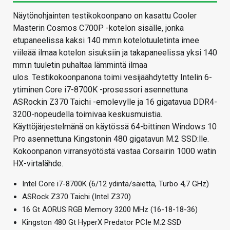
Näytönohjainten testikokoonpano on kasattu Cooler
Masterin Cosmos C700P -kotelon sisälle, jonka
etupaneelissa kaksi 140 mm:n kotelotuuletinta imee
viileää ilmaa kotelon sisuksiin ja takapaneelissa yksi 140
mm:n tuuletin puhaltaa lämmintä ilmaa
ulos. Testikokoonpanona toimi vesijäähdytetty Intelin 6-
ytiminen Core i7-8700K -prosessori asennettuna
ASRockin Z370 Taichi -emolevylle ja 16 gigatavua DDR4-
3200-nopeudella toimivaa keskusmuistia.
Käyttöjärjestelmänä on käytössä 64-bittinen Windows 10
Pro asennettuna Kingstonin 480 gigatavun M.2 SSD:lle.
Kokoonpanon virransyötöstä vastaa Corsairin 1000 watin
HX-virtalähde.
Intel Core i7-8700K (6/12 ydintä/säiettä, Turbo 4,7 GHz)
ASRock Z370 Taichi (Intel Z370)
16 Gt AORUS RGB Memory 3200 MHz (16-18-18-36)
Kingston 480 Gt HyperX Predator PCIe M.2 SSD