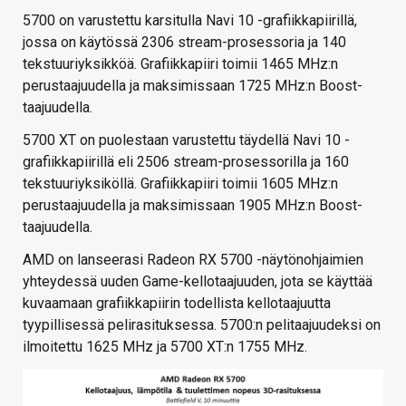
5700 on varustettu karsitulla Navi 10 -grafiikkapiirillä,
jossa on käytössä 2306 stream-prosessoria ja 140
tekstuuriyksikköä. Grafiikkapiiri toimii 1465 MHz:n
perustaajuudella ja maksimissaan 1725 MHz:n Boost-
taajuudella.
5700 XT on puolestaan varustettu täydellä Navi 10 -
grafiikkapiirillä eli 2506 stream-prosessorilla ja 160
tekstuuriyksiköllä. Grafiikkapiiri toimii 1605 MHz:n
perustaajuudella ja maksimissaan 1905 MHz:n Boost-
taajuudella.
AMD on lanseerasi Radeon RX 5700 -näytönohjaimien
yhteydessä uuden Game-kellotaajuuden, jota se käyttää
kuvaamaan grafiikkapiirin todellista kellotaajuutta
tyypillisessä pelirasituksessa. 5700:n pelitaajuudeksi on
ilmoitettu 1625 MHz ja 5700 XT:n 1755 MHz.