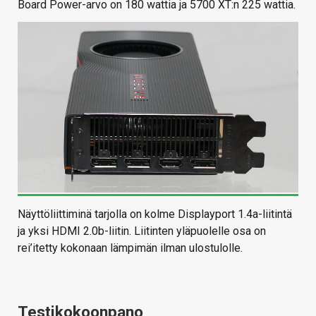
Board Power-arvo on 180 wattia ja 5700 XT:n 225 wattia.
Näyttöliittiminä tarjolla on kolme Displayport 1.4a-liitintä
ja yksi HDMI 2.0b-liitin. Liitinten yläpuolelle osa on
rei’itetty kokonaan lämpimän ilman ulostulolle.
Testikokoonpano