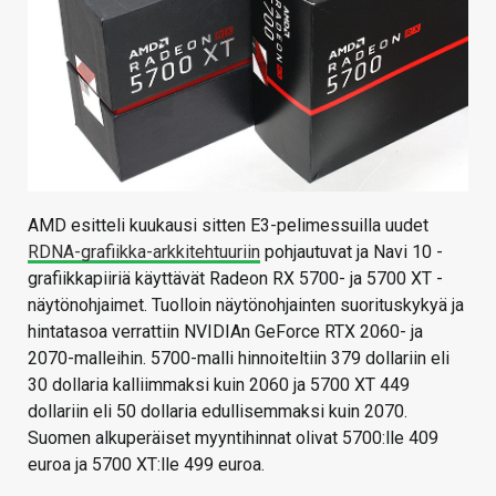
KAUPPA
VAIHDA TEEMA
HAKU
AMD esitteli kuukausi sitten E3-pelimessuilla uudet
RDNA-grafiikka-arkkitehtuuriin
pohjautuvat ja Navi 10 -
grafiikkapiiriä käyttävät Radeon RX 5700- ja 5700 XT -
näytönohjaimet. Tuolloin näytönohjainten suorituskykyä ja
hintatasoa verrattiin NVIDIAn GeForce RTX 2060- ja
2070-malleihin. 5700-malli hinnoiteltiin 379 dollariin eli
30 dollaria kalliimmaksi kuin 2060 ja 5700 XT 449
dollariin eli 50 dollaria edullisemmaksi kuin 2070.
Suomen alkuperäiset myyntihinnat olivat 5700:lle 409
euroa ja 5700 XT:lle 499 euroa.