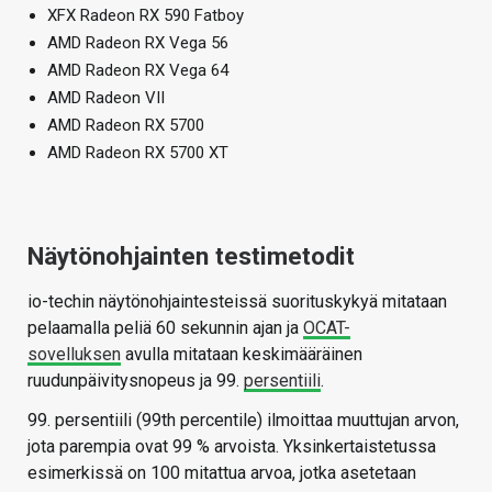
XFX Radeon RX 590 Fatboy
AMD Radeon RX Vega 56
AMD Radeon RX Vega 64
AMD Radeon VII
AMD Radeon RX 5700
AMD Radeon RX 5700 XT
Näytönohjainten testimetodit
io-techin näytönohjaintesteissä suorituskykyä mitataan
pelaamalla peliä 60 sekunnin ajan ja
OCAT-
sovelluksen
avulla mitataan keskimääräinen
ruudunpäivitysnopeus ja 99.
persentiili
.
99. persentiili (99th percentile) ilmoittaa muuttujan arvon,
jota parempia ovat 99 % arvoista. Yksinkertaistetussa
esimerkissä on 100 mitattua arvoa, jotka asetetaan