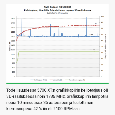
Todellisuudessa 5700 XT:n grafiikkapiirin kellotaajuus oli
3D-rasituksessa noin 1786 MHz. Grafiikkapiirin lämpötila
nousi 10 minuutissa 85 asteeseen ja tuulettimen
kierrosnopeus 42 %:iin eli 2100 RPM:ään.