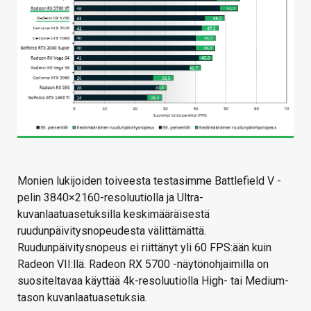
Monien lukijoiden toiveesta testasimme Battlefield V -
pelin 3840×2160-resoluutiolla ja Ultra-
kuvanlaatuasetuksilla keskimääräisestä
ruudunpäivitysnopeudesta välittämättä.
Ruudunpäivitysnopeus ei riittänyt yli 60 FPS:ään kuin
Radeon VII:llä. Radeon RX 5700 -näytönohjaimilla on
suositeltavaa käyttää 4k-resoluutiolla High- tai Medium-
tason kuvanlaatuasetuksia.