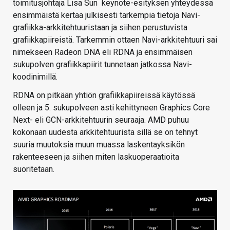
toimitusjohtaja Lisa Sun keynote-esityksen yhteydessä
ensimmäistä kertaa julkisesti tarkempia tietoja Navi-
grafiikka-arkkitehtuuristaan ja siihen perustuvista
grafiikkapiireistä. Tarkemmin ottaen Navi-arkkitehtuuri sai
nimekseen Radeon DNA eli RDNA ja ensimmäisen
sukupolven grafiikkapiirit tunnetaan jatkossa Navi-
koodinimillä.
RDNA on pitkään yhtiön grafiikkapiireissä käytössä
olleen ja 5. sukupolveen asti kehittyneen Graphics Core
Next- eli GCN-arkkitehtuurin seuraaja. AMD puhuu
kokonaan uudesta arkkitehtuurista sillä se on tehnyt
suuria muutoksia muun muassa laskentayksikön
rakenteeseen ja siihen miten laskuoperaatioita
suoritetaan.