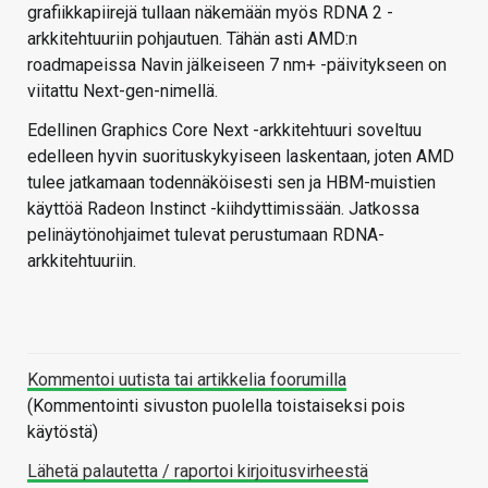
grafiikkapiirejä tullaan näkemään myös RDNA 2 -
arkkitehtuuriin pohjautuen. Tähän asti AMD:n
roadmapeissa Navin jälkeiseen 7 nm+ -päivitykseen on
viitattu Next-gen-nimellä.
Edellinen Graphics Core Next -arkkitehtuuri soveltuu
edelleen hyvin suorituskykyiseen laskentaan, joten AMD
tulee jatkamaan todennäköisesti sen ja HBM-muistien
käyttöä Radeon Instinct -kiihdyttimissään. Jatkossa
pelinäytönohjaimet tulevat perustumaan RDNA-
arkkitehtuuriin.
Kommentoi uutista tai artikkelia foorumilla
(Kommentointi sivuston puolella toistaiseksi pois
käytöstä)
Lähetä palautetta / raportoi kirjoitusvirheestä