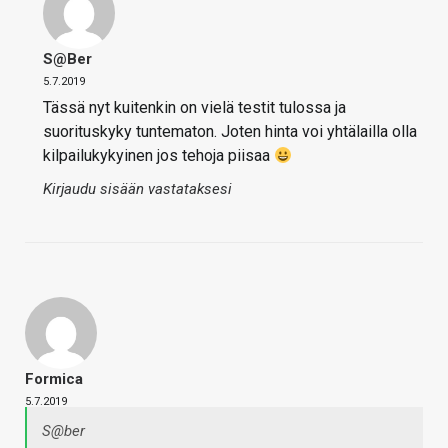
S@ber
5.7.2019
Tässä nyt kuitenkin on vielä testit tulossa ja
suorituskyky tuntematon. Joten hinta voi yhtälailla olla
kilpailukykyinen jos tehoja piisaa
Kirjaudu sisään vastataksesi
Formica
5.7.2019
S@ber