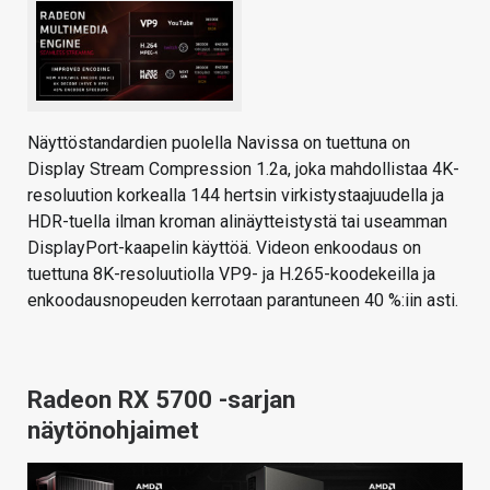
Näyttöstandardien puolella Navissa on tuettuna on
Display Stream Compression 1.2a, joka mahdollistaa 4K-
resoluution korkealla 144 hertsin virkistystaajuudella ja
HDR-tuella ilman kroman alinäytteistystä tai useamman
DisplayPort-kaapelin käyttöä. Videon enkoodaus on
tuettuna 8K-resoluutiolla VP9- ja H.265-koodekeilla ja
enkoodausnopeuden kerrotaan parantuneen 40 %:iin asti.
Radeon RX 5700 -sarjan
näytönohjaimet