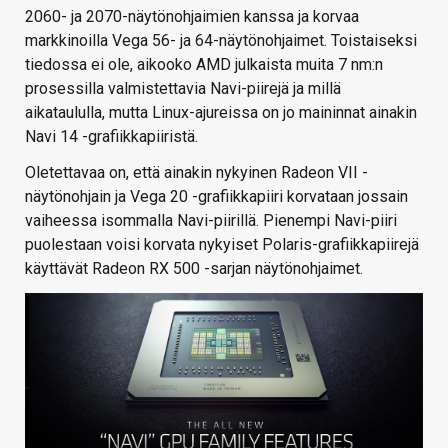
2060- ja 2070-näytönohjaimien kanssa ja korvaa
markkinoilla Vega 56- ja 64-näytönohjaimet. Toistaiseksi
tiedossa ei ole, aikooko AMD julkaista muita 7 nm:n
prosessilla valmistettavia Navi-piirejä ja millä
aikataululla, mutta Linux-ajureissa on jo maininnat ainakin
Navi 14 -grafiikkapiiristä.
Oletettavaa on, että ainakin nykyinen Radeon VII -
näytönohjain ja Vega 20 -grafiikkapiiri korvataan jossain
vaiheessa isommalla Navi-piirillä. Pienempi Navi-piiri
puolestaan voisi korvata nykyiset Polaris-grafiikkapiirejä
käyttävät Radeon RX 500 -sarjan näytönohjaimet.