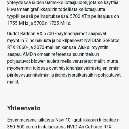
yhteydessä uuden Game-kellotaajuuden, jota se käyttää
kuvaamaan grafiikkapiirin todellista kellotaajuutta
tyypillisessä pelirasituksessa. 5700 XT:n pelitaajuus on
1755 MHz ja 5700:n 1725 MHz.
Uudet Radeon RX 5700 -näytönohjaimet saapuvat
myyntiin 7. heinäkuuta ja ne kilpailevat NVIDIAn GeForce
RTX 2060- ja 2070-mallien kanssa. Aluksi myyntiin
saapuu AMD:n omaan referenssisuunnitteluun
pohjautuvat blower-tuulettimella varustetut mallit, mutta
myöhemmin tulossa ovat näytönohjainvalmistajien omiin
piirilevysuunnitelmiin ja jäähdytysratkaisuihin pohjautuvat
mallit.
Yhteenveto
Ensimmäisenä julkaistu Navi 10 -grafiikkapiiri kilpailee n.
350-500 euron hintaluokassa NVIDIAn GeForce RTX