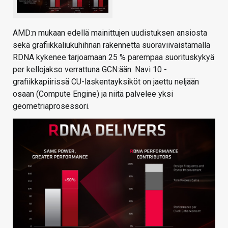
AMD:n mukaan edellä mainittujen uudistuksen ansiosta
sekä grafiikkaliukuhihnan rakennetta suoraviivaistamalla
RDNA kykenee tarjoamaan 25 % parempaa suorituskykyä
per kellojakso verrattuna GCN:ään. Navi 10 -
grafiikkapiirissä CU-laskentayksiköt on jaettu neljään
osaan (Compute Engine) ja niitä palvelee yksi
geometriaprosessori.