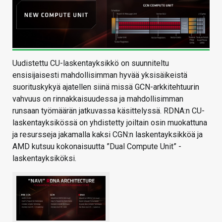
Uudistettu CU-laskentayksikkö on suunniteltu
ensisijaisesti mahdollisimman hyvää yksisäikeistä
suorituskykyä ajatellen siinä missä GCN-arkkitehtuurin
vahvuus on rinnakkaisuudessa ja mahdollisimman
runsaan työmäärän jatkuvassa käsittelyssä. RDNA:n CU-
laskentayksikössä on yhdistetty joiltain osin muokattuna
ja resursseja jakamalla kaksi CGN:n laskentayksikköä ja
AMD kutsuu kokonaisuutta ”Dual Compute Unit” -
laskentayksiköksi.