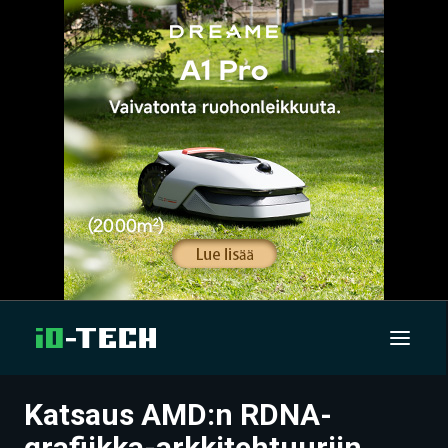
Katsaus AMD:n RDNA-
UUTISET
grafiikka-arkkitehtuuriin