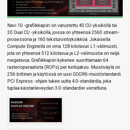
Navi 10 -grafiikkapiiri on varustettu 40 CU-yksiköllä tai
20 Dual CU -yksiköllä, joissa on yhteensä 2560 stream-
prosessoria ja 160 teksturointiyksikköä. Jokaisella
Compute Enginellä on oma 128 kilotavun L1-välimuisti,
jota on yhteensä 512 kilotavua ja L2-välimuistia on neljä
megatavua. Grafiikkapiiri kykenee suorittamaan 64
rasterioperaatiota (ROPs) per kellojakso. Muistiväylä on
256-bittinen ja käytössä on uusi GDDR6-muististandardi.
PCI Express -ohjain tukee uutta 4.0-standardia, joka
tuplaa kaistanleveyden 3.0-standardiin verrattuna.