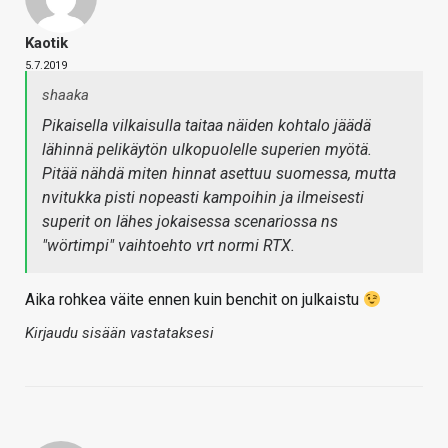
Kaotik
5.7.2019
shaaka
Pikaisella vilkaisulla taitaa näiden kohtalo jäädä
lähinnä pelikäytön ulkopuolelle superien myötä.
Pitää nähdä miten hinnat asettuu suomessa, mutta
nvitukka pisti nopeasti kampoihin ja ilmeisesti
superit on lähes jokaisessa scenariossa ns
"wörtimpi" vaihtoehto vrt normi RTX.
Aika rohkea väite ennen kuin benchit on julkaistu
Kirjaudu sisään vastataksesi