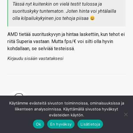
Tässä nyt kuitenkin on vielä testit tulossa ja
suorituskyky tuntematon. Joten hinta voi yhtälailla
olla kilpailukykyinen jos tehoja piisaa
AMD tietää suorituskyvyn ja hintaa laskettiin, kun tehot ei
riitä Superia vastaan. Mutta fps/€ voi silti olla hyvin
kohdallaan, se selviää testeissä.
Kirjaudu sisään vastataksesi
Käytämme evästeitä sivuston toiminnoissa, ominaisuuksissa ja
liikenteen analysoinnissa. Käyttämällä sivustoa hyväksyt
Sampsa
evästeiden käytön.
6.7.2019
Ok
En hyväksy
Lisätietoja
Formica