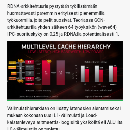
RDNA-arkkitehtuuria pystytään työllistämään
huomattavasti paremmin erityisesti pienemmillä
työkuormilla, joita pelit suosivat. Teoriassa GCN-
arkkitehtuurilla yhden säikeen 64 työyksikön (wave64)
IPC-suorituskyky on 0,25 ja RDNA:lla potentiaalisesti 1.
Välimuistihierarkiaan on lisätty latenssien alentamiseksi
mukaan kokonaan uusi L1-välimuisti ja Load-
kaistanleveys aritmeettis-loogisiltä yksiköiltä eli ALU:ilta
L0-välimuistiin on tuplattu.