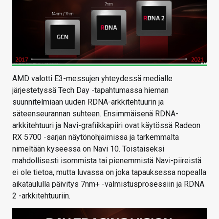
AMD valotti E3-messujen yhteydessä medialle
järjestetyssä Tech Day -tapahtumassa hieman
suunnitelmiaan uuden RDNA-arkkitehtuurin ja
säteenseurannan suhteen. Ensimmäisenä RDNA-
arkkitehtuuri ja Navi-grafiikkapiiri ovat käytössä Radeon
RX 5700 -sarjan näytönohjaimissa ja tarkemmalta
nimeltään kyseessä on Navi 10. Toistaiseksi
mahdollisesti isommista tai pienemmistä Navi-piireistä
ei ole tietoa, mutta luvassa on joka tapauksessa nopealla
aikataululla päivitys 7nm+ -valmistusprosessiin ja RDNA
2 -arkkitehtuuriin.