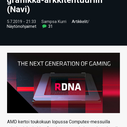
ARTIKKELIT
(Navi)
VIDEOT
5.7.2019 - 21:33
Sampsa Kurri
Artikkelit
/
Näytönohjaimet
31
TECHBBS
TIETOA
HINTA.FI
KAUPPA
VAIHDA TEEMA
HAKU
AMD kertoi toukokuun lopussa Computex-messuilla