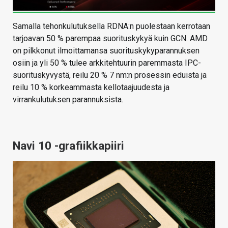
Samalla tehonkulutuksella RDNA:n puolestaan kerrotaan
tarjoavan 50 % parempaa suorituskykyä kuin GCN. AMD
on pilkkonut ilmoittamansa suorituskykyparannuksen
osiin ja yli 50 % tulee arkkitehtuurin paremmasta IPC-
suorituskyvystä, reilu 20 % 7 nm:n prosessin eduista ja
reilu 10 % korkeammasta kellotaajuudesta ja
virrankulutuksen parannuksista.
Navi 10 -grafiikkapiiri