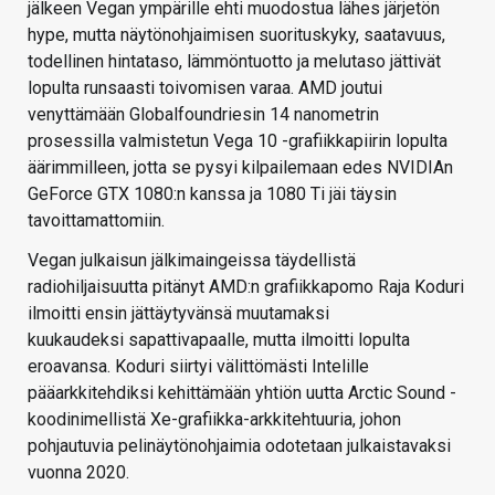
jälkeen Vegan ympärille ehti muodostua lähes järjetön
hype, mutta näytönohjaimisen suorituskyky, saatavuus,
todellinen hintataso, lämmöntuotto ja melutaso jättivät
lopulta runsaasti toivomisen varaa. AMD joutui
venyttämään Globalfoundriesin 14 nanometrin
prosessilla valmistetun Vega 10 -grafiikkapiirin lopulta
äärimmilleen, jotta se pysyi kilpailemaan edes NVIDIAn
GeForce GTX 1080:n kanssa ja 1080 Ti jäi täysin
tavoittamattomiin.
Vegan julkaisun jälkimaingeissa täydellistä
radiohiljaisuutta pitänyt AMD:n grafiikkapomo Raja Koduri
ilmoitti ensin jättäytyvänsä muutamaksi
kuukaudeksi sapattivapaalle, mutta ilmoitti lopulta
eroavansa. Koduri siirtyi välittömästi Intelille
pääarkkitehdiksi kehittämään yhtiön uutta Arctic Sound -
koodinimellistä Xe-grafiikka-arkkitehtuuria, johon
pohjautuvia pelinäytönohjaimia odotetaan julkaistavaksi
vuonna 2020.