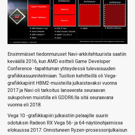
Ensimmäiset tiedonmuruset Navi-arkkitehtuurista saatiin
keväällä 2016, kun AMD esitteli Game Developer
Conference -tapahtuman yhteydessä tulevaisuuden
grafiikkasuunnitelmiaan. Tuolloin kehitteillä oli Vega-
grafiikkapiirit HBM2-muisteilla julkaistavaksi vuonna
2017 ja Navi oli tarkoitus lanseerata seuraavan
sukupolven muistilla eli GDDR6:lla sitä seuraavana
vuonna eli 2018.
Vega 10 -grafiikkapiiri julkaistiin pelaajille suurin
odotuksin Radeon RX Vega 56- ja 64-näytönohjaimissa
elokuussa 2017. Onnistuneen Ryzen-prosessorijulkaisun