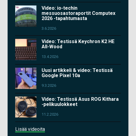
Video: io-techin
messuosastoraportit Computex
2026 -tapahtumasta
3.6.2026
Video: Testissä Keychron K2 HE
All-Wood
13.4.2026
Uusi artikkeli & video: Testissä
Google Pixel 10a
9.3.2026
Video: Testissä Asus ROG Kithara
-pelikuulokkeet
11.2.2026
Lisää videoita