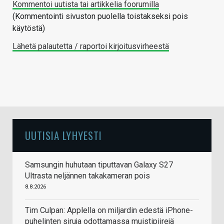
Kommentoi uutista tai artikkelia foorumilla
(Kommentointi sivuston puolella toistakseksi pois
käytöstä)
Lähetä palautetta / raportoi kirjoitusvirheestä
UUTISIA LYHYESTI
Samsungin huhutaan tiputtavan Galaxy S27
Ultrasta neljännen takakameran pois
8.8.2026
Tim Culpan: Applella on miljardin edestä iPhone-
puhelinten siruja odottamassa muistipiirejä