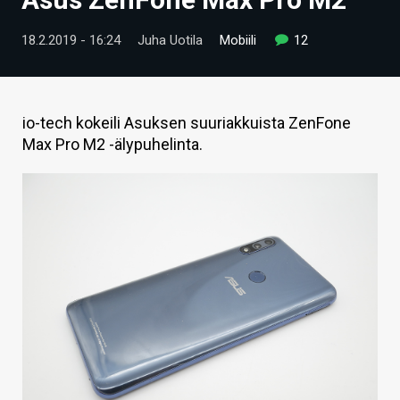
ARTIKKELIT
18.2.2019 - 16:24
Juha Uotila
Mobiili
12
VIDEOT
TECHBBS
io-tech kokeili Asuksen suuriakkuista ZenFone
TIETOA
Max Pro M2 -älypuhelinta.
HINTA.FI
KAUPPA
VAIHDA TEEMA
HAKU