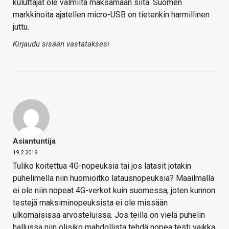
kuluttajat ole valmiita maksamaan siitä. Suomen
markkinoita ajatellen micro-USB on tietenkin harmillinen
juttu.
Kirjaudu sisään vastataksesi
Asiantuntija
19.2.2019
Tuliko koitettua 4G-nopeuksia tai jos latasit jotakin
puhelimella niin huomioitko latausnopeuksia? Maailmalla
ei ole niin nopeat 4G-verkot kuin suomessa, joten kunnon
testejä maksiminopeuksista ei ole missään
ulkomaisissa arvosteluissa. Jos teillä on vielä puhelin
hallussa niin olisiko mahdollista tehdä nopea testi vaikka