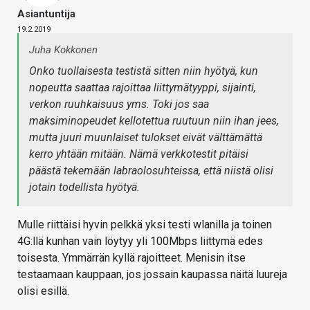
Asiantuntija
19.2.2019
Juha Kokkonen
Onko tuollaisesta testistä sitten niin hyötyä, kun
nopeutta saattaa rajoittaa liittymätyyppi, sijainti,
verkon ruuhkaisuus yms. Toki jos saa
maksiminopeudet kellotettua ruutuun niin ihan jees,
mutta juuri muunlaiset tulokset eivät välttämättä
kerro yhtään mitään. Nämä verkkotestit pitäisi
päästä tekemään labraolosuhteissa, että niistä olisi
jotain todellista hyötyä.
Mulle riittäisi hyvin pelkkä yksi testi wlanilla ja toinen
4G:llä kunhan vain löytyy yli 100Mbps liittymä edes
toisesta. Ymmärrän kyllä rajoitteet. Menisin itse
testaamaan kauppaan, jos jossain kaupassa näitä luureja
olisi esillä.