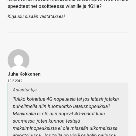
speedtest.net osoitteessa wlanille ja 4G:lle?
Kirjaudu sisään vastataksesi
Juha Kokkonen
19.2.2019
Asiantuntija
Tuliko koitettua 4G-nopeuksia tai jos latasit jotakin
puhelimella niin huomioitko latausnopeuksia?
Maailmalla ei ole niin nopeat 4G-verkot kuin
suomessa, joten kunnon testejä
maksiminopeuksista ei ole missään ulkomaisissa
arvosteluissa. Jos teillä on vielä puhelin hallussa