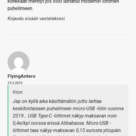
konkkaan mennyt jos olisi laittanut modernin liittimen
puhelimeen.
Kirjaudu sisään vastataksesi
FlyingAntero
19.2.2019
Kepe
Jep on kyllä aika käsittämätön juttu laittaa
keskihintaiseen puhelimeen micro-USB -liitin vuonna
2019… USB Type-C -liittimet näkyy maksavan noin
0,4e/kpl isoissa erissä Alibabassa. Micro-USB -
liittimet taas näkyy maksavan 0,15 eurosta ylöspäin.