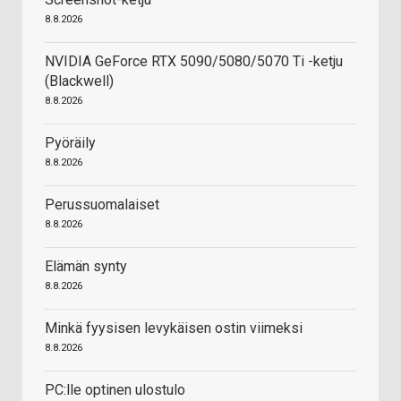
8.8.2026
NVIDIA GeForce RTX 5090/5080/5070 Ti -ketju
(Blackwell)
8.8.2026
Pyöräily
8.8.2026
Perussuomalaiset
8.8.2026
Elämän synty
8.8.2026
Minkä fyysisen levykäisen ostin viimeksi
8.8.2026
PC:lle optinen ulostulo