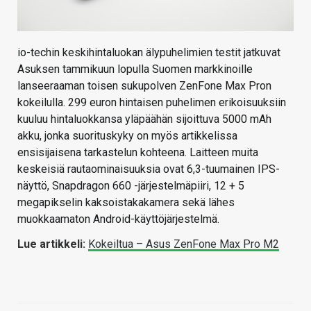
io-techin keskihintaluokan älypuhelimien testit jatkuvat
Asuksen tammikuun lopulla Suomen markkinoille
lanseeraaman toisen sukupolven ZenFone Max Pron
kokeilulla. 299 euron hintaisen puhelimen erikoisuuksiin
kuuluu hintaluokkansa yläpäähän sijoittuva 5000 mAh
akku, jonka suorituskyky on myös artikkelissa
ensisijaisena tarkastelun kohteena. Laitteen muita
keskeisiä rautaominaisuuksia ovat 6,3-tuumainen IPS-
näyttö, Snapdragon 660 -järjestelmäpiiri, 12 + 5
megapikselin kaksoistakakamera sekä lähes
muokkaamaton Android-käyttöjärjestelmä.
Lue artikkeli:
Kokeiltua – Asus ZenFone Max Pro M2