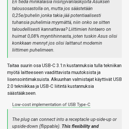
En tiedä minkälaisia riisinjyvänlaskijoita Asuksen
talousosastolla on, mutta jos säästetään
0,25e/puhelin jonka takia jää potentiaalisesti
tuhansia puhelimia myymättä, niin onko se sitten
taloudellisesti kannattavaa? Liittimien hintaero on
huimat 0,08% myyntihinnasta, joten tuskin Asus olisi
konkkaan mennyt jos olisi laittanut modernin
liittimen puhelimeen.
Taitaa suurin osa USB-C 3.1:n kustannuksia tulla tekniikan
myötä laitteeseen vaadittavista muutoksista ja
lisensointimaksuista. Alkuunhan valmistajat käyttivät USB
2.0 tekniikkaa ja USB-C liitintä kustannuksia
säästääkseen.
Low-cost implementation of USB Type-C
The plug can connect into a receptacle up-side-up or
upside-down (flippable).
This flexibility and