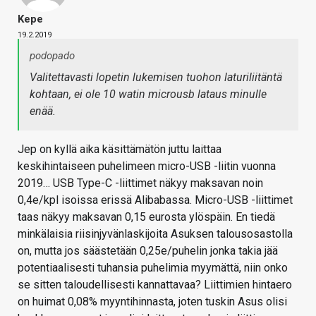
Kepe
19.2.2019
podopado
Valitettavasti lopetin lukemisen tuohon laturiliitäntä
kohtaan, ei ole 10 watin microusb lataus minulle
enää.
Jep on kyllä aika käsittämätön juttu laittaa
keskihintaiseen puhelimeen micro-USB -liitin vuonna
2019… USB Type-C -liittimet näkyy maksavan noin
0,4e/kpl isoissa erissä Alibabassa. Micro-USB -liittimet
taas näkyy maksavan 0,15 eurosta ylöspäin. En tiedä
minkälaisia riisinjyvänlaskijoita Asuksen talousosastolla
on, mutta jos säästetään 0,25e/puhelin jonka takia jää
potentiaalisesti tuhansia puhelimia myymättä, niin onko
se sitten taloudellisesti kannattavaa? Liittimien hintaero
on huimat 0,08% myyntihinnasta, joten tuskin Asus olisi