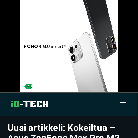
Uusi artikkeli: Kokeiltua –
UUTISET
Asus ZenFone Max Pro M2