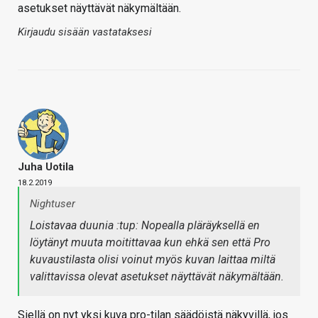
asetukset näyttävät näkymältään.
Kirjaudu sisään vastataksesi
Juha Uotila
18.2.2019
Nightuser
Loistavaa duunia :tup: Nopealla pläräyksellä en
löytänyt muuta moitittavaa kun ehkä sen että Pro
kuvaustilasta olisi voinut myös kuvan laittaa miltä
valittavissa olevat asetukset näyttävät näkymältään.
Siellä on nyt yksi kuva pro-tilan säädöistä näkyvillä, jos