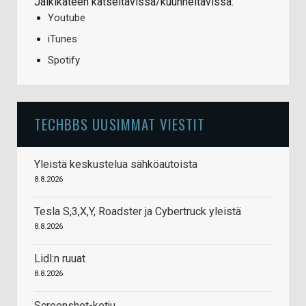
Jälkikäteen katseltavissa/kuunneltavissa:
Youtube
iTunes
Spotify
TECHBBS UUSIMMAT VIESTIT
Yleistä keskustelua sähköautoista
8.8.2026
Tesla S,3,X,Y, Roadster ja Cybertruck yleistä
8.8.2026
Lidl:n ruuat
8.8.2026
Screenshot-ketju