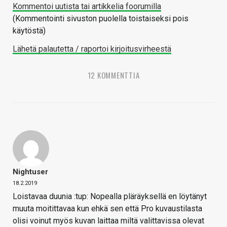
Kommentoi uutista tai artikkelia foorumilla
(Kommentointi sivuston puolella toistaiseksi pois
käytöstä)
Lähetä palautetta / raportoi kirjoitusvirheestä
12 KOMMENTTIA
Nightuser
18.2.2019
Loistavaa duunia :tup: Nopealla pläräyksellä en löytänyt
muuta moitittavaa kun ehkä sen että Pro kuvaustilasta
olisi voinut myös kuvan laittaa miltä valittavissa olevat