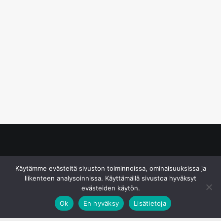
© S&J Media Oy
Käytämme evästeitä sivuston toiminnoissa, ominaisuuksissa ja
liikenteen analysoinnissa. Käyttämällä sivustoa hyväksyt
evästeiden käytön.
Ok
En hyväksy
Lisätietoja