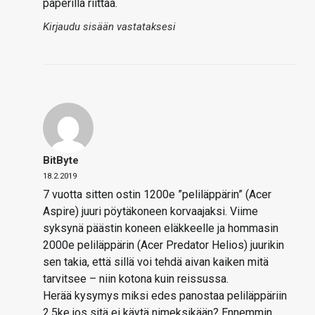
paperilla riittää.
Kirjaudu sisään vastataksesi
BitByte
18.2.2019
7 vuotta sitten ostin 1200e ”peliläppärin” (Acer
Aspire) juuri pöytäkoneen korvaajaksi. Viime
syksynä päästin koneen eläkkeelle ja hommasin
2000e peliläppärin (Acer Predator Helios) juurikin
sen takia, että sillä voi tehdä aivan kaiken mitä
tarvitsee – niin kotona kuin reissussa.
Herää kysymys miksi edes panostaa peliläppäriin
2,5ke jos sitä ei käytä nimeksikään? Ennemmin