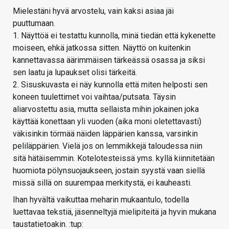
Mielestäni hyvä arvostelu, vain kaksi asiaa jäi
puuttumaan.
1. Näyttöä ei testattu kunnolla, minä tiedän että kykenette
moiseen, ehkä jatkossa sitten. Näyttö on kuitenkin
kannettavassa äärimmäisen tärkeässä osassa ja siksi
sen laatu ja lupaukset olisi tärkeitä.
2. Sisuskuvasta ei näy kunnolla että miten helposti sen
koneen tuulettimet voi vaihtaa/putsata. Täysin
aliarvostettu asia, mutta sellaista mihin jokainen joka
käyttää konettaan yli vuoden (aika moni oletettavasti)
väkisinkin törmää näiden läppärien kanssa, varsinkin
peliläppärien. Vielä jos on lemmikkejä taloudessa niin
sitä hätäisemmin. Kotelotesteissä yms. kyllä kiinnitetään
huomiota pölynsuojaukseen, jostain syystä vaan siellä
missä sillä on suurempaa merkitystä, ei kauheasti.
Ihan hyvältä vaikuttaa meharin mukaantulo, todella
luettavaa tekstiä, jäsenneltyjä mielipiteitä ja hyvin mukana
taustatietoakin. :tup: