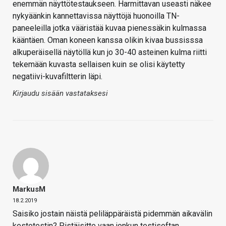
enemmän näyttötestaukseen. Harmittavan useasti näkee
nykyäänkin kannettavissa näyttöjä huonoilla TN-
paneeleilla jotka vääristää kuvaa pienessäkin kulmassa
kääntäen. Oman koneen kanssa olikin kivaa bussisssa
alkuperäisellä näytöllä kun jo 30-40 asteinen kulma riitti
tekemään kuvasta sellaisen kuin se olisi käytetty
negatiivi-kuvafiltterin läpi.
Kirjaudu sisään vastataksesi
MarkusM
18.2.2019
Saisiko jostain näistä peliläppäräistä pidemmän aikavälin
kestotestin? Pistäisitte vaan jonkun testisoftan