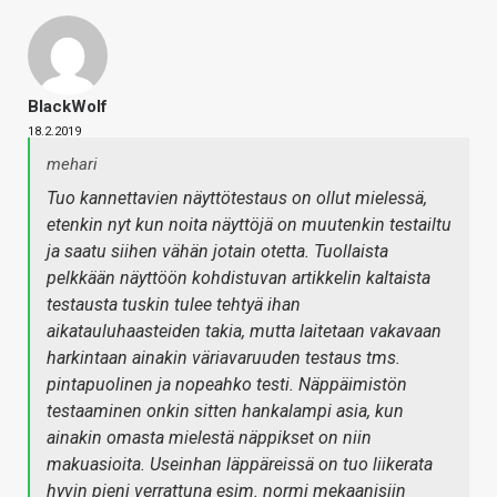
BlackWolf
18.2.2019
mehari
Tuo kannettavien näyttötestaus on ollut mielessä,
etenkin nyt kun noita näyttöjä on muutenkin testailtu
ja saatu siihen vähän jotain otetta. Tuollaista
pelkkään näyttöön kohdistuvan artikkelin kaltaista
testausta tuskin tulee tehtyä ihan
aikatauluhaasteiden takia, mutta laitetaan vakavaan
harkintaan ainakin väriavaruuden testaus tms.
pintapuolinen ja nopeahko testi. Näppäimistön
testaaminen onkin sitten hankalampi asia, kun
ainakin omasta mielestä näppikset on niin
makuasioita. Useinhan läppäreissä on tuo liikerata
hyvin pieni verrattuna esim. normi mekaanisiin