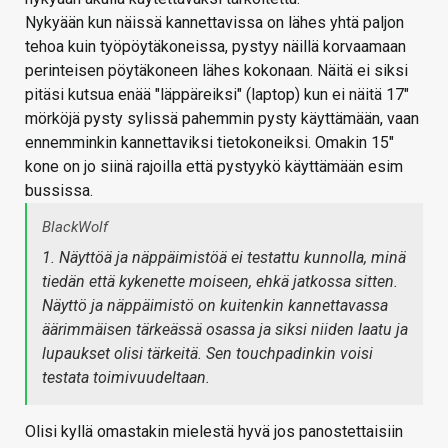
Nykyään kun näissä kannettavissa on lähes yhtä paljon
tehoa kuin työpöytäkoneissa, pystyy näillä korvaamaan
perinteisen pöytäkoneen lähes kokonaan. Näitä ei siksi
pitäsi kutsua enää "läppäreiksi" (laptop) kun ei näitä 17"
mörköjä pysty sylissä pahemmin pysty käyttämään, vaan
ennemminkin kannettaviksi tietokoneiksi. Omakin 15"
kone on jo siinä rajoilla että pystyykö käyttämään esim
bussissa.
BlackWolf
1. Näyttöä ja näppäimistöä ei testattu kunnolla, minä
tiedän että kykenette moiseen, ehkä jatkossa sitten.
Näyttö ja näppäimistö on kuitenkin kannettavassa
äärimmäisen tärkeässä osassa ja siksi niiden laatu ja
lupaukset olisi tärkeitä. Sen touchpadinkin voisi
testata toimivuudeltaan.
Olisi kyllä omastakin mielestä hyvä jos panostettaisiin