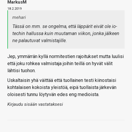
MarkusM
18.2.2019
mehari
Tässä on mm. se ongelma, että läppärit eivät ole io-
techin hallussa kuin muutaman viikon, jonka jälkeen
ne palautuvat valmistajille.
Jep, ymmärrän kyllä normitestien rajoitukset mutta luulisi
että joku rohkea valmistaja joihin teillä on hyvät välit
lähtisi tuohon.
Uskaltaisin yhä väittää että tuollainen testi kiinostaisi
kohtalaisen kokoista yleistöä, eipä tuollaista järkevän
oloisesti tunnu löytyvän edes eng medioista.
Kirjaudu sisään vastataksesi