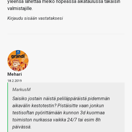
yleensä lähettää melko nopeassa aikataulussa takaisin
valmistajille.
Kirjaudu sisään vastataksesi
Mehari
18.2.2019
MarkusM
Saisiko jostain näistä peliläppäräistä pidemmän
aikavälin kestotestin? Pistäisitte vaan jonkun
testisoftan pyörittämään kunnon 3d kuormaa
toimiston nurkassa vaikka 24/7 tai esim 8h
päivässä.