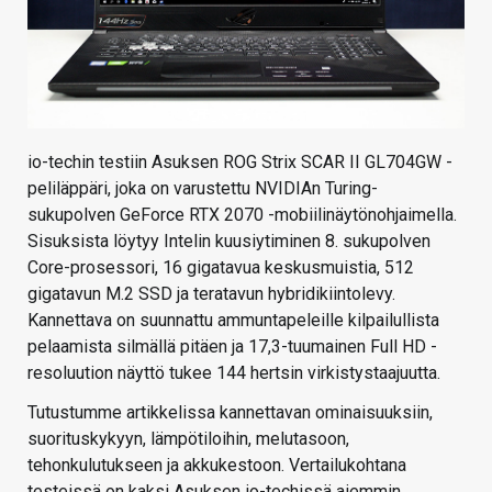
io-techin testiin Asuksen ROG Strix SCAR II GL704GW -
peliläppäri, joka on varustettu NVIDIAn Turing-
sukupolven GeForce RTX 2070 -mobiilinäytönohjaimella.
Sisuksista löytyy Intelin kuusiytiminen 8. sukupolven
Core-prosessori, 16 gigatavua keskusmuistia, 512
gigatavun M.2 SSD ja teratavun hybridikiintolevy.
Kannettava on suunnattu ammuntapeleille kilpailullista
pelaamista silmällä pitäen ja 17,3-tuumainen Full HD -
resoluution näyttö tukee 144 hertsin virkistystaajuutta.
Tutustumme artikkelissa kannettavan ominaisuuksiin,
suorituskykyyn, lämpötiloihin, melutasoon,
tehonkulutukseen ja akkukestoon. Vertailukohtana
testeissä on kaksi Asuksen io-techissä aiemmin