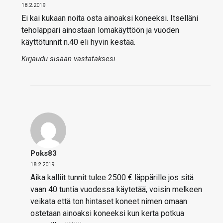
18.2.2019
Ei kai kukaan noita osta ainoaksi koneeksi. Itselläni
teholäppäri ainostaan lomakäyttöön ja vuoden
käyttötunnit n.40 eli hyvin kestää.
Kirjaudu sisään vastataksesi
Poks83
18.2.2019
Aika kalliit tunnit tulee 2500 € läppärille jos sitä
vaan 40 tuntia vuodessa käytetää, voisin melkeen
veikata että ton hintaset koneet nimen omaan
ostetaan ainoaksi koneeksi kun kerta potkua