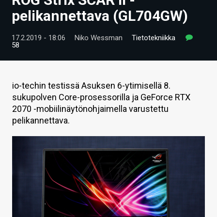
ARTIKKELIT
pelikannettava (GL704GW)
VIDEOT
17.2.2019 - 18:06
Niko Wessman
Tietotekniikka
58
TECHBBS
TIETOA
io-techin testissä Asuksen 6-ytimisellä 8.
HINTA.FI
sukupolven Core-prosessorilla ja GeForce RTX
2070 -mobiilinäytönohjaimella varustettu
KAUPPA
pelikannettava.
VAIHDA TEEMA
HAKU