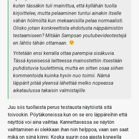
kuten tässäkin tuli mainittua, että kyllähän tuolla
kirjoittelee, mutta pelaaminen tuntui ainakin itselle
vähän hölmöltä kun mekaanisilla pelaa normaalisti.
Olisko jotain konkreettista ehdotusta näppäimistön
testaamiseen? Mitään Sampsan youtubevideotestejä
en lähtis tähän ottamaan.
Yritetään ensi kerralla ottaa parempia sisäkuvia.
Tässä kyseisessä laitteessa mainostettiin itsestään
puhdistuvia tuulettimia, mutta en sitten osaa siihen
kommentoida kuinka hyvin nuo toimii. Nämä
läppärit pitää yleensä lähettää melko nopeassa
aikataulussa takaisin valmistajille.
Juu siis tuollaista perus testausta näytöistä sitä
toivookin. Pöytäkoneissa kun on se ero läppäreihin että
näyttöä voi aina vaihtaa. Kannettavassa se näytön
vaihtaminen ei olekkaan ihan niin helppoa, vaan sen saat
mikä on siinä kiinni. Koska suurin osa ajasta koneella