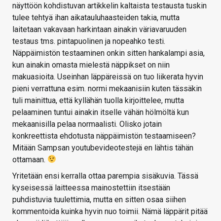
näyttöön kohdistuvan artikkelin kaltaista testausta tuskin
tulee tehtyä ihan aikatauluhaasteiden takia, mutta
laitetaan vakavaan harkintaan ainakin väriavaruuden
testaus tms. pintapuolinen ja nopeahko testi.
Näppäimistön testaaminen onkin sitten hankalampi asia,
kun ainakin omasta mielestä näppikset on niin
makuasioita. Useinhan läppäreissä on tuo liikerata hyvin
pieni verrattuna esim. normi mekaanisiin kuten tässäkin
tuli mainittua, että kyllähän tuolla kirjoittelee, mutta
pelaaminen tuntui ainakin itselle vähän hölmöltä kun
mekaanisilla pelaa normaalisti. Olisko jotain
konkreettista ehdotusta näppäimistön testaamiseen?
Mitään Sampsan youtubevideotestejä en lähtis tähän
ottamaan.
Yritetään ensi kerralla ottaa parempia sisäkuvia. Tässä
kyseisessä laitteessa mainostettiin itsestään
puhdistuvia tuulettimia, mutta en sitten osaa siihen
kommentoida kuinka hyvin nuo toimii. Nämä läppärit pitää