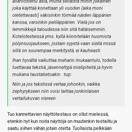
aliarvostettu asia, mutta sellaista mihin jokainen
joka käyttää konettaan yli vuoden (aika moni
oletettavasti) väkisinkin törmää näiden läppärien
kanssa, varsinkin peliläppärien. Vielä jos on
lemmikkejä taloudessa niin sitä hätäisemmin.
Kotelotesteissä yms. kyllä kiinnitetään huomiota
pölynsuojaukseen, jostain syystä vaan siellä missä
sillä on suurempaa merkitystä, ei kauheasti.
Ihan hyvältä vaikuttaa meharin mukaantulo, todella
luettavaa tekstiä, jäsenneltyjä mielipiteitä ja hyvin
mukana taustatietoakin. :tup:
Niin ja jos tekstissä vertaa johonkin, vaikka
zephyrykseen niin voisi laittaa jonkinlaisen
vertailukuvan viereen.
Tuo kannettavien näyttötestaus on ollut mielessä,
etenkin nyt kun noita näyttöjä on muutenkin testailtu ja
saatu siihen vähän jotain otetta. Tuollaista pelkkään