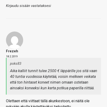
Kirjaudu sisään vastataksesi
Frezeh
18.2.2019
poks83
Aika kalliit tunnit tulee 2500 € läppärille jos sitä vaan
40 tuntia vuodessa käytetää, voisin melkeen veikata
että ton hintaset koneet nimen omaan ostetaan
ainoaksi koneeksi kun kerta potkua paperilla riittää.
Olettaen että viittaat tällä akunkestoon, ei näitä ole
nykyään akulla käytettäväksi tarkoitettu.