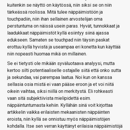
kuitenkin se näyttö on käytössä, niin siksi se on niin
tärkeässä roolissa. Mitä tulee näppäimistöön ja
touchpadiin, niin ihan sellainen arvostelijan oma
perstuntuma on näissä usein paras. Hyvät, tunnokkaat ja
laadukkaat näppäimistöt kyllä esiintyy siinä ajassa
edukseen. Samaten se touchpad niin täysin paskat
erottuu kyllä hyvistä ja useampaa eri konetta kun käyttää
niin nopeasti huomaa mikä on millainen.
Se ei tietysti ole mikään syväluotaava analyysi, mutta
kertoo silti potentiaaliselle ostajalle siitä että onko sutta
ja sekundaa, vai parempaa laatua. Noi kun on kanssa
sellasia osia mistä ei vaan pääse eroon ja et voi niitä
oikein vaihtaa, siksi niillä on merkitystä. Eli rohkeasti
vaan sitä subjektiivista mielipidettä esim.
näppäintuntumasta kehiin. Kyllähän sinä voit kirjottaa
artikkelin vaikka erilaisten mekaanisten näppäinten
eroista, niin kyllä se onnistuu myös näppäimistöjen
kohdalla. Itse sen verran käyttänyt erilaisia näppäimistöjä