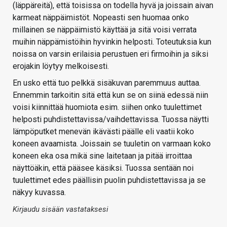
(läppäreitä), että toisissa on todella hyvä ja joissain aivan
karmeat näppäimistöt. Nopeasti sen huomaa onko
millainen se näppäimistö käyttää ja sitä voisi verrata
muihin näppämistöihin hyvinkin helposti. Toteutuksia kun
noissa on varsin erilaisia perustuen eri firmoihin ja siksi
erojakin löytyy melkoisesti.
En usko että tuo pelkkä sisäkuvan paremmuus auttaa.
Ennemmin tarkoitin sitä että kun se on siinä edessä niin
voisi kiinnittää huomiota esim. siihen onko tuulettimet
helposti puhdistettavissa/vaihdettavissa. Tuossa näytti
lämpöputket menevän ikävästi päälle eli vaatii koko
koneen avaamista. Joissain se tuuletin on varmaan koko
koneen eka osa mikä sine laitetaan ja pitää irroittaa
näyttöäkin, että pääsee käsiksi. Tuossa sentään noi
tuulettimet edes päällisin puolin puhdistettavissa ja se
näkyy kuvassa.
Kirjaudu sisään vastataksesi