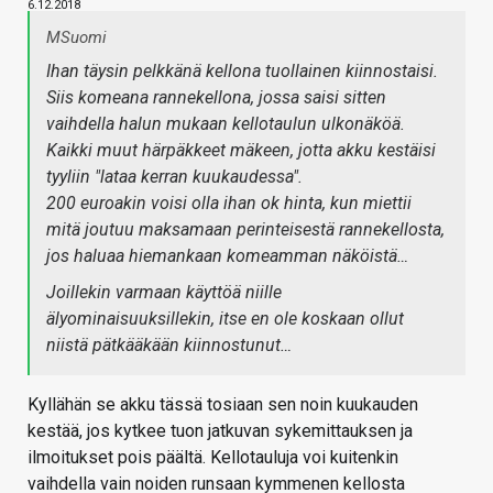
6.12.2018
MSuomi
Ihan täysin pelkkänä kellona tuollainen kiinnostaisi.
Siis komeana rannekellona, jossa saisi sitten
vaihdella halun mukaan kellotaulun ulkonäköä.
Kaikki muut härpäkkeet mäkeen, jotta akku kestäisi
tyyliin "lataa kerran kuukaudessa".
200 euroakin voisi olla ihan ok hinta, kun miettii
mitä joutuu maksamaan perinteisestä rannekellosta,
jos haluaa hiemankaan komeamman näköistä…
Joillekin varmaan käyttöä niille
älyominaisuuksillekin, itse en ole koskaan ollut
niistä pätkääkään kiinnostunut…
Kyllähän se akku tässä tosiaan sen noin kuukauden
kestää, jos kytkee tuon jatkuvan sykemittauksen ja
ilmoitukset pois päältä. Kellotauluja voi kuitenkin
vaihdella vain noiden runsaan kymmenen kellosta