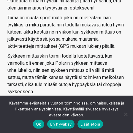
Outletista erittäin hyvään hintaan ja pitää nyt sanoa, että
olen äärimmäisen tyytyväinen ostokseeni!
Tämä on musta sport malli, joka on mielestäni ihan
tyylikäs ja mikä parasta niin todella mukava ja istuu hyvin
käteen, akku kestää noin viikon kun sykkeen mittaus on
jatkuvasti käytössä, jossa mukana muutamia
aktiviteetteja mittaukset (GPS mukaan lukien) päällä.
Sykkeen mittauskin toimii todella luotettavasti, kun
vaimolla oli ennen joku Polarin sykkeen mittaava
urheilukello, niin sen sykkeen mittaus oli välillä mitä
sattuu, mutta tämän kanssa näyttäisi toimivan melkoisen
tarkasti, eikä tule mitään outoja hyppäyksiä tai droppeja
sykkeeseen.
Kirjaudu sisään vastataksesi
Käytämme evästeitä sivuston toiminnoissa, ominaisuuksissa ja
liikenteen analysoinnissa. Käyttämällä sivustoa hyväksyt
evästeiden käytön.
Ok
En hyväksy
Lisätietoja