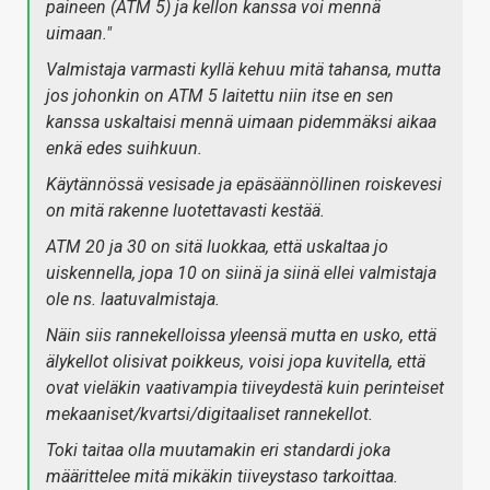
paineen (ATM 5) ja kellon kanssa voi mennä
uimaan."
Valmistaja varmasti kyllä kehuu mitä tahansa, mutta
jos johonkin on ATM 5 laitettu niin itse en sen
kanssa uskaltaisi mennä uimaan pidemmäksi aikaa
enkä edes suihkuun.
Käytännössä vesisade ja epäsäännöllinen roiskevesi
on mitä rakenne luotettavasti kestää.
ATM 20 ja 30 on sitä luokkaa, että uskaltaa jo
uiskennella, jopa 10 on siinä ja siinä ellei valmistaja
ole ns. laatuvalmistaja.
Näin siis rannekelloissa yleensä mutta en usko, että
älykellot olisivat poikkeus, voisi jopa kuvitella, että
ovat vieläkin vaativampia tiiveydestä kuin perinteiset
mekaaniset/kvartsi/digitaaliset rannekellot.
Toki taitaa olla muutamakin eri standardi joka
määrittelee mitä mikäkin tiiveystaso tarkoittaa.