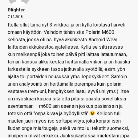
Blighter
7.12.2018
Itellä ollut tämä nyt 3 viikkoa, ja on kyllä loistava härveli
omaan käyttöön. Vaihdoin tähän siis Polarin M600
kellosta, jossa oli ns. hyvä akunkesto Android Wear
laitteiden akkukestoa ajatellessa. Kyllä se silti rassas
kun melkeenpä joka toinen päivä piti laittaa latautumaan,
tämän kanssa akku kestää heittämällä viikon ja on hauska
tarkastella sykkeen tasoa jatkuvalla syötöllä, esim. yön
ajalta toi portaiden nousussa yms. leposykkeet. Samoin
unen analysointi on heittämällä parempaa kuin polarin
vastaava (rem-uni, hengityksen laatu, syvä uni yms.). Itse
en myöskään kaipaa sitä että pitäisi päästä sovelluksia
asentamaan – m600:aan asensin joskus pasianssin ja
totesin että "onpa kivaa ja hyödyllistä"
Kelloon tuli
muuten juuri myös iso softapäivitys, joka korjasi ison
liudan ongelmia/bugeja, sekä vaihtoi ui tekstit suomeksi,
alunperin olivat enkuksi. Juoksukäytössä mielestäni jopa