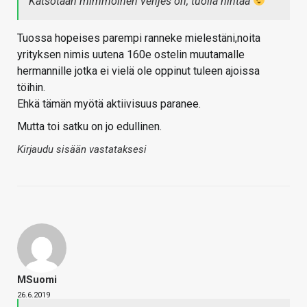
Katsotaan mimmoinen vehjes on, tuolla hintaa
Tuossa hopeises parempi ranneke mielestäni,noita
yrityksen nimis uutena 160e ostelin muutamalle
hermannille jotka ei vielä ole oppinut tuleen ajoissa
töihin.
Ehkä tämän myötä aktiivisuus paranee.
Mutta toi satku on jo edullinen.
Kirjaudu sisään vastataksesi
MSuomi
26.6.2019