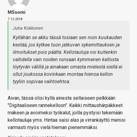
MSuomi
7.12.2018
Juha Kokkonen
Kyllähän se akku tässä tosiaan sen noin kuukauden
kestää, jos kytkee tuon jatkuvan sykemittauksen ja
ilmoitukset pois päältä. Kellotauluja voi kuitenkin
vaihdella vain noiden runsaan kymmenen kellosta
löytyvän välillä ja ainakaan omasta mielestä siellä ei
ollut joukossa kovinkaan montaa hienoa kellon
tyyliin sopivaa vaihtoehtoa.
Aivan, tässä olisi kyllä ainesta sellaiseen pelkkään
"Digitaaliseen rannekelloon". Kaikki mittaushärpäkkeet
mäkeen ja avoimeksi työkalut, joilla pystyisi tekemään
kellotauluja yms. Hintaa saisi alas ja virrankäyttö menisi
varmasti myös vielä hieman pienemmäksi.