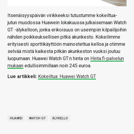
Itsenäisyyspäivän virikkeeksi tutustumme kokeiltua-
jutun muodossa Huawein lokakuussa julkaisemaan Watch
GT -älykelloon, jonka erikoisuus on useimpiin kilpailijoihin
nähden poikkeuksellisen pitkä akunkesto. Kokeilimme
erityisesti sporttikäyttöön mainostettua kelloa ja otimme
selvää mistä kaikesta pitkän akunkeston vuoksi joutuu
luopumaan. Huawei Watch GT:n hinta on
Hinta.fi-palvelun
mukaan
edullisimmillaan noin 245 euroa.
Lue artikkeli:
Kokeiltua: Huawei Watch GT
HUAWEI
WATCH GT
ÄLYKELLO