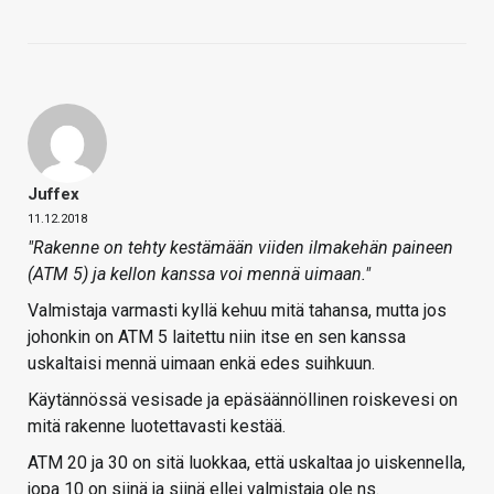
Juffex
11.12.2018
"Rakenne on tehty kestämään viiden ilmakehän paineen
(ATM 5) ja kellon kanssa voi mennä uimaan."
Valmistaja varmasti kyllä kehuu mitä tahansa, mutta jos
johonkin on ATM 5 laitettu niin itse en sen kanssa
uskaltaisi mennä uimaan enkä edes suihkuun.
Käytännössä vesisade ja epäsäännöllinen roiskevesi on
mitä rakenne luotettavasti kestää.
ATM 20 ja 30 on sitä luokkaa, että uskaltaa jo uiskennella,
jopa 10 on siinä ja siinä ellei valmistaja ole ns.