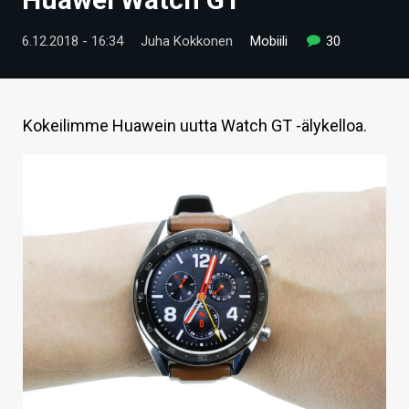
ARTIKKELIT
6.12.2018 - 16:34
Juha Kokkonen
Mobiili
30
VIDEOT
TECHBBS
Kokeilimme Huawein uutta Watch GT -älykelloa.
TIETOA
HINTA.FI
KAUPPA
VAIHDA TEEMA
HAKU