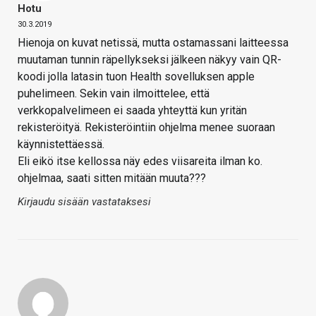
Hotu
30.3.2019
Hienoja on kuvat netissä, mutta ostamassani laitteessa
muutaman tunnin räpellykseksi jälkeen näkyy vain QR-
koodi jolla latasin tuon Health sovelluksen apple
puhelimeen. Sekin vain ilmoittelee, että
verkkopalvelimeen ei saada yhteyttä kun yritän
rekisteröityä. Rekisteröintiin ohjelma menee suoraan
käynnistettäessä.
Eli eikö itse kellossa näy edes viisareita ilman ko.
ohjelmaa, saati sitten mitään muuta???
Kirjaudu sisään vastataksesi