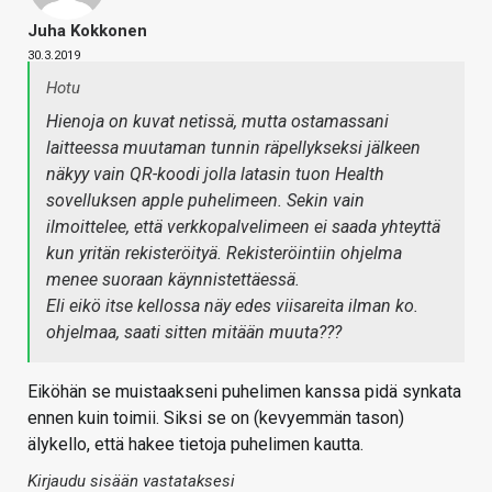
Juha Kokkonen
30.3.2019
Hotu
Hienoja on kuvat netissä, mutta ostamassani
laitteessa muutaman tunnin räpellykseksi jälkeen
näkyy vain QR-koodi jolla latasin tuon Health
sovelluksen apple puhelimeen. Sekin vain
ilmoittelee, että verkkopalvelimeen ei saada yhteyttä
kun yritän rekisteröityä. Rekisteröintiin ohjelma
menee suoraan käynnistettäessä.
Eli eikö itse kellossa näy edes viisareita ilman ko.
ohjelmaa, saati sitten mitään muuta???
Eiköhän se muistaakseni puhelimen kanssa pidä synkata
ennen kuin toimii. Siksi se on (kevyemmän tason)
älykello, että hakee tietoja puhelimen kautta.
Kirjaudu sisään vastataksesi