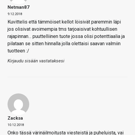
Netman87
9.12.2018
Kuvittelis että tämmöiset kellot löisivät paremmin läpi
jos olisivat avoimempia tms tarjoaisivat kohtuullisen
rajapinnan… puuttelliinen tuote jossa olisi potenttiaalia ja
pilataan se sitten hinnalla jolla olettaisi saavan valmiin
tuotteen :/
Kirjaudu sisään vastataksesi
Zacksa
10.12.2018
Onko tässä värinäilmoitusta viesteistä ja puheluista, vai