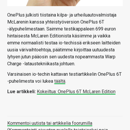
OnePlus julkisti tiistaina kilpa- ja urheiluautovalmistaja
McLarenin kanssa yhteistyöversion OnePlus 6T
-älypuhelimestaan. Saimme testikappaleen 699 euron
hintaisesta McLaren Editionista käsiimme ja vaikka
emme normaalisti testaa io-techissä erikseen laitteiden
uusia värivaihtoehtoja, päätimme kirjoittaa uutuudesta
lyhyen jutun pääosin sen uudesta nopeammasta Warp
Charge -lataustekniikasta johtuen.
Varsinaisen io-techin kattavan testiartikkelin OnePlus 6T
-puhelimesta voi lukea
täältä
.
Lue artikkeli:
Kokeiltua: OnePlus 6T McLaren Edition
Kommentoi uutista tai artikkelia foorumilla