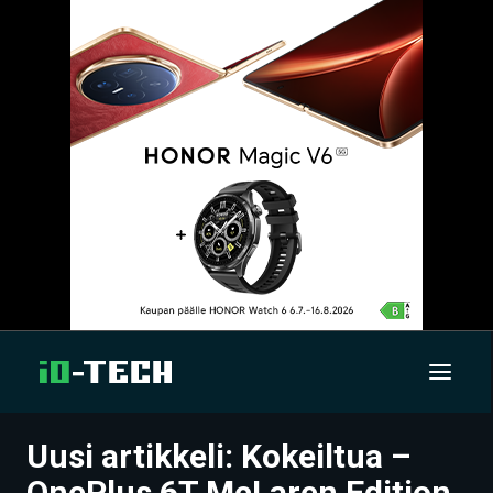
Uusi artikkeli: Kokeiltua –
UUTISET
OnePlus 6T McLaren Edition