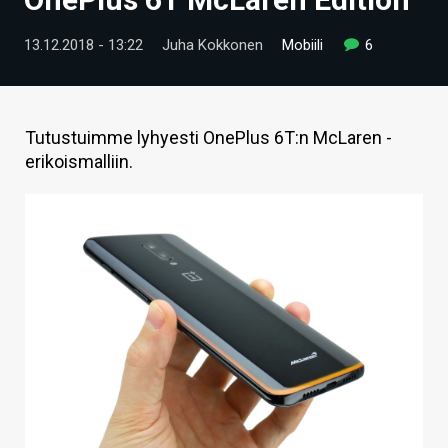
ARTIKKELIT
13.12.2018 - 13:22
Juha Kokkonen
Mobiili
6
VIDEOT
TECHBBS
Tutustuimme lyhyesti OnePlus 6T:n McLaren -
TIETOA
erikoismalliin.
HINTA.FI
KAUPPA
VAIHDA TEEMA
HAKU