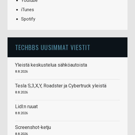
Youtube
iTunes
Spotify
TECHBBS UUSIMMAT VIESTIT
Yleistä keskustelua sähköautoista
8.8.2026
Tesla S,3,X,Y, Roadster ja Cybertruck yleistä
8.8.2026
Lidl:n ruuat
8.8.2026
Screenshot-ketju
8.8.2026