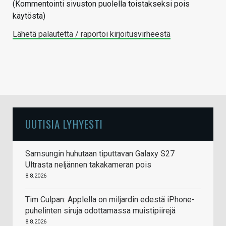
(Kommentointi sivuston puolella toistakseksi pois
käytöstä)
Lähetä palautetta / raportoi kirjoitusvirheestä
UUTISIA LYHYESTI
Samsungin huhutaan tiputtavan Galaxy S27
Ultrasta neljännen takakameran pois
8.8.2026
Tim Culpan: Applella on miljardin edestä iPhone-
puhelinten siruja odottamassa muistipiirejä
8.8.2026