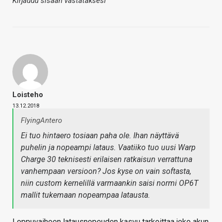
Kirjaudu sisään vastataksesi
Loisteho
13.12.2018
FlyingAntero
Ei tuo hintaero tosiaan paha ole. Ihan näyttävä
puhelin ja nopeampi lataus. Vaatiiko tuo uusi Warp
Charge 30 teknisesti erilaisen ratkaisun verrattuna
vanhempaan versioon? Jos kyse on vain softasta,
niin custom kernelillä varmaankin saisi normi OP6T
mallit tukemaan nopeampaa latausta.
Loppuvaiheen latausnopeuden kasvu tarkoittaa joko akun