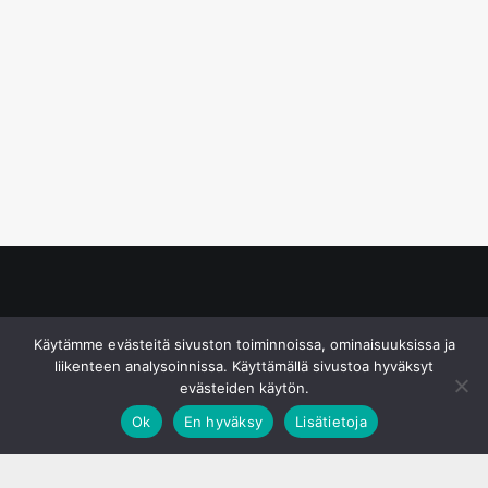
© S&J Media Oy
Käytämme evästeitä sivuston toiminnoissa, ominaisuuksissa ja
liikenteen analysoinnissa. Käyttämällä sivustoa hyväksyt
evästeiden käytön.
Ok
En hyväksy
Lisätietoja
;