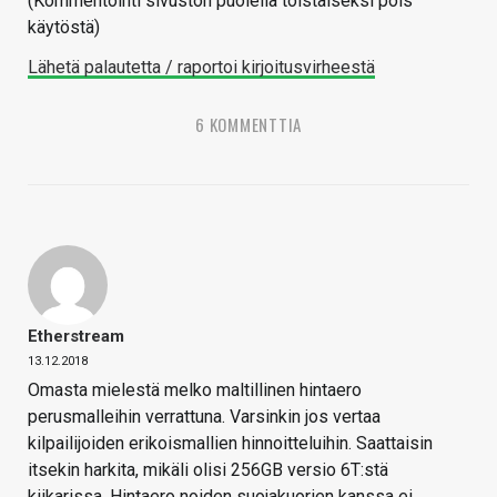
(Kommentointi sivuston puolella toistaiseksi pois
käytöstä)
Lähetä palautetta / raportoi kirjoitusvirheestä
6 KOMMENTTIA
Etherstream
13.12.2018
Omasta mielestä melko maltillinen hintaero
perusmalleihin verrattuna. Varsinkin jos vertaa
kilpailijoiden erikoismallien hinnoitteluihin. Saattaisin
itsekin harkita, mikäli olisi 256GB versio 6T:stä
kiikarissa. Hintaero noiden suojakuorien kanssa ei