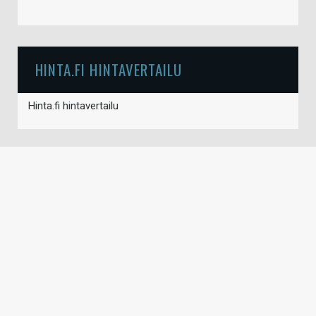
HINTA.FI HINTAVERTAILU
Hinta.fi hintavertailu