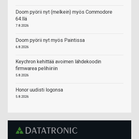
Doom pyörii nyt (melkein) myös Commodore
64:llä
7.8.2026
Doom pyörii nyt myös Paintissa
6.8.2026
Keychron kehittää avoimen lähdekoodin
firmwarea pelihiiriin
5.8.2026
Honor uudisti logonsa
5.8.2026