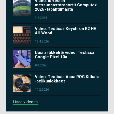
Video: io-techin
messuosastoraportit Computex
2026 -tapahtumasta
3.6.2026
Video: Testissä Keychron K2 HE
All-Wood
13.4.2026
Uusi artikkeli & video: Testissä
Google Pixel 10a
9.3.2026
Video: Testissä Asus ROG Kithara
-pelikuulokkeet
11.2.2026
Lisää videoita