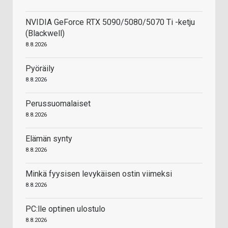
NVIDIA GeForce RTX 5090/5080/5070 Ti -ketju
(Blackwell)
8.8.2026
Pyöräily
8.8.2026
Perussuomalaiset
8.8.2026
Elämän synty
8.8.2026
Minkä fyysisen levykäisen ostin viimeksi
8.8.2026
PC:lle optinen ulostulo
8.8.2026