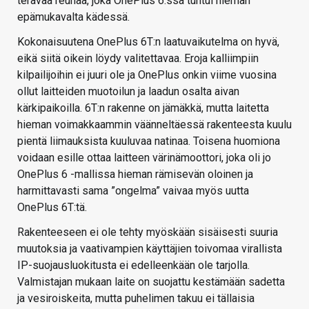
terävää reunaa, joka OnePlus 6:ssa tuntui hieman
epämukavalta kädessä.
Kokonaisuutena OnePlus 6T:n laatuvaikutelma on hyvä,
eikä siitä oikein löydy valitettavaa. Eroja kalliimpiin
kilpailijoihin ei juuri ole ja OnePlus onkin viime vuosina
ollut laitteiden muotoilun ja laadun osalta aivan
kärkipaikoilla. 6T:n rakenne on jämäkkä, mutta laitetta
hieman voimakkaammin väänneltäessä rakenteesta kuulu
pientä liimauksista kuuluvaa natinaa. Toisena huomiona
voidaan esille ottaa laitteen värinämoottori, joka oli jo
OnePlus 6 -mallissa hieman rämisevän oloinen ja
harmittavasti sama ”ongelma” vaivaa myös uutta
OnePlus 6T:tä.
Rakenteeseen ei ole tehty myöskään sisäisesti suuria
muutoksia ja vaativampien käyttäjien toivomaa virallista
IP-suojausluokitusta ei edelleenkään ole tarjolla.
Valmistajan mukaan laite on suojattu kestämään sadetta
ja vesiroiskeita, mutta puhelimen takuu ei tällaisia