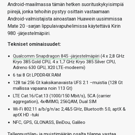
Android-maailmassa tämän hetken suorituskykyisimpiä
piirejä, jonka tehoihin pystyy osittain vastaamaan
Android-valmistajista ainoastaan Huawein uusimmissa
Mate 20 -sarjan lippulaivapuhelimissa käytettävä Kirin
980 -järjestelmäpiiri.
Tekniset ominaisuudet:
Qualcomm Snapdragon 845 -järjestelmäpiiri
(4 x 2,8 GHz
Kryo 385 Gold CPU, 4 x 1,7 GHz Kryo 385 Silver CPU,
Adreno 630 GPU, X20 LTE-modeemi)
6 tai 8 Gt LPDDR4X RAM
128 tai 256 Gt kaksikanavaista UFS 2.1 –muistia (128 Gt
mallissa vapaana noin 113 Gt)
LTE Cat.16/Cat.13 (1000/150 Mbit/s), 5CA (carrier
aggregation), 4x4MIMO, 256QAM, Dual SIM
Wi-Fi 802.11 a/b/g/n/ac 2,4&5 GHz, Bluetooth 5.0, aptX &
aptX HD -tuki
NFC, GPS, GLONASS, BeiDou, Galileo
Tallennustilan- ja muistimäärän osalta tilanne vastaa