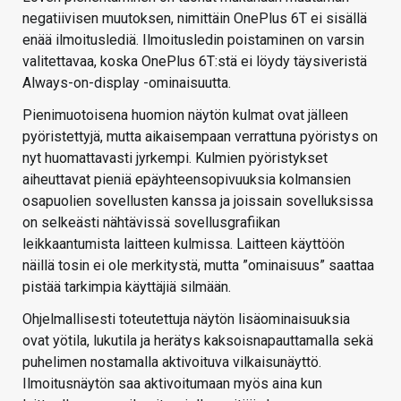
negatiivisen muutoksen, nimittäin OnePlus 6T ei sisällä
enää ilmoituslediä. Ilmoitusledin poistaminen on varsin
valitettavaa, koska OnePlus 6T:stä ei löydy täysiveristä
Always-on-display -ominaisuutta.
Pienimuotoisena huomion näytön kulmat ovat jälleen
pyöristettyjä, mutta aikaisempaan verrattuna pyöristys on
nyt huomattavasti jyrkempi. Kulmien pyöristykset
aiheuttavat pieniä epäyhteensopivuuksia kolmansien
osapuolien sovellusten kanssa ja joissain sovelluksissa
on selkeästi nähtävissä sovellusgrafiikan
leikkaantumista laitteen kulmissa. Laitteen käyttöön
näillä tosin ei ole merkitystä, mutta ”ominaisuus” saattaa
pistää tarkimpia käyttäjiä silmään.
Ohjelmallisesti toteutettuja näytön lisäominaisuuksia
ovat yötila, lukutila ja herätys kaksoisnapauttamalla sekä
puhelimen nostamalla aktivoituva vilkaisunäyttö.
Ilmoitusnäytön saa aktivoitumaan myös aina kun