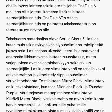
OnePlus 6T:n suurin ulkonäöllinen muutos näyttöloven
ohella löytyy laitteen takakuoresta, johon OnePlus 6 -
mallissa oli sijoitettu kameran lisäksi laitteen
sormenjälkitunnistin. OnePlus 6T:n osalta
sormenjälkitunnistin on poistettu takakannesta ja on
toteutettu nyt näytön alle.
Takakuoren materiaalina oleva Gorilla Glass 5 -lasi on,
kuten muissakin nykypäivän älypuhelimissa, mielipiteitä
jakava asia. Lasi tarjoaa ulkonäöllisesti huomattavasti
enemmän liikkumavaraa laitteen suunniteluun, mutta
varjopuolena ovat hajoamisherkkyys sekä arkuus
sormenjäljille.
Lasikuoren viimeistelyssä on tarjolla kaksi
eri vaihtoehtoa ja viimeistely riippuu puhelimen
värivaihtoehdosta. Testilaitteen Mirror Black -viimeistely
on kiiltäväpintainen, kun taas Midnight Black- ja Thunder
Purple -värit tarjoavat mattapintaisen viimeistelyn.
Kiiltävä Mirror Black -värivaihtoehto on myös kolmikosta
herkin sormenjäljille.
Lasikuorisille puhelimille
tyypillisesti takakuoren pinta tuntuu kuivilla käsillä varsin