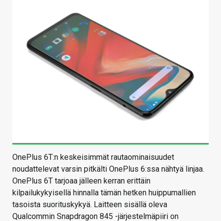
OnePlus 6T:n keskeisimmät rautaominaisuudet
noudattelevat varsin pitkälti OnePlus 6:ssa nähtyä linjaa.
OnePlus 6T tarjoaa jälleen kerran erittäin
kilpailukykyisellä hinnalla tämän hetken huippumallien
tasoista suorituskykyä. Laitteen sisällä oleva
Qualcommin Snapdragon 845 -järjestelmäpiiri on