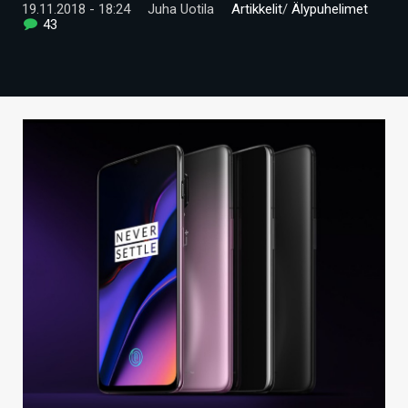
19.11.2018 - 18:24
Juha Uotila
Artikkelit
/
Älypuhelimet
ARTIKKELIT
43
VIDEOT
TECHBBS
TIETOA
HINTA.FI
KAUPPA
VAIHDA TEEMA
HAKU