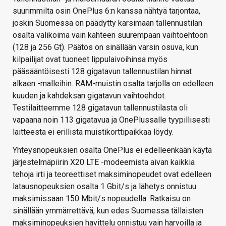
suurimmilta osin OnePlus 6:n kanssa nähtyä tarjontaa,
joskin Suomessa on päädytty karsimaan tallennustilan
osalta valikoima vain kahteen suurempaan vaihtoehtoon
(128 ja 256 Gt). Päätös on sinällään varsin osuva, kun
kilpailijat ovat tuoneet lippulaivoihinsa myös
pääsääntöisesti 128 gigatavun tallennustilan hinnat
alkaen -malleihin. RAM-muistin osalta tarjolla on edelleen
kuuden ja kahdeksan gigatavun vaihtoehdot.
Testilaitteemme 128 gigatavun tallennustilasta oli
vapaana noin 113 gigatavua ja OnePlussalle tyypillisesti
laitteesta ei erillistä muistikorttipaikkaa löydy.
Yhteysnopeuksien osalta OnePlus ei edelleenkään käytä
järjestelmäpiirin X20 LTE -modeemista aivan kaikkia
tehoja irti ja teoreettiset maksiminopeudet ovat edelleen
latausnopeuksien osalta 1 Gbit/s ja lähetys onnistuu
maksimissaan 150 Mbit/s nopeudella. Ratkaisu on
sinällään ymmärrettävä, kun edes Suomessa tällaisten
maksiminopeuksien havittelu onnistuu vain harvoilla ja