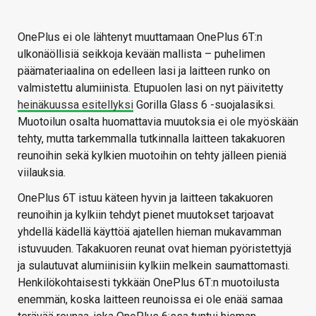
OnePlus ei ole lähtenyt muuttamaan OnePlus 6T:n
ulkonäöllisiä seikkoja kevään mallista – puhelimen
päämateriaalina on edelleen lasi ja laitteen runko on
valmistettu alumiinista. Etupuolen lasi on nyt päivitetty
heinäkuussa esitellyksi
Gorilla Glass 6 -suojalasiksi.
Muotoilun osalta huomattavia muutoksia ei ole myöskään
tehty, mutta tarkemmalla tutkinnalla laitteen takakuoren
reunoihin sekä kylkien muotoihin on tehty jälleen pieniä
viilauksia.
OnePlus 6T istuu käteen hyvin ja laitteen takakuoren
reunoihin ja kylkiin tehdyt pienet muutokset tarjoavat
yhdellä kädellä käyttöä ajatellen hieman mukavamman
istuvuuden. Takakuoren reunat ovat hieman pyöristettyjä
ja sulautuvat alumiinisiin kylkiin melkein saumattomasti.
Henkilökohtaisesti tykkään OnePlus 6T:n muotoilusta
enemmän, koska laitteen reunoissa ei ole enää samaa