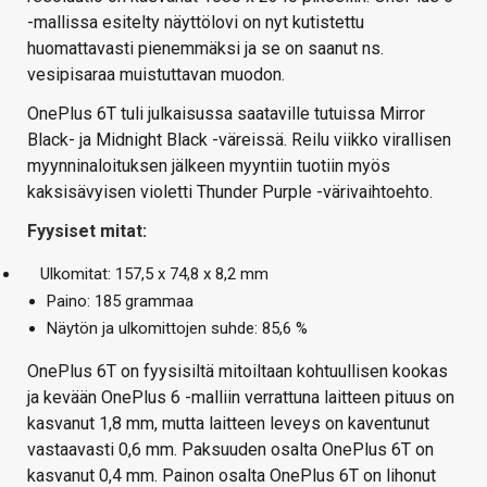
-mallissa esitelty näyttölovi on nyt kutistettu
huomattavasti pienemmäksi ja se on saanut ns.
vesipisaraa muistuttavan muodon.
OnePlus 6T tuli julkaisussa saataville tutuissa Mirror
Black- ja Midnight Black -väreissä. Reilu viikko virallisen
myynninaloituksen jälkeen myyntiin tuotiin myös
kaksisävyisen violetti Thunder Purple -värivaihtoehto.
Fyysiset mitat:
Ulkomitat: 157,5 x 74,8 x 8,2 mm
Paino: 185 grammaa
Näytön ja ulkomittojen suhde: 85,6 %
OnePlus 6T on fyysisiltä mitoiltaan kohtuullisen kookas
ja kevään OnePlus 6 -malliin verrattuna laitteen pituus on
kasvanut 1,8 mm, mutta laitteen leveys on kaventunut
vastaavasti 0,6 mm. Paksuuden osalta OnePlus 6T on
kasvanut 0,4 mm. Painon osalta OnePlus 6T on lihonut