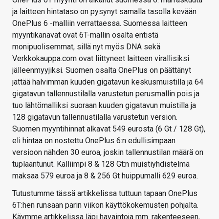
ja laitteen hintataso on pysynyt samalla tasolla kevään
OnePlus 6 -malliin verrattaessa. Suomessa laitteen
myyntikanavat ovat 6T-mallin osalta entistä
monipuolisemmat, sillä nyt myös DNA sekä
Verkkokauppa.com ovat liittyneet laitteen virallisiksi
jälleenmyyjiksi. Suomen osalta OnePlus on päättänyt
jättää halvimman kuuden gigatavun keskusmuistilla ja 64
gigatavun tallennustilalla varustetun perusmallin pois ja
tuo lähtömalliksi suoraan kuuden gigatavun muistilla ja
128 gigatavun tallennustilalla varustetun version.
Suomen myyntihinnat alkavat 549 eurosta (6 Gt / 128 Gt),
eli hintaa on nostettu OnePlus 6:n edullisimpaan
versioon nähden 30 euroa, joskin tallennustilan määrä on
tuplaantunut. Kalliimpi 8 & 128 Gt:n muistiyhdistelmä
maksaa 579 euroa ja 8 & 256 Gt huippumalli 629 euroa.
Tutustumme tässä artikkelissa tuttuun tapaan OnePlus
6T:hen runsaan parin viikon käyttökokemusten pohjalta.
Käymme artikkelissa läpi havaintoja mm. rakenteeseen,