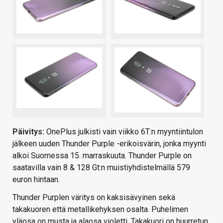
Päivitys:
OnePlus julkisti vain viikko 6T:n myyntiintulon
jälkeen uuden Thunder Purple -erikoisvärin, jonka myynti
alkoi Suomessa 15. marraskuuta. Thunder Purple on
saatavilla vain 8 & 128 Gt:n muistiyhdistelmällä 579
euron hintaan.
Thunder Purplen väritys on kaksisävyinen sekä
takakuoren että metallikehyksen osalta. Puhelimen
yläosa on musta ja alaosa violetti. Takakuori on huurretun