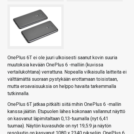
OnePlus 6T ei ole juuri ulkoisesti saanut kovin suuria
muutoksia kevään OnePlus 6 -malliin (kuvissa
vertailukohtana) verrattuna. Nopealla vilkaisulla laitteita ei
välttämättä suoraan pystykään erottamaan toisistaan,
mutta eroavaisuuksia on helppo havaita tarkemmalla
tutkinnalla.
OnePlus 6T jatkaa pitkälti siitä mihin OnePlus 6 -mallin
kanssa jäätiin. Etupuolen lähes kokonaan vallannut näyttö
on kasvanut läpimitaltaan 0,13-tuumalla (nyt 6,41
tuumaa). Näytön kuvasuhde on nyt 19,5:9 ja näytön
resoluutio on kasvanut 1080 x 2340 pikseliin. OnePlus 6