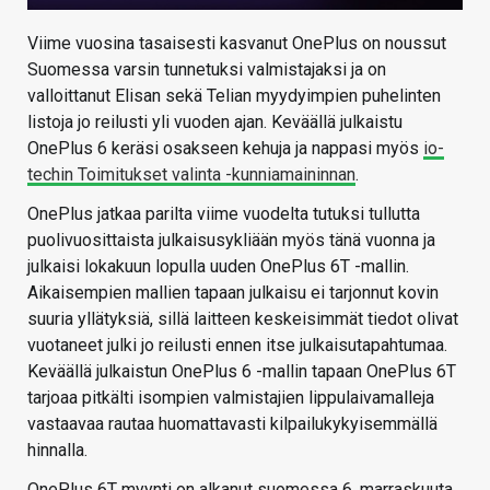
Viime vuosina tasaisesti kasvanut OnePlus on noussut
Suomessa varsin tunnetuksi valmistajaksi ja on
valloittanut Elisan sekä Telian myydyimpien puhelinten
listoja jo reilusti yli vuoden ajan. Keväällä julkaistu
OnePlus 6 keräsi osakseen kehuja ja nappasi myös
io-
techin Toimitukset valinta -kunniamaininnan
.
OnePlus jatkaa parilta viime vuodelta tutuksi tullutta
puolivuosittaista julkaisusykliään myös tänä vuonna ja
julkaisi lokakuun lopulla uuden OnePlus 6T -mallin.
Aikaisempien mallien tapaan julkaisu ei tarjonnut kovin
suuria yllätyksiä, sillä laitteen keskeisimmät tiedot olivat
vuotaneet julki jo reilusti ennen itse julkaisutapahtumaa.
Keväällä julkaistun OnePlus 6 -mallin tapaan OnePlus 6T
tarjoaa pitkälti isompien valmistajien lippulaivamalleja
vastaavaa rautaa huomattavasti kilpailukykyisemmällä
hinnalla.
OnePlus 6T myynti on alkanut suomessa 6. marraskuuta