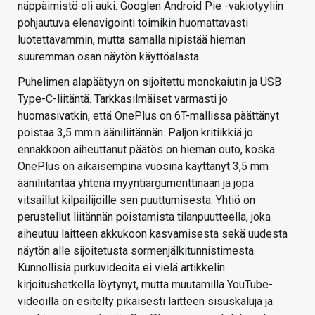
näppäimistö oli auki. Googlen Android Pie -vakiotyyliin
pohjautuva elenavigointi toimikin huomattavasti
luotettavammin, mutta samalla nipistää hieman
suuremman osan näytön käyttöalasta.
Puhelimen alapäätyyn on sijoitettu monokaiutin ja USB
Type-C-liitäntä. Tarkkasilmäiset varmasti jo
huomasivatkin, että OnePlus on 6T-mallissa päättänyt
poistaa 3,5 mm:n ääniliitännän. Paljon kritiikkiä jo
ennakkoon aiheuttanut päätös on hieman outo, koska
OnePlus on aikaisempina vuosina käyttänyt 3,5 mm
ääniliitäntää yhtenä myyntiargumenttinaan ja jopa
vitsaillut kilpailijoille sen puuttumisesta. Yhtiö on
perustellut liitännän poistamista tilanpuutteella, joka
aiheutuu laitteen akkukoon kasvamisesta sekä uudesta
näytön alle sijoitetusta sormenjälkitunnistimesta.
Kunnollisia purkuvideoita ei vielä artikkelin
kirjoitushetkellä löytynyt, mutta muutamilla YouTube-
videoilla on esitelty pikaisesti laitteen sisuskaluja ja