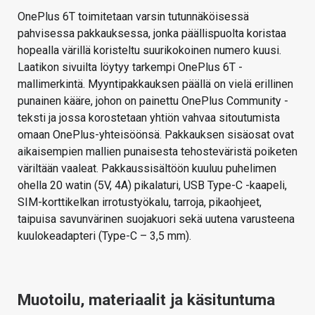
OnePlus 6T toimitetaan varsin tutunnäköisessä
pahvisessa pakkauksessa, jonka päällispuolta koristaa
hopealla värillä koristeltu suurikokoinen numero kuusi.
Laatikon sivuilta löytyy tarkempi OnePlus 6T -
mallimerkintä. Myyntipakkauksen päällä on vielä erillinen
punainen kääre, johon on painettu OnePlus Community -
teksti ja jossa korostetaan yhtiön vahvaa sitoutumista
omaan OnePlus-yhteisöönsä. Pakkauksen sisäosat ovat
aikaisempien mallien punaisesta tehosteväristä poiketen
väriltään vaaleat. Pakkaussisältöön kuuluu puhelimen
ohella 20 watin (5V, 4A) pikalaturi, USB Type-C -kaapeli,
SIM-korttikelkan irrotustyökalu, tarroja, pikaohjeet,
taipuisa savunvärinen suojakuori sekä uutena varusteena
kuulokeadapteri (Type-C – 3,5 mm).
Muotoilu, materiaalit ja käsituntuma