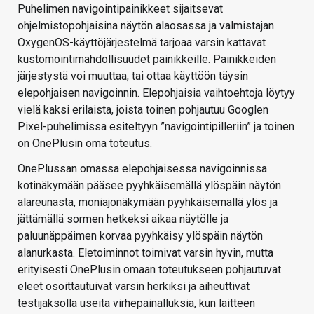
Puhelimen navigointipainikkeet sijaitsevat
ohjelmistopohjaisina näytön alaosassa ja valmistajan
OxygenOS-käyttöjärjestelmä tarjoaa varsin kattavat
kustomointimahdollisuudet painikkeille. Painikkeiden
järjestystä voi muuttaa, tai ottaa käyttöön täysin
elepohjaisen navigoinnin. Elepohjaisia vaihtoehtoja löytyy
vielä kaksi erilaista, joista toinen pohjautuu Googlen
Pixel-puhelimissa esiteltyyn ”navigointipilleriin” ja toinen
on OnePlusin oma toteutus.
OnePlussan omassa elepohjaisessa navigoinnissa
kotinäkymään pääsee pyyhkäisemällä ylöspäin näytön
alareunasta, moniajonäkymään pyyhkäisemällä ylös ja
jättämällä sormen hetkeksi aikaa näytölle ja
paluunäppäimen korvaa pyyhkäisy ylöspäin näytön
alanurkasta. Eletoiminnot toimivat varsin hyvin, mutta
erityisesti OnePlusin omaan toteutukseen pohjautuvat
eleet osoittautuivat varsin herkiksi ja aiheuttivat
testijaksolla useita virhepainalluksia, kun laitteen