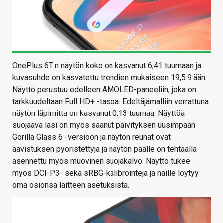
OnePlus 6T:n näytön koko on kasvanut 6,41 tuumaan ja
kuvasuhde on kasvatettu trendien mukaiseen 19,5:9:ään.
Näyttö perustuu edelleen AMOLED-paneeliin, joka on
tarkkuudeltaan Full HD+ -tasoa. Edeltäjämalliin verrattuna
näytön läpimitta on kasvanut 0,13 tuumaa. Näyttöä
suojaava lasi on myös saanut päivityksen uusimpaan
Gorilla Glass 6 -versioon ja näytön reunat ovat
aavistuksen pyöristettyjä ja näytön päälle on tehtaalla
asennettu myös muovinen suojakalvo. Näyttö tukee
myös DCI-P3- sekä sRBG-kalibrointeja ja näille löytyy
oma osionsa laitteen asetuksista.