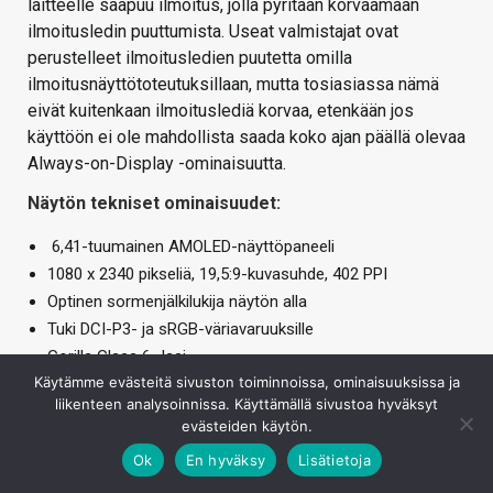
laitteelle saapuu ilmoitus, jolla pyritään korvaamaan
ilmoitusledin puuttumista. Useat valmistajat ovat
perustelleet ilmoitusledien puutetta omilla
ilmoitusnäyttötoteutuksillaan, mutta tosiasiassa nämä
eivät kuitenkaan ilmoituslediä korvaa, etenkään jos
käyttöön ei ole mahdollista saada koko ajan päällä olevaa
Always-on-Display -ominaisuutta.
Näytön tekniset ominaisuudet:
6,41-tuumainen AMOLED-näyttöpaneeli
1080 x 2340 pikseliä, 19,5:9-kuvasuhde, 402 PPI
Optinen sormenjälkilukija näytön alla
Tuki DCI-P3- ja sRGB-väriavaruuksille
Gorilla Glass 6 -lasi
Käytämme evästeitä sivuston toiminnoissa, ominaisuuksissa ja
yötila, lukutila, nostolla aktivoituva ilmoitusnäyttö
liikenteen analysoinnissa. Käyttämällä sivustoa hyväksyt
evästeiden käytön.
Kuvanlaadultaan OnePlus 6T:n näytöstä ei löydy
suuremmin moitittavaa. Näytön resoluutiossa on
Ok
En hyväksy
Lisätietoja
päädytty pitäytymään Full HD+ -tasolla, joten