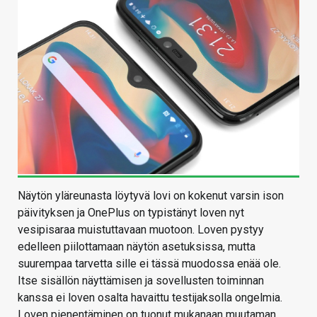
Näytön yläreunasta löytyvä lovi on kokenut varsin ison
päivityksen ja OnePlus on typistänyt loven nyt
vesipisaraa muistuttavaan muotoon. Loven pystyy
edelleen piilottamaan näytön asetuksissa, mutta
suurempaa tarvetta sille ei tässä muodossa enää ole.
Itse sisällön näyttämisen ja sovellusten toiminnan
kanssa ei loven osalta havaittu testijaksolla ongelmia.
Loven pienentäminen on tuonut mukanaan muutaman