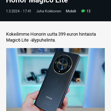
ARTIKKELIT
1.3.2024 - 17:41
Juha Kokkonen
Mobiili
13
VIDEOT
TECHBBS
Kokeilimme Honorin uutta 399 euron hintaista
TIETOA
Magic6 Lite -älypuhelinta.
HINTA.FI
KAUPPA
VAIHDA TEEMA
HAKU