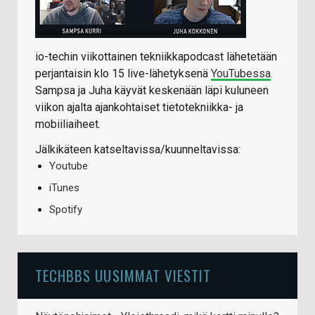
io-techin viikottainen tekniikkapodcast lähetetään
perjantaisin klo 15 live-lähetyksenä
YouTubessa
.
Sampsa ja Juha käyvät keskenään läpi kuluneen
viikon ajalta ajankohtaiset tietotekniikka- ja
mobiiliaiheet.
Jälkikäteen katseltavissa/kuunneltavissa:
Youtube
iTunes
Spotify
TECHBBS UUSIMMAT VIESTIT