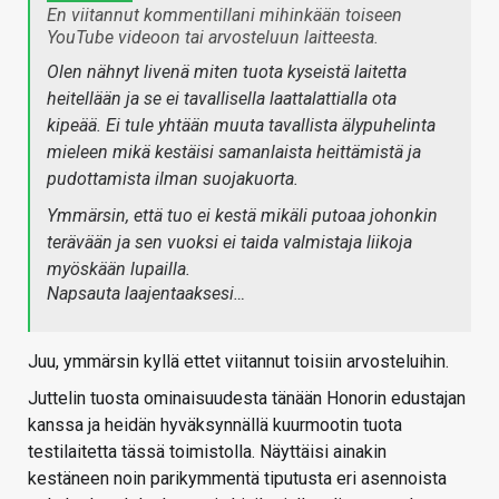
En viitannut kommentillani mihinkään toiseen
YouTube videoon tai arvosteluun laitteesta.
Olen nähnyt livenä miten tuota kyseistä laitetta
heitellään ja se ei tavallisella laattalattialla ota
kipeää. Ei tule yhtään muuta tavallista älypuhelinta
mieleen mikä kestäisi samanlaista heittämistä ja
pudottamista ilman suojakuorta.
Ymmärsin, että tuo ei kestä mikäli putoaa johonkin
terävään ja sen vuoksi ei taida valmistaja liikoja
myöskään lupailla.
Napsauta laajentaaksesi…
Juu, ymmärsin kyllä ettet viitannut toisiin arvosteluihin.
Juttelin tuosta ominaisuudesta tänään Honorin edustajan
kanssa ja heidän hyväksynnällä kuurmootin tuota
testilaitetta tässä toimistolla. Näyttäisi ainakin
kestäneen noin parikymmentä tiputusta eri asennoista