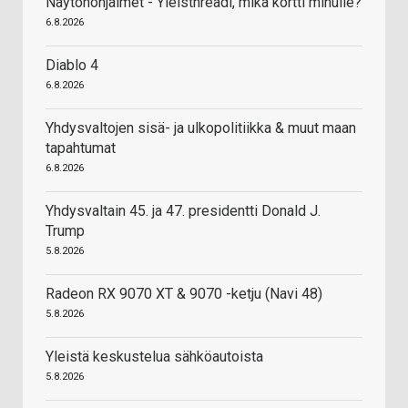
Näytönohjaimet - Yleisthreadi, mikä kortti minulle?
6.8.2026
Diablo 4
6.8.2026
Yhdysvaltojen sisä- ja ulkopolitiikka & muut maan
tapahtumat
6.8.2026
Yhdysvaltain 45. ja 47. presidentti Donald J.
Trump
5.8.2026
Radeon RX 9070 XT & 9070 -ketju (Navi 48)
5.8.2026
Yleistä keskustelua sähköautoista
5.8.2026