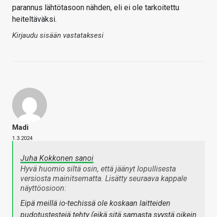
parannus lähtötasoon nähden, eli ei ole tarkoitettu
heiteltäväksi.
Kirjaudu sisään vastataksesi
Madi
1.3.2024
Juha Kokkonen sanoi
Hyvä huomio siltä osin, että jäänyt lopullisesta
versiosta mainitsematta. Lisätty seuraava kappale
näyttöosioon:
Eipä meillä io-techissä ole koskaan laitteiden
pudotustestejä tehty (eikä sitä samasta syystä oikein