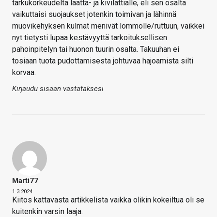
tarkukorkeudelta laatta- ja kivilattialle, eli sen osalta
vaikuttaisi suojaukset jotenkin toimivan ja lähinnä
muovikehyksen kulmat menivät lommolle/ruttuun, vaikkei
nyt tietysti lupaa kestävyyttä tarkoituksellisen
pahoinpitelyn tai huonon tuurin osalta. Takuuhan ei
tosiaan tuota pudottamisesta johtuvaa hajoamista silti
korvaa.
Kirjaudu sisään vastataksesi
Marti77
1.3.2024
Kiitos kattavasta artikkelista vaikka olikin kokeiltua oli se
kuitenkin varsin laaja.