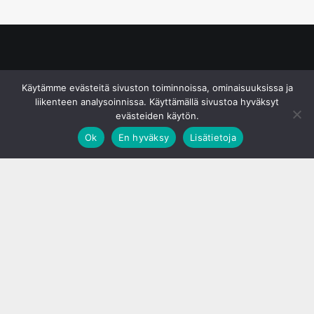
© S&J Media Oy
Käytämme evästeitä sivuston toiminnoissa, ominaisuuksissa ja
liikenteen analysoinnissa. Käyttämällä sivustoa hyväksyt
evästeiden käytön.
Ok
En hyväksy
Lisätietoja
;