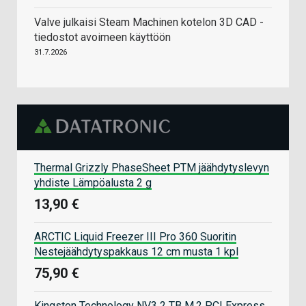
Valve julkaisi Steam Machinen kotelon 3D CAD -
tiedostot avoimeen käyttöön
31.7.2026
Thermal Grizzly PhaseSheet PTM jäähdytyslevyn
yhdiste Lämpöalusta 2 g
13,90 €
ARCTIC Liquid Freezer III Pro 360 Suoritin
Nestejäähdytyspakkaus 12 cm musta 1 kpl
75,90 €
Kingston Technology NV3 2 TB M.2 PCI Express