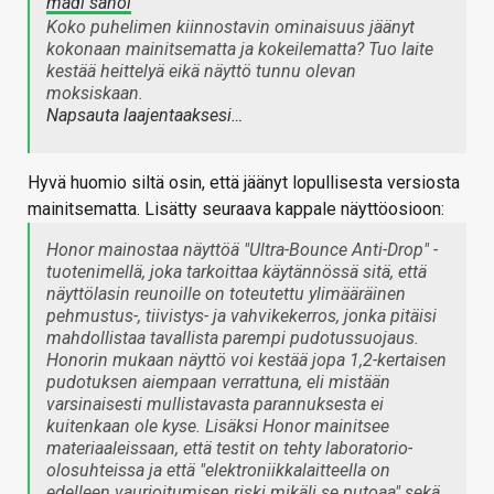
madi sanoi
Koko puhelimen kiinnostavin ominaisuus jäänyt
kokonaan mainitsematta ja kokeilematta? Tuo laite
kestää heittelyä eikä näyttö tunnu olevan
moksiskaan.
Napsauta laajentaaksesi…
Hyvä huomio siltä osin, että jäänyt lopullisesta versiosta
mainitsematta. Lisätty seuraava kappale näyttöosioon:
Honor mainostaa näyttöä "Ultra-Bounce Anti-Drop" -
tuotenimellä, joka tarkoittaa käytännössä sitä, että
näyttölasin reunoille on toteutettu ylimääräinen
pehmustus-, tiivistys- ja vahvikekerros, jonka pitäisi
mahdollistaa tavallista parempi pudotussuojaus.
Honorin mukaan näyttö voi kestää jopa 1,2-kertaisen
pudotuksen aiempaan verrattuna, eli mistään
varsinaisesti mullistavasta parannuksesta ei
kuitenkaan ole kyse. Lisäksi Honor mainitsee
materiaaleissaan, että testit on tehty laboratorio-
olosuhteissa ja että "elektroniikkalaitteella on
edelleen vaurioitumisen riski mikäli se putoaa" sekä