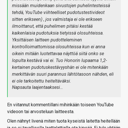
missään muidenkaan sivustojen puhelintesteissä
tehdä, YouTube viihteelliset pudotustestivideot
sitten erikseen) , jos valmistaja ei ole erikseen
ilmoittanut, että puhelimen pitäisi kestää
kaikenlaisia pudotuksia tietyissä olosuhteissa.
Yksittäisen laitteen pudotteleminen
kontrolloimattomissa olosuhteissa kun ei anna
oikein mitään luotettavaa näyttöä siitä onko se
lopulta kestävä vai ei. Tuo Honorin lupaama 1,2-
kertainen pudotuskestävyyshän ei ole mitenkään
merkittävän suuri parannus lähtötasoon nähden, eli
ei ole tarkoitettu heiteltäväksi.
Napsauta laajentaaksesi…
En viitannut kommentillani mihinkään toiseen YouTube
videoon tai arvosteluun laitteesta.
Olen nähnyt livenä miten tuota kyseistä laitetta heitellään
ja se ei tavallisella laattalattialla ota kipeää. Ei tule yhtään