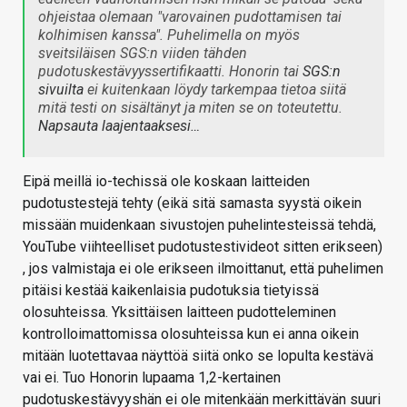
ohjeistaa olemaan "varovainen pudottamisen tai
kolhimisen kanssa". Puhelimella on myös
sveitsiläisen SGS:n viiden tähden
pudotuskestävyyssertifikaatti. Honorin tai
SGS:n
sivuilta
ei kuitenkaan löydy tarkempaa tietoa siitä
mitä testi on sisältänyt ja miten se on toteutettu.
Napsauta laajentaaksesi…
Eipä meillä io-techissä ole koskaan laitteiden
pudotustestejä tehty (eikä sitä samasta syystä oikein
missään muidenkaan sivustojen puhelintesteissä tehdä,
YouTube viihteelliset pudotustestivideot sitten erikseen)
, jos valmistaja ei ole erikseen ilmoittanut, että puhelimen
pitäisi kestää kaikenlaisia pudotuksia tietyissä
olosuhteissa. Yksittäisen laitteen pudotteleminen
kontrolloimattomissa olosuhteissa kun ei anna oikein
mitään luotettavaa näyttöä siitä onko se lopulta kestävä
vai ei. Tuo Honorin lupaama 1,2-kertainen
pudotuskestävyyshän ei ole mitenkään merkittävän suuri