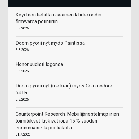
Keychron kehittää avoimen lähdekoodin
firmwarea pelihiiriin
5.8.2026
Doom pyörii nyt myös Paintissa
5.8.2026
Honor uudisti logonsa
5.8.2026
Doom pyörii nyt (melkein) myös Commodore
64:llä
3.8.2026
Counterpoint Research: Mobiilijärjestelmäpiirien
toimitukset laskivat jopa 15 % vuoden
ensimmäisellä puoliskolla
31.7.2026