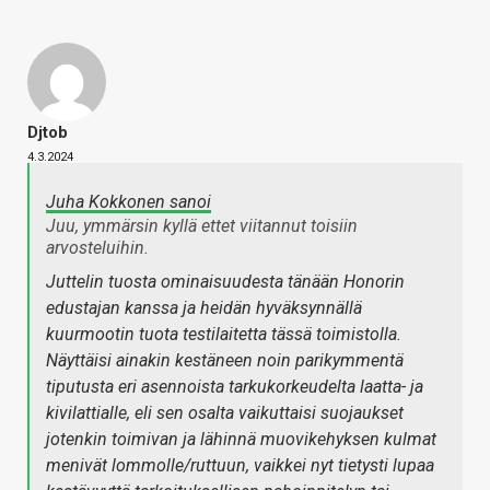
Djtob
4.3.2024
Juha Kokkonen sanoi
Juu, ymmärsin kyllä ettet viitannut toisiin
arvosteluihin.
Juttelin tuosta ominaisuudesta tänään Honorin
edustajan kanssa ja heidän hyväksynnällä
kuurmootin tuota testilaitetta tässä toimistolla.
Näyttäisi ainakin kestäneen noin parikymmentä
tiputusta eri asennoista tarkukorkeudelta laatta- ja
kivilattialle, eli sen osalta vaikuttaisi suojaukset
jotenkin toimivan ja lähinnä muovikehyksen kulmat
menivät lommolle/ruttuun, vaikkei nyt tietysti lupaa