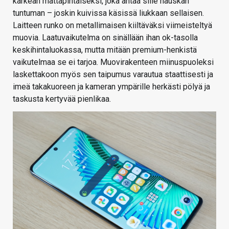
karkean mattapintaiseksi, joka antaa sille hauskan
tuntuman – joskin kuivissa käsissä liukkaan sellaisen.
Laitteen runko on metallimaisen kiiltäväksi viimeisteltyä
muovia. Laatuvaikutelma on sinällään ihan ok-tasolla
keskihintaluokassa, mutta mitään premium-henkistä
vaikutelmaa se ei tarjoa. Muovirakenteen miinuspuoleksi
laskettakoon myös sen taipumus varautua staattisesti ja
imeä takakuoreen ja kameran ympärille herkästi pölyä ja
taskusta kertyvää pienlikaa.