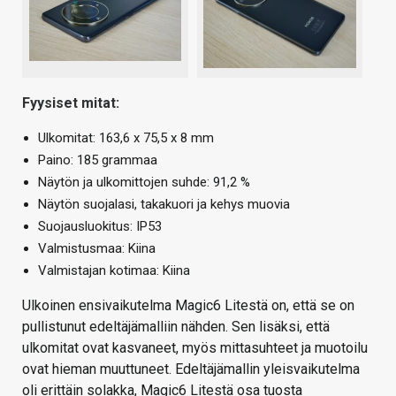
Fyysiset mitat:
Ulkomitat: 163,6 x 75,5 x 8 mm
Paino: 185 grammaa
Näytön ja ulkomittojen suhde: 91,2 %
Näytön suojalasi, takakuori ja kehys muovia
Suojausluokitus: IP53
Valmistusmaa: Kiina
Valmistajan kotimaa: Kiina
Ulkoinen ensivaikutelma Magic6 Litestä on, että se on
pullistunut edeltäjämalliin nähden. Sen lisäksi, että
ulkomitat ovat kasvaneet, myös mittasuhteet ja muotoilu
ovat hieman muuttuneet. Edeltäjämallin yleisvaikutelma
oli erittäin solakka, Magic6 Litestä osa tuosta