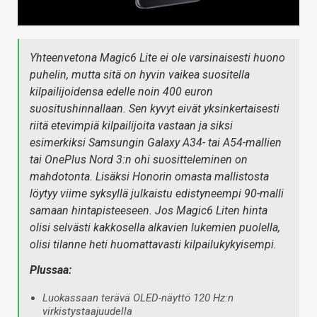
Yhteenvetona Magic6 Lite ei ole varsinaisesti huono
puhelin, mutta sitä on hyvin vaikea suositella
kilpailijoidensa edelle noin 400 euron
suositushinnallaan. Sen kyvyt eivät yksinkertaisesti
riitä etevimpiä kilpailijoita vastaan ja siksi
esimerkiksi Samsungin Galaxy A34- tai A54-mallien
tai OnePlus Nord 3:n ohi suositteleminen on
mahdotonta. Lisäksi Honorin omasta mallistosta
löytyy viime syksyllä julkaistu edistyneempi 90-malli
samaan hintapisteeseen. Jos Magic6 Liten hinta
olisi selvästi kakkosella alkavien lukemien puolella,
olisi tilanne heti huomattavasti kilpailukykyisempi.
Plussaa:
Luokassaan terävä OLED-näyttö 120 Hz:n
virkistystaajuudella