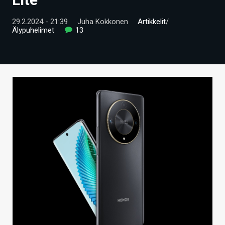
ARTIKKELIT
29.2.2024 - 21:39
Juha Kokkonen
Artikkelit
/
Älypuhelimet
13
VIDEOT
TECHBBS
TIETOA
HINTA.FI
KAUPPA
VAIHDA TEEMA
HAKU