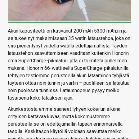
Akun kapasiteetti on kasvanut 200 mAh 5300 mAh:iin ja
se tukee nyt maksimissaan 35 watin lataustehoa, joka on
siis pienentynyt viidellä watilla edeltäjämallista. Täyden
lataustehon saavuttamiseen vaaditaan kuitenkin Honorin
oma SuperCharge-pikalaturi, jota ei toimiteta puhelimen
mukana. Honorin 66-wattisella SuperCharge-pikalaturilla
tehtyjen testiemme perusteella akun lataaminen tyhjästä
täyteen ottaa noin tunnin ja vartin – puolilleen se latautuu
noin puolessa tunnissa. Latausnopeus pysyy melko
tasaisena koko latauksen ajan.
Akunkestosta emme saaneet lyhyen kokeilun aikana
erityisen kattavaa kuvaa, mutta kokemustemme
perusteella se on edeltäjämallin tapaan erinomaisella
tasolla. Keskitason käytöllä voidaan saavuttaa melko
vaivatta jopa kolmen päivän ylitys ja kahden päivän ylitys