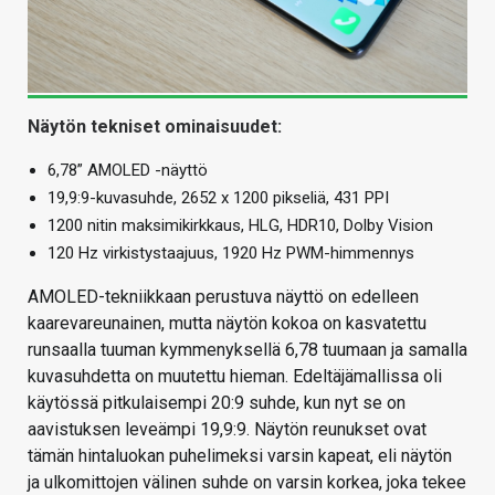
Näytön tekniset ominaisuudet:
6,78” AMOLED -näyttö
19,9:9-kuvasuhde, 2652 x 1200 pikseliä, 431 PPI
1200 nitin maksimikirkkaus, HLG, HDR10, Dolby Vision
120 Hz virkistystaajuus, 1920 Hz PWM-himmennys
AMOLED-tekniikkaan perustuva näyttö on edelleen
kaarevareunainen, mutta näytön kokoa on kasvatettu
runsaalla tuuman kymmenyksellä 6,78 tuumaan ja samalla
kuvasuhdetta on muutettu hieman. Edeltäjämallissa oli
käytössä pitkulaisempi 20:9 suhde, kun nyt se on
aavistuksen leveämpi 19,9:9. Näytön reunukset ovat
tämän hintaluokan puhelimeksi varsin kapeat, eli näytön
ja ulkomittojen välinen suhde on varsin korkea, joka tekee