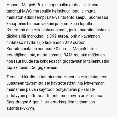
Honorin Magic6 Pro -huippumallin globaali julkaisu
tapahtui MWC-messuilla helmikuun lopulla, mutta
malliston edullisempi Lite-vaihtoehto saapui Suomessa
kauppoihin hieman varkain jo tammikuun lopulla.
Kyseessä on keskihintainen malli, jonka suositushinta on
täkäläisillä markkinoilla 399 euroa, joskin käytännön
hintataso näyttäisi jo laskeneen 349 euroon.
Suositushinta on noussut 30 eurolla Magic5 Lite -
edeltäjämallista, mutta samalla RAM-muistin määrä on
noussut kuudesta kahdeksaan gigatavuun ja tallennustila
tuplaantunut 256 gigatavuun.
Tässä artikkelissa tutustumme Honorin keskihintaiseen
uutuuteen täysimittaista käyttötestirutiinia lyhyemmän,
muutaman päivän käyttöön pohjautuvan pikatesti-
juttutyypin puitteissa. Tutustumme myös artikkelissa
Snapdragon 6 gen 1 -järjestelmäpiirin tarjoamaan
suorituskykyyn.