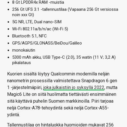
8 Gt LPDDR4x RAM -muistia
256 Gt UFS 3.1 -tallennustilaa (Vapaana 256 Gt versiossa
noin xxx Gt)
5G NR, LTE, Dual nano-SIM
Wi-Fi 802.11a/b/n/ac (Wi-Fi 5)
Bluetooth 5.1, NFC
GPS/AGPS/GLONASS/BeiDou/Galileo
monokaiutin
5300 mAh akku, USB Type-C (2.0), 35 watin (11 V; 3,2 A)
pikalataus
Kuorien sisältä löytyy Qualcommin modernilla neljän
nanometrin prosessilla valmistettava Snapdragon 6 gen
1 -järjestelmäpiiri,
joka julkaistiin jo syksyllä 2022
, mutta
Magic6 Lite on siitä huolimatta tiettävästi ensimmäinen
sitä käyttävä puhelin Suomen markkinoilla. Piiri tarjoaa
neljä Cortex-A78-tehoydintä sekä neljä Cortex-A55-
ydintä.
Tallennustilaa on hintaluokka huomioiden mukavat 256