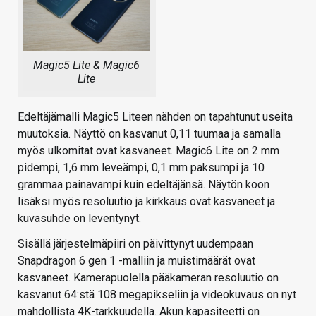
Magic5 Lite & Magic6
Lite
Edeltäjämalli Magic5 Liteen nähden on tapahtunut useita
muutoksia. Näyttö on kasvanut 0,11 tuumaa ja samalla
myös ulkomitat ovat kasvaneet. Magic6 Lite on 2 mm
pidempi, 1,6 mm leveämpi, 0,1 mm paksumpi ja 10
grammaa painavampi kuin edeltäjänsä. Näytön koon
lisäksi myös resoluutio ja kirkkaus ovat kasvaneet ja
kuvasuhde on leventynyt.
Sisällä järjestelmäpiiri on päivittynyt uudempaan
Snapdragon 6 gen 1 -malliin ja muistimäärät ovat
kasvaneet. Kamerapuolella pääkameran resoluutio on
kasvanut 64:stä 108 megapikseliin ja videokuvaus on nyt
mahdollista 4K-tarkkuudella. Akun kapasiteetti on