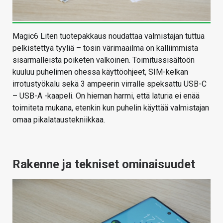
Magic6 Liten tuotepakkaus noudattaa valmistajan tuttua
pelkistettyä tyyliä – tosin värimaailma on kalliimmista
sisarmalleista poiketen valkoinen. Toimitussisältöön
kuuluu puhelimen ohessa käyttöohjeet, SIM-kelkan
irrotustyökalu sekä 3 ampeerin virralle speksattu USB-C
– USB-A -kaapeli. On hieman harmi, että laturia ei enää
toimiteta mukana, etenkin kun puhelin käyttää valmistajan
omaa pikalataustekniikkaa.
Rakenne ja tekniset ominaisuudet