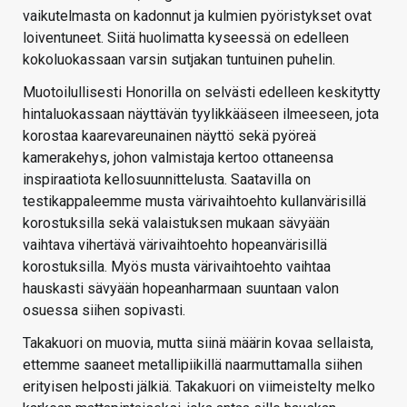
vaikutelmasta on kadonnut ja kulmien pyöristykset ovat
loiventuneet. Siitä huolimatta kyseessä on edelleen
kokoluokassaan varsin sutjakan tuntuinen puhelin.
Muotoilullisesti Honorilla on selvästi edelleen keskitytty
hintaluokassaan näyttävän tyylikkääseen ilmeeseen, jota
korostaa kaarevareunainen näyttö sekä pyöreä
kamerakehys, johon valmistaja kertoo ottaneensa
inspiraatiota kellosuunnittelusta. Saatavilla on
testikappaleemme musta värivaihtoehto kullanvärisillä
korostuksilla sekä valaistuksen mukaan sävyään
vaihtava vihertävä värivaihtoehto hopeanvärisillä
korostuksilla. Myös musta värivaihtoehto vaihtaa
hauskasti sävyään hopeanharmaan suuntaan valon
osuessa siihen sopivasti.
Takakuori on muovia, mutta siinä määrin kovaa sellaista,
ettemme saaneet metallipiikillä naarmuttamalla siihen
erityisen helposti jälkiä. Takakuori on viimeistelty melko