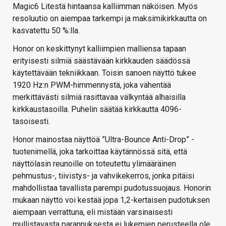
Magic6 Litestä hintaansa kalliimman näköisen. Myös
resoluutio on aiempaa tarkempi ja maksimikirkkautta on
kasvatettu 50 %:lla.
Honor on keskittynyt kalliimpien malliensa tapaan
erityisesti silmiä säästävään kirkkauden säädössä
käytettävään tekniikkaan. Toisin sanoen näyttö tukee
1920 Hz:n PWM-himmennystä, joka vähentää
merkittävästi silmiä rasittavaa välkyntää alhaisilla
kirkkaustasoilla. Puhelin säätää kirkkautta 4096-
tasoisesti.
Honor mainostaa näyttöä ”Ultra-Bounce Anti-Drop” -
tuotenimellä, joka tarkoittaa käytännössä sitä, että
näyttölasin reunoille on toteutettu ylimääräinen
pehmustus-, tiivistys- ja vahvikekerros, jonka pitäisi
mahdollistaa tavallista parempi pudotussuojaus. Honorin
mukaan näyttö voi kestää jopa 1,2-kertaisen pudotuksen
aiempaan verrattuna, eli mistään varsinaisesti
mullistavasta parannuksesta ei lukemien perusteella ole