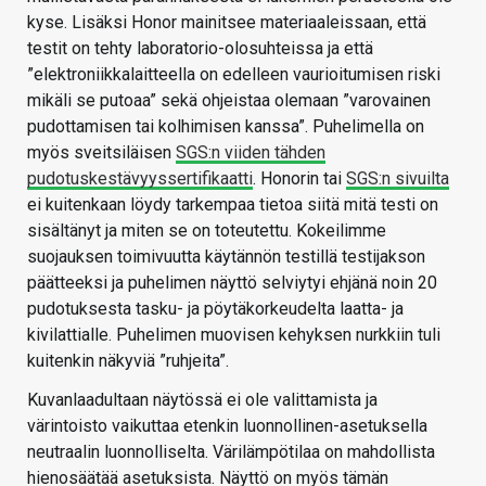
kyse. Lisäksi Honor mainitsee materiaaleissaan, että
testit on tehty laboratorio-olosuhteissa ja että
”elektroniikkalaitteella on edelleen vaurioitumisen riski
mikäli se putoaa” sekä ohjeistaa olemaan ”varovainen
pudottamisen tai kolhimisen kanssa”. Puhelimella on
myös sveitsiläisen
SGS:n viiden tähden
pudotuskestävyyssertifikaatti
. Honorin tai
SGS:n sivuilta
ei kuitenkaan löydy tarkempaa tietoa siitä mitä testi on
sisältänyt ja miten se on toteutettu. Kokeilimme
suojauksen toimivuutta käytännön testillä testijakson
päätteeksi ja puhelimen näyttö selviytyi ehjänä noin 20
pudotuksesta tasku- ja pöytäkorkeudelta laatta- ja
kivilattialle. Puhelimen muovisen kehyksen nurkkiin tuli
kuitenkin näkyviä ”ruhjeita”.
Kuvanlaadultaan näytössä ei ole valittamista ja
värintoisto vaikuttaa etenkin luonnollinen-asetuksella
neutraalin luonnolliselta. Värilämpötilaa on mahdollista
hienosäätää asetuksista. Näyttö on myös tämän