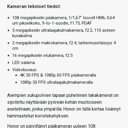
Kameran tekniset tiedot:
108 megapikselin pääkamera, 1/1,67” Isocell HM6; 0,64
um pikselikoko, 9-to-1-suodin, f1.75, PDAF
5 megapikselin ultralaajakulmakamera, f2.2, 110 asteen
kuvakulma
2 megapikselin makrokamera, f2.4, tarkennusetäisyys 4
cm
16 megapikselin etukamera, f2.5
LED-salama
Videokuvaus:
4K 30 FPS & 1080p 60 FPS pääkameralla
1080p 30 FPS ultralaajakulmakameralla
Aiempien sukupolvien tapaan puhelimen takakamerat on
sijoitettu näyttävään pyöreän kehän muotoiseen
asetelmaan, jonka ympärille Honor on tällä kertaa lisännyt
hammastetun koristekehyksen.
Honor on päivittänyt pääkameran uuteen 108