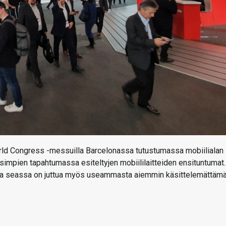
 World Congress -messuilla Barcelonassa tutustumassa mobiilialan
isimpien tapahtumassa esiteltyjen mobiililaitteiden ensituntumat.
 mutta seassa on juttua myös useammasta aiemmin käsittelemättäm