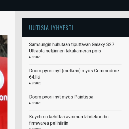
UUTISIA LYHYESTI
Samsungin huhutaan tiputtavan Galaxy S27
Ultrasta neljännen takakameran pois
6.8.2026
Doom pyörii nyt (melkein) myös Commodore
64:llä
6.8.2026
Doom pyörii nyt myös Paintissa
6.8.2026
Keychron kehittää avoimen lähdekoodin
firmwarea pelihiiriin