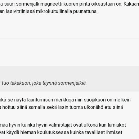
inka suuri sormenjälkimagneetti kuoren pinta oikeastaan on. Kukaan
 lasivitriinissä mikrokuituliinalla puunattuna.
 tuo takakuori, joka täynnä sormenjälkiä.
ikä se näytä laantumisen merkkejä niin suojakuori on melkein
 hoituu siinä samalla sekä lasin tuoma ulkonäkö etu siinä
hyvin kuinka hyvin valmistajat ovat ulkona kun lumiukot
at käydä hieman koulutuksessa kuinka tavalliset ihmiset