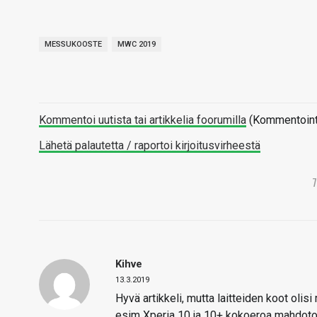
MESSUKOOSTE
MWC 2019
Kommentoi uutista tai artikkelia foorumilla
(Kommentointi 
Lähetä palautetta / raportoi kirjoitusvirheestä
Kihve
13.3.2019
Hyvä artikkeli, mutta laitteiden koot olis
esim Xperia 10 ja 10+ kokoeroa mahdoton 