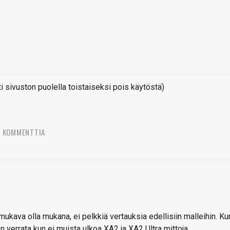
sivuston puolella toistaiseksi pois käytöstä)
7 KOMMENTTIA
i mukava olla mukana, ei pelkkiä vertauksia edellisiin malleihin. Ku
verrata kun ei muista ulkoa XA2 ja XA2 Ultra mittoja.