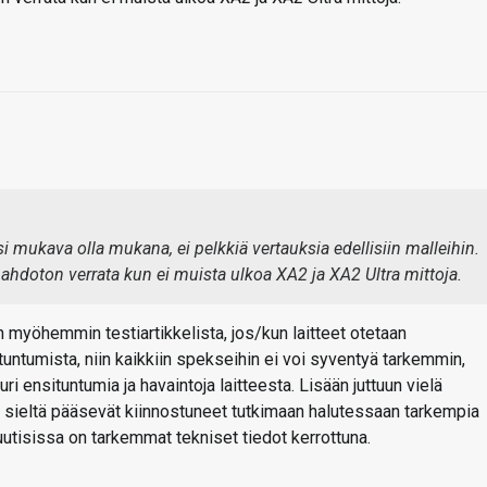
isi mukava olla mukana, ei pelkkiä vertauksia edellisiin malleihin.
hdoton verrata kun ei muista ulkoa XA2 ja XA2 Ultra mittoja.
en myöhemmin testiartikkelista, jos/kun laitteet otetaan
untumista, niin kaikkiin spekseihin ei voi syventyä tarkemmin,
i ensituntumia ja havaintoja laitteesta. Lisään juttuun vielä
ten sieltä pääsevät kiinnostuneet tutkimaan halutessaan tarkempia
-uutisissa on tarkemmat tekniset tiedot kerrottuna.