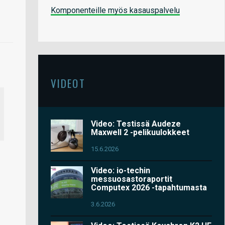
Komponenteille myös kasauspalvelu
VIDEOT
Video: Testissä Audeze
Maxwell 2 -pelikuulokkeet
15.6.2026
Video: io-techin
messuosastoraportit
Computex 2026 -tapahtumasta
3.6.2026