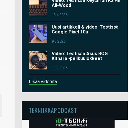
Video: Testissä Keychron K2 HE
All-Wood
13.4.2026
Uusi artikkeli & video: Testissä
Google Pixel 10a
9.3.2026
Video: Testissä Asus ROG
Kithara -pelikuulokkeet
11.2.2026
Lisää videoita
TEKNIIKKAPODCAST