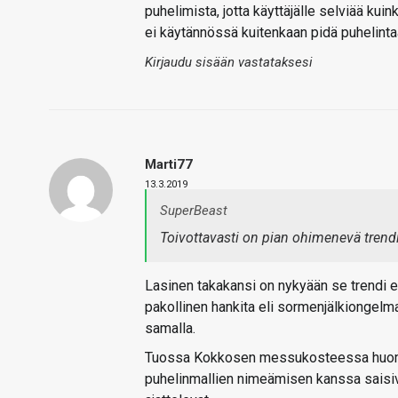
puhelimista, jotta käyttäjälle selviää ku
ei käytännössä kuitenkaan pidä puhelintaan
Kirjaudu sisään vastataksesi
Marti77
13.3.2019
SuperBeast
Toivottavasti on pian ohimenevä trendi
Lasinen takakansi on nykyään se trendi e
pakollinen hankita eli sormenjälkiongelma
samalla.
Tuossa Kokkosen messukosteessa huomaa 
puhelinmallien nimeämisen kanssa saisiv