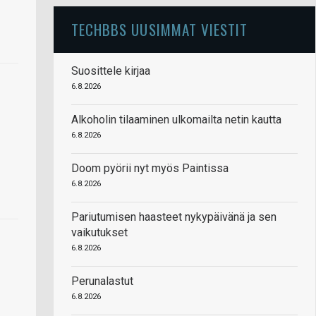
TECHBBS UUSIMMAT VIESTIT
Suosittele kirjaa
6.8.2026
Alkoholin tilaaminen ulkomailta netin kautta
6.8.2026
Doom pyörii nyt myös Paintissa
6.8.2026
Pariutumisen haasteet nykypäivänä ja sen
vaikutukset
6.8.2026
Perunalastut
6.8.2026