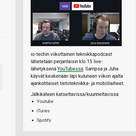
io-techin viikottainen tekniikkapodcast
lähetetään perjantaisin klo 15 live-
lähetyksenä
YouTubessa
. Sampsa ja Juha
käyvät keskenään läpi kuluneen viikon ajalta
ajankohtaiset tietotekniikka- ja mobiiliaiheet.
Jälkikäteen katseltavissa/kuunneltavissa:
Youtube
iTunes
Spotify