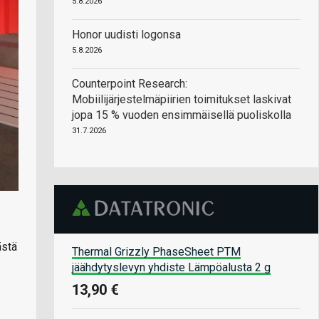
5.8.2026
Honor uudisti logonsa
5.8.2026
Counterpoint Research:
Mobiilijärjestelmäpiirien toimitukset laskivat
jopa 15 % vuoden ensimmäisellä puoliskolla
31.7.2026
ästä
Thermal Grizzly PhaseSheet PTM
jäähdytyslevyn yhdiste Lämpöalusta 2 g
13,90 €