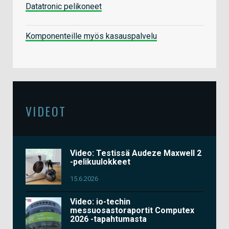
Datatronic pelikoneet
Komponenteille myös kasauspalvelu
VIDEOT
Video: Testissä Audeze Maxwell 2
-pelikuulokkeet
15.6.2026
Video: io-techin
messuosastoraportit Computex
2026 -tapahtumasta