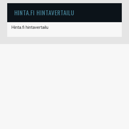
HINTA.FI HINTAVERTAILU
Hinta.fi hintavertailu