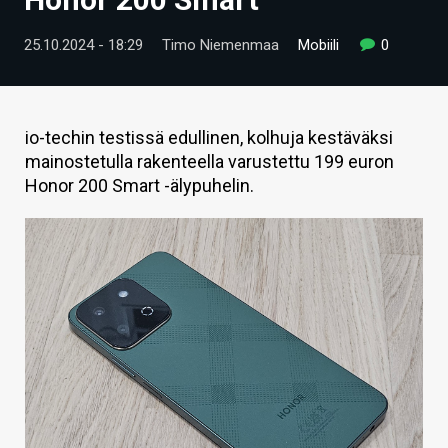
ARTIKKELIT
25.10.2024 - 18:29
Timo Niemenmaa
Mobiili
0
VIDEOT
TECHBBS
io-techin testissä edullinen, kolhuja kestäväksi
TIETOA
mainostetulla rakenteella varustettu 199 euron
Honor 200 Smart -älypuhelin.
HINTA.FI
KAUPPA
VAIHDA TEEMA
HAKU