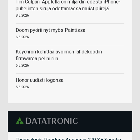
Tim Culpan: Applella on miljardin edestä iPhone-
puhelinten siruja odottamassa muistipiirejä
8.8.2026
Doom pyörii nyt myös Paintissa
6.8.2026
Keychron kehittää avoimen lähdekoodin
firmwarea pelihiiriin
5.8.2026
Honor uudisti logonsa
5.8.2026
Thermalright Peerless Assassin 120 SE Suoritin