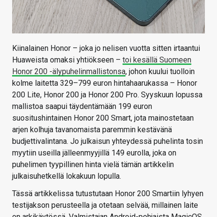
Kiinalainen Honor – joka jo nelisen vuotta sitten irtaantui
Huaweista omaksi yhtiökseen –
toi kesällä Suomeen
Honor 200 -älypuhelinmallistonsa
, johon kuului tuolloin
kolme laitetta 329–799 euron hintahaarukassa – Honor
200 Lite, Honor 200 ja Honor 200 Pro. Syyskuun lopussa
mallistoa saapui täydentämään 199 euron
suositushintainen Honor 200 Smart, jota mainostetaan
arjen kolhuja tavanomaista paremmin kestävänä
budjettivalintana. Jo julkaisun yhteydessä puhelinta tosin
myytiin useilla jälleenmyyjillä 149 eurolla, joka on
puhelimen tyypillinen hinta vielä tämän artikkelin
julkaisuhetkellä lokakuun lopulla.
Tässä artikkelissa tutustutaan Honor 200 Smartiin lyhyen
testijakson perusteella ja otetaan selvää, millainen laite
on arkikäytössä. Valmistajan Android-pohjaista MagicOS