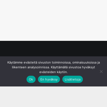
© S&J Media Oy
Käytämme evästeitä sivuston toiminnoissa, ominaisuuksissa ja
liikenteen analysoinnissa. Käyttämällä sivustoa hyväksyt
evästeiden käytön.
Ok
En hyväksy
Lisätietoja
;