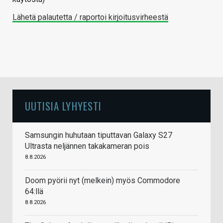
Lähetä palautetta / raportoi kirjoitusvirheestä
UUTISIA LYHYESTI
Samsungin huhutaan tiputtavan Galaxy S27
Ultrasta neljännen takakameran pois
8.8.2026
Doom pyörii nyt (melkein) myös Commodore
64:llä
8.8.2026