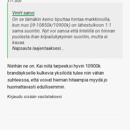
3.11.2020
VmH sanoi
On se tämäkin keino tiputtaa hintaa markkinoilla,
kun nuo (i9-10850k/10900k) on lähestulkoon 1:1
sama suoritin. Nyt voi sanoa että Intelillä on hinnan
puolesta ihan kilpailukykyinen suoritin, mutta ei
kauaa.
Napsauta laajentaaksesi…
Niinhän ne on. Kai niitä tarpeeksi hyvin 10900k
brandäykselle kulkevia yksilöitä tulee niin vähän
suhteessa, että voivat hieman hitaampia myydä jo
huomattavasti edullisemmin.
Kirjaudu sisään vastataksesi