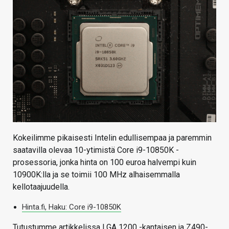
KAUPPA
VAIHDA TEEMA
HAKU
Kokeilimme pikaisesti Intelin edullisempaa ja paremmin
saatavilla olevaa 10-ytimistä Core i9-10850K -
prosessoria, jonka hinta on 100 euroa halvempi kuin
10900K:lla ja se toimii 100 MHz alhaisemmalla
kellotaajuudella.
Hinta.fi, Haku: Core i9-10850K
Tutustumme artikkelissa LGA 1200 -kantaisen ja Z490-