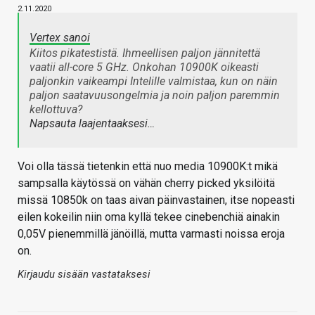
2.11.2020
Vertex sanoi
Kiitos pikatestistä. Ihmeellisen paljon jännitettä
vaatii all-core 5 GHz. Onkohan 10900K oikeasti
paljonkin vaikeampi Intelille valmistaa, kun on näin
paljon saatavuusongelmia ja noin paljon paremmin
kellottuva?
Napsauta laajentaaksesi…
Voi olla tässä tietenkin että nuo media 10900K:t mikä
sampsalla käytössä on vähän cherry picked yksilöitä
missä 10850k on taas aivan päinvastainen, itse nopeasti
eilen kokeilin niin oma kyllä tekee cinebenchiä ainakin
0,05V pienemmillä jänöillä, mutta varmasti noissa eroja
on.
Kirjaudu sisään vastataksesi