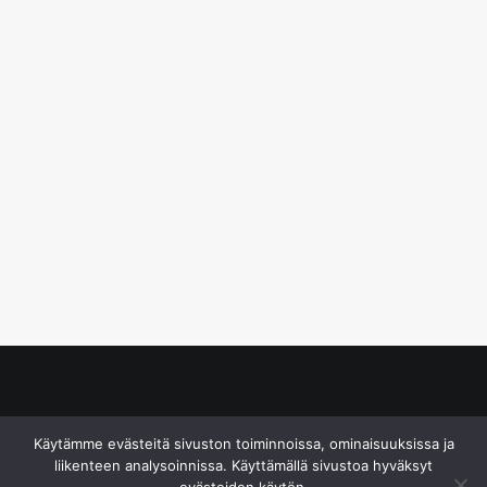
© S&J Media Oy
Käytämme evästeitä sivuston toiminnoissa, ominaisuuksissa ja
liikenteen analysoinnissa. Käyttämällä sivustoa hyväksyt