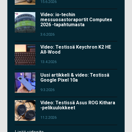
15.6.2026
Video: io-techin
messuosastoraportit Computex
2026 -tapahtumasta
3.6.2026
Video: Testissä Keychron K2 HE
All-Wood
13.4.2026
Uusi artikkeli & video: Testissä
Google Pixel 10a
9.3.2026
Video: Testissä Asus ROG Kithara
-pelikuulokkeet
11.2.2026