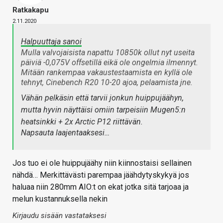
Ratkakapu
2.11.2020
Halpuuttaja sanoi
Mulla valvojaisista napattu 10850k ollut nyt useita
päiviä -0,075V offsetillä eikä ole ongelmia ilmennyt.
Mitään rankempaa vakaustestaamista en kyllä ole
tehnyt, Cinebench R20 10-20 ajoa, pelaamista jne.
Vähän pelkäsin että tarvii jonkun huippujäähyn,
mutta hyvin näyttäisi omiin tarpeisiin Mugen5:n
heatsinkki + 2x Arctic P12 riittävän.
Napsauta laajentaaksesi…
Jos tuo ei ole huippujäähy niin kiinnostaisi sellainen
nähdä… Merkittävästi parempaa jäähdytyskykyä jos
haluaa niin 280mm AIO:t on ekat jotka sitä tarjoaa ja
melun kustannuksella nekin
Kirjaudu sisään vastataksesi