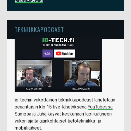
Lisää videoita
TEKNIIKKAPODCAST
io-techin viikottainen tekniikkapodcast lähetetään
perjantaisin klo 15 live-lähetyksenä
YouTubessa
.
Sampsa ja Juha käyvät keskenään läpi kuluneen
viikon ajalta ajankohtaiset tietotekniikka- ja
mobiiliaiheet.