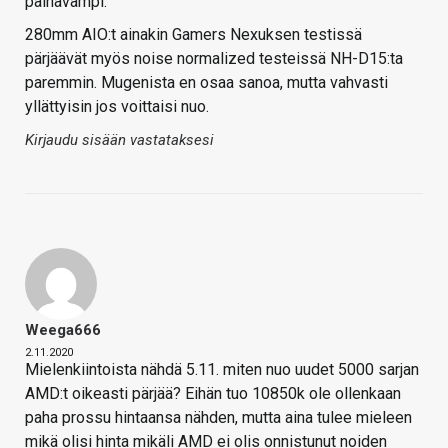
painavampi.
280mm AIO:t ainakin Gamers Nexuksen testissä
pärjäävät myös noise normalized testeissä NH-D15:ta
paremmin. Mugenista en osaa sanoa, mutta vahvasti
yllättyisin jos voittaisi nuo.
Kirjaudu sisään vastataksesi
Weega666
2.11.2020
Mielenkiintoista nähdä 5.11. miten nuo uudet 5000 sarjan
AMD:t oikeasti pärjää? Eihän tuo 10850k ole ollenkaan
paha prossu hintaansa nähden, mutta aina tulee mieleen
mikä olisi hinta mikäli AMD ei olis onnistunut noiden