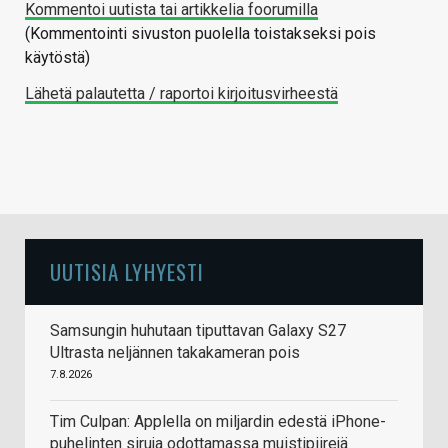
Kommentoi uutista tai artikkelia foorumilla
(Kommentointi sivuston puolella toistakseksi pois
käytöstä)
Lähetä palautetta / raportoi kirjoitusvirheestä
UUTISIA LYHYESTI
Samsungin huhutaan tiputtavan Galaxy S27
Ultrasta neljännen takakameran pois
7.8.2026
Tim Culpan: Applella on miljardin edestä iPhone-
puhelinten siruja odottamassa muistipiirejä