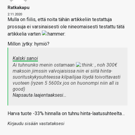
Ratkakapu
2.11.2020
Mulla on fiilis, että noita tähän artikkeliin testattuja
prossuja ei varsinaisesti ole nineomaisesti testattu tätä
artikkelia varten
Millon :jytky: hymiö?
Kalski sanoi
Ai tuhnunko menin ostamaan
, noh 300€
maksoin jimssin valvojaisissa niin ei siitä hinta-
suorituskykysuhteessa kilpailijaa löydä toivottavasti
vuoteen (ryzen 5 5600x jos on huonompi niin all is
good)
Napsauta laajentaaksesi…
Harva tuote -33% hinnalla on tuhnu hinta-laatusuhteelta…
Kirjaudu sisään vastataksesi