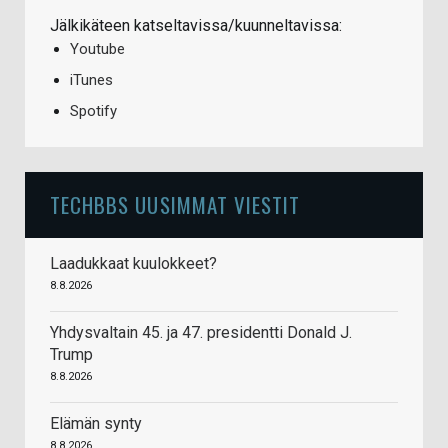
Jälkikäteen katseltavissa/kuunneltavissa:
Youtube
iTunes
Spotify
TECHBBS UUSIMMAT VIESTIT
Laadukkaat kuulokkeet?
8.8.2026
Yhdysvaltain 45. ja 47. presidentti Donald J.
Trump
8.8.2026
Elämän synty
8.8.2026