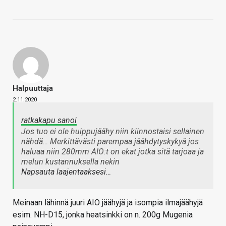
Halpuuttaja
2.11.2020
ratkakapu sanoi
Jos tuo ei ole huippujäähy niin kiinnostaisi sellainen
nähdä… Merkittävästi parempaa jäähdytyskykyä jos
haluaa niin 280mm AIO:t on ekat jotka sitä tarjoaa ja
melun kustannuksella nekin
Napsauta laajentaaksesi…
Meinaan lähinnä juuri AIO jäähyjä ja isompia ilmajäähyjä
esim. NH-D15, jonka heatsinkki on n. 200g Mugenia