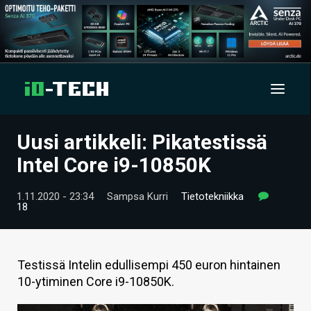
Uusi artikkeli: Pikatestissä
UUTISET
Intel Core i9-10850K
ARTIKKELIT
1.11.2020 - 23:34
Sampsa Kurri
Tietotekniikka
18
VIDEOT
TECHBBS
Testissä Intelin edullisempi 450 euron hintainen
TIETOA
10-ytiminen Core i9-10850K.
HINTA.FI