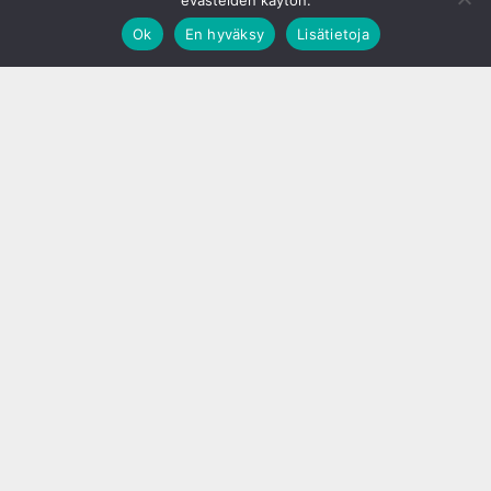
evästeiden käytön.
Ok
En hyväksy
Lisätietoja
;