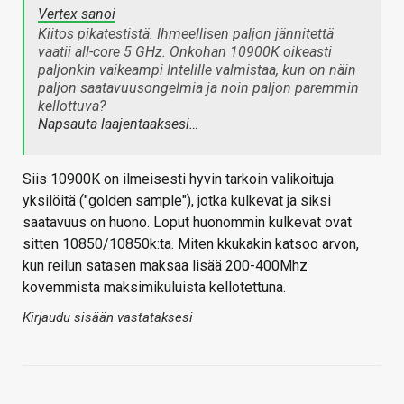
Vertex sanoi
Kiitos pikatestistä. Ihmeellisen paljon jännitettä
vaatii all-core 5 GHz. Onkohan 10900K oikeasti
paljonkin vaikeampi Intelille valmistaa, kun on näin
paljon saatavuusongelmia ja noin paljon paremmin
kellottuva?
Napsauta laajentaaksesi…
Siis 10900K on ilmeisesti hyvin tarkoin valikoituja
yksilöitä ("golden sample"), jotka kulkevat ja siksi
saatavuus on huono. Loput huonommin kulkevat ovat
sitten 10850/10850k:ta. Miten kkukakin katsoo arvon,
kun reilun satasen maksaa lisää 200-400Mhz
kovemmista maksimikuluista kellotettuna.
Kirjaudu sisään vastataksesi