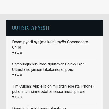
UUTISIA LYHYESTI
Doom pyörii nyt (melkein) myös Commodore
64:llä
9.8.2026
Samsungin huhutaan tiputtavan Galaxy S27
Ultrasta neljännen takakameran pois
9.8.2026
Tim Culpan: Applella on miljardin edestä iPhone-
puhelinten siruja odottamassa muistipiirejä
9.8.2026
Doom pyörii nyt myös Paintissa