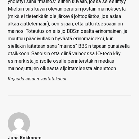
yhdistyi sana "mainos" siihen kuvaan, jossa se esiintyy.
Mielsin siis kuvan olevan peräisin jostain mainoksesta
(mikä ei tietenkään ole järkevä johtopäätös, jos asiaa
alkaa ajattelemaan), sen sijaan, että juttu itsessään on
mainos. Toteutus on siis jo BBS:n osalta erinomainen, ja
muuttuu pääsivullakin hyvästä erinomaiseksi, kun
sielläkin laitetaan sana "mainos" BBS:n tapaan punaisella
otsikkoon. Sanoisin että siinä vaiheessa IO-tech käy
esimerkistä jo isolle osalle perinteistäkin mediaa
mainosjuttujen oikeasta sijoittamisesta aineistoon.
Kirjaudu sisään vastataksesi
Juha Kokkonen