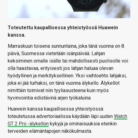
Toteutettu kaupallisessa yhteistyössä Huawein
kanssa.
Marraskuun toisena sunnuntaina, joka tänä vuonna on 8.
päivä, Suomessa vietetään isänpäivää. Lahjan
keksiminen omalle isälle tai mahdollisesti puolisolle voi
olla haastavaa, erityisesti jos lahjan haluaa olevan
hyödyllinen ja merkityksellinen. Yksi vaihtoehto lahjaksi,
joka ei jää turhaksi, on tänä vuonna älykello. Älykellot
nimittäin toimivat niin tyyliasusteena kuin myös
hyvinvointia edistävinä arjen työkaluina.
Huawein kanssa kaupallisessa yhteistyössä
toteutetussa advertoriaalissa käydään läpi uuden
Watch
GT 2 Pro -älykellon
kykyjä ja ominaisuuksia etenkin
terveiden elämäntapojen näkökulmasta.