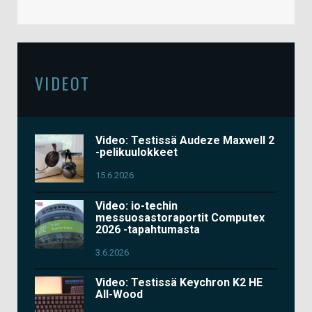
VIDEOT
Video: Testissä Audeze Maxwell 2
-pelikuulokkeet
15.6.2026
Video: io-techin
messuosastoraportit Computex
2026 -tapahtumasta
3.6.2026
Video: Testissä Keychron K2 HE
All-Wood