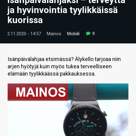
ARTIKKELIT
ja hyvinvointia tyylikkäissä
kuorissa
VIDEOT
TECHBBS
2.11.2020 - 14:57
Mainos
Mobiili
9
TIETOA
HINTA.FI
Isänpäivälahjaa etsimässä? Älykello tarjoaa niin
arjen hyötyjä kuin myös tukea terveelliseen
KAUPPA
elämään tyylikkäässä pakkauksessa.
VAIHDA TEEMA
HAKU