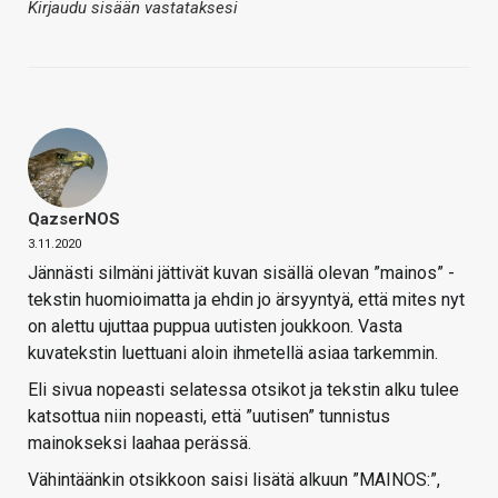
Kirjaudu sisään vastataksesi
QazserNOS
3.11.2020
Jännästi silmäni jättivät kuvan sisällä olevan ”mainos” -
tekstin huomioimatta ja ehdin jo ärsyyntyä, että mites nyt
on alettu ujuttaa puppua uutisten joukkoon. Vasta
kuvatekstin luettuani aloin ihmetellä asiaa tarkemmin.
Eli sivua nopeasti selatessa otsikot ja tekstin alku tulee
katsottua niin nopeasti, että ”uutisen” tunnistus
mainokseksi laahaa perässä.
Vähintäänkin otsikkoon saisi lisätä alkuun ”MAINOS:”,