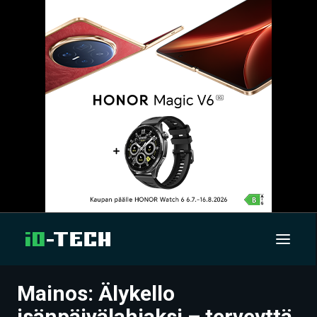
Mainos: Älykello
UUTISET
isänpäivälahjaksi – terveyttä