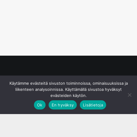
© S&J Media Oy
Käytämme evästeitä sivuston toiminnoissa, ominaisuuksissa ja
liikenteen analysoinnissa. Käyttämällä sivustoa hyväksyt
evästeiden käytön.
Ok
En hyväksy
Lisätietoja
;