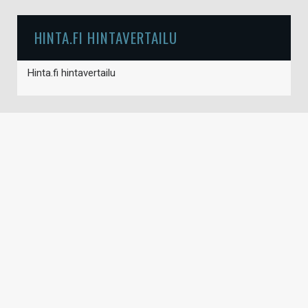
HINTA.FI HINTAVERTAILU
Hinta.fi hintavertailu