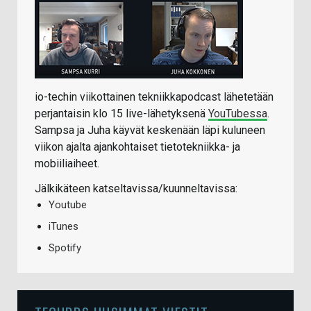
io-techin viikottainen tekniikkapodcast lähetetään
perjantaisin klo 15 live-lähetyksenä
YouTubessa
.
Sampsa ja Juha käyvät keskenään läpi kuluneen
viikon ajalta ajankohtaiset tietotekniikka- ja
mobiiliaiheet.
Jälkikäteen katseltavissa/kuunneltavissa:
Youtube
iTunes
Spotify