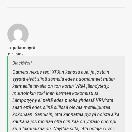
Lepakomäyrä
11.10.2019
BlackWolf
Gamers nexus repi XFX:n kanssa auki ja jostain
syystä eivät siinä samalla edes huomanneet miten
karmealla tavalla on ton kortin VRM jäähdytetty,
muutoinkin toki ihan karmea kokonaisuus.
Lämpötyyny ei peitä edes puolia yhdestä VRM:stä
saati että edes siinä siilissä olevaa metallipintaa
kokonaan. Sanoisin, että kannattaa pysyä noista aika
kaukana jos meinaa että elinikää on yhtään enempi
kuin takuuaikaa on. Näyttää siltä, että ostaja ei voi