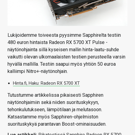
Lukijoidemme toiveesta pyysimme Sapphirelta testiin
480 euron hintaista Radeon RX 5700 XT Pulse -
näytönohjainta sillä kyseisen mallin hinta-laatu-suhde
vaikutti olevan ulkomaalaisten testien perusteella varsin
hyvällä mallilla. Testiin saapui myös yhtiön 50 euroa
kalliimpi Nitro+-näytönohjain.
Hinta.fi, Haku: Radeon RX 5700 XT
Tutustumme artikkelissa pikaisesti Sapphiren
näytönohjaimiin sekä niiden suorituskykyyn,
tehonkulutukseen, lämpötilaan ja melutasoon.
Katsastamme myös Sapphiren-ohjelmiston
suorituskykyä parantavan Boost-ominaisuuden.
Lue artikkeli:
Pikatestissä Sapphire Radeon RX 5700