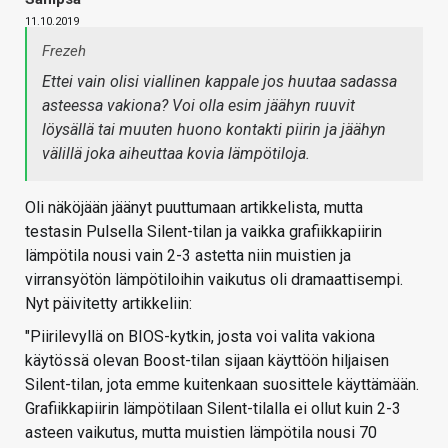
11.10.2019
Frezeh
Ettei vain olisi viallinen kappale jos huutaa sadassa
asteessa vakiona? Voi olla esim jäähyn ruuvit
löysällä tai muuten huono kontakti piirin ja jäähyn
välillä joka aiheuttaa kovia lämpötiloja.
Oli näköjään jäänyt puuttumaan artikkelista, mutta
testasin Pulsella Silent-tilan ja vaikka grafiikkapiirin
lämpötila nousi vain 2-3 astetta niin muistien ja
virransyötön lämpötiloihin vaikutus oli dramaattisempi.
Nyt päivitetty artikkeliin:
"Piirilevyllä on BIOS-kytkin, josta voi valita vakiona
käytössä olevan Boost-tilan sijaan käyttöön hiljaisen
Silent-tilan, jota emme kuitenkaan suosittele käyttämään.
Grafiikkapiirin lämpötilaan Silent-tilalla ei ollut kuin 2-3
asteen vaikutus, mutta muistien lämpötila nousi 70