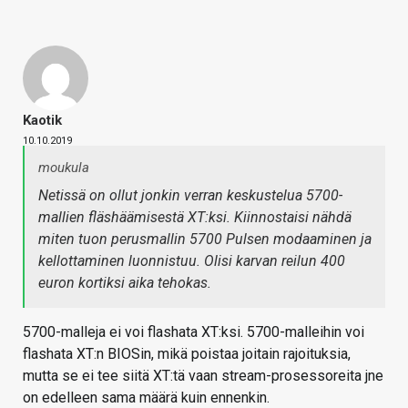
Kaotik
10.10.2019
moukula
Netissä on ollut jonkin verran keskustelua 5700-
mallien fläshäämisestä XT:ksi. Kiinnostaisi nähdä
miten tuon perusmallin 5700 Pulsen modaaminen ja
kellottaminen luonnistuu. Olisi karvan reilun 400
euron kortiksi aika tehokas.
5700-malleja ei voi flashata XT:ksi. 5700-malleihin voi
flashata XT:n BIOSin, mikä poistaa joitain rajoituksia,
mutta se ei tee siitä XT:tä vaan stream-prosessoreita jne
on edelleen sama määrä kuin ennenkin.