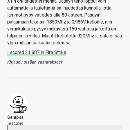
XT:n ohi taidettiin mennä. Jäähyn teho loppui vain
auttamatta ja tuulettimia sai huudattaa kunnolla, jotta
lämmöt pysyivät edes alle 80 asteen. Päädyin
palaamaan takaisin 1850Mhz ja 0,986V kelloille, niin
virrankulutus pysyy mukavasti 150 watissa ja kortti on
hiljainen ja viileä. Muistit kellotettu 920Mhz ja siitä ei saa
ylös millään tai kaatuu peleissä.
I scored 21 887 in Fire Strike
Kirjaudu sisään vastataksesi
Sampsa
10.10.2019