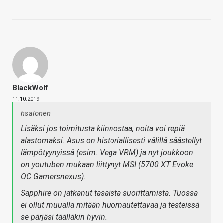
BlackWolf
11.10.2019
hsalonen
Lisäksi jos toimitusta kiinnostaa, noita voi repiä
alastomaksi. Asus on historiallisesti välillä säästellyt
lämpötyynyissä (esim. Vega VRM) ja nyt joukkoon
on youtuben mukaan liittynyt MSI (5700 XT Evoke
OC Gamersnexus).
Sapphire on jatkanut tasaista suorittamista. Tuossa
ei ollut muualla mitään huomautettavaa ja testeissä
se pärjäsi täälläkin hyvin.