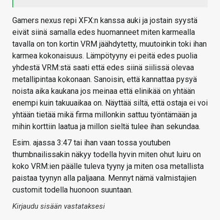
Gamers nexus repi XFX:n kanssa auki ja jostain syystä
eivät siinä samalla edes huomanneet miten karmealla
tavalla on ton kortin VRM jäähdytetty, muutoinkin toki ihan
karmea kokonaisuus. Lämpötyyny ei peitä edes puolia
yhdestä VRM:stä saati että edes siinä siilissä olevaa
metallipintaa kokonaan. Sanoisin, että kannattaa pysyä
noista aika kaukana jos meinaa että elinikää on yhtään
enempi kuin takuuaikaa on. Näyttää siltä, että ostaja ei voi
yhtään tietää mikä firma millonkin sattuu työntämään ja
mihin korttiin laatua ja millon sieltä tulee ihan sekundaa.
Esim. ajassa 3:47 tai ihan vaan tossa youtuben
thumbnailissakin näkyy todella hyvin miten ohut luiru on
koko VRM:ien päälle tuleva tyyny ja miten osa metallista
paistaa tyynyn alla paljaana. Mennyt nämä valmistajien
customit todella huonoon suuntaan.
Kirjaudu sisään vastataksesi