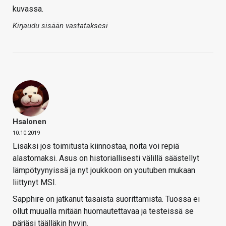
kuvassa.
Kirjaudu sisään vastataksesi
Hsalonen
10.10.2019
Lisäksi jos toimitusta kiinnostaa, noita voi repiä
alastomaksi. Asus on historiallisesti välillä säästellyt
lämpötyynyissä ja nyt joukkoon on youtuben mukaan
liittynyt MSI.
Sapphire on jatkanut tasaista suorittamista. Tuossa ei
ollut muualla mitään huomautettavaa ja testeissä se
pärjäsi täälläkin hyvin.