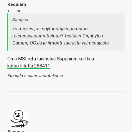
Requiem
11.10.2019
Sampsa
Toimii siis jos näytönohjain perustuu
referenssisuunnitteluun? Testasin Gigabyten
Gaming OC:lla ja ilmoitti väärästä valmistajasta.
Oma MSI refu tunnistuu Sapphiren korttina.
katso liitettä 288411
Kirjaudu sisään vastataksesi
Sampsa