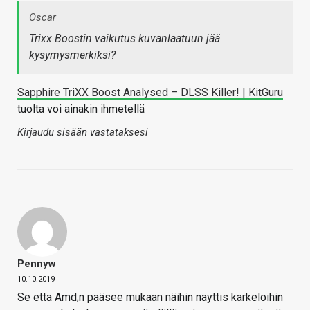
Oscar
Trixx Boostin vaikutus kuvanlaatuun jää
kysymysmerkiksi?
Sapphire TriXX Boost Analysed – DLSS Killer! | KitGuru
tuolta voi ainakin ihmetellä
Kirjaudu sisään vastataksesi
Pennyw
10.10.2019
Se että Amd;n pääsee mukaan näihin näyttis karkeloihin