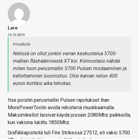
Lare
10.10.2019
moukula
Netissä on ollut jonkin verran keskustelua 5700-
mallien fläshäämisestä XT:ksi. Kiinnostaisi nähdä
miten tuon perusmallin 5700 Pulsen modaaminen ja
kellottaminen luonnistuu. Olisi karvan reilun 400
euron kortiksi aika tehokas.
Itse poistin perusmallin Pulsen rajoitukset ihan
MorePowerToolin avulla rekisteriä muokkaamalla.
Maksimikellot taisivat käydä jossain 2080Mhz paikkeilla,
kun vakiona lukittu 1850Mhz.
Grafiikkapisteitä tuli Fire Strikessä 27512, eli vakio 5700