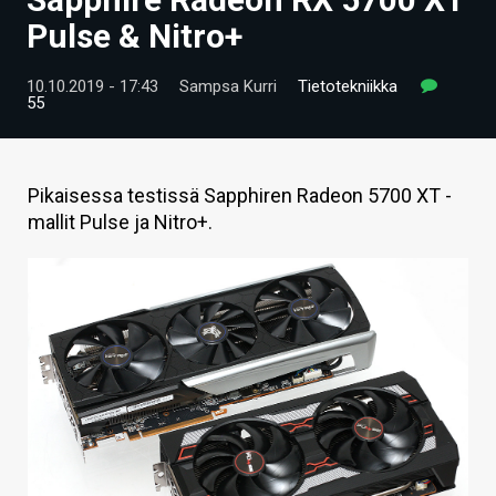
ARTIKKELIT
Pulse & Nitro+
VIDEOT
10.10.2019 - 17:43
Sampsa Kurri
Tietotekniikka
55
TECHBBS
TIETOA
Pikaisessa testissä Sapphiren Radeon 5700 XT -
HINTA.FI
mallit Pulse ja Nitro+.
KAUPPA
VAIHDA TEEMA
HAKU