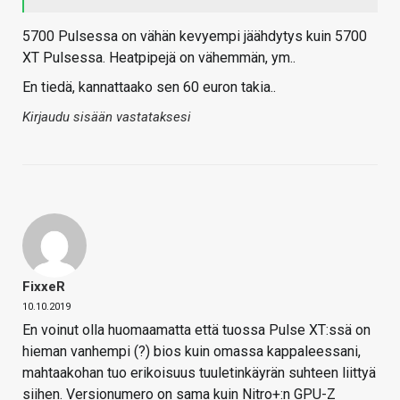
5700 Pulsessa on vähän kevyempi jäähdytys kuin 5700
XT Pulsessa. Heatpipejä on vähemmän, ym..
En tiedä, kannattaako sen 60 euron takia..
Kirjaudu sisään vastataksesi
FixxeR
10.10.2019
En voinut olla huomaamatta että tuossa Pulse XT:ssä on
hieman vanhempi (?) bios kuin omassa kappaleessani,
mahtaakohan tuo erikoisuus tuuletinkäyrän suhteen liittyä
siihen. Versionumero on sama kuin Nitro+:n GPU-Z