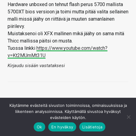
Hardware unboxed on tehnut flash perus 5700 mallista
5700XT bios versioon ja toimi mutta pitää valita sellainen
malli missä jäähy on riittävä ja muuten samanlainen
piirilevy.
Muistaksenoi oli XFX mallinen mikä jäähy on sama mitä
Thicc mallissa päitsi on musta.
Tuossa linkki
https://www.youtube.com/watch?
v=Kt2MUmMt31U
Kirjaudu sisään vastataksesi
Käytämme evästeitä sivuston toiminnoissa, ominaisuuksissa ja
liikenteen analysoinnissa. Käyttämällä sivustoa hyväksyt
evästeiden käytön.
Marti77
Ok
En hyväksy
Lisätietoja
11.10.2019