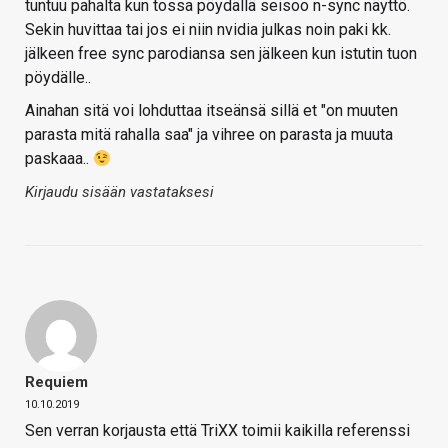
tuntuu pahalta kun tossa pöydällä seisoo n-sync näyttö.
Sekin huvittaa tai jos ei niin nvidia julkas noin paki kk.
jälkeen free sync parodiansa sen jälkeen kun istutin tuon
pöydälle..
Ainahan sitä voi lohduttaa itseänsä sillä et "on muuten
parasta mitä rahalla saa" ja vihree on parasta ja muuta
paskaaa..
Kirjaudu sisään vastataksesi
Requiem
10.10.2019
Sen verran korjausta että TriXX toimii kaikilla referenssi