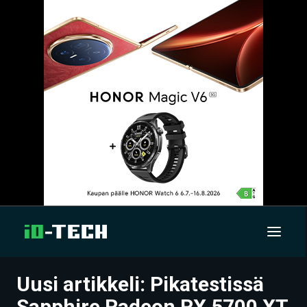
Uusi artikkeli: Pikatestissä
UUTISET
Sapphire Radeon RX 5700 XT