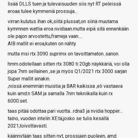
lisää DLLS tuen ja tulevaisuuden siis nyt RT peleissä
eroaa tulee kymmeniä prossuja…
virran kulutus ihan ok,siitä plussat,on siinä muutama
kymmnen wattia eroa nvidiaan.mutta eipä sitä ennenkään
ole pajon arvostettu,frameja vaan….
AIB mallit ei eroa,kuten on nähty.
mutta msi rtx 3090 suprimx on tavoittamaton..sanon.
hmm.odotellaan sitten rtx 3080 ti 20gb näykkäriä, voi olla
jopa 7nm sellainen ,se ja myös Q1/2021 rtx 3000 sarjan
Super mallit ainakin.
,niissä enemmän muistia ja BAR kaikissa ,eli vastaava
kuin amd:n SAM ja samalla 7nm tekniikalla kuin rx
6000:set.
taas pitää odottaa pari vuotta…rdna3 ja nvidia hopper…
taino, vuoden intelin XE:tä,josko se tulis kesällä
2021,toivottavasti.
käännytään taas sitten nyt, prossujen puoleen, amd