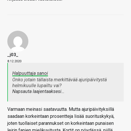
_j03_
8.12.2020
Halpuuttaja sanoi
Onko jotain tällaista merkittävää ajuripäivitystä
helmikuulle lupailtu vai?
Napsauta laajentaaksesi…
Varmaan meinasi saatavuutta. Mutta ajuripäivityksillä
saadaan korkeintaan prosentteja lisää suorituskykyä,
joten tuollaiset parannukset on korkeintaan punaisen
leirin fanien mielikuvitusta. Kortit on pöydässä, niillä