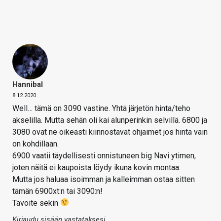
Hannibal
8.12.2020
Well… tämä on 3090 vastine. Yhtä järjetön hinta/teho
akselilla. Mutta sehän oli kai alunperinkin selvillä. 6800 ja
3080 ovat ne oikeasti kiinnostavat ohjaimet jos hinta vain
on kohdillaan.
6900 vaatii täydellisesti onnistuneen big Navi ytimen,
joten näitä ei kaupoista löydy ikuna kovin montaa.
Mutta jos haluaa isoimman ja kalleimman ostaa sitten
tämän 6900xt:n tai 3090:n!
Tavoite sekin
Kirjaudu sisään vastataksesi