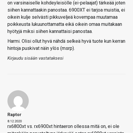
on varsinaiselle kohdeyleisölle (ei-pelaajat) tärkeää joten
siihen kannattaakin panostaa. 6900XT ei tarjoa muistia, ei
oikein kulje selvästi pikkuveljeä kovempaa muutamaa
poikkeusta lukuunottamatta eikä oikein omaa muitakaan
hyötyjä miksi siihen kannattaisi panostaa.
Harmi. Olisi ollut hyvä nähdä selkeä hyvä tuote kun kerran
hintoja puskivat näin ylös (msrp).
Kirjaudu sisään vastataksesi
Raptor
8.12.2020
rx6800xt vs. rx6900xt hintaeron ollessa mitä on, ei ole