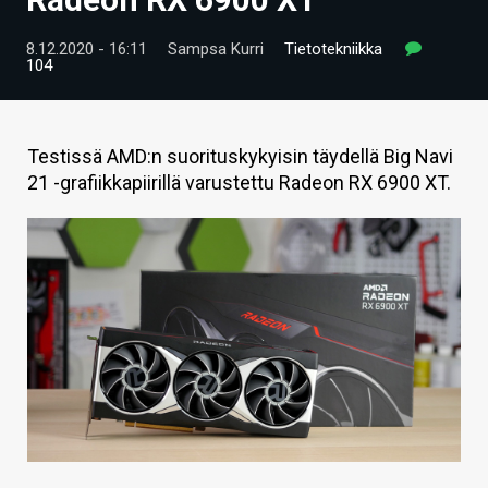
ARTIKKELIT
8.12.2020 - 16:11
Sampsa Kurri
Tietotekniikka
104
VIDEOT
TECHBBS
Testissä AMD:n suorituskykyisin täydellä Big Navi
TIETOA
21 -grafiikkapiirillä varustettu Radeon RX 6900 XT.
HINTA.FI
KAUPPA
VAIHDA TEEMA
HAKU