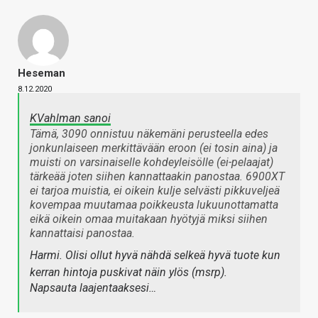
Heseman
8.12.2020
KVahlman sanoi
Tämä, 3090 onnistuu näkemäni perusteella edes
jonkunlaiseen merkittävään eroon (ei tosin aina) ja
muisti on varsinaiselle kohdeyleisölle (ei-pelaajat)
tärkeää joten siihen kannattaakin panostaa. 6900XT
ei tarjoa muistia, ei oikein kulje selvästi pikkuveljeä
kovempaa muutamaa poikkeusta lukuunottamatta
eikä oikein omaa muitakaan hyötyjä miksi siihen
kannattaisi panostaa.
Harmi. Olisi ollut hyvä nähdä selkeä hyvä tuote kun
kerran hintoja puskivat näin ylös (msrp).
Napsauta laajentaaksesi…