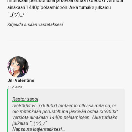
mitenkään perusteltuna järkevää ostaa rx6900xt versiota
ainakaan 1440p pelaamiseen. Aika turhake julkaisu
¯_(ツ)_/¯
Kirjaudu sisään vastataksesi
Jill Valentine
8.12.2020
Raptor sanoi
rx6800xt vs. rx6900xt hintaeron ollessa mitä on, ei
ole mitenkään perusteltuna järkevää ostaa rx6900xt
versiota ainakaan 1440p pelaamiseen. Aika turhake
julkaisu ¯_(ツ)_/¯
Napsauta laajentaaksesi…