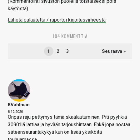
(Kommentointi sivuston puolella toistaiseksi pois
käytöstä)
Lähetä palautetta / raportoi kirjoitusvirheestä
104 KOMMENTTIA
1
2
3
Seuraava »
KVahlman
8.12.2020
Onpas raju pettymys tämä skaalautuminen. Piti pyyhkiä
3090:llä lattiaa ja hyvään tarjoushintaan. Ehkä jopa nostaa
säteenseurantakykyä kun on lisää yksiköitä
touhuamassa.