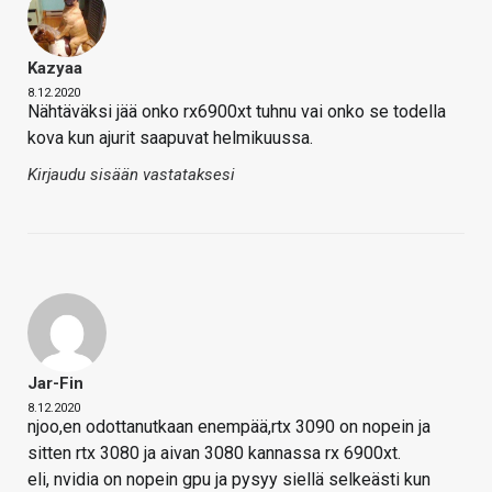
Kazyaa
8.12.2020
Nähtäväksi jää onko rx6900xt tuhnu vai onko se todella
kova kun ajurit saapuvat helmikuussa.
Kirjaudu sisään vastataksesi
Jar-Fin
8.12.2020
njoo,en odottanutkaan enempää,rtx 3090 on nopein ja
sitten rtx 3080 ja aivan 3080 kannassa rx 6900xt.
eli, nvidia on nopein gpu ja pysyy siellä selkeästi kun