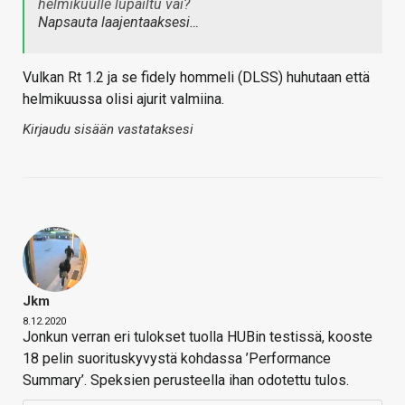
helmikuulle lupailtu vai?
Napsauta laajentaaksesi…
Vulkan Rt 1.2 ja se fidely hommeli (DLSS) huhutaan että
helmikuussa olisi ajurit valmiina.
Kirjaudu sisään vastataksesi
Jkm
8.12.2020
Jonkun verran eri tulokset tuolla HUBin testissä, kooste
18 pelin suorituskyvystä kohdassa ’Performance
Summary’. Speksien perusteella ihan odotettu tulos.