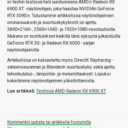
io-techin testissä heti uunituoreena AMD:n Radeon RX
6900 XT -näytönohjain, joka haastaa NVIDIAn GeForce
RTX 3090:n. Tutustumme artikkelissa näytönohjaimien
ominaisuuksiin ja suorituskykytestit on ajettu
3840×2160-, 2560×1440- ja 1920×1080-resoluutioilla.
Mukana on testitulokset kaikilla tänä syksynä julkaistuilla
GeForce RTX 30- ja Radeon RX 6000 -sarjan
näytönohjaimilla.
Artikkelissa on katsastettu myös DirectX Raytracing -
säteenseurannan ja Blenderin suorituskyky sekä ajettu
tehonkulutus-, lämpötila- ja melumittaukset. Lopuksi
kokeilimme näytönohjaimen ylikellottamista.
Lue artikkeli:
Testissä AMD Radeon RX 6900 XT
Kommentoi uutista tai artikkelia foorumilla