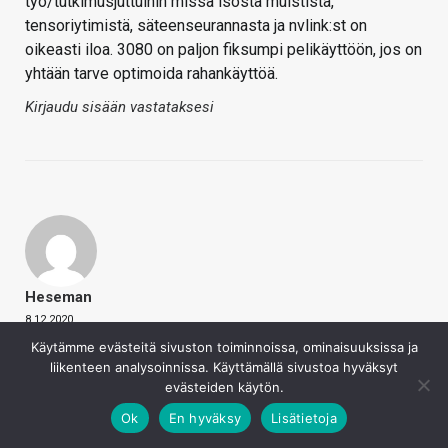
työ/tutkimusjuttuihin missä isosta muistista,
tensoriytimistä, säteenseurannasta ja nvlink:st on
oikeasti iloa. 3080 on paljon fiksumpi pelikäyttöön, jos on
yhtään tarve optimoida rahankäyttöä.
Kirjaudu sisään vastataksesi
Heseman
8.12.2020
Käytämme evästeitä sivuston toiminnoissa, ominaisuuksissa ja
finWeazel sanoi
liikenteen analysoinnissa. Käyttämällä sivustoa hyväksyt
3090 taitaa kuitenkin olla suunnattu koneäly, blender
evästeiden käytön.
jne. työ/tutkimusjuttuihin missä isosta muistista,
Ok
En hyväksy
Lisätietoja
tensoriytimistä, säteenseurannasta ja nvlink:sta on
oikeasti iloa. 3080 on paljon fiksumpi pelikäyttöön,