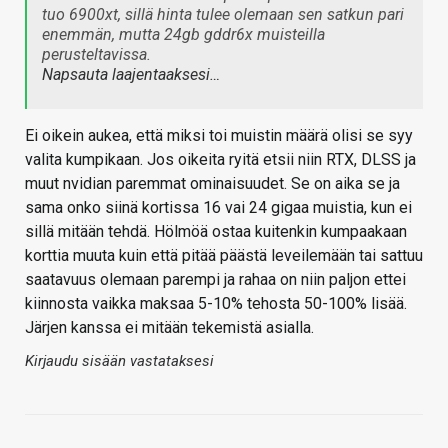
tuo 6900xt, sillä hinta tulee olemaan sen satkun pari
enemmän, mutta 24gb gddr6x muisteilla
perusteltavissa.
Napsauta laajentaaksesi…
Ei oikein aukea, että miksi toi muistin määrä olisi se syy
valita kumpikaan. Jos oikeita ryitä etsii niin RTX, DLSS ja
muut nvidian paremmat ominaisuudet. Se on aika se ja
sama onko siinä kortissa 16 vai 24 gigaa muistia, kun ei
sillä mitään tehdä. Hölmöä ostaa kuitenkin kumpaakaan
korttia muuta kuin että pitää päästä leveilemään tai sattuu
saatavuus olemaan parempi ja rahaa on niin paljon ettei
kiinnosta vaikka maksaa 5-10% tehosta 50-100% lisää.
Järjen kanssa ei mitään tekemistä asialla.
Kirjaudu sisään vastataksesi