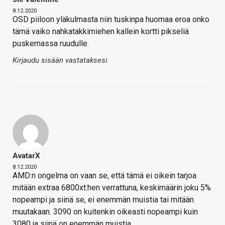
8.12.2020
OSD piiloon yläkulmasta niin tuskinpa huomaa eroa onko
tämä vaiko nahkatakkimiehen kallein kortti pikseliä
puskemassa ruudulle.
Kirjaudu sisään vastataksesi
AvatarX
8.12.2020
AMD:n ongelma on vaan se, että tämä ei oikein tarjoa
mitään extraa 6800xt:hen verrattuna, keskimäärin joku 5%
nopeampi ja siinä se, ei enemmän muistia tai mitään
muutakaan. 3090 on kuitenkin oikeasti nopeampi kuin
3080 ja siinä on enemmän muistia.