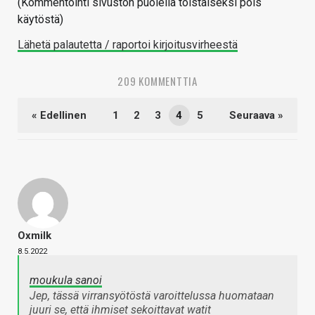
(Kommentointi sivuston puolella toistaiseksi pois
käytöstä)
Lähetä palautetta / raportoi kirjoitusvirheestä
209 KOMMENTTIA
« Edellinen
1
2
3
4
5
Seuraava »
Oxmilk
8.5.2022
moukula sanoi
Jep, tässä virransyötöstä varoittelussa huomataan
juuri se, että ihmiset sekoittavat watit