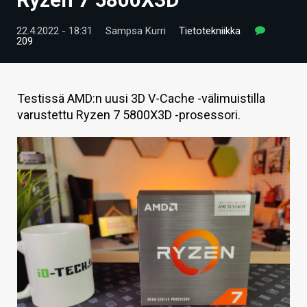
ARTIKKELIT
22.4.2022 - 18:31
Sampsa Kurri
Tietotekniikka
209
VIDEOT
TECHBBS
Testissä AMD:n uusi 3D V-Cache -välimuistilla
TIETOA
varustettu Ryzen 7 5800X3D -prosessori.
HINTA.FI
KAUPPA
VAIHDA TEEMA
HAKU