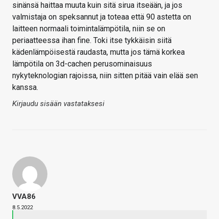
sinänsä haittaa muuta kuin sitä sirua itseään, ja jos
valmistaja on speksannut ja toteaa että 90 astetta on
laitteen normaali toimintalämpötila, niin se on
periaatteessa ihan fine. Toki itse tykkäisin siitä
kädenlämpöisestä raudasta, mutta jos tämä korkea
lämpötila on 3d-cachen perusominaisuus
nykyteknologian rajoissa, niin sitten pitää vain elää sen
kanssa.
Kirjaudu sisään vastataksesi
VVA86
8.5.2022