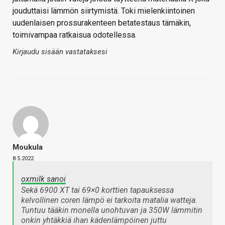
jouduttaisi lämmön siirtymistä. Toki mielenkiintoinen
uudenlaisen prossurakenteen betatestaus tämäkin,
toimivampaa ratkaisua odotellessa.
Kirjaudu sisään vastataksesi
Moukula
8.5.2022
oxmilk sanoi
Sekä 6900 XT tai 69×0 korttien tapauksessa
kelvollinen coren lämpö ei tarkoita matalia watteja.
Tuntuu tääkin monella unohtuvan ja 350W lämmitin
onkin yhtäkkiä ihan kädenlämpöinen juttu