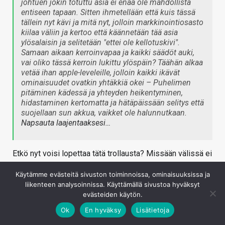
johtuen jokin totuttu asia ei enää ole mahdollista
entiseen tapaan. Sitten ihmetellään että kuis tässä
tällein nyt kävi ja mitä nyt, jolloin markkinointiosasto
kiilaa väliin ja kertoo että käännetään tää asia
ylösalaisin ja selitetään "ettei ole kellotuskivi".
Samaan aikaan kerroinvapaa ja kaikki säädöt auki,
vai oliko tässä kerroin lukittu ylöspäin? Täähän alkaa
vetää ihan apple-leveleille, jolloin kaikki ikävät
ominaisuudet ovatkin yhtäkkiä okei – Puhelimen
pitäminen kädessä ja yhteyden heikentyminen,
hidastaminen kertomatta ja hätäpäissään selitys että
suojellaan sun akkua, vaikket ole halunnutkaan.
Napsauta laajentaaksesi…
Etkö nyt voisi lopettaa tätä trollausta? Missään välissä ei
ole AMD sanonut, että 5800X3D:tä pystyisi kellottamaan
Käytämme evästeitä sivuston toiminnoissa, ominaisuuksissa ja
ja ennen myyntiintuloa
Robert Hallock
myös vahvisti,
liikenteen analysoinnissa. Käyttämällä sivustoa hyväksyt
ettei coren ylikellotus ja volttisäätö ole mahdollista. Siinä
evästeiden käytön.
nyt on vaan kerroinlukko prosessorin kellotaajuuden
Ok
En hyväksy
Lisätietoja
kertoimelle ja esto volttien säädölle, koska näistä ei