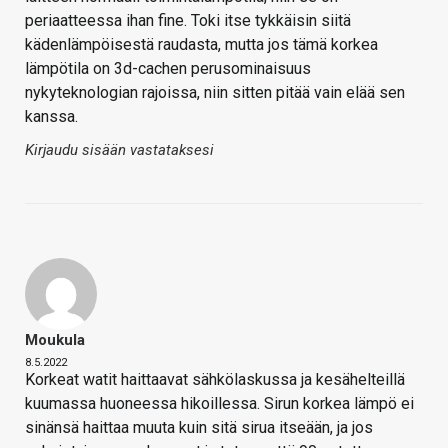
periaatteessa ihan fine. Toki itse tykkäisin siitä
kädenlämpöisestä raudasta, mutta jos tämä korkea
lämpötila on 3d-cachen perusominaisuus
nykyteknologian rajoissa, niin sitten pitää vain elää sen
kanssa.
Kirjaudu sisään vastataksesi
Moukula
8.5.2022
Korkeat watit haittaavat sähkölaskussa ja kesähelteillä
kuumassa huoneessa hikoillessa. Sirun korkea lämpö ei
sinänsä haittaa muuta kuin sitä sirua itseään, ja jos