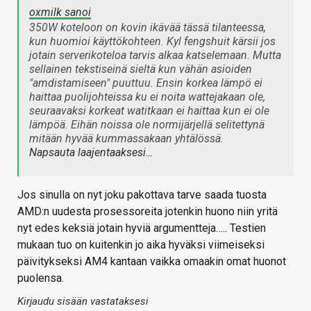
oxmilk sanoi
350W koteloon on kovin ikävää tässä tilanteessa,
kun huomioi käyttökohteen. Kyl fengshuit kärsii jos
jotain serverikoteloa tarvis alkaa katselemaan. Mutta
sellainen tekstiseinä sieltä kun vähän asioiden
"amdistamiseen" puuttuu. Ensin korkea lämpö ei
haittaa puolijohteissa ku ei noita wattejakaan ole,
seuraavaksi korkeat watitkaan ei haittaa kun ei ole
lämpöä. Eihän noissa ole normijärjellä selitettynä
mitään hyvää kummassakaan yhtälössä.
Napsauta laajentaaksesi…
Jos sinulla on nyt joku pakottava tarve saada tuosta
AMD:n uudesta prosessoreita jotenkin huono niin yritä
nyt edes keksiä jotain hyviä argumentteja….. Testien
mukaan tuo on kuitenkin jo aika hyväksi viimeiseksi
päivitykseksi AM4 kantaan vaikka omaakin omat huonot
puolensa.
Kirjaudu sisään vastataksesi