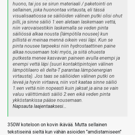
huono, tai jos se sirun materiaali / paketointi on
sellainen, joka huonontaa virtausta, eli tässä
visualisaatiossa se säiliöiden välinen putki olisi ohut
pilli, ja sinne säiliö 1:een aletaan laskemaan vettä,
niin varovaisestikin laskemalla se veden pinta
säiliössä alkaa nousta (lämpötila nousee) kun
pillistä ei meinaa mennä oikein vesi läpi. Kun se
pinta nousee tarpeeksi niin hydrostaattinen paine
alkaa nousemaan toki myös, ja siitä ohuesta
putkesta menee kasvavan paineen avulla enempi ja
enempi vettä läpi (suuri kontaktipintojen välinen
lämpötilaero eli delta-T parantaa lämpöenergian
virtausta). Jos taas se säiliöiden välinen putki on
leveä ja hyvin virtaava, niin voit kaataa sinne säiliö
1:een vettä niin nopeasti kuin jaksat ja aina se vain
valuu välittömästi säiliö 2:een eikä veden pinta
ykköstankissa pääse nousemaan.
Napsauta laajentaaksesi…
350W koteloon on kovin ikävää. Mutta sellainen
tekstiseinä sieltä kun vähän asioiden "amdistamiseen"