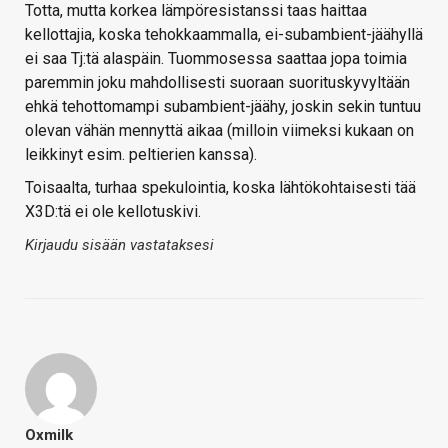
Totta, mutta korkea lämpöresistanssi taas haittaa
kellottajia, koska tehokkaammalla, ei-subambient-jäähyllä
ei saa Tj:tä alaspäin. Tuommosessa saattaa jopa toimia
paremmin joku mahdollisesti suoraan suorituskyvyltään
ehkä tehottomampi subambient-jäähy, joskin sekin tuntuu
olevan vähän mennyttä aikaa (milloin viimeksi kukaan on
leikkinyt esim. peltierien kanssa).
Toisaalta, turhaa spekulointia, koska lähtökohtaisesti tää
X3D:tä ei ole kellotuskivi.
Kirjaudu sisään vastataksesi
Oxmilk