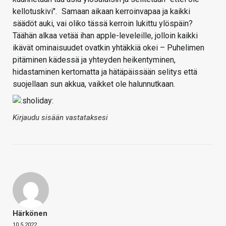
kellotuskivi".
Samaan aikaan kerroinvapaa ja kaikki
säädöt auki, vai oliko tässä kerroin lukittu ylöspäin?
Täähän alkaa vetää ihan apple-leveleille, jolloin kaikki
ikävät ominaisuudet ovatkin yhtäkkiä okei – Puhelimen
pitäminen kädessä ja yhteyden heikentyminen,
hidastaminen kertomatta ja hätäpäissään selitys että
suojellaan sun akkua, vaikket ole halunnutkaan.
Kirjaudu sisään vastataksesi
Härkönen
10.5.2022