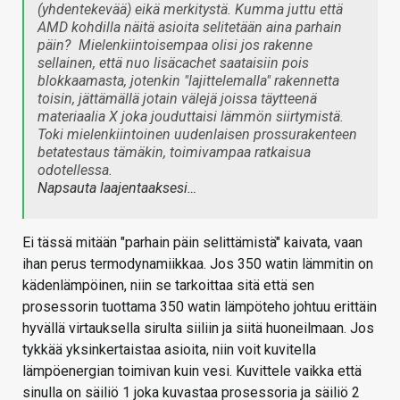
(yhdentekevää) eikä merkitystä. Kumma juttu että
AMD kohdilla näitä asioita selitetään aina parhain
päin?
Mielenkiintoisempaa olisi jos rakenne
sellainen, että nuo lisäcachet saataisiin pois
blokkaamasta, jotenkin "lajittelemalla" rakennetta
toisin, jättämällä jotain välejä joissa täytteenä
materiaalia X joka jouduttaisi lämmön siirtymistä.
Toki mielenkiintoinen uudenlaisen prossurakenteen
betatestaus tämäkin, toimivampaa ratkaisua
odotellessa.
Napsauta laajentaaksesi…
Ei tässä mitään "parhain päin selittämistä" kaivata, vaan
ihan perus termodynamiikkaa. Jos 350 watin lämmitin on
kädenlämpöinen, niin se tarkoittaa sitä että sen
prosessorin tuottama 350 watin lämpöteho johtuu erittäin
hyvällä virtauksella sirulta siiliin ja siitä huoneilmaan. Jos
tykkää yksinkertaistaa asioita, niin voit kuvitella
lämpöenergian toimivan kuin vesi. Kuvittele vaikka että
sinulla on säiliö 1 joka kuvastaa prosessoria ja säiliö 2