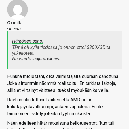
Oxmilk
10.5.2022
Härkönen sanoi
Tämä oli kyllä tiedossa jo ennen ettei 5800X3D:tä
ylikelloteta.
Napsauta laajentaaksesi…
Huhuna mielestäni, eikä valmistajalta suoraan sanottuna.
Joka sittemmin näemmä realisoitui. En tarkista faktoja,
sillä et viitsinyt väitteesi tueksi myöskään kaivella.
Itsehän olin tottunut siihen että AMD on ns.
kuluttajaystävällisempi, antaen vapauksia. Ei ole
tämmöinen estely jotenkin tyylinmukaista.
Näen edelleen hätäriratkaisuna kellotusestot, "kun tuli