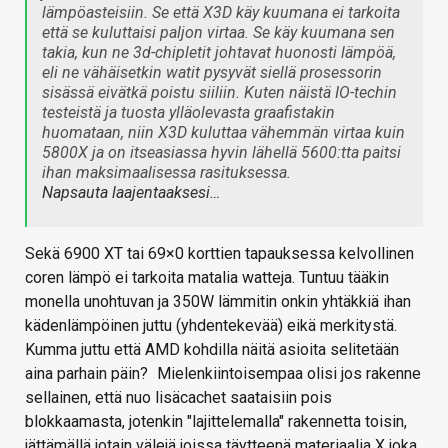
lämpöasteisiin. Se että X3D käy kuumana ei tarkoita
että se kuluttaisi paljon virtaa. Se käy kuumana sen
takia, kun ne 3d-chipletit johtavat huonosti lämpöä,
eli ne vähäisetkin watit pysyvät siellä prosessorin
sisässä eivätkä poistu siiliin. Kuten näistä IO-techin
testeistä ja tuosta ylläolevasta graafistakin
huomataan, niin X3D kuluttaa vähemmän virtaa kuin
5800X ja on itseasiassa hyvin lähellä 5600:tta paitsi
ihan maksimaalisessa rasituksessa.
Napsauta laajentaaksesi…
Sekä 6900 XT tai 69×0 korttien tapauksessa kelvollinen
coren lämpö ei tarkoita matalia watteja. Tuntuu tääkin
monella unohtuvan ja 350W lämmitin onkin yhtäkkiä ihan
kädenlämpöinen juttu (yhdentekevää) eikä merkitystä.
Kumma juttu että AMD kohdilla näitä asioita selitetään
aina parhain päin?
Mielenkiintoisempaa olisi jos rakenne
sellainen, että nuo lisäcachet saataisiin pois
blokkaamasta, jotenkin "lajittelemalla" rakennetta toisin,
jättämällä jotain välejä joissa täytteenä materiaalia X joka