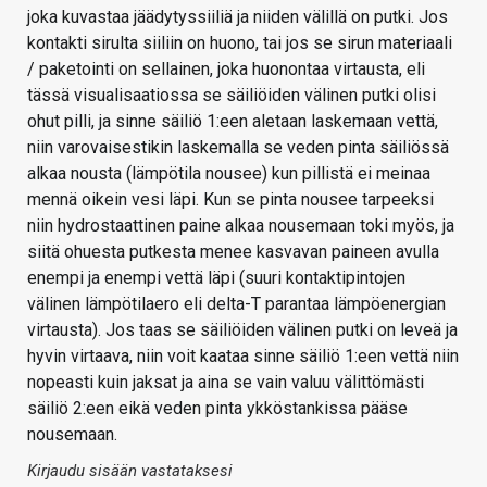
joka kuvastaa jäädytyssiiliä ja niiden välillä on putki. Jos
kontakti sirulta siiliin on huono, tai jos se sirun materiaali
/ paketointi on sellainen, joka huonontaa virtausta, eli
tässä visualisaatiossa se säiliöiden välinen putki olisi
ohut pilli, ja sinne säiliö 1:een aletaan laskemaan vettä,
niin varovaisestikin laskemalla se veden pinta säiliössä
alkaa nousta (lämpötila nousee) kun pillistä ei meinaa
mennä oikein vesi läpi. Kun se pinta nousee tarpeeksi
niin hydrostaattinen paine alkaa nousemaan toki myös, ja
siitä ohuesta putkesta menee kasvavan paineen avulla
enempi ja enempi vettä läpi (suuri kontaktipintojen
välinen lämpötilaero eli delta-T parantaa lämpöenergian
virtausta). Jos taas se säiliöiden välinen putki on leveä ja
hyvin virtaava, niin voit kaataa sinne säiliö 1:een vettä niin
nopeasti kuin jaksat ja aina se vain valuu välittömästi
säiliö 2:een eikä veden pinta ykköstankissa pääse
nousemaan.
Kirjaudu sisään vastataksesi