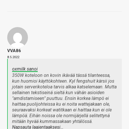
VVA86
8.5.2022
oxmilk sanoi
350W koteloon on kovin ikävää tässä tilanteessa,
kun huomioi käyttökohteen. Kyl fengshuit kärsii jos
jotain serverikoteloa tarvis alkaa katselemaan. Mutta
sellainen tekstiseinä sieltä kun vähän asioiden
"amdistamiseen" puuttuu. Ensin korkea lämpö ei
haittaa puolijohteissa ku ei noita wattejakaan ole,
seuraavaksi korkeat watitkaan ei haittaa kun ei ole
lämpöä. Eihän noissa ole normijärjellä selitettynä
mitään hyvää kummassakaan yhtälössä.
Napsauta laajentaaksesi…