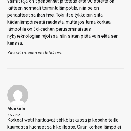
valmistaja on speksannut ja toteaa että 90 astetta on
laitteen normaali toimintalämpötila, niin se on
periaatteessa ihan fine. Toki itse tykkäisin siitä
kädenlämpöisestä raudasta, mutta jos tämä korkea
lämpötila on 3d-cachen perusominaisuus
nykyteknologian rajoissa, niin sitten pitää vain elää sen
kanssa.
Kirjaudu sisään vastataksesi
Moukula
8.5.2022
Korkeat watit haittaavat sähkölaskussa ja kesähelteillä
kuumassa huoneessa hikoillessa. Sirun korkea lämpö ei