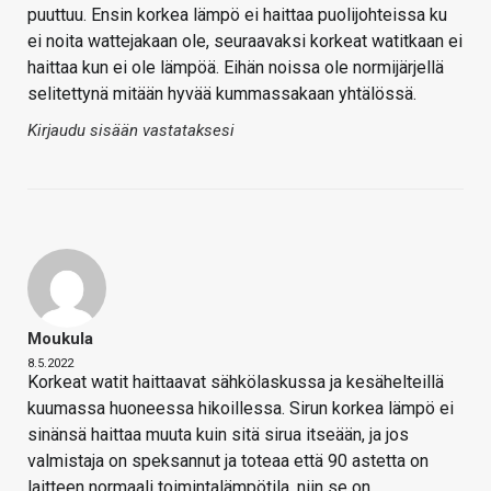
puuttuu. Ensin korkea lämpö ei haittaa puolijohteissa ku
ei noita wattejakaan ole, seuraavaksi korkeat watitkaan ei
haittaa kun ei ole lämpöä. Eihän noissa ole normijärjellä
selitettynä mitään hyvää kummassakaan yhtälössä.
Kirjaudu sisään vastataksesi
Moukula
8.5.2022
Korkeat watit haittaavat sähkölaskussa ja kesähelteillä
kuumassa huoneessa hikoillessa. Sirun korkea lämpö ei
sinänsä haittaa muuta kuin sitä sirua itseään, ja jos
valmistaja on speksannut ja toteaa että 90 astetta on
laitteen normaali toimintalämpötila, niin se on