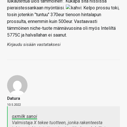
luikautettua ulos tämmöinen". Kukapa sitä hississä
pieraistessankaan myöntäisi.
Kelpo prossu toki,
tosin jotenkin "tuntuu" 370eur tienoon hintalapun
prossulta, ennemmin kuin 500eur. Vastaavasti
tämmöinen niche-tuote männävuosina oli myös Inteliltä
5775C ja halvallahan ei saanut.
Kirjaudu sisään vastataksesi
Datura
10.5.2022
oxmilk sanoi
Valmistaja X tekee tuotteen, jonka rakenteesta