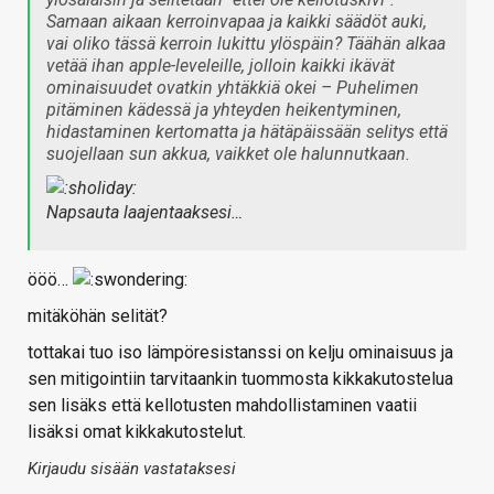
Samaan aikaan kerroinvapaa ja kaikki säädöt auki,
vai oliko tässä kerroin lukittu ylöspäin? Täähän alkaa
vetää ihan apple-leveleille, jolloin kaikki ikävät
ominaisuudet ovatkin yhtäkkiä okei – Puhelimen
pitäminen kädessä ja yhteyden heikentyminen,
hidastaminen kertomatta ja hätäpäissään selitys että
suojellaan sun akkua, vaikket ole halunnutkaan.
Napsauta laajentaaksesi…
ööö…
mitäköhän selität?
tottakai tuo iso lämpöresistanssi on kelju ominaisuus ja
sen mitigointiin tarvitaankin tuommosta kikkakutostelua
sen lisäks että kellotusten mahdollistaminen vaatii
lisäksi omat kikkakutostelut.
Kirjaudu sisään vastataksesi