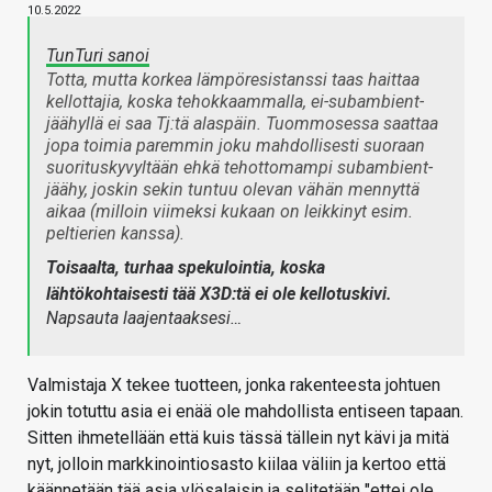
10.5.2022
TunTuri sanoi
Totta, mutta korkea lämpöresistanssi taas haittaa
kellottajia, koska tehokkaammalla, ei-subambient-
jäähyllä ei saa Tj:tä alaspäin. Tuommosessa saattaa
jopa toimia paremmin joku mahdollisesti suoraan
suorituskyvyltään ehkä tehottomampi subambient-
jäähy, joskin sekin tuntuu olevan vähän mennyttä
aikaa (milloin viimeksi kukaan on leikkinyt esim.
peltierien kanssa).
Toisaalta, turhaa spekulointia, koska
lähtökohtaisesti tää X3D:tä ei ole kellotuskivi.
Napsauta laajentaaksesi…
Valmistaja X tekee tuotteen, jonka rakenteesta johtuen
jokin totuttu asia ei enää ole mahdollista entiseen tapaan.
Sitten ihmetellään että kuis tässä tällein nyt kävi ja mitä
nyt, jolloin markkinointiosasto kiilaa väliin ja kertoo että
käännetään tää asia ylösalaisin ja selitetään "ettei ole