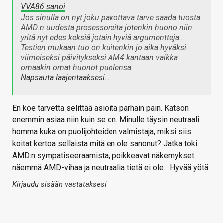
VVA86 sanoi
Jos sinulla on nyt joku pakottava tarve saada tuosta
AMD:n uudesta prosessoreita jotenkin huono niin
yritä nyt edes keksiä jotain hyviä argumentteja…..
Testien mukaan tuo on kuitenkin jo aika hyväksi
viimeiseksi päivitykseksi AM4 kantaan vaikka
omaakin omat huonot puolensa.
Napsauta laajentaaksesi…
En koe tarvetta selittää asioita parhain päin. Katson
enemmin asiaa niin kuin se on. Minulle täysin neutraali
homma kuka on puolijohteiden valmistaja, miksi siis
koitat kertoa sellaista mitä en ole sanonut? Jatka toki
AMD:n sympatiseeraamista, poikkeavat näkemykset
näemmä AMD-vihaa ja neutraalia tietä ei ole.
Hyvää yötä.
Kirjaudu sisään vastataksesi