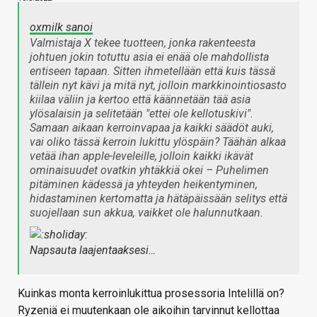
oxmilk sanoi
Valmistaja X tekee tuotteen, jonka rakenteesta
johtuen jokin totuttu asia ei enää ole mahdollista
entiseen tapaan. Sitten ihmetellään että kuis tässä
tällein nyt kävi ja mitä nyt, jolloin markkinointiosasto
kiilaa väliin ja kertoo että käännetään tää asia
ylösalaisin ja selitetään "ettei ole kellotuskivi".
Samaan aikaan kerroinvapaa ja kaikki säädöt auki,
vai oliko tässä kerroin lukittu ylöspäin? Täähän alkaa
vetää ihan apple-leveleille, jolloin kaikki ikävät
ominaisuudet ovatkin yhtäkkiä okei – Puhelimen
pitäminen kädessä ja yhteyden heikentyminen,
hidastaminen kertomatta ja hätäpäissään selitys että
suojellaan sun akkua, vaikket ole halunnutkaan.
Napsauta laajentaaksesi…
Kuinkas monta kerroinlukittua prosessoria Intelillä on?
Ryzeniä ei muutenkaan ole aikoihin tarvinnut kellottaa