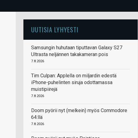
UUTISIA LYHYESTI
Samsungin huhutaan tiputtavan Galaxy S27
Ultrasta neljännen takakameran pois
7.8.2026
Tim Culpan: Applella on miljardin edestä
iPhone-puhelinten siruja odottamassa
muistipiirejä
7.8.2026
Doom pyörii nyt (melkein) myös Commodore
64:llä
7.8.2026