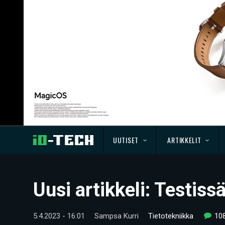
UUTISET
ARTIKKELIT
Uusi artikkeli: Testi
5.4.2023 - 16:01
Sampsa Kurri
Tietotekniikka
10