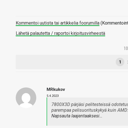
Kommentoi uutista tai artikkelia foorumilla
(Kommentointi 
Lähetä palautetta / raportoi kirjoitusvirheestä
1
1
MRkukov
5.4.2023
7800X3D pärjäsi pelitesteissä odotetust
parempaa pelisuorituskykyä kuin AMD:n 
Napsauta laajentaaksesi…