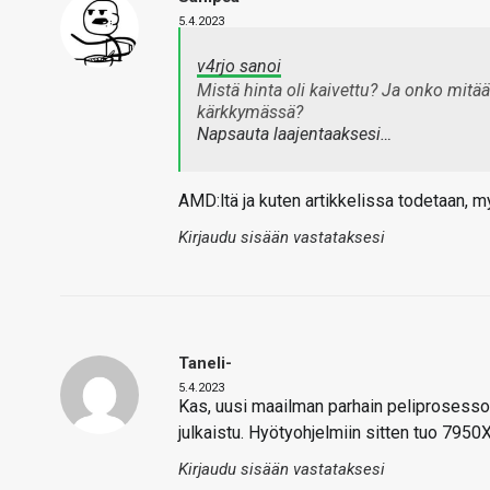
5.4.2023
v4rjo sanoi
Mistä hinta oli kaivettu? Ja onko mitä
kärkkymässä?
Napsauta laajentaaksesi…
AMD:ltä ja kuten artikkelissa todetaan, m
Kirjaudu sisään vastataksesi
Taneli-
5.4.2023
Kas, uusi maailman parhain peliprosesso
julkaistu. Hyötyohjelmiin sitten tuo 795
Kirjaudu sisään vastataksesi