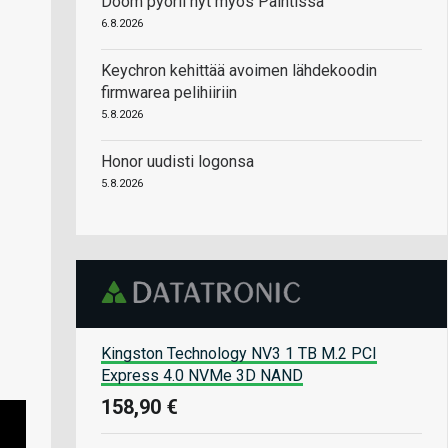
Doom pyörii nyt myös Paintissa
6.8.2026
Keychron kehittää avoimen lähdekoodin
firmwarea pelihiiriin
5.8.2026
Honor uudisti logonsa
5.8.2026
Kingston Technology NV3 1 TB M.2 PCI
Express 4.0 NVMe 3D NAND
158,90 €