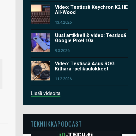
Video: Testissä Keychron K2 HE
All-Wood
13.4.2026
Uusi artikkeli & video: Testissä
Google Pixel 10a
9.3.2026
Video: Testissä Asus ROG
Kithara -pelikuulokkeet
11.2.2026
Lisää videoita
TEKNIIKKAPODCAST