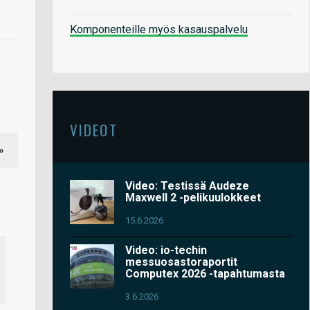
Komponenteille myös kasauspalvelu
VIDEOT
»
Video: Testissä Audeze
Maxwell 2 -pelikuulokkeet
15.6.2026
Video: io-techin
messuosastoraportit
Computex 2026 -tapahtumasta
3.6.2026