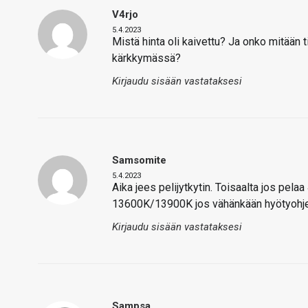
V4rjo
5.4.2023
Mistä hinta oli kaivettu? Ja onko mitään 
kärkkymässä?
Kirjaudu sisään vastataksesi
Samsomite
5.4.2023
Aika jees pelijytkytin. Toisaalta jos pelaa
13600K/13900K jos vähänkään hyötyohje
Kirjaudu sisään vastataksesi
Sampsa