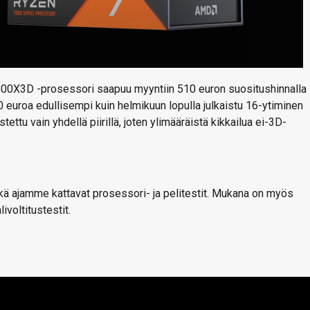
800X3D -prosessori saapuu myyntiin 510 euron suositushinnalla
 euroa edullisempi kuin helmikuun lopulla julkaistu 16-ytiminen
ettu vain yhdellä piirillä, joten ylimääräistä kikkailua ei-3D-
ä ajamme kattavat prosessori- ja pelitestit. Mukana on myös
voltitustestit.