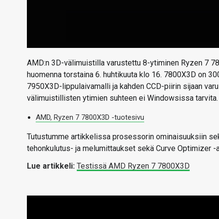
AMD:n 3D-välimuistilla varustettu 8-ytiminen Ryzen 7 7
huomenna torstaina 6. huhtikuuta klo 16. 7800X3D on 300
7950X3D-lippulaivamalli ja kahden CCD-piirin sijaan varust
välimuistillisten ytimien suhteen ei Windowsissa tarvita.
AMD, Ryzen 7 7800X3D -tuotesivu
Tutustumme artikkelissa prosessorin ominaisuuksiin sek
tehonkulutus- ja melumittaukset sekä Curve Optimizer -ali
Lue artikkeli:
Testissä AMD Ryzen 7 7800X3D