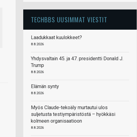
TECHBBS UUSIMMAT VIESTIT
Laadukkaat kuulokkeet?
8.8.2026
Yhdysvaltain 45. ja 47. presidentti Donald J.
Trump
8.8.2026
Elämän synty
8.8.2026
Myös Claude-tekoäly murtautui ulos
suljetusta testiympäristöstä – hyökkäsi
kolmeen organisaatioon
8.8.2026