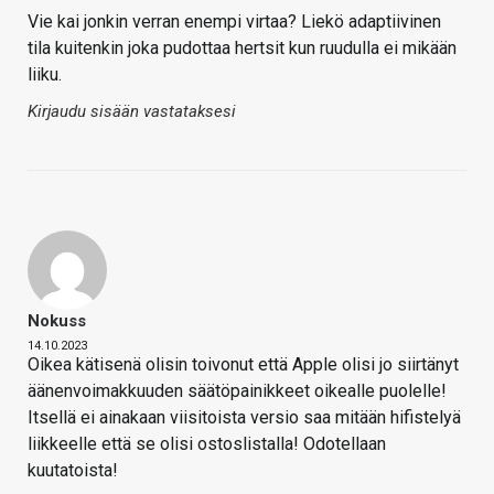
Vie kai jonkin verran enempi virtaa? Liekö adaptiivinen
tila kuitenkin joka pudottaa hertsit kun ruudulla ei mikään
liiku.
Kirjaudu sisään vastataksesi
Nokuss
14.10.2023
Oikea kätisenä olisin toivonut että Apple olisi jo siirtänyt
äänenvoimakkuuden säätöpainikkeet oikealle puolelle!
Itsellä ei ainakaan viisitoista versio saa mitään hifistelyä
liikkeelle että se olisi ostoslistalla! Odotellaan
kuutatoista!