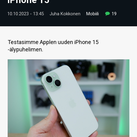
ARTIKKELIT
10.10.2023 - 13:45
Juha Kokkonen
Mobiili
19
VIDEOT
TECHBBS
Testasimme Applen uuden iPhone 15
TIETOA
-älypuhelimen.
HINTA.FI
KAUPPA
VAIHDA TEEMA
HAKU