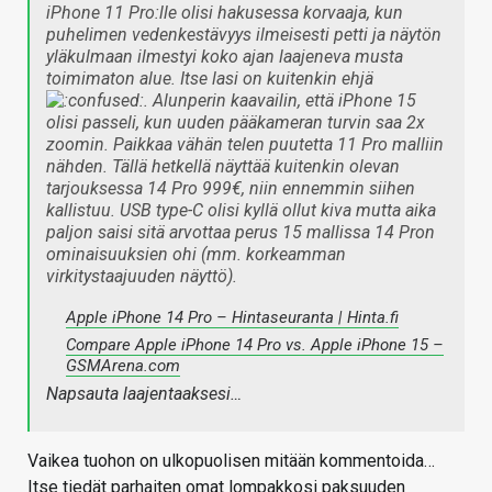
iPhone 11 Pro:lle olisi hakusessa korvaaja, kun
puhelimen vedenkestävyys ilmeisesti petti ja näytön
yläkulmaan ilmestyi koko ajan laajeneva musta
toimimaton alue. Itse lasi on kuitenkin ehjä
. Alunperin kaavailin, että iPhone 15
olisi passeli, kun uuden pääkameran turvin saa 2x
zoomin. Paikkaa vähän telen puutetta 11 Pro malliin
nähden. Tällä hetkellä näyttää kuitenkin olevan
tarjouksessa 14 Pro 999€, niin ennemmin siihen
kallistuu. USB type-C olisi kyllä ollut kiva mutta aika
paljon saisi sitä arvottaa perus 15 mallissa 14 Pron
ominaisuuksien ohi (mm. korkeamman
virkitystaajuuden näyttö).
Apple iPhone 14 Pro – Hintaseuranta | Hinta.fi
Compare Apple iPhone 14 Pro vs. Apple iPhone 15 –
GSMArena.com
Napsauta laajentaaksesi…
Vaikea tuohon on ulkopuolisen mitään kommentoida…
Itse tiedät parhaiten omat lompakkosi paksuuden