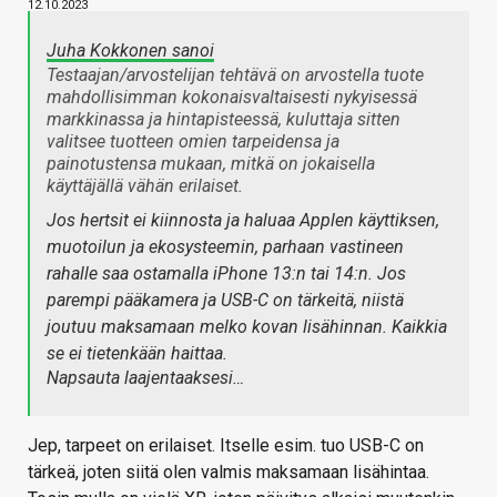
12.10.2023
Juha Kokkonen sanoi
Testaajan/arvostelijan tehtävä on arvostella tuote
mahdollisimman kokonaisvaltaisesti nykyisessä
markkinassa ja hintapisteessä, kuluttaja sitten
valitsee tuotteen omien tarpeidensa ja
painotustensa mukaan, mitkä on jokaisella
käyttäjällä vähän erilaiset.
Jos hertsit ei kiinnosta ja haluaa Applen käyttiksen,
muotoilun ja ekosysteemin, parhaan vastineen
rahalle saa ostamalla iPhone 13:n tai 14:n. Jos
parempi pääkamera ja USB-C on tärkeitä, niistä
joutuu maksamaan melko kovan lisähinnan. Kaikkia
se ei tietenkään haittaa.
Napsauta laajentaaksesi…
Jep, tarpeet on erilaiset. Itselle esim. tuo USB-C on
tärkeä, joten siitä olen valmis maksamaan lisähintaa.