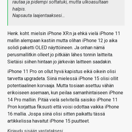
rautaa ja pidempi softatuki, mutta ulkoasultaan
halpis.
Napsauta laajentaaksesi…
Henk. koht. mielsin iPhone XR:n ja ehkä vielä iPhone 11
mallin alempaan kastiin mutta olihan iPhone 12 jo aika
solidi paketti OLED näyttöineen. Ja onhan nämä
perusmallitkin olleet jo pitkään lähes tonnin laitteita.
Sietäisi siihen hintaan jo järkevän laitteen saadakin.
iPhone 11 Pro on ollut hyvä kapistus eikä oikein olisi
tarvetta upgradeta. Siinä mielessä iPhone 15 olisi ollit
potentiaalinen korvaaja. Mutta tosiaan asettuu vähän
erikoiseen asemaan, kun peilaa samanhintaiseen iPhone
14 Pro malliin. Pitää vielä selvitellä saisiko iPhone 11
Pron korjattua fiksusti että voisi odottaa vaikka iPhone
16 mallia. Jospa siinä olisi sitten paikattu tässä
artikkelissa havaitut iPhone 15 puutteet.
Kirjaudu sisään vastataksesi