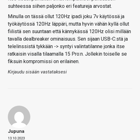
suhteessa siihen paljonko eri featureja arvostat.
Minulla on tässä ollut 120Hz ipadi joku 7v käytössä ja
työkäytössä 120Hz läppäri, mutta hyvin vähän kyllä ollut
fiilistä sen suuntaan että kännykässä 120Hz olisi millään
tavalla dealbreaker ominaisuus. Sen sijaan USB-C:stä ja
telelinssistä tykkään -> syntyi valintatilanne jonka itse
ratkaisin visalla tilaamalla 15 Pro:n. Jollekin toiselle se
fiksuin kompromissi on erilainen.
Kirjaudu sisään vastataksesi
Jupuna
13.10.2023