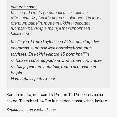
alfauros sanoi
Itse en pidä noita perusmalleja ees oikeina
iPhoneina. Applen ideologia on alunperinkin luoda
premium puhelin, mutta markkinat pakottaa
luomaan halvempia malleja maksimoimaan
kassavirrat.
Itsellä yhä 11 pro käytössä ja A13 bionic tarjoilee
enemmän suorituskykyä normikäyttöön mitä
tarvitsee. En kokisi vaihtoa 15 normimalliin
mitenkään edes upgradena. Joo vähän uudempaa
rautaa ja pidempi softatuki, mutta ulkoasultaan
halpis.
Napsauta laajentaaksesi…
Samaa mieltä, suoraan 15 Pro jos 11 Prolle korvaajaa
hakee. Tai miksei 14 Pro kun niiden hinnat vähän laskee.
Kirjaudu sisään vastataksesi