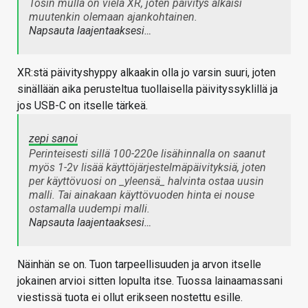
Tosin mulla on vielä XR, joten päivitys alkaisi
muutenkin olemaan ajankohtainen.
Napsauta laajentaaksesi…
XR:stä päivityshyppy alkaakin olla jo varsin suuri, joten
sinällään aika perusteltua tuollaisella päivityssyklillä ja
jos USB-C on itselle tärkeä.
zepi sanoi
Perinteisesti sillä 100-220e lisähinnalla on saanut
myös 1-2v lisää käyttöjärjestelmäpäivityksiä, joten
per käyttövuosi on _yleensä_ halvinta ostaa uusin
malli. Tai ainakaan käyttövuoden hinta ei nouse
ostamalla uudempi malli.
Napsauta laajentaaksesi…
Näinhän se on. Tuon tarpeellisuuden ja arvon itselle
jokainen arvioi sitten lopulta itse. Tuossa lainaamassani
viestissä tuota ei ollut erikseen nostettu esille.