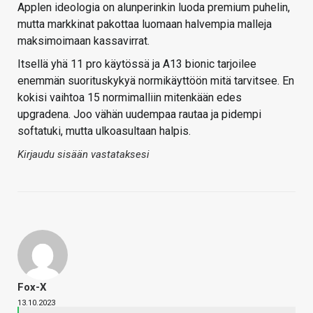
Applen ideologia on alunperinkin luoda premium puhelin,
mutta markkinat pakottaa luomaan halvempia malleja
maksimoimaan kassavirrat.
Itsellä yhä 11 pro käytössä ja A13 bionic tarjoilee
enemmän suorituskykyä normikäyttöön mitä tarvitsee. En
kokisi vaihtoa 15 normimalliin mitenkään edes
upgradena. Joo vähän uudempaa rautaa ja pidempi
softatuki, mutta ulkoasultaan halpis.
Kirjaudu sisään vastataksesi
Fox-X
13.10.2023