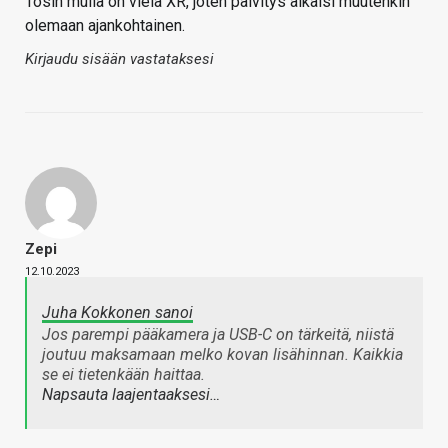
Tosin mulla on vielä XR, joten päivitys alkaisi muutenkin
olemaan ajankohtainen.
Kirjaudu sisään vastataksesi
Zepi
12.10.2023
Juha Kokkonen sanoi
Jos parempi pääkamera ja USB-C on tärkeitä, niistä
joutuu maksamaan melko kovan lisähinnan. Kaikkia
se ei tietenkään haittaa.
Napsauta laajentaaksesi…