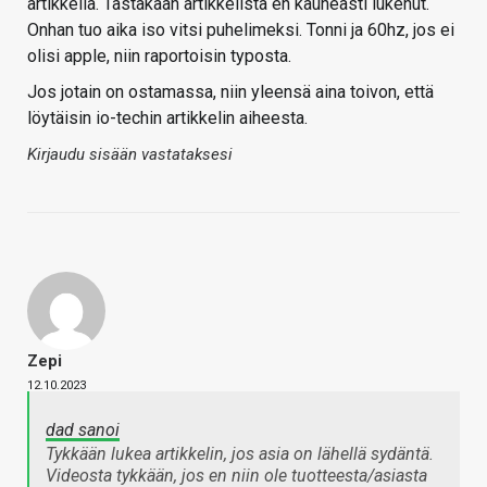
artikkelia. Tästäkään artikkelista en kauheasti lukenut.
Onhan tuo aika iso vitsi puhelimeksi. Tonni ja 60hz, jos ei
olisi apple, niin raportoisin typosta.
Jos jotain on ostamassa, niin yleensä aina toivon, että
löytäisin io-techin artikkelin aiheesta.
Kirjaudu sisään vastataksesi
Zepi
12.10.2023
dad sanoi
Tykkään lukea artikkelin, jos asia on lähellä sydäntä.
Videosta tykkään, jos en niin ole tuotteesta/asiasta