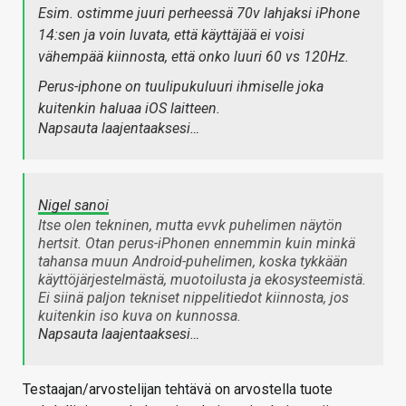
Esim. ostimme juuri perheessä 70v lahjaksi iPhone
14:sen ja voin luvata, että käyttäjää ei voisi
vähempää kiinnosta, että onko luuri 60 vs 120Hz.
Perus-iphone on tuulipukuluuri ihmiselle joka
kuitenkin haluaa iOS laitteen.
Napsauta laajentaaksesi…
Nigel sanoi
Itse olen tekninen, mutta evvk puhelimen näytön
hertsit. Otan perus-iPhonen ennemmin kuin minkä
tahansa muun Android-puhelimen, koska tykkään
käyttöjärjestelmästä, muotoilusta ja ekosysteemistä.
Ei siinä paljon tekniset nippelitiedot kiinnosta, jos
kuitenkin iso kuva on kunnossa.
Napsauta laajentaaksesi…
Testaajan/arvostelijan tehtävä on arvostella tuote