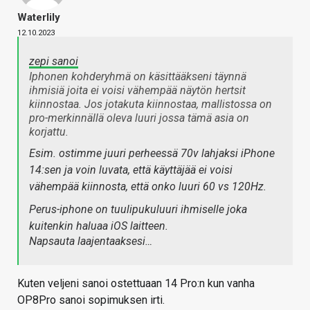
Waterlily
12.10.2023
zepi sanoi
Iphonen kohderyhmä on käsittääkseni täynnä
ihmisiä joita ei voisi vähempää näytön hertsit
kiinnostaa. Jos jotakuta kiinnostaa, mallistossa on
pro-merkinnällä oleva luuri jossa tämä asia on
korjattu.
Esim. ostimme juuri perheessä 70v lahjaksi iPhone
14:sen ja voin luvata, että käyttäjää ei voisi
vähempää kiinnosta, että onko luuri 60 vs 120Hz.
Perus-iphone on tuulipukuluuri ihmiselle joka
kuitenkin haluaa iOS laitteen.
Napsauta laajentaaksesi…
Kuten veljeni sanoi ostettuaan 14 Pro:n kun vanha
OP8Pro sanoi sopimuksen irti.