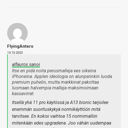
FlyingAntero
13.10.2023
alfauros sanoi
Itse en pidä noita perusmalleja ees oikeina
iPhoneina. Applen ideologia on alunperinkin luoda
premium puhelin, mutta markkinat pakottaa
luomaan halvempia malleja maksimoimaan
kassavirrat.
Itsellä yhä 11 pro käytössä ja A13 bionic tarjoilee
enemmän suorituskykyä normikäyttöön mitä
tarvitsee. En kokisi vaihtoa 15 normimalliin
mitenkään edes upgradena. Joo vähän uudempaa