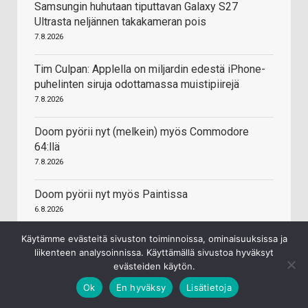
Samsungin huhutaan tiputtavan Galaxy S27
Ultrasta neljännen takakameran pois
7.8.2026
Tim Culpan: Applella on miljardin edestä iPhone-
puhelinten siruja odottamassa muistipiirejä
7.8.2026
Doom pyörii nyt (melkein) myös Commodore
64:llä
7.8.2026
Doom pyörii nyt myös Paintissa
6.8.2026
Käytämme evästeitä sivuston toiminnoissa, ominaisuuksissa ja
Keychron kehittää avoimen lähdekoodin
liikenteen analysoinnissa. Käyttämällä sivustoa hyväksyt
firmwarea pelihiiriin
evästeiden käytön.
5.8.2026
Ok
En hyväksy
Lisätietoja
Honor uudisti logonsa