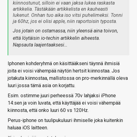
kiinnostunut, silloin ei vaan jaksa lukea raskasta
artikkelia. Tästäkään artikkelista en kauheasti
lukenut. Onhan tuo aika iso vitsi puhelimeksi. Tonni
ja 60hz, jos ei olisi apple, niin raportoisin typosta.
Jos jotain on ostamassa, niin yleensä aina toivon,
että löytäisin io-techin artikkelin aiheesta.
Napsauta laajentaaksesi…
Iphonen kohderyhmä on käsittääkseni täynnä ihmisiä
joita ei voisi vähempää näytön hertsit kiinnostaa. Jos
jotakuta kiinnostaa, mallistossa on pro-merkinnällä oleva
luuri jossa tämä asia on korjattu.
Esim. ostimme juuri perheessä 70v lahjaksi iPhone
14:sen ja voin luvata, että käyttäjää ei voisi vähempää
kiinnosta, että onko luuri 60 vs 120Hz.
Perus-iphone on tuulipukuluuri ihmiselle joka kuitenkin
haluaa iOS laitteen.