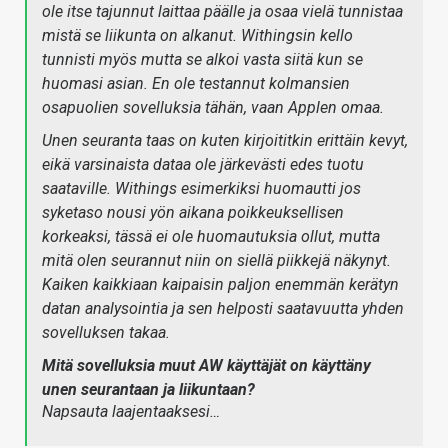
ole itse tajunnut laittaa päälle ja osaa vielä tunnistaa
mistä se liikunta on alkanut. Withingsin kello
tunnisti myös mutta se alkoi vasta siitä kun se
huomasi asian. En ole testannut kolmansien
osapuolien sovelluksia tähän, vaan Applen omaa.
Unen seuranta taas on kuten kirjoititkin erittäin kevyt,
eikä varsinaista dataa ole järkevästi edes tuotu
saataville. Withings esimerkiksi huomautti jos
syketaso nousi yön aikana poikkeuksellisen
korkeaksi, tässä ei ole huomautuksia ollut, mutta
mitä olen seurannut niin on siellä piikkejä näkynyt.
Kaiken kaikkiaan kaipaisin paljon enemmän kerätyn
datan analysointia ja sen helposti saatavuutta yhden
sovelluksen takaa.
Mitä sovelluksia muut AW käyttäjät on käyttäny
unen seurantaan ja liikuntaan?
Napsauta laajentaaksesi…