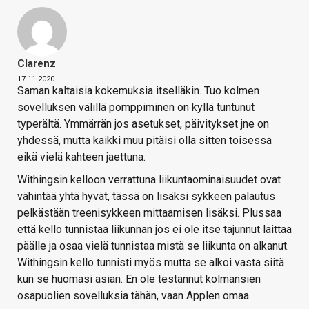
Clarenz
17.11.2020
Saman kaltaisia kokemuksia itselläkin. Tuo kolmen
sovelluksen välillä pomppiminen on kyllä tuntunut
typerältä. Ymmärrän jos asetukset, päivitykset jne on
yhdessä, mutta kaikki muu pitäisi olla sitten toisessa
eikä vielä kahteen jaettuna.
Withingsin kelloon verrattuna liikuntaominaisuudet ovat
vähintää yhtä hyvät, tässä on lisäksi sykkeen palautus
pelkästään treenisykkeen mittaamisen lisäksi. Plussaa
että kello tunnistaa liikunnan jos ei ole itse tajunnut laittaa
päälle ja osaa vielä tunnistaa mistä se liikunta on alkanut.
Withingsin kello tunnisti myös mutta se alkoi vasta siitä
kun se huomasi asian. En ole testannut kolmansien
osapuolien sovelluksia tähän, vaan Applen omaa.