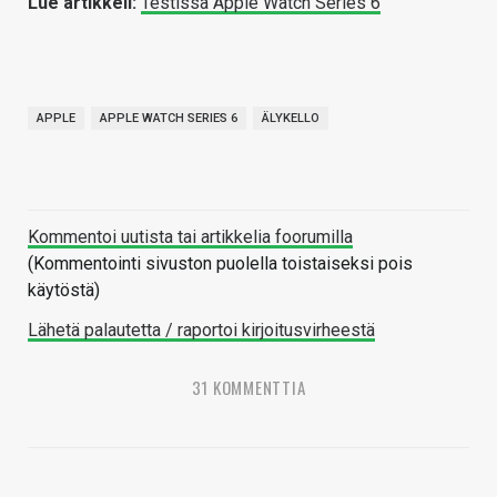
Lue artikkeli:
Testissä Apple Watch Series 6
APPLE
APPLE WATCH SERIES 6
ÄLYKELLO
Kommentoi uutista tai artikkelia foorumilla
(Kommentointi sivuston puolella toistaiseksi pois
käytöstä)
Lähetä palautetta / raportoi kirjoitusvirheestä
31 KOMMENTTIA