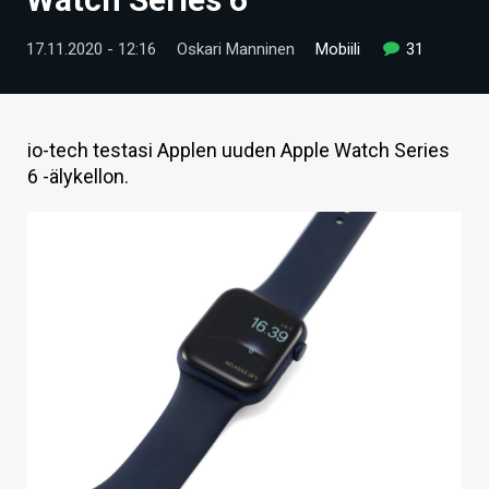
ARTIKKELIT
17.11.2020 - 12:16
Oskari Manninen
Mobiili
31
VIDEOT
TECHBBS
io-tech testasi Applen uuden Apple Watch Series
TIETOA
6 -älykellon.
HINTA.FI
KAUPPA
VAIHDA TEEMA
HAKU