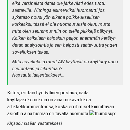
eikä varsinaista dataa ole järkevästi edes tuotu
saataville. Withings esimerkiksi huomautti jos
syketaso nousi yön aikana poikkeuksellisen
korkeaksi, tässä ei ole huomautuksia ollut, mutta
mitä olen seurannut niin on siellä piikkejä näkynyt.
Kaiken kaikkiaan kaipaisin paljon enemmän kerätyn
datan analysointia ja sen helposti saatavuutta yhden
sovelluksen takaa.
Mitä sovelluksia muut AW käyttäjät on käyttäny unen
seurantaan ja liikuntaan?
Napsauta laajentaaksesi…
Kiitos, erittäin hyödyllinen postaus, näitä
käyttäjäkokemuksia on aina mukava lukea
artikkelikommenteissa, koska eri ihmiset kiinnittävän
asioihin aina hieman eri tavalla huomiota
Kirjaudu sisään vastataksesi