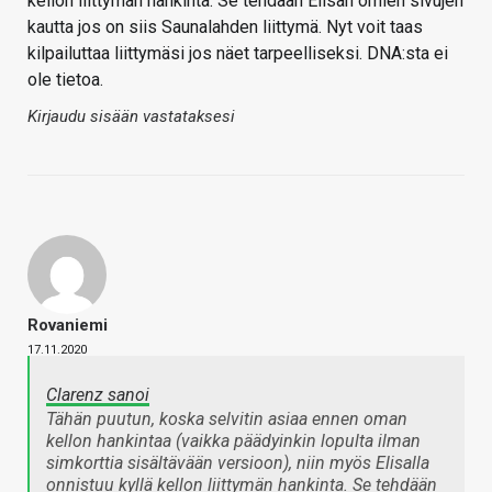
kellon liittymän hankinta. Se tehdään Elisan omien sivujen
kautta jos on siis Saunalahden liittymä. Nyt voit taas
kilpailuttaa liittymäsi jos näet tarpeelliseksi. DNA:sta ei
ole tietoa.
Kirjaudu sisään vastataksesi
Rovaniemi
17.11.2020
Clarenz sanoi
Tähän puutun, koska selvitin asiaa ennen oman
kellon hankintaa (vaikka päädyinkin lopulta ilman
simkorttia sisältävään versioon), niin myös Elisalla
onnistuu kyllä kellon liittymän hankinta. Se tehdään