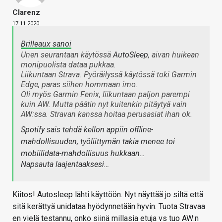
Clarenz
17.11.2020
Brilleaux sanoi
Unen seurantaan käytössä
AutoSleep
, aivan huikean
monipuolista dataa pukkaa.
Liikuntaan Strava. Pyöräilyssä käytössä toki Garmin
Edge, paras siihen hommaan imo.
Oli myös Garmin Fenix, liikuntaan paljon parempi
kuin AW. Mutta päätin nyt kuitenkin pitäytyä vain
AW:ssa. Stravan kanssa hoitaa perusasiat ihan ok.
Spotify sais tehdä kellon appiin offline-
mahdollisuuden, työliittymän takia menee toi
mobiilidata-mahdollisuus hukkaan…
Napsauta laajentaaksesi…
Kiitos! Autosleep lähti käyttöön. Nyt näyttää jo siltä että
sitä kerättyä unidataa hyödynnetään hyvin. Tuota Stravaa
en vielä testannu, onko siinä millasia etuja vs tuo AW:n