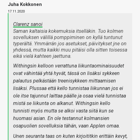
Juha Kokkonen
17.11.2020
Clarenz sanoi
Saman kaltaisia kokemuksia itselläkin. Tuo kolmen
sovelluksen välillä pomppiminen on kyllä tuntunut
typerältä. Ymmärrän jos asetukset, päivitykset jne on
yhdessä, mutta kaikki muu pitäisi olla sitten toisessa
eikä vielä kahteen jaettuna.
Withingsin kelloon verrattuna liikuntaominaisuudet
ovat vähintää yhtä hyvät, tässä on lisäksi sykkeen
palautus pelkästään treenisykkeen mittaamisen
lisäksi. Plussaa että kello tunnistaa liikunnan jos ei
ole itse tajunnut laittaa päälle ja osaa vielä tunnistaa
mistä se liikunta on alkanut. Withingsin kello
tunnisti myös mutta se alkoi vasta siitä kun se
huomasi asian. En ole testannut kolmansien
osapuolien sovelluksia tähän, vaan Applen omaa.
Unen seuranta taas on kuten kirjoititkin erittäin kevyt,