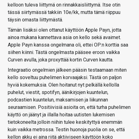
kelloon tuleva liittymä on rinnakkaisliittymä. Itse otin
tässä siirtymässä takkiin 10e/kk, mutta tämä riippuu
täysin omasta liittymästä.
Tämän lisäksi olen ottanut käyttöön Apple Payn, jotta
ainoa mukana kannettava asia on kello sekä avaimet.
Apple Payn kanssa ongelmana oli, ettei OP:n korttia saa
siihen kiinni. Tästä ongelmasta pääsee eroon vaikka
Curven avulla, joka proxyttää kortin Curven kautta.
Integraatio ongelmien jälkeen pääsin testaamaan miten
kello soveltuu puhelimen korvaajaksi. Tästä on paljon
hyviä kokemuksia. Olen hoitanut nyt pelkällä kellolla
puhelut, viestit, spotifyn, äänikirjojen kuuntelun,
podcastien kuuntelun, maksamisen ja liikunnan
seuraamisen. Positiivisiä asioita on, että turha puhelimen
käyttö on jäänyt ja illalla hoitaa uutisten lukemisen
tietokoneelta jolloin niihin tulee keskityttyä enemmän
kuin vaikka metrossa. Testin huonoja puolia on se, että
kellon akku ei aina riitä aktiiviseen käyttöön koko