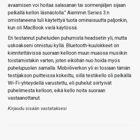
avaamisen voi hoitaa salasanan tai sormenjäljen sijaan
pelkällä kellon läsnäololla." Aiemmin Series 3:n
omistaneena tuli käytettyä tuota ominaisuutta paljonkin,
kun oli MacBook vielä käytössä.
En testannut puheluiden puhumista headsetin yli, mutta
uskoakseni onnistuu kyllä. Bluetooth-kuulokkeet on
kiinnitettävissä suoraan kelloon muun muassa musiikin
toistamistakin varten, joten eiköhän nuo hoida myös
puhelupuolen samalla. Mobiiliverkon yli ei tosiaan tämän
testijakson puitteissa kokeiltu, sillä testikello oli pelkällä
Wi-Fi-yhteydellä varustettu, eli puhelut siirtyivät
puhelimesta kelloon, eikä kello noita suoraan
vastaanottanut.
Kirjaudu sisään vastataksesi