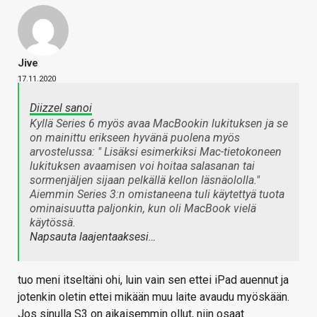
Jive
17.11.2020
Diizzel sanoi
Kyllä Series 6 myös avaa MacBookin lukituksen ja se
on mainittu erikseen hyvänä puolena myös
arvostelussa: " Lisäksi esimerkiksi Mac-tietokoneen
lukituksen avaamisen voi hoitaa salasanan tai
sormenjäljen sijaan pelkällä kellon läsnäololla."
Aiemmin Series 3:n omistaneena tuli käytettyä tuota
ominaisuutta paljonkin, kun oli MacBook vielä
käytössä.
Napsauta laajentaaksesi…
tuo meni itseltäni ohi, luin vain sen ettei iPad auennut ja
jotenkin oletin ettei mikään muu laite avaudu myöskään.
Jos sinulla S3 on aikaisemmin ollut, niin osaat