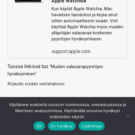
Apple Watchilla
Kun käytät Apple Watchia, Mac
havaitsee läsnäolosi ja kirjaa sinut
sitten automaattisesti sisään. Voit
käyttää Apple Watchia myös muiden
ylläpitäjän salasanaa koskevien
pyyntöjen hyväksymiseen.
support.apple.com
Tuossa linkissä tuo
"
Muiden salasanapyyntöjen
hyväksyminen
"
Kirjaudu sisään vastataksesi
Käytämme evästeitä sivuston toiminnoissa, ominaisuuksissa ja
liikenteen analysoinnissa. Käyttämällä sivustoa hyväksyt
evästeiden käytön.
Ok
En hyväksy
Lisätietoja