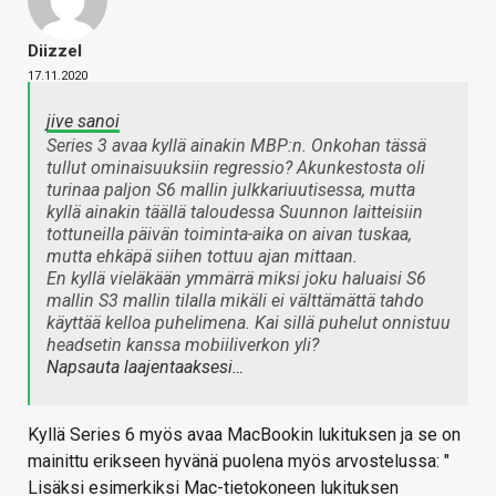
Diizzel
17.11.2020
jive sanoi
Series 3 avaa kyllä ainakin MBP:n. Onkohan tässä
tullut ominaisuuksiin regressio? Akunkestosta oli
turinaa paljon S6 mallin julkkariuutisessa, mutta
kyllä ainakin täällä taloudessa Suunnon laitteisiin
tottuneilla päivän toiminta-aika on aivan tuskaa,
mutta ehkäpä siihen tottuu ajan mittaan.
En kyllä vieläkään ymmärrä miksi joku haluaisi S6
mallin S3 mallin tilalla mikäli ei välttämättä tahdo
käyttää kelloa puhelimena. Kai sillä puhelut onnistuu
headsetin kanssa mobiiliverkon yli?
Napsauta laajentaaksesi…
Kyllä Series 6 myös avaa MacBookin lukituksen ja se on
mainittu erikseen hyvänä puolena myös arvostelussa: "
Lisäksi esimerkiksi Mac-tietokoneen lukituksen