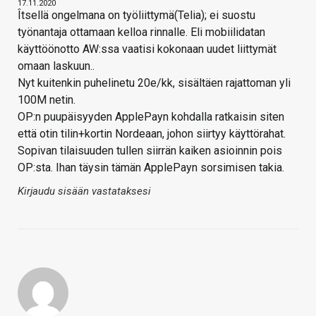
17.11.2020
Îtsellä ongelmana on työliittymä(Telia); ei suostu
työnantaja ottamaan kelloa rinnalle. Eli mobiilidatan
käyttöönotto AW:ssa vaatisi kokonaan uudet liittymät
omaan laskuun..
Nyt kuitenkin puhelinetu 20e/kk, sisältäen rajattoman yli
100M netin.
OP:n puupäisyyden ApplePayn kohdalla ratkaisin siten
että otin tilin+kortin Nordeaan, johon siirtyy käyttörahat.
Sopivan tilaisuuden tullen siirrän kaiken asioinnin pois
OP:sta. Ihan täysin tämän ApplePayn sorsimisen takia.
Kirjaudu sisään vastataksesi