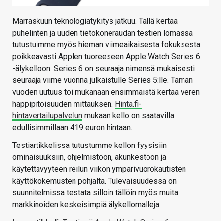
Marraskuun teknologiatykitys jatkuu. Tällä kertaa
puhelinten ja uuden tietokoneraudan testien lomassa
tutustuimme myös hieman viimeaikaisesta fokuksesta
poikkeavasti Applen tuoreeseen Apple Watch Series 6
-älykelloon. Series 6 on seuraaja nimensä mukaisesti
seuraaja viime vuonna julkaistulle Series 5:lle. Tämän
vuoden uutuus toi mukanaan ensimmäistä kertaa veren
happipitoisuuden mittauksen.
Hinta.fi-
hintavertailupalvelun
mukaan kello on saatavilla
edullisimmillaan 419 euron hintaan.
Testiartikkelissa tutustumme kellon fyysisiin
ominaisuuksiin, ohjelmistoon, akunkestoon ja
käytettävyyteen reilun viikon ympärivuorokautisten
käyttökokemusten pohjalta. Tulevaisuudessa on
suunnitelmissa testata silloin tällöin myös muita
markkinoiden keskeisimpiä älykellomalleja.