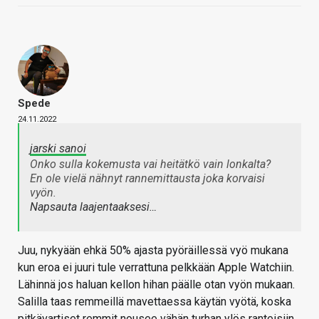
Spede
24.11.2022
jarski sanoi
Onko sulla kokemusta vai heitätkö vain lonkalta?
En ole vielä nähnyt rannemittausta joka korvaisi
vyön.
Napsauta laajentaaksesi…
Juu, nykyään ehkä 50% ajasta pyöräillessä vyö mukana
kun eroa ei juuri tule verrattuna pelkkään Apple Watchiin.
Lähinnä jos haluan kellon hihan päälle otan vyön mukaan.
Salilla taas remmeillä mavettaessa käytän vyötä, koska
pitkävartiset remmit nousee vähän turhan ylös ranteisiin