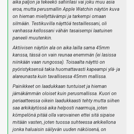
aika paljon ja tekeekö safiirilasi vai joku muu asia
eroa, mutta perusmallin Apple Watchin näytön kuva
on hieman miellyttävämpi ja tarkempi omaan
silmään. Testikuvilla näyttöä testaillessani, oli
vanhassa kellossani vähän tasaisempi laatuinen
paneeli muutenkin.
Aktiivisen näytön ala on aika lailla sama 45mm
kanssa, tässä on vain reunaa enemmän (ei lasissa
niinkään vaan rungossa). Toisaalta näyttö on
pyöristyksensä takia huomattavasti kapeampi ylä- ja
alareunasta kuin tavallisessa 45mm mallissa.
Painikkeet on laadukkaan tuntuiset ja hieman
jämäkämmän oloiset kuin perusmallissa. Kuori on
periaatteessa oikein laadukkaasti tehty mutta siihen
saa arkikäytössä aika helposti naarmuja, joten
kömpelönä pitää olla varovainen ettei sitä sipaise
mitään vasten, joten tuossa suhteessa arkikellona
jonka haluaisin säilyvän uuden näköisenä, on