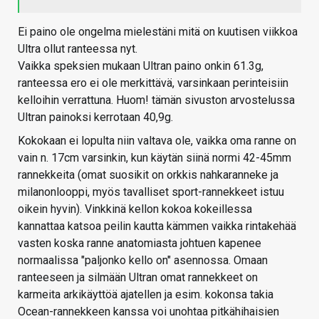
Ei paino ole ongelma mielestäni mitä on kuutisen viikkoa
Ultra ollut ranteessa nyt.
Vaikka speksien mukaan Ultran paino onkin 61.3g,
ranteessa ero ei ole merkittävä, varsinkaan perinteisiin
kelloihin verrattuna. Huom! tämän sivuston arvostelussa
Ultran painoksi kerrotaan 40,9g.
Kokokaan ei lopulta niin valtava ole, vaikka oma ranne on
vain n. 17cm varsinkin, kun käytän siinä normi 42-45mm
rannekkeita (omat suosikit on orkkis nahkaranneke ja
milanonlooppi, myös tavalliset sport-rannekkeet istuu
oikein hyvin). Vinkkinä kellon kokoa kokeillessa
kannattaa katsoa peilin kautta kämmen vaikka rintakehää
vasten koska ranne anatomiasta johtuen kapenee
normaalissa "paljonko kello on" asennossa. Omaan
ranteeseen ja silmään Ultran omat rannekkeet on
karmeita arkikäyttöä ajatellen ja esim. kokonsa takia
Ocean-rannekkeen kanssa voi unohtaa pitkähihaisien