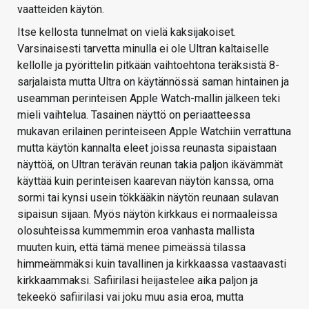
vaatteiden käytön.
Itse kellosta tunnelmat on vielä kaksijakoiset.
Varsinaisesti tarvetta minulla ei ole Ultran kaltaiselle
kellolle ja pyörittelin pitkään vaihtoehtona teräksistä 8-
sarjalaista mutta Ultra on käytännössä saman hintainen ja
useamman perinteisen Apple Watch-mallin jälkeen teki
mieli vaihtelua. Tasainen näyttö on periaatteessa
mukavan erilainen perinteiseen Apple Watchiin verrattuna
mutta käytön kannalta eleet joissa reunasta sipaistaan
näyttöä, on Ultran terävän reunan takia paljon ikävämmät
käyttää kuin perinteisen kaarevan näytön kanssa, oma
sormi tai kynsi usein tökkääkin näytön reunaan sulavan
sipaisun sijaan. Myös näytön kirkkaus ei normaaleissa
olosuhteissa kummemmin eroa vanhasta mallista
muuten kuin, että tämä menee pimeässä tilassa
himmeämmäksi kuin tavallinen ja kirkkaassa vastaavasti
kirkkaammaksi. Safiirilasi heijastelee aika paljon ja
tekeekö safiirilasi vai joku muu asia eroa, mutta