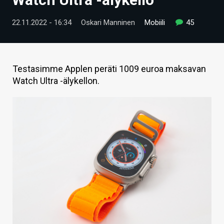
ARTIKKELIT
22.11.2022 - 16:34
Oskari Manninen
Mobiili
45
VIDEOT
TECHBBS
Testasimme Applen peräti 1009 euroa maksavan
TIETOA
Watch Ultra -älykellon.
HINTA.FI
KAUPPA
VAIHDA TEEMA
HAKU