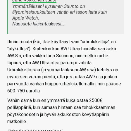
Ymmärtääkseni kyseinen Suunto on
älyominaisuuksiltaan vähän eri tason laite kuin
Apple Watch.
Napsauta laajentaaksesi…
Ilman muuta (kai, itse käyttänyt vain "urheilukelloja" en
"älykelloja"). Kuitenkin kun AW Ultran hinnalla saa sekä
AW 8:n, että vaikka tuon Suunnon, niin melko niche
tapaus, että AW Ultra olisi parempi valinta.
Urheilukelloissa (ja ymmärtääkseni AW:ssä) kehitys on
myös sen verran pientä, että jos ostaa AW7:n ja jonkun
pari vuotta vanhan huippu-urheilukellomallin, niin pääsee
600-750 eurolla.
Vähän sama kun en ymmärrä kuka ostaa 2500€
peliläppäriä, kun samaan hintaan saa tehokkkaamman
pöytäkonesetin ja hyvän akkukeston kevytläppärin
matkoille.