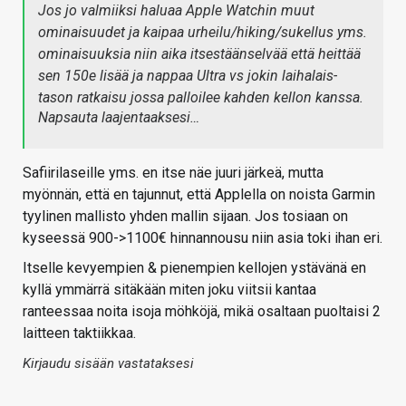
Jos jo valmiiksi haluaa Apple Watchin muut
ominaisuudet ja kaipaa urheilu/hiking/sukellus yms.
ominaisuuksia niin aika itsestäänselvää että heittää
sen 150e lisää ja nappaa Ultra vs jokin laihalais-
tason ratkaisu jossa palloilee kahden kellon kanssa.
Napsauta laajentaaksesi…
Safiirilaseille yms. en itse näe juuri järkeä, mutta
myönnän, että en tajunnut, että Applella on noista Garmin
tyylinen mallisto yhden mallin sijaan. Jos tosiaan on
kyseessä 900->1100€ hinnannousu niin asia toki ihan eri.
Itselle kevyempien & pienempien kellojen ystävänä en
kyllä ymmärrä sitäkään miten joku viitsii kantaa
ranteessaa noita isoja möhköjä, mikä osaltaan puoltaisi 2
laitteen taktiikkaa.
Kirjaudu sisään vastataksesi