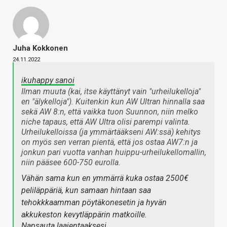
Juha Kokkonen
24.11.2022
ikuhappy sanoi
Ilman muuta (kai, itse käyttänyt vain "urheilukelloja"
en "älykelloja"). Kuitenkin kun AW Ultran hinnalla saa
sekä AW 8:n, että vaikka tuon Suunnon, niin melko
niche tapaus, että AW Ultra olisi parempi valinta.
Urheilukelloissa (ja ymmärtääkseni AW:ssä) kehitys
on myös sen verran pientä, että jos ostaa AW7:n ja
jonkun pari vuotta vanhan huippu-urheilukellomallin,
niin pääsee 600-750 eurolla.
Vähän sama kun en ymmärrä kuka ostaa 2500€
peliläppäriä, kun samaan hintaan saa
tehokkkaamman pöytäkonesetin ja hyvän
akkukeston kevytläppärin matkoille.
Napsauta laajentaaksesi…