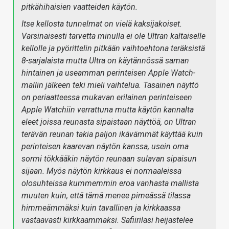
pitkähihaisien vaatteiden käytön.
Itse kellosta tunnelmat on vielä kaksijakoiset.
Varsinaisesti tarvetta minulla ei ole Ultran kaltaiselle
kellolle ja pyörittelin pitkään vaihtoehtona teräksistä
8-sarjalaista mutta Ultra on käytännössä saman
hintainen ja useamman perinteisen Apple Watch-
mallin jälkeen teki mieli vaihtelua. Tasainen näyttö
on periaatteessa mukavan erilainen perinteiseen
Apple Watchiin verrattuna mutta käytön kannalta
eleet joissa reunasta sipaistaan näyttöä, on Ultran
terävän reunan takia paljon ikävämmät käyttää kuin
perinteisen kaarevan näytön kanssa, usein oma
sormi tökkääkin näytön reunaan sulavan sipaisun
sijaan. Myös näytön kirkkaus ei normaaleissa
olosuhteissa kummemmin eroa vanhasta mallista
muuten kuin, että tämä menee pimeässä tilassa
himmeämmäksi kuin tavallinen ja kirkkaassa
vastaavasti kirkkaammaksi. Safiirilasi heijastelee