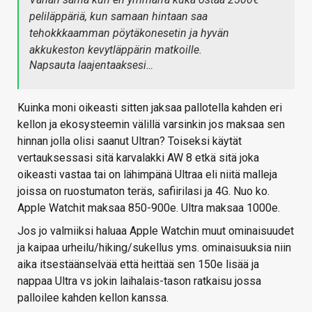
peliläppäriä, kun samaan hintaan saa
tehokkkaamman pöytäkonesetin ja hyvän
akkukeston kevytläppärin matkoille.
Napsauta laajentaaksesi…
Kuinka moni oikeasti sitten jaksaa pallotella kahden eri
kellon ja ekosysteemin välillä varsinkin jos maksaa sen
hinnan jolla olisi saanut Ultran? Toiseksi käytät
vertauksessasi sitä karvalakki AW 8 etkä sitä joka
oikeasti vastaa tai on lähimpänä Ultraa eli niitä malleja
joissa on ruostumaton teräs, safiirilasi ja 4G. Nuo ko.
Apple Watchit maksaa 850-900e. Ultra maksaa 1000e.
Jos jo valmiiksi haluaa Apple Watchin muut ominaisuudet
ja kaipaa urheilu/hiking/sukellus yms. ominaisuuksia niin
aika itsestäänselvää että heittää sen 150e lisää ja
nappaa Ultra vs jokin laihalais-tason ratkaisu jossa
palloilee kahden kellon kanssa.