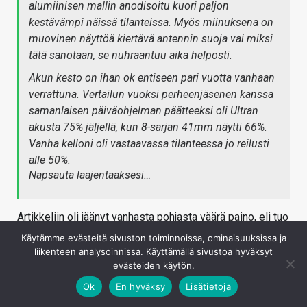
alumiinisen mallin anodisoitu kuori paljon
kestävämpi näissä tilanteissa. Myös miinuksena on
muovinen näyttöä kiertävä antennin suoja vai miksi
tätä sanotaan, se nuhraantuu aika helposti.
Akun kesto on ihan ok entiseen pari vuotta vanhaan
verrattuna. Vertailun vuoksi perheenjäsenen kanssa
samanlaisen päiväohjelman päätteeksi oli Ultran
akusta 75% jäljellä, kun 8-sarjan 41mm näytti 66%.
Vanha kelloni oli vastaavassa tilanteessa jo reilusti
alle 50%.
Napsauta laajentaaksesi…
Artikkeliin oli jäänyt vanhasta pohjasta väärä paino, eli tuo
Applen itse ilmoittama 61,3 grammaa on nyt päivitetty
Käytämme evästeitä sivuston toiminnoissa, ominaisuuksissa ja
myös artikkeliin.
liikenteen analysoinnissa. Käyttämällä sivustoa hyväksyt
evästeiden käytön.
Kirjaudu sisään vastataksesi
Ok
En hyväksy
Lisätietoja