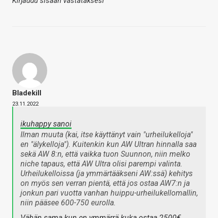
Kirjaudu sisään vastataksesi
Bladekill
23.11.2022
ikuhappy sanoi
Ilman muuta (kai, itse käyttänyt vain "urheilukelloja"
en "älykelloja"). Kuitenkin kun AW Ultran hinnalla saa
sekä AW 8:n, että vaikka tuon Suunnon, niin melko
niche tapaus, että AW Ultra olisi parempi valinta.
Urheilukelloissa (ja ymmärtääkseni AW:ssä) kehitys
on myös sen verran pientä, että jos ostaa AW7:n ja
jonkun pari vuotta vanhan huippu-urheilukellomallin,
niin pääsee 600-750 eurolla.
Vähän sama kun en ymmärrä kuka ostaa 2500€