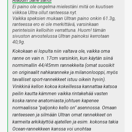
Aladdin Sane sanoi
Ei paino ole ongelma mielestäni mitä on kuutisen
viikkoa Ultra ollut ranteessa nyt.
Vaikka speksien mukaan Ultran paino onkin 61.3g,
ranteessa ero ei ole merkittävä, varsinkaan
perinteisiin kelloihin verrattuna. Huom! tämän
sivuston arvostelussa Ultran painoksi kerrotaan
40,9g.
Kokokaan ei lopulta niin valtava ole, vaikka oma
ranne on vain n. 17cm varsinkin, kun käytän siinä
normimallin 44/45mm rannekkeita (omat suosikit
on originaalit nahkaranneke ja milanonlooppi, myös
tavalliset sport-rannekkeet istuu oikein hyvin).
Vinkkinä kellon kokoa kokeillessa kannattaa katsoa
peilin kautta kämmen vaikka rintakehää vasten
koska ranne anatomiasta johtuen kapenee
normaalissa "paljonko kello on" asennossa. Omaan
ranteeseen ja silmään Ultran omat rannekkeet on
karmeita arkikäyttöä ajatellen ja esim. kokonsa takia
Ocean-rannekkeen kanssa voi unohtaa