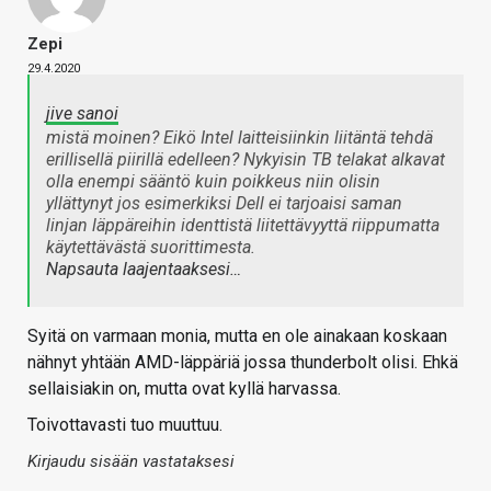
Zepi
29.4.2020
jive sanoi
mistä moinen? Eikö Intel laitteisiinkin liitäntä tehdä
erillisellä piirillä edelleen? Nykyisin TB telakat alkavat
olla enempi sääntö kuin poikkeus niin olisin
yllättynyt jos esimerkiksi Dell ei tarjoaisi saman
linjan läppäreihin identtistä liitettävyyttä riippumatta
käytettävästä suorittimesta.
Napsauta laajentaaksesi…
Syitä on varmaan monia, mutta en ole ainakaan koskaan
nähnyt yhtään AMD-läppäriä jossa thunderbolt olisi. Ehkä
sellaisiakin on, mutta ovat kyllä harvassa.
Toivottavasti tuo muuttuu.
Kirjaudu sisään vastataksesi