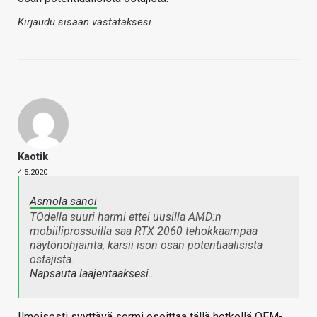
Kirjaudu sisään vastataksesi
Kaotik
4.5.2020
Asmola sanoi
TOdella suuri harmi ettei uusilla AMD:n
mobiiliprossuilla saa RTX 2060 tehokkaampaa
näytönohjainta, karsii ison osan potentiaalisista
ostajista.
Napsauta laajentaaksesi…
Ilmeisesti syyttävä sormi osoittaa tällä hetkellä OEM-