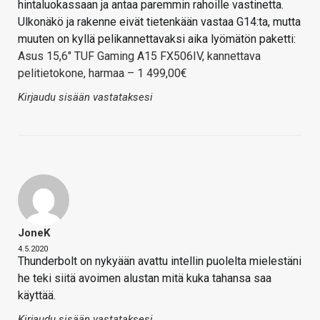
hintaluokassaan ja antaa paremmin rahoille vastinetta.
Ulkonäkö ja rakenne eivät tietenkään vastaa G14:ta, mutta
muuten on kyllä pelikannettavaksi aika lyömätön paketti:
Asus 15,6" TUF Gaming A15 FX506IV, kannettava
pelitietokone, harmaa – 1 499,00€
Kirjaudu sisään vastataksesi
JoneK
4.5.2020
Thunderbolt on nykyään avattu intellin puolelta mielestäni
he teki siitä avoimen alustan mitä kuka tahansa saa
käyttää.
Kirjaudu sisään vastataksesi