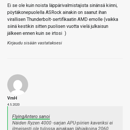
Ei se ole kuin noista läppärivalmistajista sinänsä kiinni,
pöytäkonepuolella ASRock ainakin on saanut ihan
virallisen Thunderbolt-sertifikaatin AMD emolle (vaikka
siinä kestikin sitten puolisen vuotta vielä julkaisun
jälkeen ennen kuin se irtosi
)
Kirjaudu sisään vastataksesi
VmH
4.5.2020
FlyingAntero sanoi
Näiden Ryzen 4000 -sarjan APU-piirien kaveriksi ei
ilmeisesti ole tulossa ainakaan lähiaikoina 2060