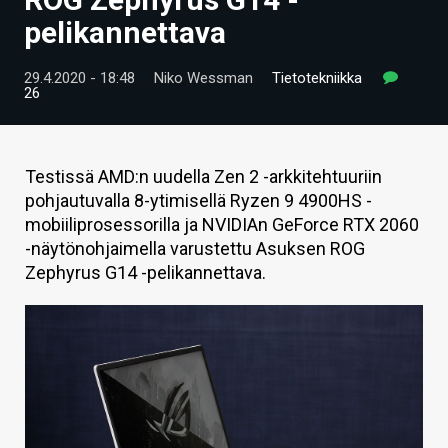
ARTIKKELIT
pelikannettava
VIDEOT
29.4.2020 - 18:48
Niko Wessman
Tietotekniikka
26
TECHBBS
TIETOA
Testissä AMD:n uudella Zen 2 -arkkitehtuuriin
HINTA.FI
pohjautuvalla 8-ytimisellä Ryzen 9 4900HS -
mobiiliprosessorilla ja NVIDIAn GeForce RTX 2060
KAUPPA
-näytönohjaimella varustettu Asuksen ROG
Zephyrus G14 -pelikannettava.
VAIHDA TEEMA
HAKU