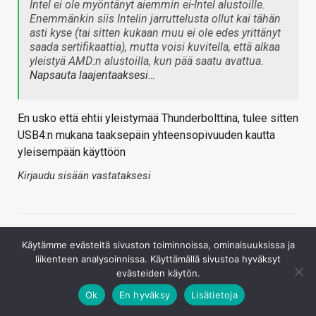
Intel ei ole myöntänyt aiemmin ei-Intel alustoille.
Enemmänkin siis Intelin jarruttelusta ollut kai tähän
asti kyse (tai sitten kukaan muu ei ole edes yrittänyt
saada sertifikaattia), mutta voisi kuvitella, että alkaa
yleistyä AMD:n alustoilla, kun pää saatu avattua.
Napsauta laajentaaksesi…
En usko että ehtii yleistymää Thunderbolttina, tulee sitten
USB4:n mukana taaksepäin yhteensopivuuden kautta
yleisempään käyttöön
Kirjaudu sisään vastataksesi
Käytämme evästeitä sivuston toiminnoissa, ominaisuuksissa ja
liikenteen analysoinnissa. Käyttämällä sivustoa hyväksyt
evästeiden käytön.
Ok
En hyväksy
Lisätietoja
Sindrom