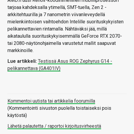
AMD:n uusi Renoir-koodinimellinen mobiiliprosessori
tarjoaa kahdeksalla ytimellä, SMT-tuella, Zen 2 -
arkkitehtuurilla ja 7 nanometrin viivanleveydellä
mielenkiintoisen vaihtoehdon Intelille suorituskykyisten
pelikannettavien rintamalla. Nähtäväksi jää, millä
aikataululla suorituskykyisemmällä GeForce RTX 2070-
tai 2080-näytönohjaimella varustetut mallit saapuvat
markkinoille.
Lue artikkeli:
Testissä Asus ROG Zephyrus G14 -
pelikannettava (GA401IV)
Kommentoi uutista tai artikkelia foorumilla
(Kommentointi sivuston puolella toistaiseksi pois
käytöstä)
Lähetä palautetta / raportoi kirjoitusvirheestä