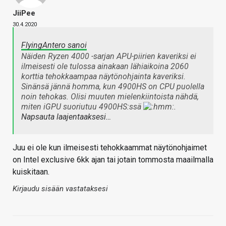
JiiPee
30.4.2020
FlyingAntero sanoi
Näiden Ryzen 4000 -sarjan APU-piirien kaveriksi ei
ilmeisesti ole tulossa ainakaan lähiaikoina 2060
korttia tehokkaampaa näytönohjainta kaveriksi.
Sinänsä jännä homma, kun 4900HS on CPU puolella
noin tehokas. Olisi muuten mielenkiintoista nähdä,
miten iGPU suoriutuu 4900HS:ssä
.
Napsauta laajentaaksesi…
Juu ei ole kun ilmeisesti tehokkaammat näytönohjaimet
on Intel exclusive 6kk ajan tai jotain tommosta maailmalla
kuiskitaan.
Kirjaudu sisään vastataksesi