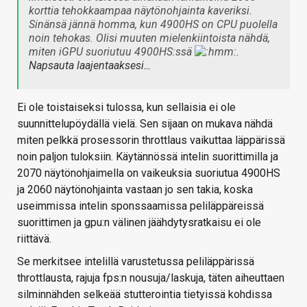
korttia tehokkaampaa näytönohjainta kaveriksi.
Sinänsä jännä homma, kun 4900HS on CPU puolella
noin tehokas. Olisi muuten mielenkiintoista nähdä,
miten iGPU suoriutuu 4900HS:ssä
.
Napsauta laajentaaksesi…
Ei ole toistaiseksi tulossa, kun sellaisia ei ole
suunnittelupöydällä vielä. Sen sijaan on mukava nähdä
miten pelkkä prosessorin throttlaus vaikuttaa läppärissä
noin paljon tuloksiin. Käytännössä intelin suorittimilla ja
2070 näytönohjaimella on vaikeuksia suoriutua 4900HS
ja 2060 näytönohjainta vastaan jo sen takia, koska
useimmissa intelin sponssaamissa peliläppäreissä
suorittimen ja gpu:n välinen jäähdytysratkaisu ei ole
riittävä.
Se merkitsee intelillä varustetussa peliläppärissä
throttlausta, rajuja fps:n nousuja/laskuja, täten aiheuttaen
silminnähden selkeää stutterointia tietyissä kohdissa