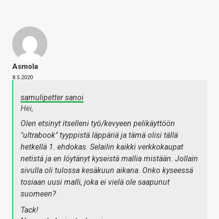
Asmola
8.5.2020
samulipetter sanoi
Hei,
Olen etsinyt itselleni työ/kevyeen pelikäyttöön
"ultrabook" tyyppistä läppäriä ja tämä olisi tällä
hetkellä 1. ehdokas. Selailin kaikki verkkokaupat
netistä ja en löytänyt kyseistä mallia mistään. Jollain
sivulla oli tulossa kesäkuun aikana. Onko kyseessä
tosiaan uusi malli, joka ei vielä ole saapunut
suomeen?
Tack!