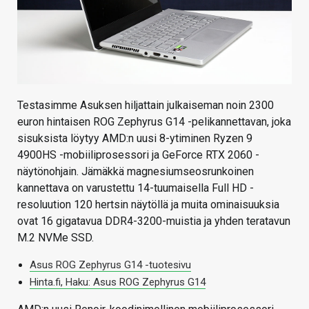
Testasimme Asuksen hiljattain julkaiseman noin 2300
euron hintaisen ROG Zephyrus G14 -pelikannettavan, joka
sisuksista löytyy AMD:n uusi 8-ytiminen Ryzen 9
4900HS -mobiiliprosessori ja GeForce RTX 2060 -
näytönohjain. Jämäkkä magnesiumseosrunkoinen
kannettava on varustettu 14-tuumaisella Full HD -
resoluution 120 hertsin näytöllä ja muita ominaisuuksia
ovat 16 gigatavua DDR4-3200-muistia ja yhden teratavun
M.2 NVMe SSD.
Asus ROG Zephyrus G14 -tuotesivu
Hinta.fi, Haku: Asus ROG Zephyrus G14