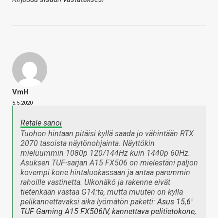
VmH
5.5.2020
Retale sanoi
Tuohon hintaan pitäisi kyllä saada jo vähintään RTX
2070 tasoista näytönohjainta. Näyttökin
mieluummin 1080p 120/144Hz kuin 1440p 60Hz.
Asuksen TUF-sarjan A15 FX506 on mielestäni paljon
kovempi kone hintaluokassaan ja antaa paremmin
rahoille vastinetta. Ulkonäkö ja rakenne eivät
tietenkään vastaa G14:ta, mutta muuten on kyllä
pelikannettavaksi aika lyömätön paketti:
Asus 15,6"
TUF Gaming A15 FX506IV, kannettava pelitietokone,