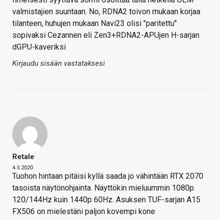
valmistajien suuntaan. No, RDNA2 toivon mukaan korjaa
tilanteen, huhujen mukaan Navi23 olisi "paritettu"
sopivaksi Cezannen eli Zen3+RDNA2-APUjen H-sarjan
dGPU-kaveriksi
Kirjaudu sisään vastataksesi
Retale
4.5.2020
Tuohon hintaan pitäisi kyllä saada jo vähintään RTX 2070
tasoista näytönohjainta. Näyttökin mieluummin 1080p
120/144Hz kuin 1440p 60Hz. Asuksen TUF-sarjan A15
FX506 on mielestäni paljon kovempi kone