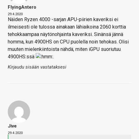
FlyingAntero
29.4.2020
Näiden Ryzen 4000 -sarjan APU-piirien kaveriksi ei
ilmeisesti ole tulossa ainakaan lähiaikoina 2060 korttia
tehokkaampaa näytönohjainta kaveriksi. Sinänsä jännä
homma, kun 4900HS on CPU puolella noin tehokas. Olisi
muuten mielenkiintoista nähdä, miten iGPU suoriutuu
4900HS:ssä
.
Kirjaudu sisään vastataksesi
Jive
29.4.2020