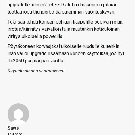
upgradelle, niin m2 x4 SSD slotin uhraaminen pitäisi
tuottaa jopa thunderboltia paremman suorituskyvyn.
Toki saa tehdä koneen pohjaan kaapelille sopivan reiän,
irrotus/kiinnitys vaivalloista ja muutenkin kotikutoinen
viritys ulkoisella powerilla.
Pöytäkoneen korvaajaksi ulkoiselle ruudulle kuitenkin
ihan validi upgrade lisäämään koneen käyttöikää, jos nyt
rtx2060 pärjäisi pari vuotta.
Kirjaudu sisään vastataksesi
Sawe
30.4.2020