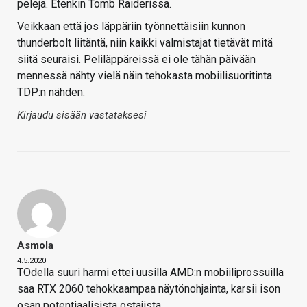
pelejä. Etenkin Tomb Raiderissa.
Veikkaan että jos läppäriin työnnettäisiin kunnon
thunderbolt liitäntä, niin kaikki valmistajat tietävät mitä
siitä seuraisi. Peliläppäreissä ei ole tähän päivään
mennessä nähty vielä näin tehokasta mobiilisuoritinta
TDP:n nähden.
Kirjaudu sisään vastataksesi
Asmola
4.5.2020
TOdella suuri harmi ettei uusilla AMD:n mobiiliprossuilla
saa RTX 2060 tehokkaampaa näytönohjainta, karsii ison
osan potentiaalisista ostajista.