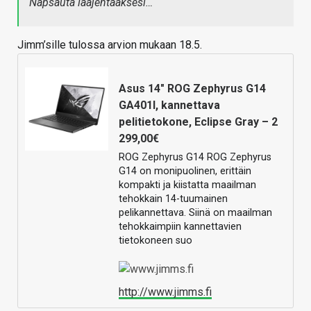
Napsauta laajentaaksesi…
Jimm’sille tulossa arvion mukaan 18.5.
Asus 14" ROG Zephyrus G14
GA401I, kannettava
pelitietokone, Eclipse Gray – 2
299,00€
ROG Zephyrus G14 ROG Zephyrus
G14 on monipuolinen, erittäin
kompakti ja kiistatta maailman
tehokkain 14-tuumainen
pelikannettava. Siinä on maailman
tehokkaimpiin kannettavien
tietokoneen suo
http://www.jimms.fi