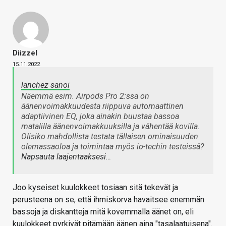
Diizzel
15.11.2022
lanchez sanoi
Näemmä esim. Airpods Pro 2:ssa on
äänenvoimakkuudesta riippuva automaattinen
adaptiivinen EQ, joka ainakin buustaa bassoa
matalilla äänenvoimakkuuksilla ja vähentää kovilla.
Olisiko mahdollista testata tällaisen ominaisuuden
olemassaoloa ja toimintaa myös io-techin testeissä?
Napsauta laajentaaksesi…
Joo kyseiset kuulokkeet tosiaan sitä tekevät ja
perusteena on se, että ihmiskorva havaitsee enemmän
bassoja ja diskantteja mitä kovemmalla äänet on, eli
kuulokkeet pyrkivät pitämään äänen aina "tasalaatuisena".