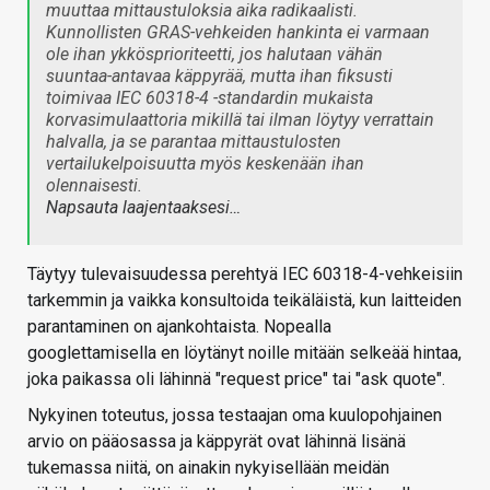
muuttaa mittaustuloksia aika radikaalisti.
Kunnollisten GRAS-vehkeiden hankinta ei varmaan
ole ihan ykkösprioriteetti, jos halutaan vähän
suuntaa-antavaa käppyrää, mutta ihan fiksusti
toimivaa IEC 60318-4 -standardin mukaista
korvasimulaattoria mikillä tai ilman löytyy verrattain
halvalla, ja se parantaa mittaustulosten
vertailukelpoisuutta myös keskenään ihan
olennaisesti.
Napsauta laajentaaksesi…
Täytyy tulevaisuudessa perehtyä IEC 60318-4-vehkeisiin
tarkemmin ja vaikka konsultoida teikäläistä, kun laitteiden
parantaminen on ajankohtaista. Nopealla
googlettamisella en löytänyt noille mitään selkeää hintaa,
joka paikassa oli lähinnä "request price" tai "ask quote".
Nykyinen toteutus, jossa testaajan oma kuulopohjainen
arvio on pääosassa ja käppyrät ovat lähinnä lisänä
tukemassa niitä, on ainakin nykyisellään meidän