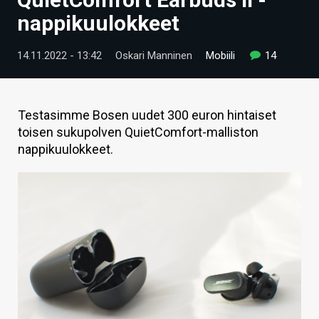
ARTIKKELIT
nappikuulokkeet
VIDEOT
14.11.2022 - 13:42
Oskari Manninen
Mobiili
14
TECHBBS
TIETOA
Testasimme Bosen uudet 300 euron hintaiset
toisen sukupolven QuietComfort-malliston
HINTA.FI
nappikuulokkeet.
KAUPPA
VAIHDA TEEMA
HAKU