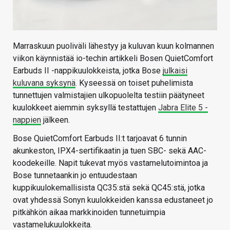
Marraskuun puoliväli lähestyy ja kuluvan kuun kolmannen
viikon käynnistää io-techin artikkeli Bosen QuietComfort
Earbuds II -nappikuulokkeista, jotka Bose
julkaisi
kuluvana syksynä
. Kyseessä on toiset puhelimista
tunnettujen valmistajien ulkopuolelta testiin päätyneet
kuulokkeet aiemmin syksyllä testattujen
Jabra Elite 5 -
nappien
jälkeen.
Bose QuietComfort Earbuds II:t tarjoavat 6 tunnin
akunkeston, IPX4-sertifikaatin ja tuen SBC- sekä AAC-
koodekeille. Napit tukevat myös vastamelutoimintoa ja
Bose tunnetaankin jo entuudestaan
kuppikuulokemallisista QC35:stä sekä QC45:stä, jotka
ovat yhdessä Sonyn kuulokkeiden kanssa edustaneet jo
pitkähkön aikaa markkinoiden tunnetuimpia
vastamelukuulokkeita.