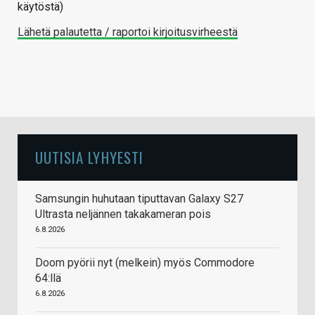
käytöstä)
Lähetä palautetta / raportoi kirjoitusvirheestä
UUTISIA LYHYESTI
Samsungin huhutaan tiputtavan Galaxy S27
Ultrasta neljännen takakameran pois
6.8.2026
Doom pyörii nyt (melkein) myös Commodore
64:llä
6.8.2026