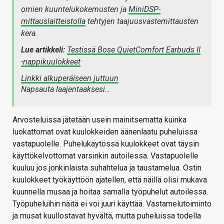
omien kuuntelukokemusten ja
MiniDSP-
mittauslaitteistolla
tehtyjen taajuusvastemittausten
kera.
Lue artikkeli:
Testissä Bose QuietComfort Earbuds II
-nappikuulokkeet
Linkki alkuperäiseen juttuun
Napsauta laajentaaksesi…
Arvosteluissa jätetään usein mainitsematta kuinka
luokattomat ovat kuulokkeiden äänenlaatu puheluissa
vastapuolelle. Puhelukäytössä kuulokkeet ovat täysin
käyttökelvottomat varsinkin autoilessa. Vastapuolelle
kuuluu jos jonkinlaista suhahtelua ja taustamelua. Ostin
kuulokkeet työkäyttöön ajatellen, että näillä olisi mukava
kuunnella musaa ja hoitaa samalla työpuhelut autoilessa.
Työpuheluihin näitä ei voi juuri käyttää. Vastamelutoiminto
ja musat kuullostavat hyvältä, mutta puheluissa todella