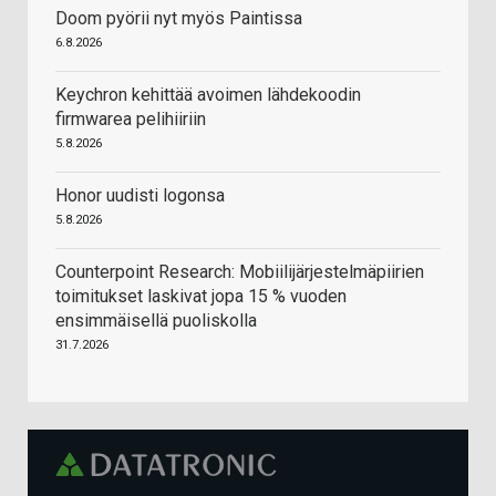
Doom pyörii nyt myös Paintissa
6.8.2026
Keychron kehittää avoimen lähdekoodin
firmwarea pelihiiriin
5.8.2026
Honor uudisti logonsa
5.8.2026
Counterpoint Research: Mobiilijärjestelmäpiirien
toimitukset laskivat jopa 15 % vuoden
ensimmäisellä puoliskolla
31.7.2026