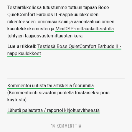
Testiartikkelissa tutustumme tuttuun tapaan Bose
QuietComfort Earbuds II -nappikuulokkeiden
rakenteeseen, ominaisuuksiin ja äänenlaatuun omien
kuuntelukokemusten ja
MiniDSP-mittauslaitteistolla
tehtyjen taajuusvastemittausten kera.
Lue artikkeli:
Testissä Bose QuietComfort Earbuds II -
nappikuulokkeet
Kommentoi uutista tai artikkelia foorumilla
(Kommentointi sivuston puolella toistaiseksi pois
käytöstä)
Lähetä palautetta / raportoi kirjoitusvirheestä
14 KOMMENTTIA