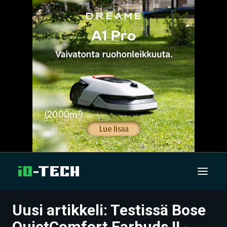
Uusi artikkeli: Testissä Bose
UUTISET
QuietComfort Earbuds II -