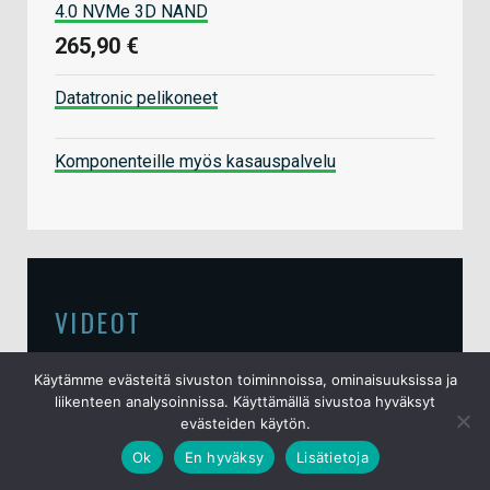
4.0 NVMe 3D NAND
265,90 €
Datatronic pelikoneet
Komponenteille myös kasauspalvelu
VIDEOT
Käytämme evästeitä sivuston toiminnoissa, ominaisuuksissa ja
liikenteen analysoinnissa. Käyttämällä sivustoa hyväksyt
Video: Testissä Audeze Maxwell 2
evästeiden käytön.
-pelikuulokkeet
Ok
En hyväksy
Lisätietoja
15.6.2026