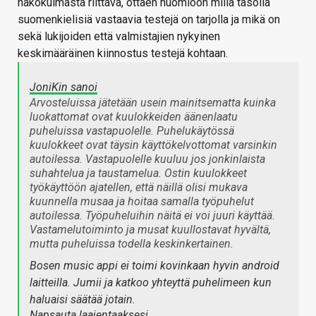
näkökulmasta riittävä, ottaen huomioon millä tasolla
suomenkielisiä vastaavia testejä on tarjolla ja mikä on
sekä lukijoiden että valmistajien nykyinen
keskimääräinen kiinnostus testejä kohtaan.
JoniKin sanoi
Arvosteluissa jätetään usein mainitsematta kuinka
luokattomat ovat kuulokkeiden äänenlaatu
puheluissa vastapuolelle. Puhelukäytössä
kuulokkeet ovat täysin käyttökelvottomat varsinkin
autoilessa. Vastapuolelle kuuluu jos jonkinlaista
suhahtelua ja taustamelua. Ostin kuulokkeet
työkäyttöön ajatellen, että näillä olisi mukava
kuunnella musaa ja hoitaa samalla työpuhelut
autoilessa. Työpuheluihin näitä ei voi juuri käyttää.
Vastamelutoiminto ja musat kuullostavat hyvältä,
mutta puheluissa todella keskinkertainen.
Bosen music appi ei toimi kovinkaan hyvin android
laitteilla. Jumii ja katkoo yhteyttä puhelimeen kun
haluaisi säätää jotain.
Napsauta laajentaaksesi…