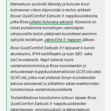
Marraskuun puoliväli lähestyy ja kuluvan kuun
kolmannen viikon käynnistää io-techin artikkeli
Bosen QuietComfort Earbuds II -nappikuulokkeista,
jotka Bose
julkaisi kuluvana syksynä
. Kyseessä on
toiset puhelimista tunnettujen valmistajien
ulkopuolelta testiin päätyneet kuulokkeet aiemmin
syksyllä testattujen
Jabra Elite 5 -nappien
jälkeen.
Bose QuietComfort Earbuds II:t tarjoavat 6 tunnin
akunkeston, IPX4-sertifikaatin ja tuen SBC- sekä
AAC-koodekeille. Napit tukevat myös
vastamelutoimintoa ja Bose tunnetaankin jo
entuudestaan kuppikuulokemallisista QC35:stä sekä
QC45:stä, jotka ovat yhdessä Sonyn kuulokkeiden
kanssa edustaneet jo pitkähkön aikaa markkinoiden
tunnetuimpia vastamelukuulokkeita.
Testiartikkelissa tutustumme tuttuun tapaan Bose
QuietComfort Earbuds II -nappikuulokkeiden
rakenteeseen, ominaisuuksiin ja äänenlaatuun