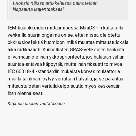
tuloksia näissä artikkeleissa painotetaan.
Napsauta laajentaaksesi…
IEM-kuulokkeiden mittaamisessa MiniDSP:n kaltaisilla
vehkeillä suurin ongelma on se, ettei niissä ole otettu
okkluusioefektiä huomioon, mikä muuttaa mittaustuloksia
aika radikaalisti. Kunnollisten GRAS-vehkeiden hankinta
ei varmaan ole ihan ykkösprioriteetti, jos halutaan vähän
suuntaa-antavaa käppyrää, mutta ihan fiksusti toimivaa
IEC 60318-4 -standardin mukaista korvasimulaattoria
mikillä tai ilman löytyy verrattain halvalla, ja se parantaa
mittaustulosten vertailukelpoisuutta myös keskenään
ihan olennaisesti.
Kirjaudu sisään vastataksesi