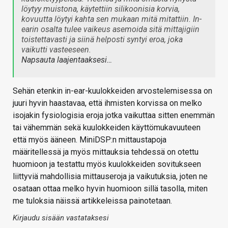
löytyy muistona, käytettiin silikoonisia korvia,
kovuutta löytyi kahta sen mukaan mitä mitattiin. In-
earin osalta tulee vaikeus asemoida sitä mittajigiin
toistettavasti ja siinä helposti syntyi eroa, joka
vaikutti vasteeseen.
Napsauta laajentaaksesi…
Sehän etenkin in-ear-kuulokkeiden arvostelemisessa on
juuri hyvin haastavaa, että ihmisten korvissa on melko
isojakin fysiologisia eroja jotka vaikuttaa sitten enemmän
tai vähemmän sekä kuulokkeiden käyttömukavuuteen
että myös ääneen. MiniDSP:n mittaustapoja
määritellessä ja myös mittauksia tehdessä on otettu
huomioon ja testattu myös kuulokkeiden sovitukseen
liittyviä mahdollisia mittauseroja ja vaikutuksia, joten ne
osataan ottaa melko hyvin huomioon sillä tasolla, miten
me tuloksia näissä artikkeleissa painotetaan.
Kirjaudu sisään vastataksesi