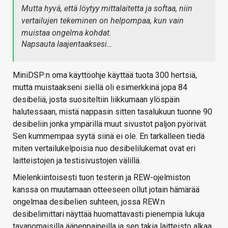
Mutta hyvä, että löytyy mittalaitetta ja softaa, niin
vertailujen tekeminen on helpompaa, kun vain
muistaa ongelma kohdat.
Napsauta laajentaaksesi…
MiniDSP:n oma käyttöohje käyttää tuota 300 hertsiä,
mutta muistaakseni siellä oli esimerkkinä jopa 84
desibeliä, josta suositeltiin liikkumaan ylöspäin
halutessaan, mistä nappasin sitten tasalukuun tuonne 90
desibeliin jonka ympärillä muut sivustot paljon pyörivät.
Sen kummempaa syytä siinä ei ole. En tarkalleen tiedä
miten vertailukelpoisia nuo desibelilukemat ovat eri
laitteistojen ja testisivustojen välillä.
Mielenkiintoisesti tuon testerin ja REW-ojelmiston
kanssa on muutamaan otteeseen ollut jotain hämärää
ongelmaa desibelien suhteen, jossa REW:n
desibelimittari näyttää huomattavasti pienempiä lukuja
tavanomaisilla äänenpaineilla ja sen takia laitteisto alkaa