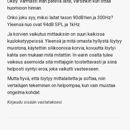
Okey. Varmasti ihan pätevä laite, varsinkin kun ottaa
huomioon hinnan.
Onko joku syy, miksi laitat tason 90dB:hen ja 300Hz?
Yleensä nuo ovat 94dB SPL ja 1kHz.
Ja korvien vaikutus mittauksiin on suuri kaikissa
kuuloketyypeissä. Yleensä ja mitä omasta hyllystä löytyy
muistona, käytettiin silikoonisia korvia, kovuutta löytyi
kahta sen mukaan mitä mitattiin. In-earin osalta tulee
vaikeus asemoida sitä mittajigiin toistettavasti ja siinä
helposti syntyi eroa, joka vaikutti vasteeseen.
Mutta hyvä, että löytyy mittalaitetta ja softaa, niin
vertailujen tekeminen on helpompaa, kun vain muistaa
ongelma kohdat.
Kirjaudu sisään vastataksesi