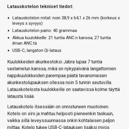
Latauskotelon tekniset tiedot:
Latauskotelon mitat: noin 38,9 x 64,1 x 26 mm (korkeus x
leveys x syvyys)
Latauskotelon paino: 40 grammaa
Akkua kuulokkeille: 21 tuntia ANC:n kanssa, 27 tuntia
ilman ANC:tä
USB-C, langaton Qi-lataus
Kuulokkeiden akunkestoksi Jabra lupaa 7 tuntia
vastamelun kanssa, mikä on nykypäivänä langattomien
nappikuulokkeiden parempaa päätä tavanomaisen
akunkestolupauksen ollessa noin 5 tunnin seutuvilla.
Latauskotelosta kuulokkeille on saatavissa kolme täyttä
latausta lisää.
Latauskotelo itsessään on onnistuneen muotoinen.
Kotelo on siro ja mahtuu helposti pieneenkin taskuun,
vaikka sillä leveyssuunnassa onkin kohtalaisen paljon
mittaa. Kotelo tukee USB-C-latauksen lisäksi myös