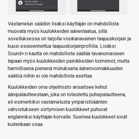
Vastamelun säädön lisäksi käyttäjän on mahdollista
muovata myös kuulokkeiden äänenlaatua, sillä
sovelluksessa on tarjolla viisikanavainen taajuuskorjain ja
kuusi esiasennettua taajuuskorjainprofiilia. Lisäksi
Sound+:n kautta on mahdollista säätää tavanomaiseen
tapaan myös kuulokkeiden painikkeiden toiminnot, mutta
harmillisena pienenä miinuksena äänenvoimakkuuden
säätöä niihin ei ole mahdollista asettaa.
Kuulokkeiden oma ohjelmisto ansaitsee kehut
äänipalautteestaan, joka on toteutettu puhepalautteena,
eli esimerkiksi vastamelusta ympäristöäänten
vahvistukseen siirtymisen kuulokkeet puhuvat
englanniksi käyttäjän korvalle. Suomea kuulokkeet eivät
kuitenkaan osaa.