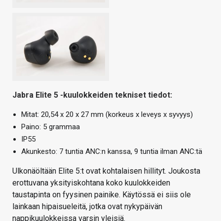
Jabra Elite 5 -kuulokkeiden tekniset tiedot:
Mitat: 20,54 x 20 x 27 mm (korkeus x leveys x syvyys)
Paino: 5 grammaa
IP55
Akunkesto: 7 tuntia ANC:n kanssa, 9 tuntia ilman ANC:tä
Ulkonäöltään Elite 5:t ovat kohtalaisen hillityt. Joukosta
erottuvana yksityiskohtana koko kuulokkeiden
taustapinta on fyysinen painike. Käytössä ei siis ole
lainkaan hipaisueleitä, jotka ovat nykypäivän
nappikuulokkeissa varsin yleisiä.