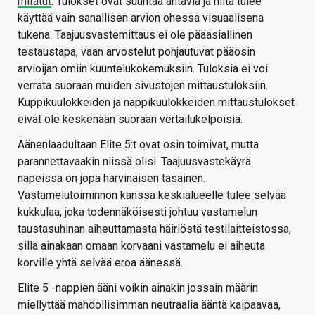
mitatut
. Tulokset ovat suuntaa antavia ja niitä tulee
käyttää vain sanallisen arvion ohessa visuaalisena
tukena. Taajuusvastemittaus ei ole pääasiallinen
testaustapa, vaan arvostelut pohjautuvat pääosin
arvioijan omiin kuuntelukokemuksiin. Tuloksia ei voi
verrata suoraan muiden sivustojen mittaustuloksiin.
Kuppikuulokkeiden ja nappikuulokkeiden mittaustulokset
eivät ole keskenään suoraan vertailukelpoisia.
Äänenlaadultaan Elite 5:t ovat osin toimivat, mutta
parannettavaakin niissä olisi. Taajuusvastekäyrä
napeissa on jopa harvinaisen tasainen.
Vastamelutoiminnon kanssa keskialueelle tulee selvää
kukkulaa, joka todennäköisesti johtuu vastamelun
taustasuhinan aiheuttamasta häiriöstä testilaitteistossa,
sillä ainakaan omaan korvaani vastamelu ei aiheuta
korville yhtä selvää eroa äänessä.
Elite 5 -nappien ääni voikin ainakin jossain määrin
miellyttää mahdollisimman neutraalia ääntä kaipaavaa,