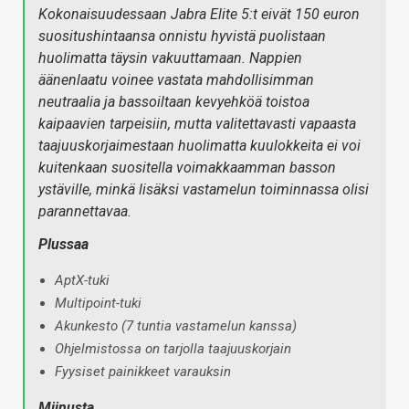
Kokonaisuudessaan Jabra Elite 5:t eivät 150 euron
suositushintaansa onnistu hyvistä puolistaan
huolimatta täysin vakuuttamaan. Nappien
äänenlaatu voinee vastata mahdollisimman
neutraalia ja bassoiltaan kevyehköä toistoa
kaipaavien tarpeisiin, mutta valitettavasti vapaasta
taajuuskorjaimestaan huolimatta kuulokkeita ei voi
kuitenkaan suositella voimakkaamman basson
ystäville, minkä lisäksi vastamelun toiminnassa olisi
parannettavaa.
Plussaa
AptX-tuki
Multipoint-tuki
Akunkesto (7 tuntia vastamelun kanssa)
Ohjelmistossa on tarjolla taajuuskorjain
Fyysiset painikkeet varauksin
Miinusta