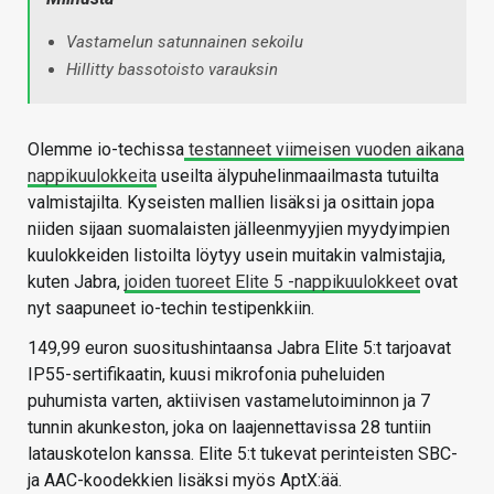
Vastamelun satunnainen sekoilu
Hillitty bassotoisto varauksin
Olemme io-techissa
testanneet viimeisen vuoden aikana
nappikuulokkeita
useilta älypuhelinmaailmasta tutuilta
valmistajilta. Kyseisten mallien lisäksi ja osittain jopa
niiden sijaan suomalaisten jälleenmyyjien myydyimpien
kuulokkeiden listoilta löytyy usein muitakin valmistajia,
kuten Jabra,
joiden tuoreet Elite 5 -nappikuulokkeet
ovat
nyt saapuneet io-techin testipenkkiin.
149,99 euron suositushintaansa Jabra Elite 5:t tarjoavat
IP55-sertifikaatin, kuusi mikrofonia puheluiden
puhumista varten, aktiivisen vastamelutoiminnon ja 7
tunnin akunkeston, joka on laajennettavissa 28 tuntiin
latauskotelon kanssa. Elite 5:t tukevat perinteisten SBC-
ja AAC-koodekkien lisäksi myös AptX:ää.