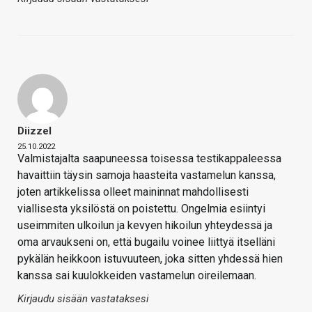
Diizzel
25.10.2022
Valmistajalta saapuneessa toisessa testikappaleessa
havaittiin täysin samoja haasteita vastamelun kanssa,
joten artikkelissa olleet maininnat mahdollisesti
viallisesta yksilöstä on poistettu. Ongelmia esiintyi
useimmiten ulkoilun ja kevyen hikoilun yhteydessä ja
oma arvaukseni on, että bugailu voinee liittyä itselläni
pykälän heikkoon istuvuuteen, joka sitten yhdessä hien
kanssa sai kuulokkeiden vastamelun oireilemaan.
Kirjaudu sisään vastataksesi