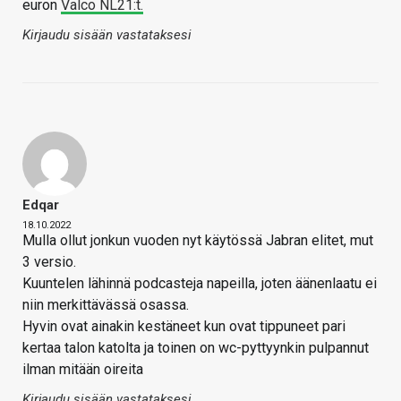
euron
Valco NL21:t.
Kirjaudu sisään vastataksesi
Edqar
18.10.2022
Mulla ollut jonkun vuoden nyt käytössä Jabran elitet, mut
3 versio.
Kuuntelen lähinnä podcasteja napeilla, joten äänenlaatu ei
niin merkittävässä osassa.
Hyvin ovat ainakin kestäneet kun ovat tippuneet pari
kertaa talon katolta ja toinen on wc-pyttyynkin pulpannut
ilman mitään oireita
Kirjaudu sisään vastataksesi