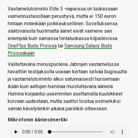
Vastamelutoiminto Elite 5 -napeissa on luokassaan
vaimennustasoltaan perushyvä, mutta ei 150 euron
hintaan mitenkään poikkeuksellinen. Sovelluksensa
säätövarasta huolimatta äänet eivät vaimene sen
enempää kuin samassa hintaluokassa kilpailevissa
OnePlus Buds Proissa
tai
Samsung Galaxy Buds
Proissakaan
.
Valitettavana miinuspuolena Jabrojen vastamelussa
havaittiin testijaksolla useaan kertaan selvää bugisuutta
ja vastamelutoiminto alkoi satunnaisesti hurisemaan
ikään kuin aaltojen huminaa muistuttavana äänenä.
Humina korjaantui useimmiten asettamalla kuulokkeet
korvaan uudestaan, mutta saattoi toistua esimerkiksi
saman kävelylenkin aikana pariinkin otteeseen.
Mikrofonin ääniesimerkki