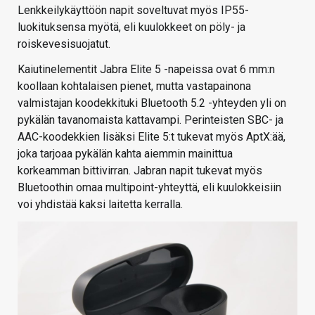
Lenkkeilykäyttöön napit soveltuvat myös IP55-
luokituksensa myötä, eli kuulokkeet on pöly- ja
roiskevesisuojatut.
Kaiutinelementit Jabra Elite 5 -napeissa ovat 6 mm:n
koollaan kohtalaisen pienet, mutta vastapainona
valmistajan koodekkituki Bluetooth 5.2 -yhteyden yli on
pykälän tavanomaista kattavampi. Perinteisten SBC- ja
AAC-koodekkien lisäksi Elite 5:t tukevat myös AptX:ää,
joka tarjoaa pykälän kahta aiemmin mainittua
korkeamman bittivirran. Jabran napit tukevat myös
Bluetoothin omaa multipoint-yhteyttä, eli kuulokkeisiin
voi yhdistää kaksi laitetta kerralla.