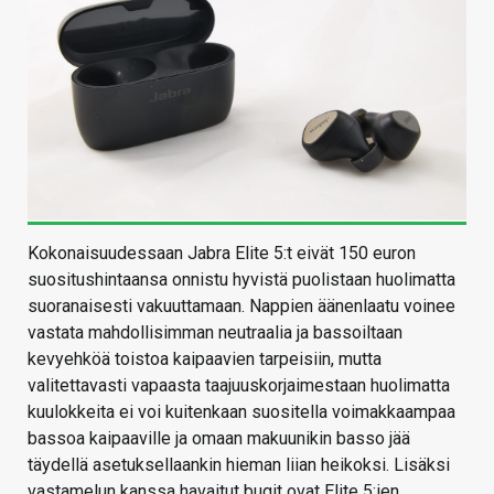
Kokonaisuudessaan Jabra Elite 5:t eivät 150 euron
suositushintaansa onnistu hyvistä puolistaan huolimatta
suoranaisesti vakuuttamaan. Nappien äänenlaatu voinee
vastata mahdollisimman neutraalia ja bassoiltaan
kevyehköä toistoa kaipaavien tarpeisiin, mutta
valitettavasti vapaasta taajuuskorjaimestaan huolimatta
kuulokkeita ei voi kuitenkaan suositella voimakkaampaa
bassoa kaipaaville ja omaan makuunikin basso jää
täydellä asetuksellaankin hieman liian heikoksi. Lisäksi
vastamelun kanssa havaitut bugit ovat Elite 5:ien