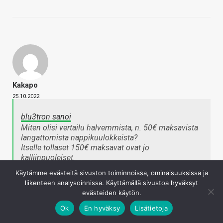
Kakapo
25.10.2022
blu3tron sanoi
Miten olisi vertailu halvemmista, n. 50€ maksavista
langattomista nappikuulokkeista?
Itselle tollaset 150€ maksavat ovat jo
kalliinpuoleiset.
Napsauta laajentaaksesi…
Käytämme evästeitä sivuston toiminnoissa, ominaisuuksissa ja
liikenteen analysoinnissa. Käyttämällä sivustoa hyväksyt
evästeiden käytön.
Tämä vain oman kokemukseni perusteella sanottuna,
Ok
En hyväksy
Lisätietoja
omat napit 249€ ja tuntuvat rahan arvoisilta joka tasolla.