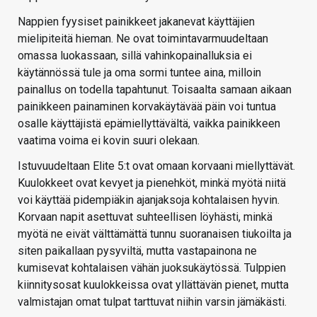
Nappien fyysiset painikkeet jakanevat käyttäjien
mielipiteitä hieman. Ne ovat toimintavarmuudeltaan
omassa luokassaan, sillä vahinkopainalluksia ei
käytännössä tule ja oma sormi tuntee aina, milloin
painallus on todella tapahtunut. Toisaalta samaan aikaan
painikkeen painaminen korvakäytävää päin voi tuntua
osalle käyttäjistä epämiellyttävältä, vaikka painikkeen
vaatima voima ei kovin suuri olekaan.
Istuvuudeltaan Elite 5:t ovat omaan korvaani miellyttävät.
Kuulokkeet ovat kevyet ja pienehköt, minkä myötä niitä
voi käyttää pidempiäkin ajanjaksoja kohtalaisen hyvin.
Korvaan napit asettuvat suhteellisen löyhästi, minkä
myötä ne eivät välttämättä tunnu suoranaisen tiukoilta ja
siten paikallaan pysyviltä, mutta vastapainona ne
kumisevat kohtalaisen vähän juoksukäytössä. Tulppien
kiinnitysosat kuulokkeissa ovat yllättävän pienet, mutta
valmistajan omat tulpat tarttuvat niihin varsin jämäkästi.