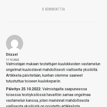
6 KOMMENTTIA
Diizzel
17.10.2022
Valmistajan mukaan testattujen kuulokkeiden vastamelun
ongelmat kuulostavat mahdollisesti vialliselta yksilöltä.
Artikkelia päivitetään, kunhan olemme saaneet
tutustuttua toiseen kuulokepariin.
Päivitys 25.10.2022:
Valmistajalta saapuneessa
toisessa testiyksilössä havaittiin samaa ongelmaa
vastamelun kanssa, joten maininnat mahdollisesta
viallisesta yksilöstä on poistettu artikkelista.