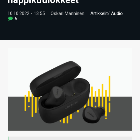
ARTIKKELIT
10.10.2022 - 13:55
Oskari Manninen
Artikkelit
/
Audio
6
VIDEOT
TECHBBS
TIETOA
HINTA.FI
KAUPPA
VAIHDA TEEMA
HAKU