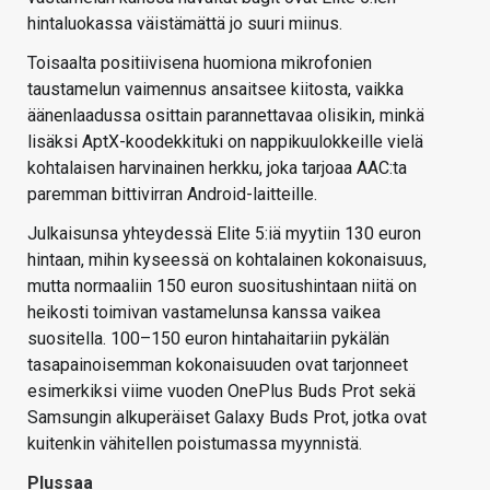
hintaluokassa väistämättä jo suuri miinus.
Toisaalta positiivisena huomiona mikrofonien
taustamelun vaimennus ansaitsee kiitosta, vaikka
äänenlaadussa osittain parannettavaa olisikin, minkä
lisäksi AptX-koodekkituki on nappikuulokkeille vielä
kohtalaisen harvinainen herkku, joka tarjoaa AAC:ta
paremman bittivirran Android-laitteille.
Julkaisunsa yhteydessä Elite 5:iä myytiin 130 euron
hintaan, mihin kyseessä on kohtalainen kokonaisuus,
mutta normaaliin 150 euron suositushintaan niitä on
heikosti toimivan vastamelunsa kanssa vaikea
suositella. 100–150 euron hintahaitariin pykälän
tasapainoisemman kokonaisuuden ovat tarjonneet
esimerkiksi viime vuoden OnePlus Buds Prot sekä
Samsungin alkuperäiset Galaxy Buds Prot, jotka ovat
kuitenkin vähitellen poistumassa myynnistä.
Plussaa