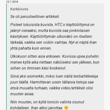
10.7.2018
Karkkiloota
Se oli perusteellinen artikkeli.
Pisteet lukuisista kuvista. HTC:n käyttöliittymä on
jäänyt vieraaksi, mutta kuvista saa jonkinlaisen
käsityksen. Käyttöliittymän ulkonäkö on itselleni
tärkeää, vaikka sen voikin vaihtaa. Nyt ei näytä ihan
yhtä pahalta kuin ennen.
Ulkokuori sitten asia erikseen. Kuvissa upea puhelin
menee kyllä aika riettaan näköiseksi sen jälkeen, kun
siihen on ihmisen käsi koskenut.
Siinä yksi esimerkki, miksi luen näitä testiartikkeleja
juuri täällä. Harmittavan usein tällaisia tietoja saa
etsiä muualta turhaan, vaikka video/artikkeli olisi
muuten asiaa.
Niin muuten, on kyllä tonicin valinta osunut
kohdalleen. Ihan alkoi janottaa.