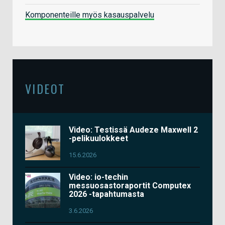
Komponenteille myös kasauspalvelu
VIDEOT
Video: Testissä Audeze Maxwell 2
-pelikuulokkeet
15.6.2026
Video: io-techin
messuosastoraportit Computex
2026 -tapahtumasta
3.6.2026