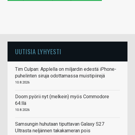
UUTISIA LYHYESTI
Tim Culpan: Applella on miljardin edestä iPhone-
puhelinten siruja odottamassa muistipiirejä
10.8.2026
Doom pyörii nyt (melkein) myös Commodore
64:llä
10.8.2026
Samsungin huhutaan tiputtavan Galaxy S27
Ultrasta neljännen takakameran pois