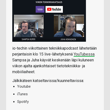
io-techin viikottainen tekniikkapodcast lähetetään
perjantaisin klo 15 live-lähetyksenä
YouTubessa
.
Sampsa ja Juha käyvät keskenään läpi kuluneen
viikon ajalta ajankohtaiset tietotekniikka- ja
mobiiliaiheet.
Jälkikäteen katseltavissa/kuunneltavissa:
Youtube
iTunes
Spotify