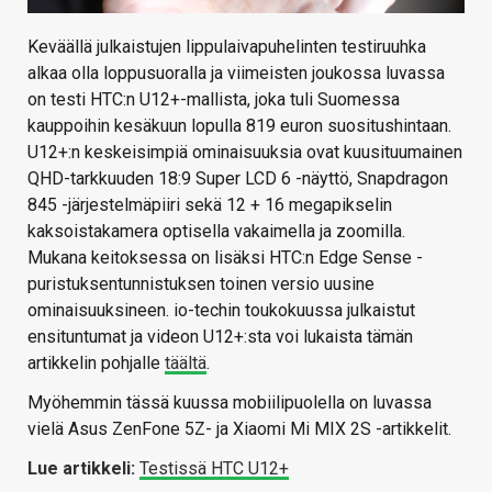
Keväällä julkaistujen lippulaivapuhelinten testiruuhka
alkaa olla loppusuoralla ja viimeisten joukossa luvassa
on testi HTC:n U12+-mallista, joka tuli Suomessa
kauppoihin kesäkuun lopulla 819 euron suositushintaan.
U12+:n keskeisimpiä ominaisuuksia ovat kuusituumainen
QHD-tarkkuuden 18:9 Super LCD 6 -näyttö, Snapdragon
845 -järjestelmäpiiri sekä 12 + 16 megapikselin
kaksoistakamera optisella vakaimella ja zoomilla.
Mukana keitoksessa on lisäksi HTC:n Edge Sense -
puristuksentunnistuksen toinen versio uusine
ominaisuuksineen. io-techin toukokuussa julkaistut
ensituntumat ja videon U12+:sta voi lukaista tämän
artikkelin pohjalle
täältä
.
Myöhemmin tässä kuussa mobiilipuolella on luvassa
vielä Asus ZenFone 5Z- ja Xiaomi Mi MIX 2S -artikkelit.
Lue artikkeli:
Testissä HTC U12+