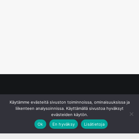
© S&J Media Oy
Käytämme evästeitä sivuston toiminnoissa, ominaisuuksissa ja
liikenteen analysoinnissa. Käyttämällä sivustoa hyväksyt
evästeiden käytön.
Ok
En hyväksy
Lisätietoja
;