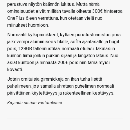
perustuva näytön käännön lukitus. Mutta nämä
ominaisuudet eivät millään tavalla oikeuta 300€ hintaeroa
OnePlus 6:een verrattuna, kun otetaan vielä nuo
miinukset huomioon.
Normaalit kylkipainikkeet, kylkien puristustunnistus pois
ja kovempi alumiiniseos tilalle, softa ajantasalle ja bugit
pois, 128GB tallennustilaa, normaali etulasi, takalasiin
kunnon liima jonkin purkan sijaan ja langaton lataus. Nuo
asiat kuntoon ja hinnasta 200€ pois niin tämä myisi
kovasti.
Jotain omituisia gimmickejä on ihan turha lisätä
puhelimeen, jos samalla uhrataan puhelimen normaali
päivittäinen käytettävyys ja rakenteellinen kestävyys.
Kirjaudu sisään vastataksesi