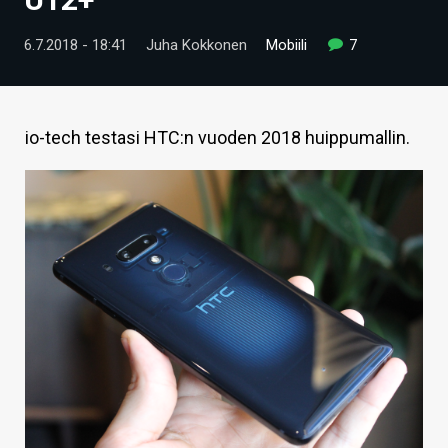
ARTIKKELIT
6.7.2018 - 18:41
Juha Kokkonen
Mobiili
7
VIDEOT
TECHBBS
io-tech testasi HTC:n vuoden 2018 huippumallin.
TIETOA
HINTA.FI
KAUPPA
VAIHDA TEEMA
HAKU