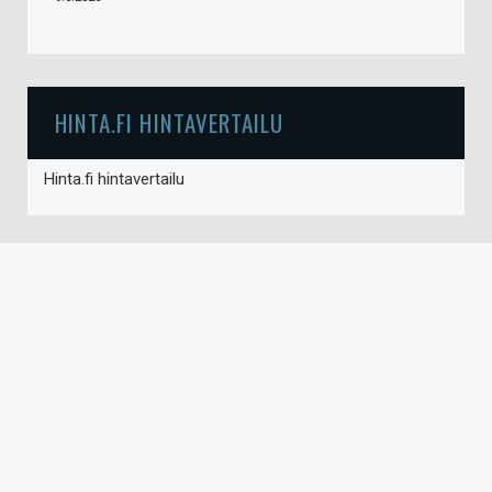
HINTA.FI HINTAVERTAILU
Hinta.fi hintavertailu