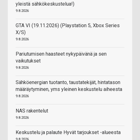
yleistä sähkökeskustelua!)
9.8.2026
GTA VI (19.11.2026) (Playstation 5, Xbox Series
X/S)
9.8.2026
Pariutumisen haasteet nykypäivänä ja sen
vaikutukset
9.8.2026
Sähköenergian tuotanto, taustatekijät, hintatason
määräytyminen, yms yleinen keskustelu aiheesta
9.8.2026
NAS rakentelut
9.8.2026
Keskustelu ja palaute Hyvät tarjoukset -alueesta
9.8.2026