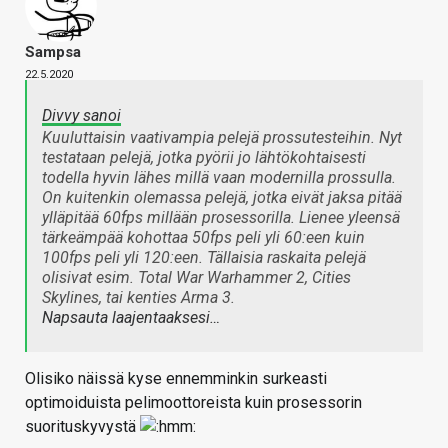
Sampsa
22.5.2020
Divvy sanoi
Kuuluttaisin vaativampia pelejä prossutesteihin. Nyt
testataan pelejä, jotka pyörii jo lähtökohtaisesti
todella hyvin lähes millä vaan modernilla prossulla.
On kuitenkin olemassa pelejä, jotka eivät jaksa pitää
ylläpitää 60fps millään prosessorilla. Lienee yleensä
tärkeämpää kohottaa 50fps peli yli 60:een kuin
100fps peli yli 120:een. Tällaisia raskaita pelejä
olisivat esim. Total War Warhammer 2, Cities
Skylines, tai kenties Arma 3.
Napsauta laajentaaksesi…
Olisiko näissä kyse ennemminkin surkeasti
optimoiduista pelimoottoreista kuin prosessorin
suorituskyvystä