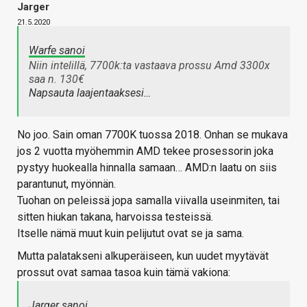
Jarger
21.5.2020
Warfe sanoi
Niin intelillä, 7700k:ta vastaava prossu Amd 3300x
saa n. 130€
Napsauta laajentaaksesi…
No joo. Sain oman 7700K tuossa 2018. Onhan se mukava
jos 2 vuotta myöhemmin AMD tekee prosessorin joka
pystyy huokealla hinnalla samaan… AMD:n laatu on siis
parantunut, myönnän.
Tuohan on peleissä jopa samalla viivalla useinmiten, tai
sitten hiukan takana, harvoissa testeissä.
Itselle nämä muut kuin pelijutut ovat se ja sama.
Mutta palatakseni alkuperäiseen, kun uudet myytävät
prossut ovat samaa tasoa kuin tämä vakiona:
Jarger sanoi