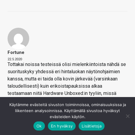
Fortune
22.5.2020
Tottakai noissa testeissä olisi mielenkiintoista nähdä se
suorituskyky yhdessä eri hintaluokan näytönohjaimien
kanssa, mutta ei taida olla kovin järkevää (varsinkaan
taloudellisesti) kuin erikoistapauksissa alkaa
testaamaan niitä Hardware Unboxed:in tyyliin, missä
kolme prosessoria testataan neljän näytönohjaimen
Käytämme evästeitä sivuston toiminnoissa, ominaisuuksissa ja
kanssa kahdella eri resoluutiolla ja kolmella eri grafiikka-
liikenteen analysoinnissa. Käyttämällä sivustoa hyväksyt
asetusten tasolla
Kolme kuustoista tuntista
evästeiden käytön.
päivää pelkästään pelitesteihin miehen mukaan… Tietty
Ok
En hyväksy
Lisätietoja
moni päivittää prosessorin paljon harvemmin kuin