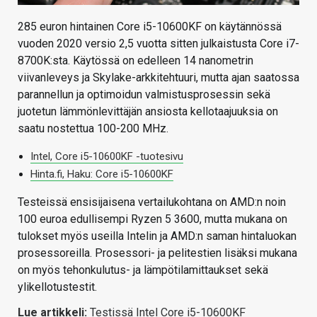
285 euron hintainen Core i5-10600KF on käytännössä
vuoden 2020 versio 2,5 vuotta sitten julkaistusta Core i7-
8700K:sta. Käytössä on edelleen 14 nanometrin
viivanleveys ja Skylake-arkkitehtuuri, mutta ajan saatossa
parannellun ja optimoidun valmistusprosessin sekä
juotetun lämmönlevittäjän ansiosta kellotaajuuksia on
saatu nostettua 100-200 MHz.
Intel, Core i5-10600KF -tuotesivu
Hinta.fi, Haku: Core i5-10600KF
Testeissä ensisijaisena vertailukohtana on AMD:n noin
100 euroa edullisempi Ryzen 5 3600, mutta mukana on
tulokset myös useilla Intelin ja AMD:n saman hintaluokan
prosessoreilla. Prosessori- ja pelitestien lisäksi mukana
on myös tehonkulutus- ja lämpötilamittaukset sekä
ylikellotustestit.
Lue artikkeli:
Testissä Intel Core i5-10600KF