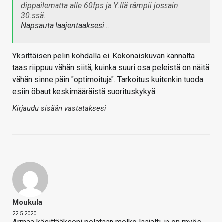
dippailematta alle 60fps ja Y:llä rämpii jossain
30:ssä.
Napsauta laajentaaksesi…
Yksittäisen pelin kohdalla ei. Kokonaiskuvan kannalta
taas riippuu vähän siitä, kuinka suuri osa peleistä on näitä
vähän sinne päin "optimoituja". Tarkoitus kuitenkin tuoda
esiin öbaut keskimääräistä suorituskykyä.
Kirjaudu sisään vastataksesi
Moukula
22.5.2020
Armaa käsittääkseni pelataan melko laajalti, ja on myös