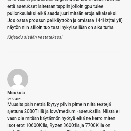
että asetukset laitetaan tappiin jolloin gpu tulee
pullonkaulaksi eikä saada juuri mitään eroja aikaiseksi.
Jos ostaa prossun pelikäyttöön ja omistaa 144Hz(tai yli)
näytön niin silloin tuo testi nykyisellään on aika turha.
Kirjaudu sisään vastataksesi
Moukula
22.5.2020
Muualta päin nettiä löytyy pilvin pimein niitä testejä
ajettuna 2080Ti:llä ja low/medium -asetuksilla. Niistä ei
vaan ole mitään käytännön hyötyä eikä ne kerro miten
isot erot 10600K:lla, Ryzen 3600:lla ja 7700K:lla on