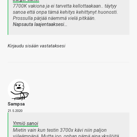
7700K vakiona ja ei tarvetta kellottaakaan.. täytyy
sanoa että onpa tämä kehitys kehittynyt huonosti.
Prossulla pärjää näemmä vielä pitkään.
Napsauta laajentaaksesi…
Kirjaudu sisään vastataksesi
Sampsa
21.5.2020
Yrmiö sanoi
Mietin vain kun testin 3700x kävi niin paljon
viileämpänä. Mutta joo, onhan nämä aina yksilöitä