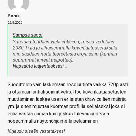
Pomk
22.5.2020
Sampsa sanoi
Yritetään tehdään vielä erikseen, missä vedetään
2080 Ti:llä ja alhaisemmilla kuvanlaatuasetuksilla
niin saadaan noita teoreettisia eroja esiin (kunhan
suurimmat kiireet helpottaa).
Napsauta laajentaaksesi…
Suosittelen vain laskemaan resoluutiota vaikka 720p asti
ja ottamaan antialisoinnit veks. Itse kuvanlaatuasetusten
muuttaminen laskee usein erilaisten draw callien määrää
ym. ja siten muuttaa kuorman profiilia sellaiseksi joka ei
enää vastaa samaa kuin joskus tulevaisuudessa
nopeammalla näytönohjaimella pelaaminen.
Kirjaudu sisään vastataksesi