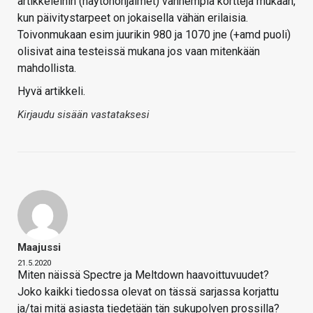
artikkeleihin (näytönohjaimet) vanhempia kortteja mukaan,
kun päivitystarpeet on jokaisella vähän erilaisia.
Toivonmukaan esim juurikin 980 ja 1070 jne (+amd puoli)
olisivat aina testeissä mukana jos vaan mitenkään
mahdollista.
Hyvä artikkeli.
Kirjaudu sisään vastataksesi
Maajussi
21.5.2020
Miten näissä Spectre ja Meltdown haavoittuvuudet?
Joko kaikki tiedossa olevat on tässä sarjassa korjattu
ja/tai mitä asiasta tiedetään tän sukupolven prossilla?