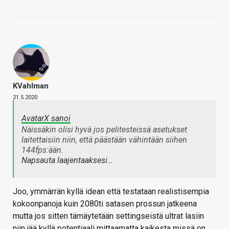
KVahlman
21.5.2020
AvatarX sanoi
Näissäkin olisi hyvä jos pelitesteissä asetukset
laitettaisiin niin, että päästään vähintään siihen
144fps:ään.
Napsauta laajentaaksesi…
Joo, ymmärrän kyllä idean että testataan realistisempia
kokoonpanoja kuin 2080ti satasen prossun jatkeena
mutta jos sitten tämäytetään settingseistä ultrat lasiin
niin jää kyllä potentiaali mittaamatta kaikesta missä on