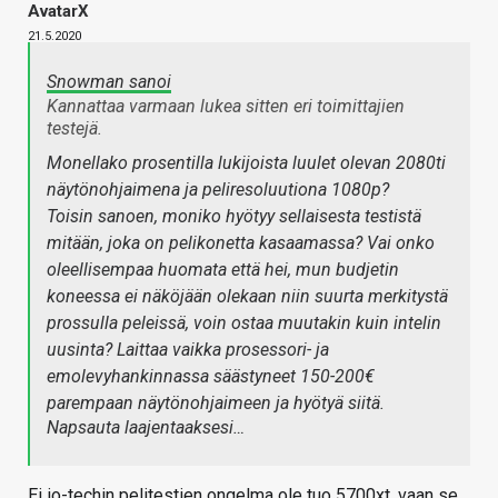
AvatarX
21.5.2020
Snowman sanoi
Kannattaa varmaan lukea sitten eri toimittajien
testejä.
Monellako prosentilla lukijoista luulet olevan 2080ti
näytönohjaimena ja peliresoluutiona 1080p?
Toisin sanoen, moniko hyötyy sellaisesta testistä
mitään, joka on pelikonetta kasaamassa? Vai onko
oleellisempaa huomata että hei, mun budjetin
koneessa ei näköjään olekaan niin suurta merkitystä
prossulla peleissä, voin ostaa muutakin kuin intelin
uusinta? Laittaa vaikka prosessori- ja
emolevyhankinnassa säästyneet 150-200€
parempaan näytönohjaimeen ja hyötyä siitä.
Napsauta laajentaaksesi…
Ei io-techin pelitestien ongelma ole tuo 5700xt, vaan se