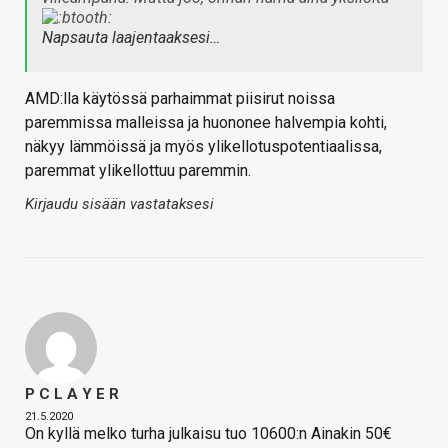
Napsauta laajentaaksesi…
AMD:lla käytössä parhaimmat piisirut noissa
paremmissa malleissa ja huononee halvempia kohti,
näkyy lämmöissä ja myös ylikellotuspotentiaalissa,
paremmat ylikellottuu paremmin.
Kirjaudu sisään vastataksesi
P C L A Y E R
21.5.2020
On kyllä melko turha julkaisu tuo 10600:n Ainakin 50€