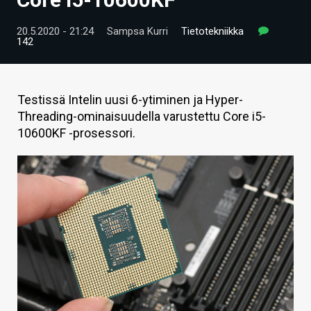
ARTIKKELIT
20.5.2020 - 21:24
Sampsa Kurri
Tietotekniikka
142
VIDEOT
TECHBBS
Testissä Intelin uusi 6-ytiminen ja Hyper-
TIETOA
Threading-ominaisuudella varustettu Core i5-
10600KF -prosessori.
HINTA.FI
KAUPPA
VAIHDA TEEMA
HAKU