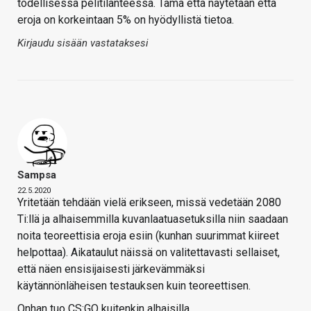
todellisessa pelitilanteessa. Tämä että näytetään että
eroja on korkeintaan 5% on hyödyllistä tietoa.
Kirjaudu sisään vastataksesi
Sampsa
22.5.2020
Yritetään tehdään vielä erikseen, missä vedetään 2080
Ti:llä ja alhaisemmilla kuvanlaatuasetuksilla niin saadaan
noita teoreettisia eroja esiin (kunhan suurimmat kiireet
helpottaa). Aikataulut näissä on valitettavasti sellaiset,
että näen ensisijaisesti järkevämmäksi
käytännönläheisen testauksen kuin teoreettisen.
Onhan tuo CS:GO kuitenkin alhaisilla