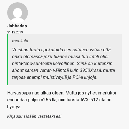
Jabbadap
21.12.2019
moukula
Voishan tuota spekuloida sen suhteen vähän että
onko olemassa joku tilanne missä tuo Inteli olisi
hinta-teho-suhteelta kelvollinen. Siinä on kuitenkin
about saman verran vääntöä kuin 3950X:ssä, mutta
tarjoaa enempi muistiväyliä ja PCI-e linjoja.
Harvassapa nuo alkaa oleen. Mutta jos nyt esimerkiksi
encoodaa paljon x265:lla, niin tuosta AVX-512:sta on
hyötyä.
Kirjaudu sisään vastataksesi