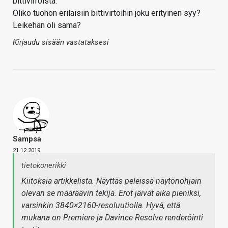
bittivirroista.
Oliko tuohon erilaisiin bittivirtoihin joku erityinen syy?
Leikehän oli sama?
Kirjaudu sisään vastataksesi
Sampsa
21.12.2019
tietokonerikki
Kiitoksia artikkelista. Näyttäs peleissä näytönohjain
olevan se määräävin tekijä. Erot jäivät aika pieniksi,
varsinkin 3840×2160-resoluutiolla. Hyvä, että
mukana on Premiere ja Davince Resolve renderöinti