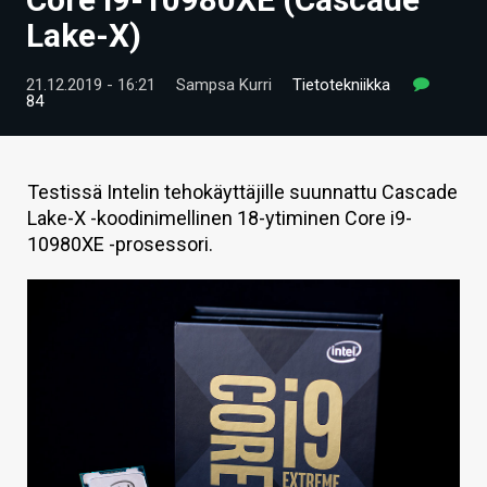
ARTIKKELIT
Lake-X)
VIDEOT
21.12.2019 - 16:21
Sampsa Kurri
Tietotekniikka
84
TECHBBS
TIETOA
Testissä Intelin tehokäyttäjille suunnattu Cascade
HINTA.FI
Lake-X -koodinimellinen 18-ytiminen Core i9-
10980XE -prosessori.
KAUPPA
VAIHDA TEEMA
HAKU