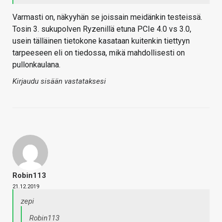
Varmasti on, näkyyhän se joissain meidänkin testeissä.
Tosin 3. sukupolven Ryzenillä etuna PCIe 4.0 vs 3.0,
usein tälläinen tietokone kasataan kuitenkin tiettyyn
tarpeeseen eli on tiedossa, mikä mahdollisesti on
pullonkaulana.
Kirjaudu sisään vastataksesi
Robin113
21.12.2019
zepi
Robin113