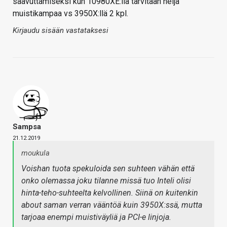
saavuttamiseksi kun 10980XE:llä tarvitaan neljä
muistikampaa vs 3950X:llä 2 kpl.
Kirjaudu sisään vastataksesi
Sampsa
21.12.2019
moukula
Voishan tuota spekuloida sen suhteen vähän että
onko olemassa joku tilanne missä tuo Inteli olisi
hinta-teho-suhteelta kelvollinen. Siinä on kuitenkin
about saman verran vääntöä kuin 3950X:ssä, mutta
tarjoaa enempi muistiväyliä ja PCI-e linjoja.