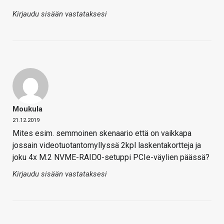
Kirjaudu sisään vastataksesi
Moukula
21.12.2019
Mites esim. semmoinen skenaario että on vaikkapa
jossain videotuotantomyllyssä 2kpl laskentakortteja ja
joku 4x M.2 NVME-RAID0-setuppi PCIe-väylien päässä?
Kirjaudu sisään vastataksesi