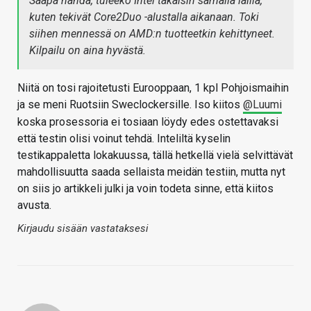
Saapa nähdä, tuleeko Intel takaisin samalla lailla,
kuten tekivät Core2Duo -alustalla aikanaan. Toki
siihen mennessä on AMD:n tuotteetkin kehittyneet.
Kilpailu on aina hyvästä.
Niitä on tosi rajoitetusti Eurooppaan, 1 kpl Pohjoismaihin
ja se meni Ruotsiin Sweclockersille. Iso kiitos
@Luumi
koska prosessoria ei tosiaan löydy edes ostettavaksi
että testin olisi voinut tehdä. Inteliltä kyselin
testikappaletta lokakuussa, tällä hetkellä vielä selvittävät
mahdollisuutta saada sellaista meidän testiin, mutta nyt
on siis jo artikkeli julki ja voin todeta sinne, että kiitos
avusta.
Kirjaudu sisään vastataksesi