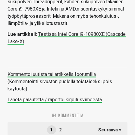
sukupolven Threadripperit, kahden sukupolven takainen
Core i9-7980XE ja Intelin ja AMD:n suorituskykyisimmät
työpöytäprosessorit. Mukana on myös tehonkulutus-,
lämpötila- ja ylikellotustestit.
Lue artikkeli:
Testissä Intel Core i9-10980XE (Cascade
Lake-X)
Kommentoi uutista tai artikkelia foorumilla
(Kommentointi sivuston puolella toistaiseksi pois
käytöstä)
Lähetä palautetta / raportoi kirjoitusvirheestä
84 KOMMENTTIA
1
2
Seuraava »