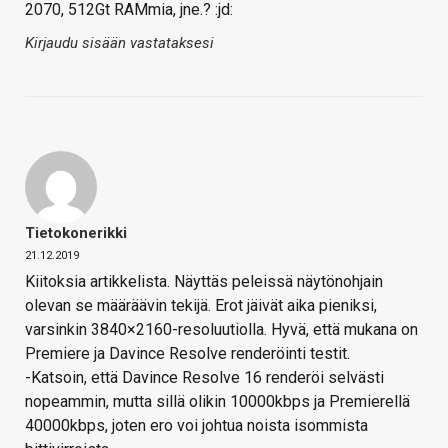
2070, 512Gt RAMmia, jne.? :jd:
Kirjaudu sisään vastataksesi
Tietokonerikki
21.12.2019
Kiitoksia artikkelista. Näyttäs peleissä näytönohjain
olevan se määräävin tekijä. Erot jäivät aika pieniksi,
varsinkin 3840×2160-resoluutiolla. Hyvä, että mukana on
Premiere ja Davince Resolve renderöinti testit.
-Katsoin, että Davince Resolve 16 renderöi selvästi
nopeammin, mutta sillä olikin 10000kbps ja Premierellä
40000kbps, joten ero voi johtua noista isommista