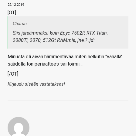
22.12.2019
[OT]
Charun
Siis järeämmäksi kuin Epyc 7502P, RTX Titan,
2080Ti, 2070, 512Gt RAMmia, jne.? :jd:
Minusta oli aivan hämmentävää miten helkutin "vähällä"
säädöllä ton periaattees sai toimii…
[/OT]
Kirjaudu sisään vastataksesi