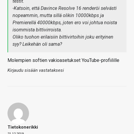
testit.
-Katsoin, että Davince Resolve 16 renderöi selvästi
nopeammin, mutta sillä olikin 10000kbps ja
Premierellä 40000kbps, joten ero voi johtua noista
isommista bittivirroista.
Oliko tuohon erilaisiin bittivirtoihin joku erityinen
syy? Leikehän oli sama?
Molempien softien vakioasetukset YouTube-profiilille
Kirjaudu sisään vastataksesi
Tietokonerikki
21.12.2019