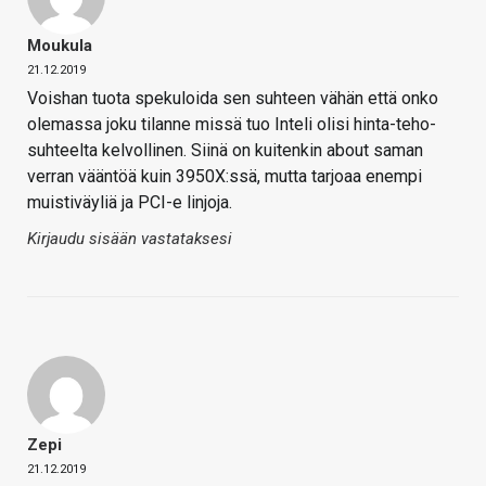
Moukula
21.12.2019
Voishan tuota spekuloida sen suhteen vähän että onko
olemassa joku tilanne missä tuo Inteli olisi hinta-teho-
suhteelta kelvollinen. Siinä on kuitenkin about saman
verran vääntöä kuin 3950X:ssä, mutta tarjoaa enempi
muistiväyliä ja PCI-e linjoja.
Kirjaudu sisään vastataksesi
Zepi
21.12.2019