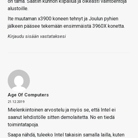
on tämä. Saatiin kunnon kilpailua ja oikeasti vaihtoehtoja
alustoille.
Ite muutaman x3900 koneen tehnyt ja Joulun pyhien
jälkeen pääsee tekemään ensimmäistä 3960X konetta.
Kirjaudu sisään vastataksesi
Age Of Computers
21.12.2019
Mielenkiintoinen arvostelu ja myös se, että Intel ei
saanut lehdistölle sitten demolaitetta. No en tiedä
toimintatapoja.
Saapa nähdä, tuleeko Intel takaisin samalla lailla, kuten