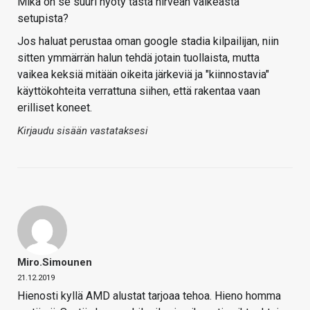
Mikä on se suuri hyöty tästä hirveän vaikeasta
setupista?
Jos haluat perustaa oman google stadia kilpailijan, niin
sitten ymmärrän halun tehdä jotain tuollaista, mutta
vaikea keksiä mitään oikeita järkeviä ja "kiinnostavia"
käyttökohteita verrattuna siihen, että rakentaa vaan
erilliset koneet.
Kirjaudu sisään vastataksesi
Miro.Simounen
21.12.2019
Hienosti kyllä AMD alustat tarjoaa tehoa. Hieno homma