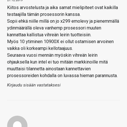
21.12.2019
Kiitos arvostelusta ja aika samat mielipiteet ovat kaikilla
testaajilla tämän prosessorin kanssa.
Sopii ehkä niille millä on jo x299 emolevy ja pienemmällä
ydinmäärällä oleva vanhemp prosessori muuten
kannattaa kallistua vihreän leirin tuotteisiin.
Myös 10 ytiminen 10900X ei ollut ostamisen arvoinen
vaikka oli korkeampi kellotaajuus.
Seuraava vuosi mennän myöskin vihreän leirin
ohjauksella kun intel ei tuo mitään markkinoille mitä
muuttaisi tilannetta ainostaan kannettavien
prosessoreiden kohdalla on luvassa hieman parannusta.
Kirjaudu sisään vastataksesi