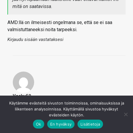
mitä on saatavissa.
AMD:llä on ilmeisesti ongelmana se, että se ei saa
valmistuttaneeksi noita tarpeeksi.
Kirjaudu sisään vastataksesi
Vesku50
22.12.2019
Käytämme evästeitä sivuston toiminnoissa, ominaisuuksissa ja
liikenteen analysoinnissa. Käyttämällä sivustoa hyväksyt
Kyllä ainakin Suomesta saa vaikka heti. Jimssillä on 5
evästeiden käytön.
kpl hyllyssä ja Verkkokaupassa 3 kpl. Tukkureilla yli 25
Ok
En hyväksy
Lisätietoja
kpl.