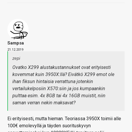
Sampsa
21.12.2019
zepi
Ovatko X299 alustakustannukset ovat erityisesti
kovemmat kuin 3950X:llä? Eivätkö X299 emot ole
ihan fiksun hintaisia verrattuna jotenkin
vertailukelposiin X570:siin ja jos kumpaankin
pulttaa esim. 4x 8GB tai 4x 16GB muistit, niin
saman verran nekin maksavat?
Ei erityisesti, mutta hieman. Teoriassa 3950X toimii alle
100€ emolevyllä ja täyden suorituskyvyn