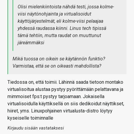
Olisi mielenkiintoista nähdä testi, jossa kolme-
viisi näytönohjainta ja virtualisoidut
käyttöjärjestelmät, eli kolme-viisi pelaajaa
yhdessä raudassa kiinni. Linus tech tipissä
tämä tehtiin, mutta raudat on muuttunut
järeämmäksi
Mikä tuossa on oikein se käytännön funktio?
Varmistaa, että se on oikeasti mahdollista?
Tiedossa on, että toimii. Lähinnä saada tietoon montako
virtualisoitua alustaa pystyy pyörittämään pelattavana ja
mimmoiset fps:t pystyy tarjoamaan. Jokaisella
virtualisoidulla käyttiksellä on siis dedikoidut näyttikset,
hiiret, yms. Linuxpohjainen virtualusta-distro löytyy
kyseiselle toiminnalle
Kirjaudu sisään vastataksesi