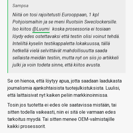
Sampsa
Niitä on tosi rajoitetusti Eurooppaan, 1 kpl
Pohjoismaihin ja se meni Ruotsiin Sweclockersille.
Iso kiitos
@Luumi
koska prosessoria ei tosiaan
löydy edes ostettavaksi että testin olisi voinut tehdä.
Inteliltä kyselin testikappaletta lokakuussa, tällä
hetkellä vielä selvittävät mahdollisuutta saada
sellaista meidän testiin, mutta nyt on siis jo artikkeli
julki ja voin todeta sinne, että kiitos avusta.
Se on hienoa, että löytyy apua, jotta saadaan laadukasta
journalismia ajankohtaisista tuotejulkistuksista. Luulisi,
että laittaisivat nyt kaiken peliin markkinoinnissa.
Tosin jos tuotetta ei edes ole saatavissa mistään, tai
sitten todella vaikeasti, niin ei sitä ole varmaan edes
tarkoitus myydä. Tai sitten menee OEM-valmistajille
kaikki prosessorit.