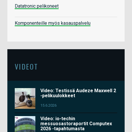
Datatronic pelikoneet
Komponenteille myös kasauspalvelu
VIDEOT
Video: Testissä Audeze Maxwell 2
-pelikuulokkeet
15.6.2026
Video: io-techin
messuosastoraportit Computex
2026 -tapahtumasta