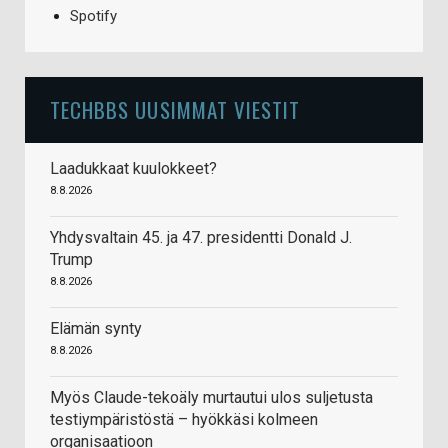
Spotify
TECHBBS UUSIMMAT VIESTIT
Laadukkaat kuulokkeet?
8.8.2026
Yhdysvaltain 45. ja 47. presidentti Donald J.
Trump
8.8.2026
Elämän synty
8.8.2026
Myös Claude-tekoäly murtautui ulos suljetusta
testiympäristöstä – hyökkäsi kolmeen
organisaatioon