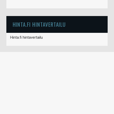
HINTA.FI HINTAVERTAILU
Hinta.fi hintavertailu