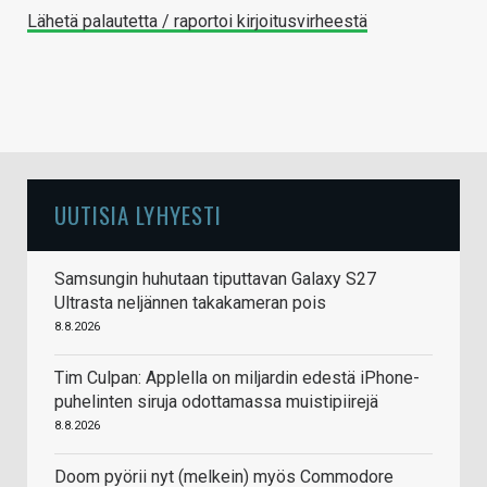
Lähetä palautetta / raportoi kirjoitusvirheestä
UUTISIA LYHYESTI
Samsungin huhutaan tiputtavan Galaxy S27
Ultrasta neljännen takakameran pois
8.8.2026
Tim Culpan: Applella on miljardin edestä iPhone-
puhelinten siruja odottamassa muistipiirejä
8.8.2026
Doom pyörii nyt (melkein) myös Commodore