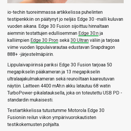
io-techin tuoreimmassa artikkelissa puhelinten
testipenkkiin on päätynyt jo neljäs Edge 30 -malli kuluvan
vuoden aikana. Edge 30 Fusion sijoittuu hinnaltaan
aiemmin testattujen edullisemman
Edge 30:n
ja
kalliimpien
Edge 30 Pron
sekä
30 Ultran
väliin ja tarjoaa
viime vuoden lippulaivarautaa edustavan Snapdragon
888+ -järjestelmäpiirin.
Lippulaivapiirinsä pariksi Edge 30 Fusion tarjoaa 50
megapikselin pääkameran ja 13 megapikselin
ultralaajakulmakameran sekä reunoiltaan kaareutuvan
näytön. Laitteen 4400 mAh:n akku latautuu 68 watin
TurboPower-pikalatauksella, joka on toteutettu USB PD -
standardin mukaisesti.
Testiartikkelissa tutustumme Motorola Edge 30
Fusioniin reilun viikon ympärivuorokautisten
testikokemusten pohjalta.