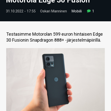
ARTIKKELIT
31.10.2022 - 17:55
Oskari Manninen
Mobiili
1
VIDEOT
TECHBBS
Testasimme Motorolan 599 euron hintaisen Edge
TIETOA
30 Fusionin Snapdragon 888+ -järjestelmäpiirillä.
HINTA.FI
KAUPPA
VAIHDA TEEMA
HAKU