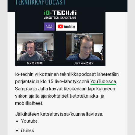
TEKNIIKKAPODCAST
io-techin viikottainen tekniikkapodcast lähetetään
perjantaisin klo 15 live-lähetyksenä
YouTubessa
.
Sampsa ja Juha käyvät keskenään läpi kuluneen
viikon ajalta ajankohtaiset tietotekniikka- ja
mobiiliaiheet.
Jälkikäteen katseltavissa/kuunneltavissa:
Youtube
iTunes