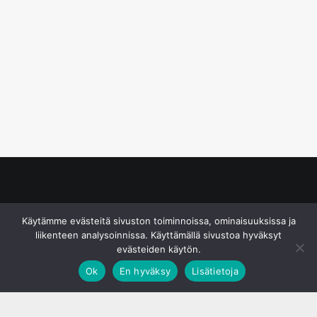
© S&J Media Oy
Käytämme evästeitä sivuston toiminnoissa, ominaisuuksissa ja
liikenteen analysoinnissa. Käyttämällä sivustoa hyväksyt
evästeiden käytön.
Ok
En hyväksy
Lisätietoja
;