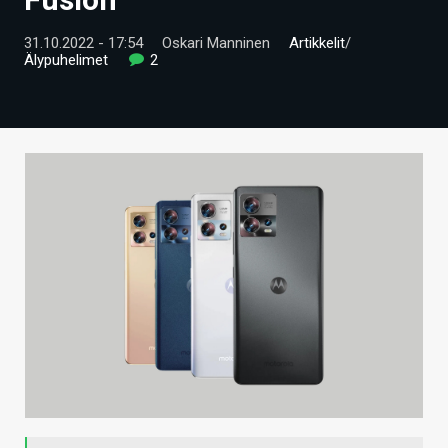
ARTIKKELIT
31.10.2022 - 17:54
Oskari Manninen
Artikkelit
/
Älypuhelimet
2
VIDEOT
TECHBBS
TIETOA
HINTA.FI
KAUPPA
VAIHDA TEEMA
HAKU