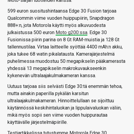
Moto-sarjan tuotteiden kanssa.
599 euron suositushintaansa Edge 30 Fusion tarjoaa
Qualcommin viime vuoden huippupiirin, Snapdragon
888+:n, jota Motorola käytti myös alkuvuodesta
julkaistussa 500 euron
Moto g200:ssa
. Edge 30
Fusionissa piirin parina on 8 Gt RAM-muistia ja 128 Gt
tallennustilaa. Virtaa laitteelle syöttää 4400 mAh:n akku,
joka tukee 68 watin pikalatausta. Kamerajärjestelmä
puhelimessa muodostuu 50 megapikselin pääkamerasta
yhdessä 13 megapikselin makrokuvaukseenkin
kykenevän ultralaajakulmakameran kanssa.
Uutuus tarjoaa siis selvästi Edge 30:tä enemmän tehoa,
mutta ainakin paperilla pykälän karsitun
ultralaajakulmakameran. Hinnoittelullaan se sijoittuu
käytännössä keskihintaluokan ja lippulaivaluokan väliin,
mikä myös sopii sen viime vuoden huippurautaa
käyttävälle järjestelmäpiirille.
Testiartikkelissa tutustumme Motorola Edge 30