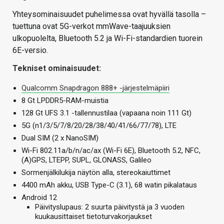
Yhteysominaisuudet puhelimessa ovat hyvällä tasolla –
tuettuna ovat 5G-verkot mmWave-taajuuksien
ulkopuolelta, Bluetooth 5.2 ja Wi-Fi-standardien tuorein
6E-versio.
Tekniset ominaisuudet:
Qualcomm Snapdragon 888+ -järjestelmäpiiri
8 Gt LPDDR5-RAM-muistia
128 Gt UFS 3.1 -tallennustilaa (vapaana noin 111 Gt)
5G (n1/3/5/7/8/20/28/38/40/41/66/77/78), LTE
Dual SIM (2 x NanoSIM)
Wi-Fi 802.11a/b/n/ac/ax (Wi-Fi 6E), Bluetooth 5.2, NFC,
(A)GPS, LTEPP, SUPL, GLONASS, Galileo
Sormenjälkilukija näytön alla, stereokaiuttimet
4400 mAh akku, USB Type-C (3.1), 68 watin pikalataus
Android 12
Päivityslupaus: 2 suurta päivitystä ja 3 vuoden
kuukausittaiset tietoturvakorjaukset