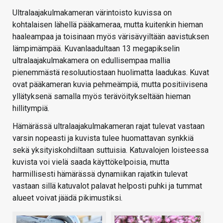
Ultralaajakulmakameran värintoisto kuvissa on
kohtalaisen lähellä pääkameraa, mutta kuitenkin hieman
haaleampaa ja toisinaan myös värisävyiltään aavistuksen
lämpimämpää. Kuvanlaadultaan 13 megapikselin
ultralaajakulmakamera on edullisempaa mallia
pienemmästä resoluutiostaan huolimatta laadukas. Kuvat
ovat pääkameran kuvia pehmeämpiä, mutta positiivisena
yllätyksenä samalla myös terävöitykseltään hieman
hillitympiä.
Hämärässä ultralaajakulmakameran rajat tulevat vastaan
varsin nopeasti ja kuvista tulee huomattavan synkkiä
sekä yksityiskohdiltaan suttuisia. Katuvalojen loisteessa
kuvista voi vielä saada käyttökelpoisia, mutta
harmillisesti hämärässä dynamiikan rajatkin tulevat
vastaan sillä katuvalot palavat helposti puhki ja tummat
alueet voivat jäädä pikimustiksi.