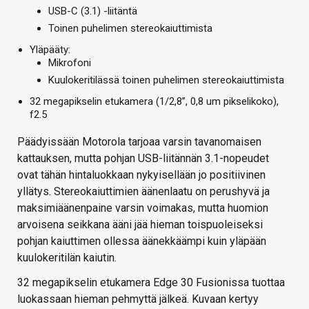
USB-C (3.1) -liitäntä
Toinen puhelimen stereokaiuttimista
Yläpääty:
Mikrofoni
Kuulokeritilässä toinen puhelimen stereokaiuttimista
32 megapikselin etukamera (1/2,8”, 0,8 um pikselikoko),
f2.5
Päädyissään Motorola tarjoaa varsin tavanomaisen
kattauksen, mutta pohjan USB-liitännän 3.1-nopeudet
ovat tähän hintaluokkaan nykyisellään jo positiivinen
yllätys. Stereokaiuttimien äänenlaatu on perushyvä ja
maksimiäänenpaine varsin voimakas, mutta huomion
arvoisena seikkana ääni jää hieman toispuoleiseksi
pohjan kaiuttimen ollessa äänekkäämpi kuin yläpään
kuulokeritilän kaiutin.
32 megapikselin etukamera Edge 30 Fusionissa tuottaa
luokassaan hieman pehmyttä jälkeä. Kuvaan kertyy