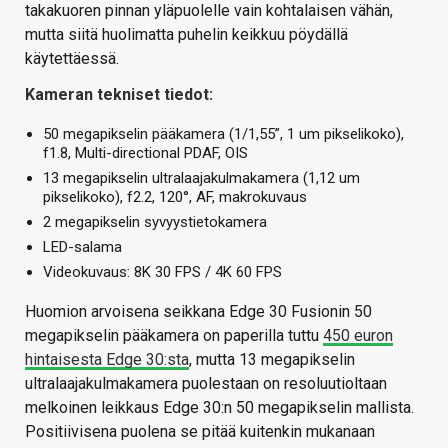
takakuoren pinnan yläpuolelle vain kohtalaisen vähän,
mutta siitä huolimatta puhelin keikkuu pöydällä
käytettäessä.
Kameran tekniset tiedot:
50 megapikselin pääkamera (1/1,55”, 1 um pikselikoko),
f1.8, Multi-directional PDAF, OIS
13 megapikselin ultralaajakulmakamera (1,12 um
pikselikoko), f2.2, 120°, AF, makrokuvaus
2 megapikselin syvyystietokamera
LED-salama
Videokuvaus: 8K 30 FPS / 4K 60 FPS
Huomion arvoisena seikkana Edge 30 Fusionin 50
megapikselin pääkamera on paperilla tuttu
450 euron
hintaisesta Edge 30:sta
, mutta 13 megapikselin
ultralaajakulmakamera puolestaan on resoluutioltaan
melkoinen leikkaus Edge 30:n 50 megapikselin mallista.
Positiivisena puolena se pitää kuitenkin mukanaan