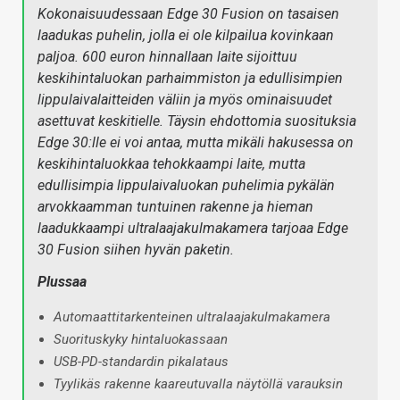
Kokonaisuudessaan Edge 30 Fusion on tasaisen
laadukas puhelin, jolla ei ole kilpailua kovinkaan
paljoa. 600 euron hinnallaan laite sijoittuu
keskihintaluokan parhaimmiston ja edullisimpien
lippulaivalaitteiden väliin ja myös ominaisuudet
asettuvat keskitielle. Täysin ehdottomia suosituksia
Edge 30:lle ei voi antaa, mutta mikäli hakusessa on
keskihintaluokkaa tehokkaampi laite, mutta
edullisimpia lippulaivaluokan puhelimia pykälän
arvokkaamman tuntuinen rakenne ja hieman
laadukkaampi ultralaajakulmakamera tarjoaa Edge
30 Fusion siihen hyvän paketin.
Plussaa
Automaattitarkenteinen ultralaajakulmakamera
Suorituskyky hintaluokassaan
USB-PD-standardin pikalataus
Tyylikäs rakenne kaareutuvalla näytöllä varauksin