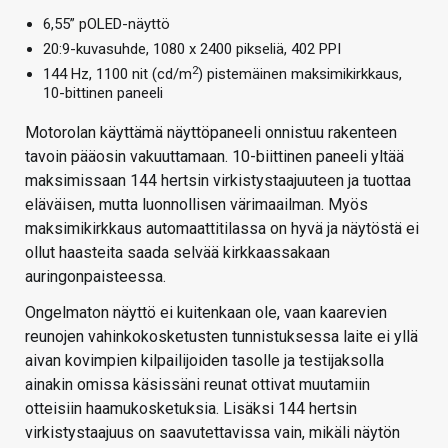
6,55” pOLED-näyttö
20:9-kuvasuhde, 1080 x 2400 pikseliä, 402 PPI
2
144 Hz, 1100 nit (cd/m
) pistemäinen maksimikirkkaus,
10-bittinen paneeli
Motorolan käyttämä näyttöpaneeli onnistuu rakenteen
tavoin pääosin vakuuttamaan. 10-biittinen paneeli yltää
maksimissaan 144 hertsin virkistystaajuuteen ja tuottaa
eläväisen, mutta luonnollisen värimaailman. Myös
maksimikirkkaus automaattitilassa on hyvä ja näytöstä ei
ollut haasteita saada selvää kirkkaassakaan
auringonpaisteessa.
Ongelmaton näyttö ei kuitenkaan ole, vaan kaarevien
reunojen vahinkokosketusten tunnistuksessa laite ei yllä
aivan kovimpien kilpailijoiden tasolle ja testijaksolla
ainakin omissa käsissäni reunat ottivat muutamiin
otteisiin haamukosketuksia. Lisäksi 144 hertsin
virkistystaajuus on saavutettavissa vain, mikäli näytön