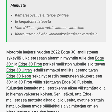
Miinusta
Kamerasovellus ei tarjoa 2x-tilaa
Ei langatonta latausta
Vain IP52-suojaus vettä vastaan varauksin
Kaareutuvan näytön vahinkokosketukset varauksin
Motorola laajensi vuoden 2022 Edge 30 -mallistoaan
syksyllä julkaistessaan aiemmin myyntiin tulleiden
Edge
30:n
ja
Edge 30 Pron
pariksi malliston huipulle sijoittuvan
Edge 30 Ultran
, edullisimmaksi malliksi asemoituvan
Edge 30 Neon
sekä nyt testiin saapuneen alkuperäisen
30:n ja 30 Pron väliin sijoittuvan Edge 30 Fusionin.
Kuluttajan kannalta mallistorakenne alkaa väistämättä olla
jo hieman vaikeaselkoinen. Sen lisäksi, että Edge-
mallistossa tuotteita alkaa olla jo useita, ovat ne osittain
hintaluokiltaan myös päällekkäisiä valmistajan omien