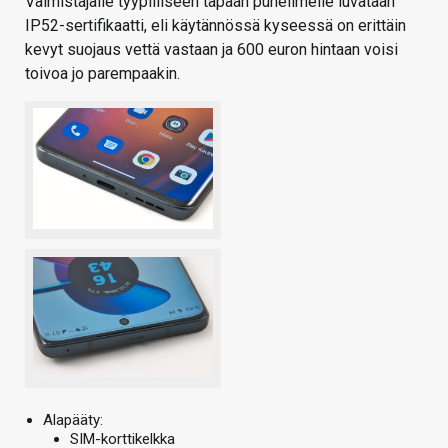
Valmistajalle tyypilliseen tapaan puhelimelle luvataan
IP52-sertifikaatti, eli käytännössä kyseessä on erittäin
kevyt suojaus vettä vastaan ja 600 euron hintaan voisi
toivoa jo parempaakin.
Alapääty:
SIM-korttikelkka