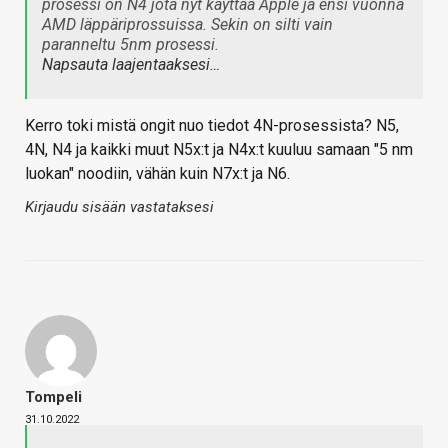
prosessi on N4 jota nyt käyttää Apple ja ensi vuonna
AMD läppäriprossuissa. Sekin on silti vain
paranneltu 5nm prosessi.
Napsauta laajentaaksesi…
Kerro toki mistä ongit nuo tiedot 4N-prosessista? N5,
4N, N4 ja kaikki muut N5x:t ja N4x:t kuuluu samaan "5 nm
luokan" noodiin, vähän kuin N7x:t ja N6.
Kirjaudu sisään vastataksesi
Tompeli
31.10.2022