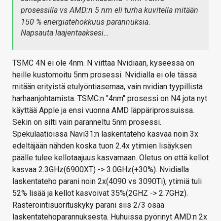
prosessilla vs AMD:n 5 nm eli turha kuvitella mitään
150 % energiatehokkuus parannuksia.
Napsauta laajentaaksesi…
TSMC 4N ei ole 4nm. N viittaa Nvidiaan, kyseessä on
heille kustomoitu 5nm prosessi. Nvidialla ei ole tässä
mitään erityistä etulyöntiasemaa, vain nvidian tyypillistä
harhaanjohtamista. TSMC:n "4nm" prosessi on N4 jota nyt
käyttää Apple ja ensi vuonna AMD läppäriprossuissa.
Sekin on silti vain paranneltu 5nm prosessi.
Spekulaatioissa Navi31:n laskentateho kasvaa noin 3x
edeltäjään nähden koska tuon 2.4x ytimien lisäyksen
päälle tulee kellotaajuus kasvamaan. Oletus on että kellot
kasvaa 2.3GHz(6900XT) -> 3.0GHz(+30%). Nvidialla
laskentateho parani noin 2x(4090 vs 3090Ti), ytimiä tuli
52% lisää ja kellot kasvoivat 35%(2GHZ -> 2.7GHz).
Rasterointisuorituskyky parani siis 2/3 osaa
laskentatehoparannuksesta. Huhuissa pyörinyt AMD:n 2x