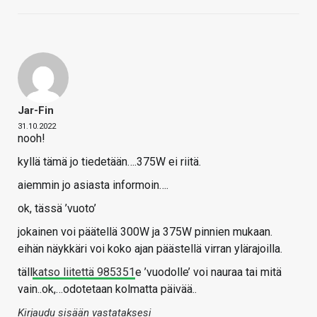
Jar-Fin
31.10.2022
nooh!
kyllä tämä jo tiedetään….375W ei riitä.
aiemmin jo asiasta informoin….
ok, tässä ’vuoto’
jokainen voi päätellä 300W ja 375W pinnien mukaan.
eihän näykkäri voi koko ajan päästellä virran ylärajoilla.
täll
katso liitettä 985351
e ’vuodolle’ voi nauraa tai mitä
vain..ok,…odotetaan kolmatta päivää..
Kirjaudu sisään vastataksesi