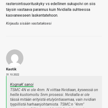
rasterointisuorituskyky vs edellinen sukupolvi on siis
täysin vastaava parannus kuin Nvidialla suhteessa
kasvaneeseen laskentatehoon.
Kirjaudu sisään vastataksesi
Kaotik
31.10.2022
KognaK sanoi
TSMC 4N ei ole 4nm. N viittaa Nvidiaan, kyseessä on
heille kustomoitu 5nm prosessi. Nvidialla ei ole
tässä mitään erityistä etulyöntiasemaa, vain nvidian
tyypillistä harhaanjohtamista. TSMC:n "4nm"