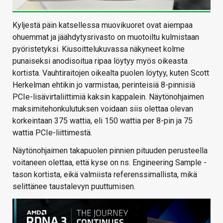
Kyljestä päin katsellessa muovikuoret ovat aiempaa
ohuemmat ja jäähdytysrivasto on muotoiltu kulmistaan
pyöristetyksi. Kiusoittelukuvassa näkyneet kolme
punaiseksi anodisoitua ripaa löytyy myös oikeasta
kortista. Vauhtiraitojen oikealta puolen löytyy, kuten Scott
Herkelman ehtikin jo varmistaa, perinteisiä 8-pinnisiä
PCIe-lisävirtaliittimiä kaksin kappalein. Näytönohjaimen
maksimitehonkulutuksen voidaan siis olettaa olevan
korkeintaan 375 wattia, eli 150 wattia per 8-pin ja 75
wattia PCIe-liittimestä.
Näytönohjaimen takapuolen pinnien pituuden perusteella
voitaneen olettaa, että kyse on ns. Engineering Sample -
tason kortista, eikä valmiista referenssimallista, mikä
selittänee taustalevyn puuttumisen.