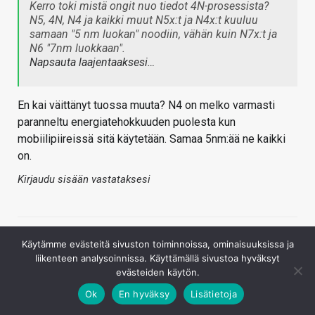
Kerro toki mistä ongit nuo tiedot 4N-prosessista?
N5, 4N, N4 ja kaikki muut N5x:t ja N4x:t kuuluu
samaan "5 nm luokan" noodiin, vähän kuin N7x:t ja
N6 "7nm luokkaan".
Napsauta laajentaaksesi…
En kai väittänyt tuossa muuta? N4 on melko varmasti
paranneltu energiatehokkuuden puolesta kun
mobiilipiireissä sitä käytetään. Samaa 5nm:ää ne kaikki
on.
Kirjaudu sisään vastataksesi
Käytämme evästeitä sivuston toiminnoissa, ominaisuuksissa ja
liikenteen analysoinnissa. Käyttämällä sivustoa hyväksyt
evästeiden käytön.
Ok
En hyväksy
Lisätietoja
VmH