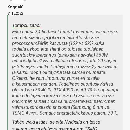
KognaK
31.10.2022
Tompeli sanoi
Eikö nämä 2,4-kertaiset huhut rasteroinnissa ole vain
teoreettisia arvoja jotka on laskettu stream-
prosessorimäärän kasvusta (12k vs 5k)? Kuka
todella uskoo että sieltä on tulossa tuollainen
suorituskykyparannus (ainakaan halvalla) 350W
tehobudjetilla? Nvidiallahan oli sama juttu 20-sarjan
ja 30-sarjan välillä. Cuda-ytimien määrä 2,5-kertaistui
ja kaikki lööpit oli täynnä tätä samaa huuhaata.
Oikeasti he vain ilmoittivat ytimet eri tavalla
aikaisempaan nähden. Todellinen suorituskykylisä
oli luokkaa 30-40 %. RTX 4090 on 60-70 % nopeampi
kuin edeltäjänsä koska siinä oikeasti on sen verran
enemmän rautaa sisässä huomattavasti paremman
valmistusprosessin ansiosta (Samsung 8 nm vs.
TSMC 4 nm). Samalla energiatehokkuus parani 70 %.
Tähän vielä lisäksi se että Nvidialla on tässä
sukupolvessa etulyöntiasema 4 nm TSMC