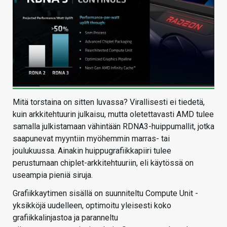
Mitä torstaina on sitten luvassa? Virallisesti ei tiedetä,
kuin arkkitehtuurin julkaisu, mutta oletettavasti AMD tulee
samalla julkistamaan vähintään RDNA3-huippumallit, jotka
saapunevat myyntiin myöhemmin marras- tai
joulukuussa. Ainakin huippugrafiikkapiiri tulee
perustumaan chiplet-arkkitehtuuriin, eli käytössä on
useampia pieniä siruja.
Grafiikkaytimen sisällä on suunniteltu Compute Unit -
yksikköjä uudelleen, optimoitu yleisesti koko
grafiikkalinjastoa ja paranneltu