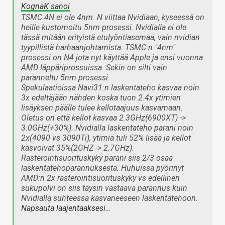
KognaK sanoi
TSMC 4N ei ole 4nm. N viittaa Nvidiaan, kyseessä on
heille kustomoitu 5nm prosessi. Nvidialla ei ole
tässä mitään erityistä etulyöntiasemaa, vain nvidian
tyypillistä harhaanjohtamista. TSMC:n "4nm"
prosessi on N4 jota nyt käyttää Apple ja ensi vuonna
AMD läppäriprossuissa. Sekin on silti vain
paranneltu 5nm prosessi.
Spekulaatioissa Navi31:n laskentateho kasvaa noin
3x edeltäjään nähden koska tuon 2.4x ytimien
lisäyksen päälle tulee kellotaajuus kasvamaan.
Oletus on että kellot kasvaa 2.3GHz(6900XT) ->
3.0GHz(+30%). Nvidialla laskentateho parani noin
2x(4090 vs 3090Ti), ytimiä tuli 52% lisää ja kellot
kasvoivat 35%(2GHZ -> 2.7GHz).
Rasterointisuorituskyky parani siis 2/3 osaa
laskentatehoparannuksesta. Huhuissa pyörinyt
AMD:n 2x rasterointisuorituskyky vs edellinen
sukupolvi on siis täysin vastaava parannus kuin
Nvidialla suhteessa kasvaneeseen laskentatehoon.
Napsauta laajentaaksesi…