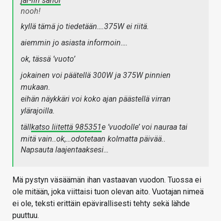
jar-fin sanoi
nooh!
kyllä tämä jo tiedetään….375W ei riitä.
aiemmin jo asiasta informoin….
ok, tässä ’vuoto’
jokainen voi päätellä 300W ja 375W pinnien
mukaan.
eihän näykkäri voi koko ajan päästellä virran
ylärajoilla.
täll
katso liitettä 985351
e ’vuodolle’ voi nauraa tai
mitä vain..ok,…odotetaan kolmatta päivää..
Napsauta laajentaaksesi…
Mä pystyn väsäämän ihan vastaavan vuodon. Tuossa ei
ole mitään, joka viittaisi tuon olevan aito. Vuotajan nimeä
ei ole, teksti erittäin epävirallisesti tehty sekä lähde
puuttuu.