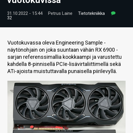
ARTIKKELIT
31.10.2022 - 15:44
Petrus Laine
Tietotekniikka
32
VIDEOT
TECHBBS
Vuotokuvassa oleva Engineering Sample -
TIETOA
näytönohjain on joka suuntaan vähän RX 6900 -
sarjan referenssimallia kookkaampi ja varustettu
HINTA.FI
kahdella 8-pinnisellä PCIe-lisävirtaliittimellä sekä
KAUPPA
ATi-ajoista muistuttavalla punaisella piirilevyllä.
VAIHDA TEEMA
HAKU