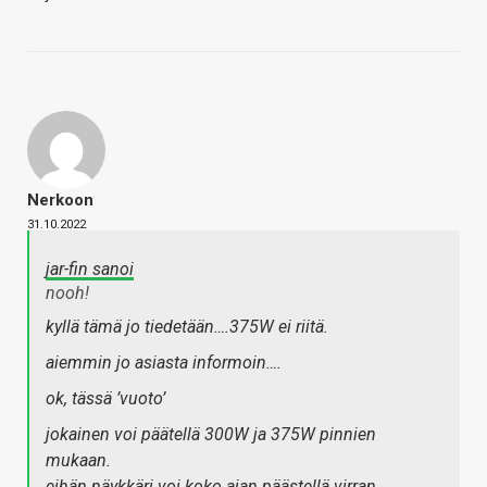
Nerkoon
31.10.2022
jar-fin sanoi
nooh!
kyllä tämä jo tiedetään….375W ei riitä.
aiemmin jo asiasta informoin….
ok, tässä ’vuoto’
jokainen voi päätellä 300W ja 375W pinnien
mukaan.
eihän näykkäri voi koko ajan päästellä virran