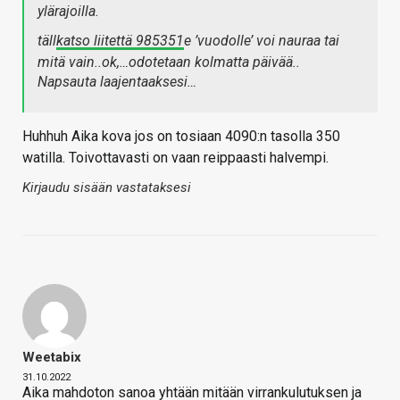
ylärajoilla.
täll
katso liitettä 985351
e ’vuodolle’ voi nauraa tai
mitä vain..ok,…odotetaan kolmatta päivää..
Napsauta laajentaaksesi…
Huhhuh Aika kova jos on tosiaan 4090:n tasolla 350
watilla. Toivottavasti on vaan reippaasti halvempi.
Kirjaudu sisään vastataksesi
Weetabix
31.10.2022
Aika mahdoton sanoa yhtään mitään virrankulutuksen ja