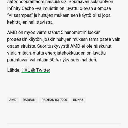
säteenseurantaominaisuuksia. Seuraavan sukupolven
Infinity Cache -välimuistin on luvattu olevan aiempaa
”viisaampaa” ja huhujen mukaan sen käyttö olisi jopa
kehittäjien hallittavissa.
AMD on myös varmistanut 5 nanometrin luokan
prosessin käytön, joskin huhujen mukaan tämä pätee vain
osaan siruista. Suorituskyvystä AMD ei ole hiiskunut
vielä mitään, mutta energiatehokkuuden on luvattu
parantuvan vähintään 50 % nykyiseen nähden.
Lähde:
HXL @ Twitter
AMD
RADEON
RADEON RX 7000
RDNA3