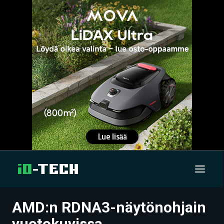
AMD:n RDNA3-näytönohjain
UUTISET
vuotokuvissa