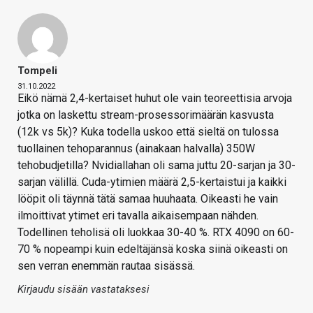
Tompeli
31.10.2022
Eikö nämä 2,4-kertaiset huhut ole vain teoreettisia arvoja
jotka on laskettu stream-prosessorimäärän kasvusta
(12k vs 5k)? Kuka todella uskoo että sieltä on tulossa
tuollainen tehoparannus (ainakaan halvalla) 350W
tehobudjetilla? Nvidiallahan oli sama juttu 20-sarjan ja 30-
sarjan välillä. Cuda-ytimien määrä 2,5-kertaistui ja kaikki
lööpit oli täynnä tätä samaa huuhaata. Oikeasti he vain
ilmoittivat ytimet eri tavalla aikaisempaan nähden.
Todellinen teholisä oli luokkaa 30-40 %. RTX 4090 on 60-
70 % nopeampi kuin edeltäjänsä koska siinä oikeasti on
sen verran enemmän rautaa sisässä.
Kirjaudu sisään vastataksesi