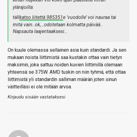
ylärajoilla.
täll
katso liitettä 985351
e ’vuodolle’ voi nauraa tai
mitä vain..ok,…odotetaan kolmatta päivää..
Napsauta laajentaaksesi…
On kuule olemassa sellainen asia kuin standardi. Ja sen
mukaan noista liittimistä saa kustakin ottaa vain tietyn
maksimin, joka sattuu noiden kuvien liittimillä olemaan
yhteensä se 375W. AMD tuskin on niin tyhmä, että ottaa
liittimistä yli standardin salliman määrän joten sinun
väitteilläsi ei ole mitään arvoa.
Kirjaudu sisään vastataksesi