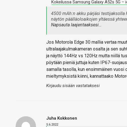
Kokeilussa Samsung Galaxy A52s 5G – io
4500 mAh:n akku pärjäsi testijaksolla 
näytön päälläoloaikojen yltäessä yhtee
Napsauta laajentaaksesi…
Jos Motorola Edge 30 mallia vertaa muut
ultralaajakulmakameran osalta ja sen suh
ja näyttö 144Hz vs 120Hz mutta niillä tu
pöytään pieniä juttuja kuten IP67-suojaus,
samalla tasolla, kun ensimmäinen vuosi on
mieltymyksistä kiinni, kannattaako Motoro
Kirjaudu sisään vastataksesi
Juha Kokkonen
5.6.2022