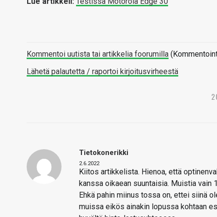
Lue artikkeli:
Testissä Motorola Edge 30
Kommentoi uutista tai artikkelia foorumilla
(Kommentointi 
Lähetä palautetta / raportoi kirjoitusvirheestä
2
Tietokonerikki
2.6.2022
Kiitos artikkelista. Hienoa, että optinen
kanssa oikaean suuntaisia. Muistia vain 
Ehkä pahin miinus tossa on, ettei siinä ole
muissa eikös ainakin lopussa kohtaan esi