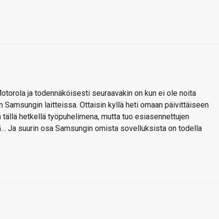
otorola ja todennäköisesti seuraavakin on kun ei ole noita
n Samsungin laitteissa. Ottaisin kyllä heti omaan päivittäiseen
 tällä hetkellä työpuhelimena, mutta tuo esiasennettujen
vä… Ja suurin osa Samsungin omista sovelluksista on todella