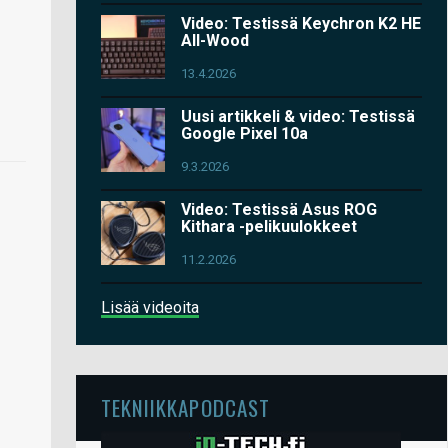
Video: Testissä Keychron K2 HE
All-Wood
13.4.2026
Uusi artikkeli & video: Testissä
Google Pixel 10a
9.3.2026
Video: Testissä Asus ROG
Kithara -pelikuulokkeet
11.2.2026
Lisää videoita
TEKNIIKKAPODCAST