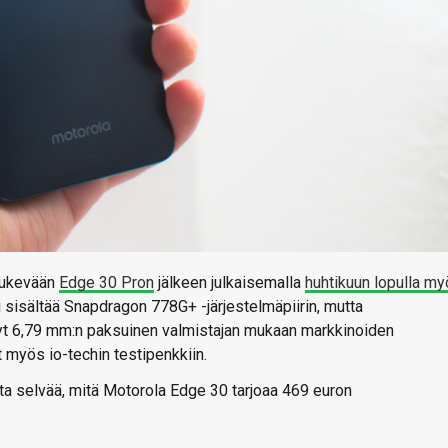
kukevään
Edge 30 Pron
jälkeen julkaisemalla
huhtikuun lopulla m
i sisältää Snapdragon 778G+ -järjestelmäpiirin, mutta
Nyt 6,79 mm:n paksuinen valmistajan mukaan markkinoiden
 myös io-techin testipenkkiin.
lta selvää, mitä Motorola Edge 30 tarjoaa 469 euron