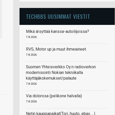
TECHBBS UUSIMMAT VIESTIT
Mikä ärsyttää kanssa-autoilijoissa?
7.8.2026
RVS, Motor up ja muut ihmeaineet.
7.8.2026
Suomen Yhteisverkko Oy:n radioverkon
modernisointi Nokian tekniikalla
käyttäjäkokemukset/palaute
7.8.2026
Via dolorosa (pelikone halvalla)
7.8.2026
Netin kauppapaikat(Tori, huuto, ebay, ...)