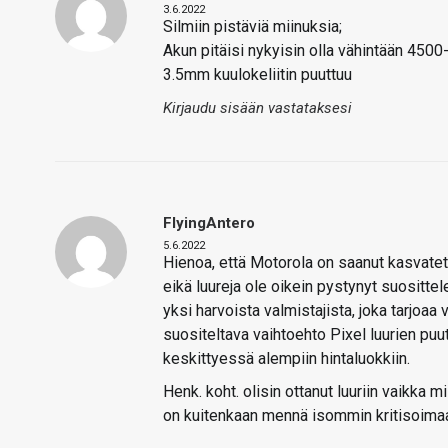
3.6.2022
Silmiin pistäviä miinuksia;
Akun pitäisi nykyisin olla vähintään 45
3.5mm kuulokeliitin puuttuu
Kirjaudu sisään vastataksesi
FlyingAntero
5.6.2022
Hienoa, että Motorola on saanut kasvatet
eikä luureja ole oikein pystynyt suositte
yksi harvoista valmistajista, joka tarjoaa
suositeltava vaihtoehto Pixel luurien puu
keskittyessä alempiin hintaluokkiin.
Henk. koht. olisin ottanut luuriin vaikka 
on kuitenkaan mennä isommin kritisoimaa