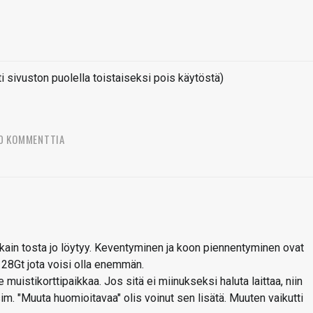
sivuston puolella toistaiseksi pois käytöstä)
0 KOMMENTTIA
vakain tosta jo löytyy. Keventyminen ja koon piennentyminen ovat
128Gt jota voisi olla enemmän.
 muistikorttipaikkaa. Jos sitä ei miinukseksi haluta laittaa, niin
m. "Muuta huomioitavaa" olis voinut sen lisätä. Muuten vaikutti