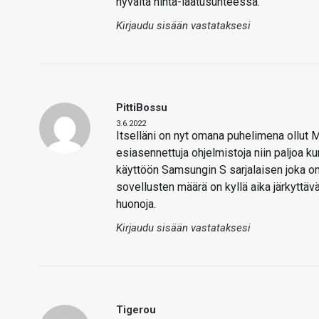
hyvältä hinta-laatusuhteessa.
Kirjaudu sisään vastataksesi
PittiBossu
3.6.2022
Itselläni on nyt omana puhelimena ollut M
esiasennettuja ohjelmistoja niin paljoa ku
käyttöön Samsungin S sarjalaisen joka on
sovellusten määrä on kyllä aika järkyttä
huonoja.
Kirjaudu sisään vastataksesi
Tigerou