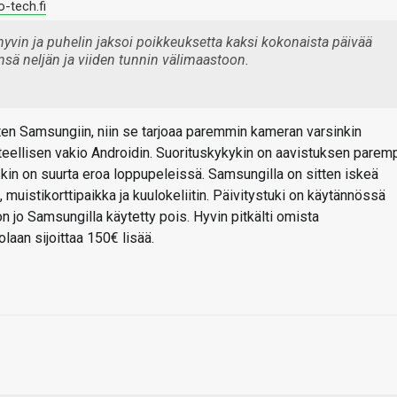
-tech.fi
hyvin ja puhelin jaksoi poikkeuksetta kaksi kokonaista päivää
nsä neljän ja viiden tunnin välimaastoon.
en Samsungiin, niin se tarjoaa paremmin kameran varsinkin
teellisen vakio Androidin. Suorituskykykin on aavistuksen parem
skin on suurta eroa loppupeleissä. Samsungilla on sitten iskeä
 muistikorttipaikka ja kuulokeliitin. Päivitystuki on käytännössä
 jo Samsungilla käytetty pois. Hyvin pitkälti omista
laan sijoittaa 150€ lisää.