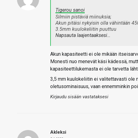
Tigerou sanoi
Silmiin pistäviä miinuksia;
Akun pitäisi nykyisin olla vähintään
3.5mm kuulokeliitin puuttuu
Napsauta laajentaaksesi…
Akun kapasiteetti ei ole mikään itseisar
Monesti nuo menevät käsi kädessä, mutta
kapasiteettilukemasta ei ole tarvetta läh
3,5 mm kuulokeliitin ei valitettavasti ol
oletusominaisuus, vaan ennemminkin poikke
Kirjaudu sisään vastataksesi
Akleksi