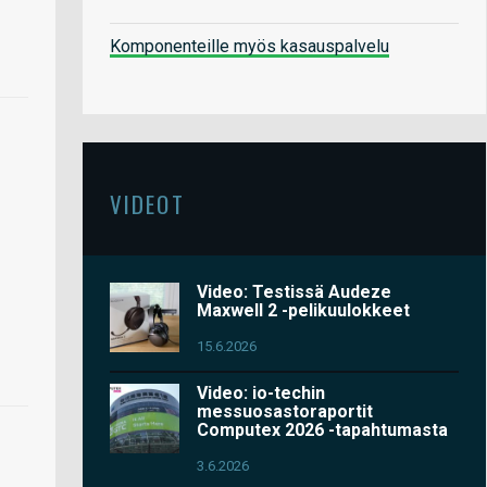
Komponenteille myös kasauspalvelu
VIDEOT
Video: Testissä Audeze
Maxwell 2 -pelikuulokkeet
15.6.2026
Video: io-techin
messuosastoraportit
Computex 2026 -tapahtumasta
3.6.2026