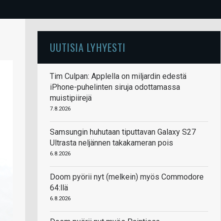
UUTISIA LYHYESTI
Tim Culpan: Applella on miljardin edestä
iPhone-puhelinten siruja odottamassa
muistipiirejä
7.8.2026
Samsungin huhutaan tiputtavan Galaxy S27
Ultrasta neljännen takakameran pois
6.8.2026
Doom pyörii nyt (melkein) myös Commodore
64:llä
6.8.2026