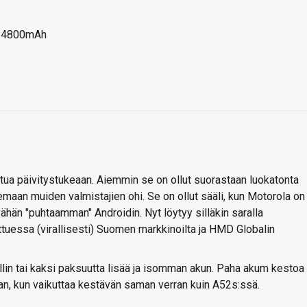
00-4800mAh
tua päivitystukeaan. Aiemmin se on ollut suorastaan luokatonta
lemaan muiden valmistajien ohi. Se on ollut sääli, kun Motorola on
 vähän "puhtaamman" Androidin. Nyt löytyy silläkin saralla
ttuessa (virallisesti) Suomen markkinoilta ja HMD Globalin
millin tai kaksi paksuutta lisää ja isomman akun. Paha akum kestoa
n, kun vaikuttaa kestävän saman verran kuin A52s:ssä.