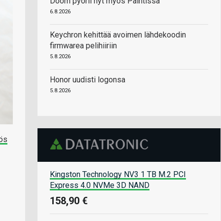
Doom pyörii nyt myös Paintissa
6.8.2026
Keychron kehittää avoimen lähdekoodin
firmwarea pelihiiriin
5.8.2026
Honor uudisti logonsa
5.8.2026
yös
Kingston Technology NV3 1 TB M.2 PCI
Express 4.0 NVMe 3D NAND
158,90 €