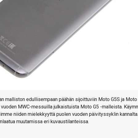
an malliston edullisempaan päähän sijoittuviin Moto G5S ja Moto
ime vuoden MWC-messuilla julkaistuista Moto G5 -malleista. Käy
hdimme niiden mielekkyyttä puolen vuoden päivityssyklin kannalta
laatua muutamissa eri kuvaustilanteissa.