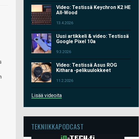
Video: Testissä Keychron K2 HE
All-Wood
13.4.2026
Uusi artikkeli & video: Testissä
Google Pixel 10a
9.3.2026
s
Video: Testissä Asus ROG
Kithara -pelikuulokkeet
n
11.2.2026
Lisää videoita
TEKNIIKKAPODCAST