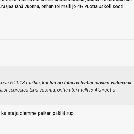
aajaa tänä vuonna, onhan toi malli jo 4½ vuotta uskollisesti
ian 6 2018 malliin,
kai tuo on tulossa testiin jossain vaiheessa
isi seuraajaa tänä vuonna, onhan toi malli jo 4½ vuotta
lkaista ja olemme paikan päällä :tup: