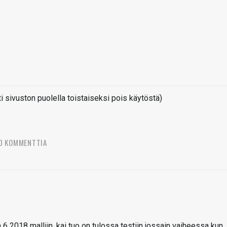
sivuston puolella toistaiseksi pois käytöstä)
0 KOMMENTTIA
6 2018 malliin, kai tuo on tulossa testiin jossain vaiheessa kun