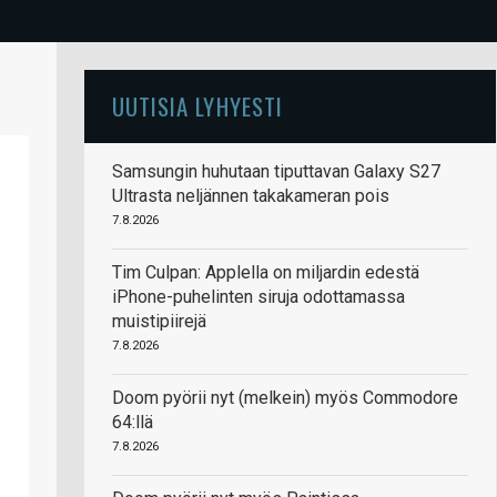
UUTISIA LYHYESTI
Samsungin huhutaan tiputtavan Galaxy S27
Ultrasta neljännen takakameran pois
7.8.2026
Tim Culpan: Applella on miljardin edestä
iPhone-puhelinten siruja odottamassa
muistipiirejä
7.8.2026
Doom pyörii nyt (melkein) myös Commodore
64:llä
7.8.2026