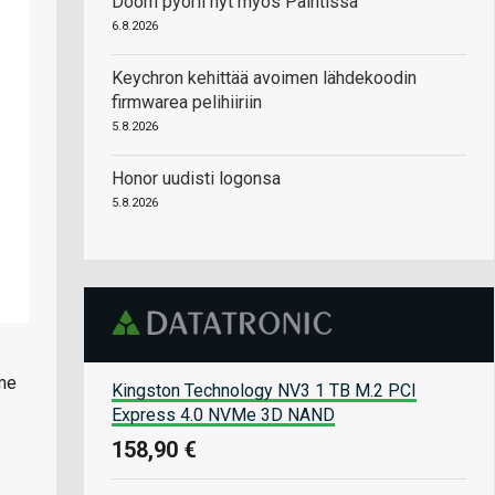
Doom pyörii nyt myös Paintissa
6.8.2026
Keychron kehittää avoimen lähdekoodin
firmwarea pelihiiriin
5.8.2026
Honor uudisti logonsa
5.8.2026
mme
Kingston Technology NV3 1 TB M.2 PCI
.
Express 4.0 NVMe 3D NAND
158,90 €