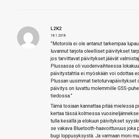
L2K2
18.1.2018
”Motorola ei ole antanut tarkempaa lupau
luvannut tarjota oleelliset päivitykset t
jos tarvittavat päivitykset jäävät valmi
Plussassa oli vuodenvaihteessa lokakuun
päivitystahtia ei myöskään voi odottaa ed
Plussan uusimmat tietoturvapäivitykset 
päivitys on luvattu molemmille G5S-puhel
tiedossa.”
Tämä tosiaan kannattaa pitää mielessä puh
kertaa tässä kolmessa vuosineljännekses
tulla kesällä ja elokuun päivitykset syy
se vakava Bluetooth-haavoittuvuus joka 
bugi loppusyksystä. Ja varmaan moni muu 