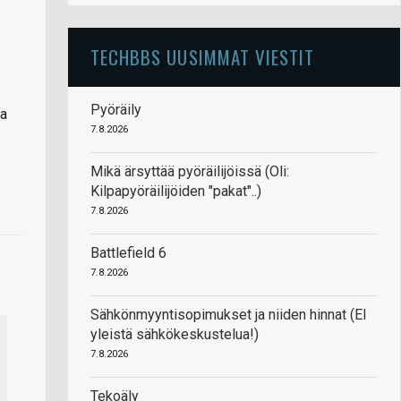
TECHBBS UUSIMMAT VIESTIT
Pyöräily
na
7.8.2026
Mikä ärsyttää pyöräilijöissä (Oli:
Kilpapyöräilijöiden "pakat"..)
7.8.2026
Battlefield 6
7.8.2026
Sähkönmyyntisopimukset ja niiden hinnat (EI
yleistä sähkökeskustelua!)
7.8.2026
Tekoäly