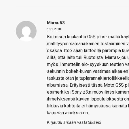
Marsu53
18.1.2018
Kolmisen kuukautta G5S plus- mallia käyt
mallityypin samanaikainen testaaminen vaa
osassa. Itse saan laitteella parempia kuvi
siitä, että laite tuli Ruotsista. Marras-jo
myös. Ihmettelin elo-syyskuun testien va
sekunnin bokeh-kuvan vaatimaa aikaa en s
taskusta otan ja tuplarannekiertoliikkeel
albumissa. Erityisesti tässä Moto G5S pl
esimerkiksi Sony z3:n muovilinssikamero
ihmetyksensä kuvien lopputuloksesta on sa
liikkuvia kohteita ei hämyisässä kannata
kameran aineksia on.
Kirjaudu sisään vastataksesi