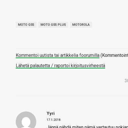
MOTO G5S
MOTO G5S PLUS
MOTOROLA
Kommentoi uutista tai artikkelia foorumilla
(Kommentointi 
Lähetä palautetta / raportoi kirjoitusvirheestä
3
Yyri
17.1.2018
Jännä nähdä miten nämä vertautuu nokian 