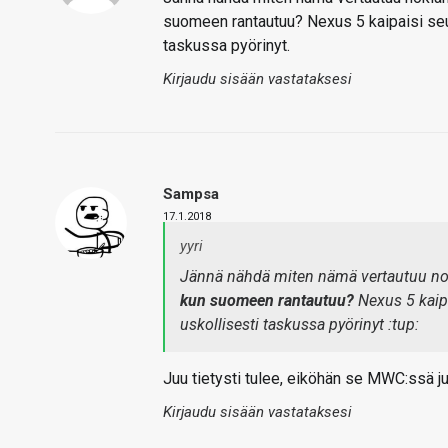
suomeen rantautuu? Nexus 5 kaipaisi seur
taskussa pyörinyt.
Kirjaudu sisään vastataksesi
Sampsa
17.1.2018
yyri
Jännä nähdä miten nämä vertautuu nok
kun suomeen rantautuu?
Nexus 5 kaipa
uskollisesti taskussa pyörinyt :tup:
Juu tietysti tulee, eiköhän se MWC:ssä ju
Kirjaudu sisään vastataksesi