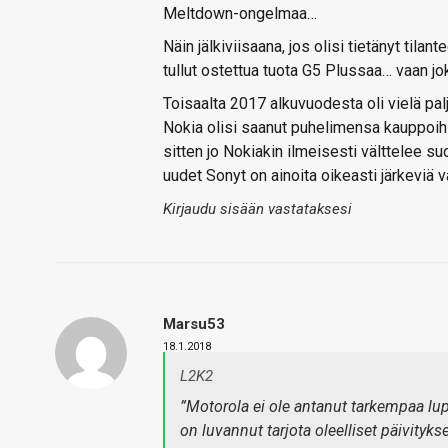
Meltdown-ongelmaa…
Näin jälkiviisaana, jos olisi tietänyt tila
tullut ostettua tuota G5 Plussaa… vaan jo
Toisaalta 2017 alkuvuodesta oli vielä pal
Nokia olisi saanut puhelimensa kauppoihi
sitten jo Nokiakin ilmeisesti välttelee s
uudet Sonyt on ainoita oikeasti järkeviä v
Kirjaudu sisään vastataksesi
Marsu53
18.1.2018
L2K2
”Motorola ei ole antanut tarkempaa lu
on luvannut tarjota oleelliset päivityk