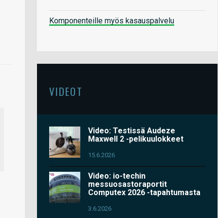
Komponenteille myös kasauspalvelu
VIDEOT
Video: Testissä Audeze
Maxwell 2 -pelikuulokkeet
15.6.2026
Video: io-techin
messuosastoraportit
Computex 2026 -tapahtumasta
3.6.2026