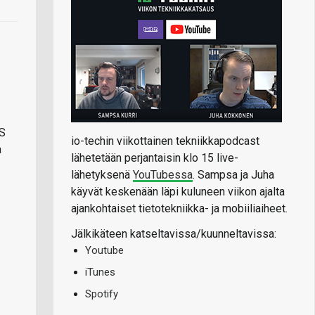
5S
io-techin viikottainen tekniikkapodcast
a
lähetetään perjantaisin klo 15 live-
lähetyksenä
YouTubessa
. Sampsa ja Juha
käyvät keskenään läpi kuluneen viikon ajalta
ajankohtaiset tietotekniikka- ja mobiiliaiheet.
Jälkikäteen katseltavissa/kuunneltavissa:
Youtube
iTunes
Spotify