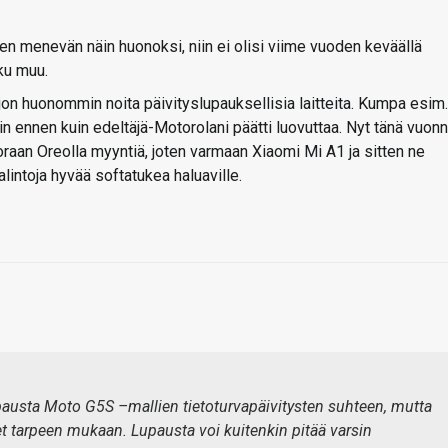
nteen menevän näin huonoksi, niin ei olisi viime vuoden keväällä
ku muu.
jon huonommin noita päivityslupauksellisia laitteita. Kumpa esim.
n ennen kuin edeltäjä-Motorolani päätti luovuttaa. Nyt tänä vuon
uoraan Oreolla myyntiä, joten varmaan Xiaomi Mi A1 ja sitten ne
alintoja hyvää softatukea haluaville.
pausta Moto G5S –mallien tietoturvapäivitysten suhteen, mutta
set tarpeen mukaan. Lupausta voi kuitenkin pitää varsin