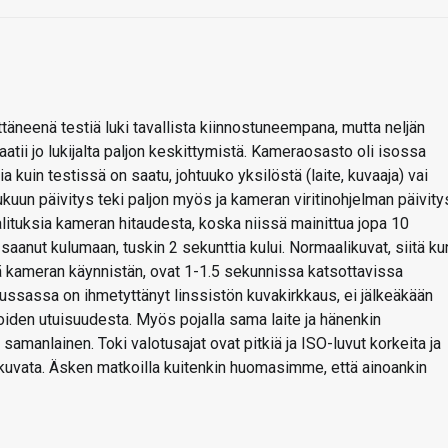
täneenä testiä luki tavallista kiinnostuneempana, mutta neljän
tii jo lukijalta paljon keskittymistä. Kameraosasto oli isossa
a kuin testissä on saatu, johtuuko yksilöstä (laite, kuvaaja) vai
ulukuun päivitys teki paljon myös ja kameran viritinohjelman päivity
lituksia kameran hitaudesta, koska niissä mainittua jopa 10
aanut kulumaan, tuskin 2 sekunttia kului. Normaalikuvat, siitä ku
lä kameran käynnistän, ovat 1-1.5 sekunnissa katsottavissa
ussassa on ihmetyttänyt linssistön kuvakirkkaus, ei jälkeäkään
iden utuisuudesta. Myös pojalla sama laite ja hänenkin
manlainen. Toki valotusajat ovat pitkiä ja ISO-luvut korkeita ja
 kuvata. Äsken matkoilla kuitenkin huomasimme, että ainoankin