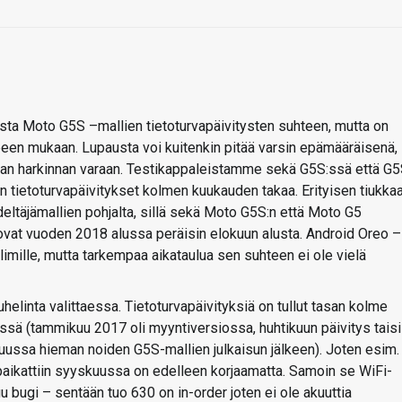
sta Moto G5S –mallien tietoturvapäivitysten suhteen, mutta on
arpeen mukaan. Lupausta voi kuitenkin pitää varsin epämääräisenä,
stajan harkinnan varaan. Testikappaleistamme sekä G5S:ssä että G
 tietoturvapäivitykset kolmen kuukauden takaa. Erityisen tiukka
eltäjämallien pohjalta, sillä sekä Moto G5S:n että Moto G5
ovat vuoden 2018 alussa peräisin elokuun alusta. Android Oreo –
imille, mutta tarkempaa aikataulua sen suhteen ei ole vielä
elinta valittaessa. Tietoturvapäivityksiä on tullut tasan kolme
sä (tammikuu 2017 oli myyntiversiossa, huhtikuun päivitys taisi
skuussa hieman noiden G5S-mallien julkaisun jälkeen). Joten esim.
paikattiin syyskuussa on edelleen korjaamatta. Samoin se WiFi-
bugi – sentään tuo 630 on in-order joten ei ole akuuttia