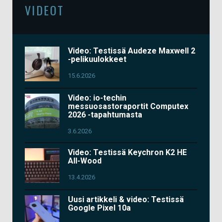
VIDEOT
Video: Testissä Audeze Maxwell 2
-pelikuulokkeet
15.6.2026
Video: io-techin
messuosastoraportit Computex
2026 -tapahtumasta
3.6.2026
Video: Testissä Keychron K2 HE
All-Wood
13.4.2026
Uusi artikkeli & video: Testissä
Google Pixel 10a