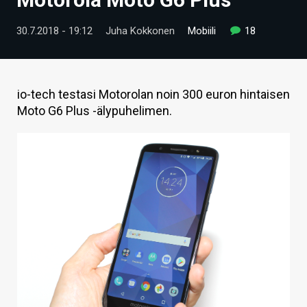
ARTIKKELIT
30.7.2018 - 19:12
Juha Kokkonen
Mobiili
18
VIDEOT
TECHBBS
io-tech testasi Motorolan noin 300 euron hintaisen
TIETOA
Moto G6 Plus -älypuhelimen.
HINTA.FI
KAUPPA
VAIHDA TEEMA
HAKU