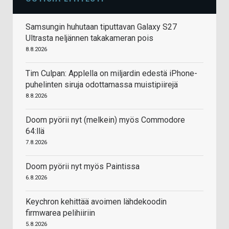
Samsungin huhutaan tiputtavan Galaxy S27
Ultrasta neljännen takakameran pois
8.8.2026
Tim Culpan: Applella on miljardin edestä iPhone-
puhelinten siruja odottamassa muistipiirejä
8.8.2026
Doom pyörii nyt (melkein) myös Commodore
64:llä
7.8.2026
Doom pyörii nyt myös Paintissa
6.8.2026
Keychron kehittää avoimen lähdekoodin
firmwarea pelihiiriin
5.8.2026