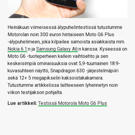
Heinäkuun viimeisessä älypuhelintestissä tutustumme
Motorolan noin 300 euron hintaiseen Moto G6 Plus
-älypuhelimeen, joka kilpailee samoista asiakkaista mm.
Nokia 6.1
:n ja
Samsung Galaxy A6
:n kanssa. Kyseessä on
Moto G6 -tuoteperheen kallein vaihtoehto ja sen
keskeisimpiä ominaisuuksia ovat 5,9-tuumainen 18:9-
kuvasuhteen näyttö, Snapdragon 630 -järjestelmäpiiri
sekä 12+ 5 megapikselin kaksoistakakamera.
Tutustumme artikkelissa laitteeseen lyhennetyn noin
viikon testijakson pohjalta.
Lue artikkeli:
Testissä Motorola Moto G6 Plus