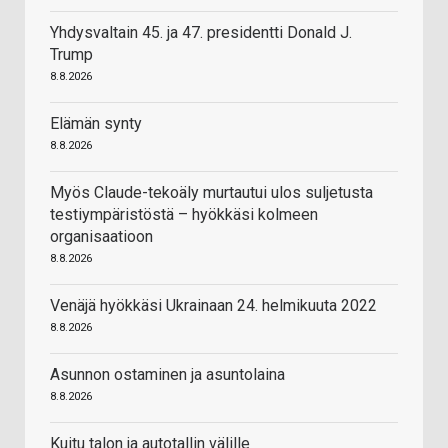
Yhdysvaltain 45. ja 47. presidentti Donald J.
Trump
8.8.2026
Elämän synty
8.8.2026
Myös Claude-tekoäly murtautui ulos suljetusta
testiympäristöstä – hyökkäsi kolmeen
organisaatioon
8.8.2026
Venäjä hyökkäsi Ukrainaan 24. helmikuuta 2022
8.8.2026
Asunnon ostaminen ja asuntolaina
8.8.2026
Kuitu talon ja autotallin välille