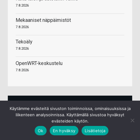
7.8.2026
Mekaaniset näppäimistöt
7.8.2026
Tekoäly
7.8.2026
OpenWRT-keskustelu
7.8.2026
HINTA.FI HINTAVERTAILU
Käytämme evästeitä sivuston toiminnoissa, ominaisuuksissa ja
liikenteen analysoinnissa. Käyttämällä sivustoa hyväksyt
evästeiden käytön.
Hinta.fi hintavertailu
Ok
En hyväksy
Lisätietoja