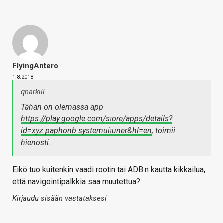
FlyingAntero
1.8.2018
qnarkill
Tähän on olemassa app
https://play.google.com/store/apps/details?
id=xyz.paphonb.systemuituner&hl=en
, toimii
hienosti.
Eikö tuo kuitenkin vaadi rootin tai ADB:n kautta kikkailua,
että navigointipalkkia saa muutettua?
Kirjaudu sisään vastataksesi