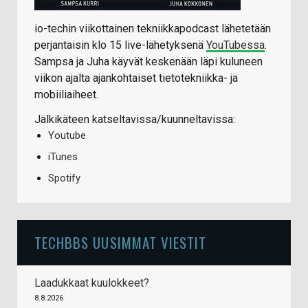
io-techin viikottainen tekniikkapodcast lähetetään
perjantaisin klo 15 live-lähetyksenä
YouTubessa
.
Sampsa ja Juha käyvät keskenään läpi kuluneen
viikon ajalta ajankohtaiset tietotekniikka- ja
mobiiliaiheet.
Jälkikäteen katseltavissa/kuunneltavissa:
Youtube
iTunes
Spotify
TECHBBS UUSIMMAT VIESTIT
Laadukkaat kuulokkeet?
8.8.2026