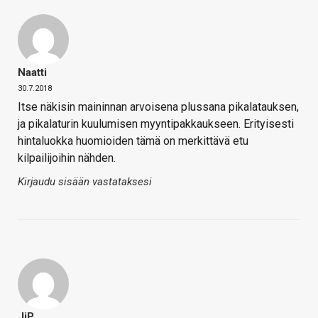
Naatti
30.7.2018
Itse näkisin maininnan arvoisena plussana pikalatauksen,
ja pikalaturin kuulumisen myyntipakkaukseen. Erityisesti
hintaluokka huomioiden tämä on merkittävä etu
kilpailijoihin nähden.
Kirjaudu sisään vastataksesi
JiP