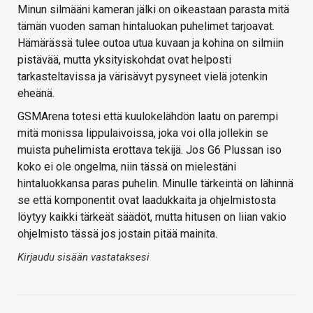
Minun silmääni kameran jälki on oikeastaan parasta mitä
tämän vuoden saman hintaluokan puhelimet tarjoavat.
Hämärässä tulee outoa utua kuvaan ja kohina on silmiin
pistävää, mutta yksityiskohdat ovat helposti
tarkasteltavissa ja värisävyt pysyneet vielä jotenkin
eheänä.
GSMArena totesi että kuulokelähdön laatu on parempi
mitä monissa lippulaivoissa, joka voi olla jollekin se
muista puhelimista erottava tekijä. Jos G6 Plussan iso
koko ei ole ongelma, niin tässä on mielestäni
hintaluokkansa paras puhelin. Minulle tärkeintä on lähinnä
se että komponentit ovat laadukkaita ja ohjelmistosta
löytyy kaikki tärkeät säädöt, mutta hitusen on liian vakio
ohjelmisto tässä jos jostain pitää mainita.
Kirjaudu sisään vastataksesi