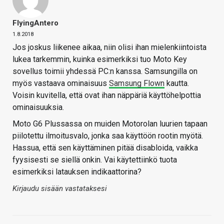
FlyingAntero
1.8.2018
Jos joskus liikenee aikaa, niin olisi ihan mielenkiintoista
lukea tarkemmin, kuinka esimerkiksi tuo Moto Key
sovellus toimii yhdessä PC:n kanssa. Samsungilla on
myös vastaava ominaisuus
Samsung Flown
kautta.
Voisin kuvitella, että ovat ihan näppäriä käyttöhelpottia
ominaisuuksia.
Moto G6 Plussassa on muiden Motorolan luurien tapaan
piilotettu ilmoitusvalo, jonka saa käyttöön rootin myötä.
Hassua, että sen käyttäminen pitää disabloida, vaikka
fyysisesti se siellä onkin. Vai käytettiinkö tuota
esimerkiksi latauksen indikaattorina?
Kirjaudu sisään vastataksesi