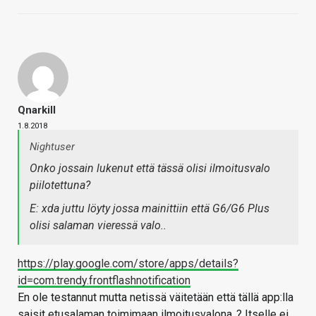
Qnarkill
1.8.2018
Nightuser
Onko jossain lukenut että tässä olisi ilmoitusvalo
piilotettuna?
E: xda juttu löyty jossa mainittiin että G6/G6 Plus
olisi salaman vieressä valo..
https://play.google.com/store/apps/details?
id=com.trendy.frontflashnotification
En ole testannut mutta netissä väitetään että tällä app:lla
saisit etusalaman toimimaan ilmoitusvalona..? Itselle ei