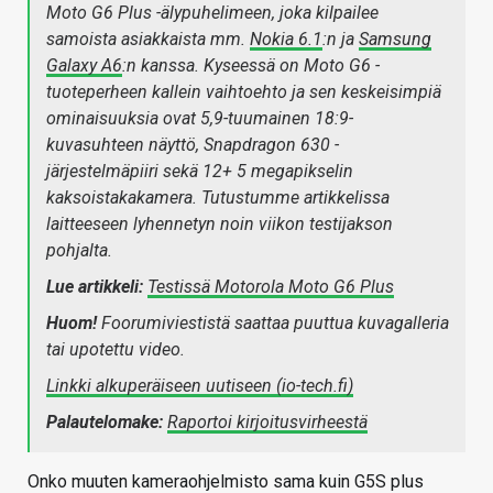
Moto G6 Plus -älypuhelimeen, joka kilpailee
samoista asiakkaista mm.
Nokia 6.1
:n ja
Samsung
Galaxy A6
:n kanssa. Kyseessä on Moto G6 -
tuoteperheen kallein vaihtoehto ja sen keskeisimpiä
ominaisuuksia ovat 5,9-tuumainen 18:9-
kuvasuhteen näyttö, Snapdragon 630 -
järjestelmäpiiri sekä 12+ 5 megapikselin
kaksoistakakamera. Tutustumme artikkelissa
laitteeseen lyhennetyn noin viikon testijakson
pohjalta.
Lue artikkeli:
Testissä Motorola Moto G6 Plus
Huom!
Foorumiviestistä saattaa puuttua kuvagalleria
tai upotettu video.
Linkki alkuperäiseen uutiseen (io-tech.fi)
Palautelomake:
Raportoi kirjoitusvirheestä
Onko muuten kameraohjelmisto sama kuin G5S plus