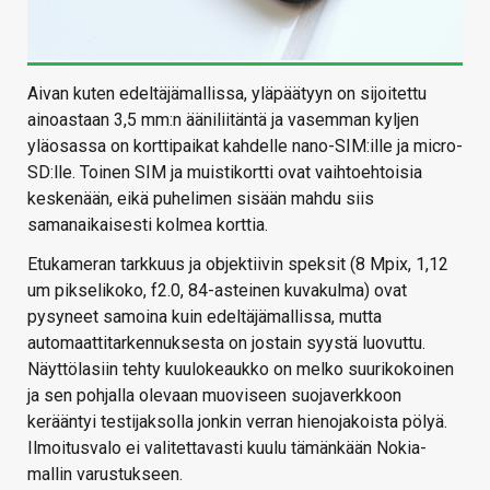
Aivan kuten edeltäjämallissa, yläpäätyyn on sijoitettu
ainoastaan 3,5 mm:n ääniliitäntä ja vasemman kyljen
yläosassa on korttipaikat kahdelle nano-SIM:ille ja micro-
SD:lle. Toinen SIM ja muistikortti ovat vaihtoehtoisia
keskenään, eikä puhelimen sisään mahdu siis
samanaikaisesti kolmea korttia.
Etukameran tarkkuus ja objektiivin speksit (8 Mpix, 1,12
um pikselikoko, f2.0, 84-asteinen kuvakulma) ovat
pysyneet samoina kuin edeltäjämallissa, mutta
automaattitarkennuksesta on jostain syystä luovuttu.
Näyttölasiin tehty kuulokeaukko on melko suurikokoinen
ja sen pohjalla olevaan muoviseen suojaverkkoon
kerääntyi testijaksolla jonkin verran hienojakoista pölyä.
Ilmoitusvalo ei valitettavasti kuulu tämänkään Nokia-
mallin varustukseen.