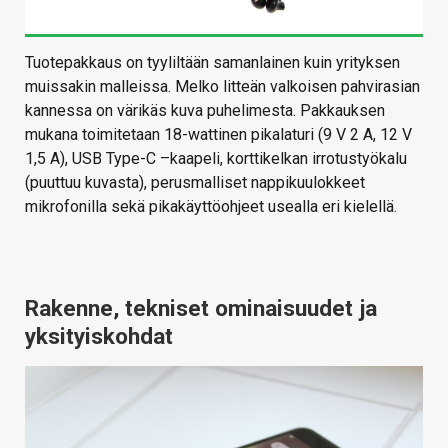
Tuotepakkaus on tyyliltään samanlainen kuin yrityksen
muissakin malleissa. Melko litteän valkoisen pahvirasian
kannessa on värikäs kuva puhelimesta. Pakkauksen
mukana toimitetaan 18-wattinen pikalaturi (9 V 2 A, 12 V
1,5 A), USB Type-C –kaapeli, korttikelkan irrotustyökalu
(puuttuu kuvasta), perusmalliset nappikuulokkeet
mikrofonilla sekä pikakäyttöohjeet usealla eri kielellä.
Rakenne, tekniset ominaisuudet ja
yksityiskohdat