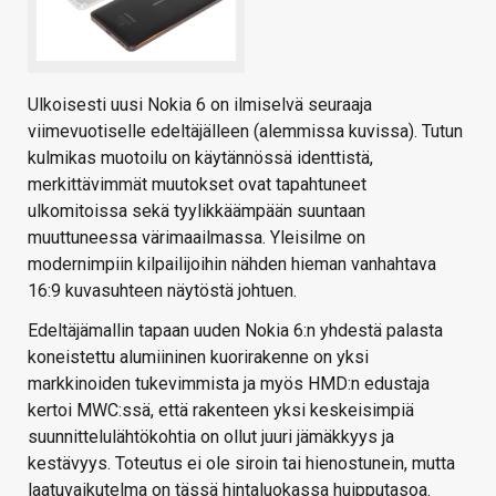
Ulkoisesti uusi Nokia 6 on ilmiselvä seuraaja
viimevuotiselle edeltäjälleen (alemmissa kuvissa). Tutun
kulmikas muotoilu on käytännössä identtistä,
merkittävimmät muutokset ovat tapahtuneet
ulkomitoissa sekä tyylikkäämpään suuntaan
muuttuneessa värimaailmassa. Yleisilme on
modernimpiin kilpailijoihin nähden hieman vanhahtava
16:9 kuvasuhteen näytöstä johtuen.
Edeltäjämallin tapaan uuden Nokia 6:n yhdestä palasta
koneistettu alumiininen kuorirakenne on yksi
markkinoiden tukevimmista ja myös HMD:n edustaja
kertoi MWC:ssä, että rakenteen yksi keskeisimpiä
suunnittelulähtökohtia on ollut juuri jämäkkyys ja
kestävyys. Toteutus ei ole siroin tai hienostunein, mutta
laatuvaikutelma on tässä hintaluokassa huipputasoa.