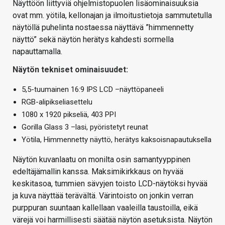
Näyttöön liittyviä ohjelmistopuolen lisäominaisuuksia
ovat mm. yötila, kellonajan ja ilmoitustietoja sammutetulla
näytöllä puhelinta nostaessa näyttävä ”himmennetty
näyttö” sekä näytön herätys kahdesti sormella
napauttamalla.
Näytön tekniset ominaisuudet:
5,5-tuumainen 16:9 IPS LCD –näyttöpaneeli
RGB-alipikseliasettelu
1080 x 1920 pikseliä, 403 PPI
Gorilla Glass 3 –lasi, pyöristetyt reunat
Yötila, Himmennetty näyttö, herätys kaksoisnapautuksella
Näytön kuvanlaatu on monilta osin samantyyppinen
edeltäjämallin kanssa. Maksimikirkkaus on hyvää
keskitasoa, tummien sävyjen toisto LCD-näytöksi hyvää
ja kuva näyttää terävältä. Värintoisto on jonkin verran
purppuran suuntaan kallellaan vaaleilla taustoilla, eikä
värejä voi harmillisesti säätää näytön asetuksista. Näytön