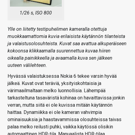
1/26 s, ISO 800
Ylle on liitetty testipuhelimen kameralla otettuja
muokkaamattomia kuvia erilaisista käytännön tilanteista
ja valaistusolosuhteista. Kuvat saa avattua alkuperäiseen
kokoonsa klikkaamalla suurennettua kuvaa hiiren
oikealla painikkeella ja avaamalla kuva sen jälkeen
uuteen välilehteen.
Hyvässä valaistuksessa Nokia 6 tekee varsin hyvää
jälkeä. Kuvat ovat teräviä, yksityiskohtaisia ja
värimaailmaltaan melko luonnollisia. Lähempää
tarkasteltuna tasaväristä kohinaa on havaittavissa jonkin
verran, mutta siitä ei ole kuvissa mitään käytännön
haittaa. Dynamiikka ei ole kameran vahvimpia
ominaisuuksia ja haastavammissa olosuhteissa taivas
palaa melko reilusti puhki, vaikka käytössä olisikin
automaattinen HDR-tila. Manuaalista HDR-tilaa