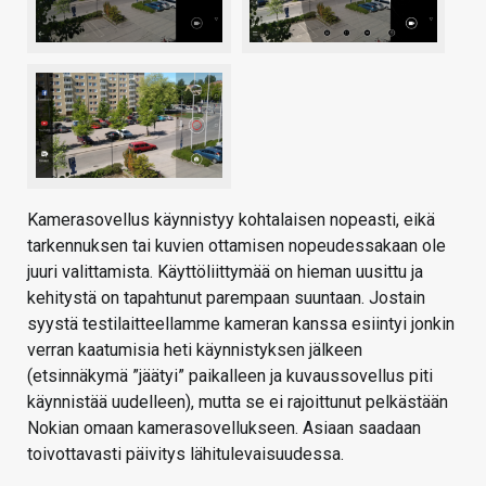
Kamerasovellus käynnistyy kohtalaisen nopeasti, eikä
tarkennuksen tai kuvien ottamisen nopeudessakaan ole
juuri valittamista. Käyttöliittymää on hieman uusittu ja
kehitystä on tapahtunut parempaan suuntaan. Jostain
syystä testilaitteellamme kameran kanssa esiintyi jonkin
verran kaatumisia heti käynnistyksen jälkeen
(etsinnäkymä ”jäätyi” paikalleen ja kuvaussovellus piti
käynnistää uudelleen), mutta se ei rajoittunut pelkästään
Nokian omaan kamerasovellukseen. Asiaan saadaan
toivottavasti päivitys lähitulevaisuudessa.