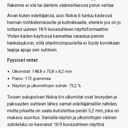
Rakenne ei elä tai ääntele väänneltäessä piirun vertaa.
Aivan kuten edeltäjänsä, uusi Nokia 6 tuntuu kädessä
hieman möhkälemäiselle ja kulmikkaalle, etenkin jos on jo
tottunut uuteen 18:9-kuvasuhteen näyttöformaattiin.
Yhden käden käytössä kannattaa varautua pieniin
hankaluuksiin, sillä ohjelmistopuolelta ei löydy kovinkaan
laajoja apuja sen suhteen.
Fyysiset mitat:
Ulkomitat: 148,8 x 75,8 x 8,2 mm
Paino: 172 grammaa
Näytön ja ulkomittojen suhde: 73,2 %
Toisen sukupolven Nokia 6:n ulkomitat ovat leveyden ja
paksuuden suhteen lähes samat edeltäjämalliin nähden,
mutta pituutta on saatu kutistettua peräti 5,2 mm, joka on
mukava suoritus. Samalla näytön ja ulkomittojen välinen
suhdeluku on kasvanut 16:9 kuvasuhteen näyttöä