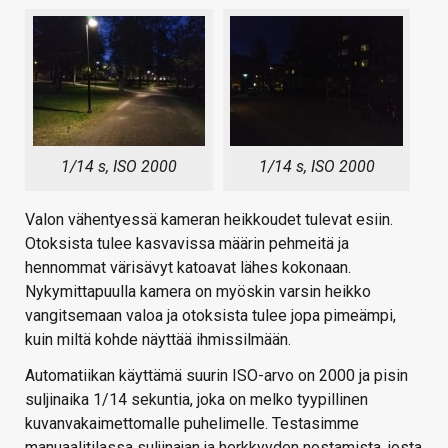
1/14 s, ISO 2000
1/14 s, ISO 2000
Valon vähentyessä kameran heikkoudet tulevat esiin.
Otoksista tulee kasvavissa määrin pehmeitä ja
hennommat värisävyt katoavat lähes kokonaan.
Nykymittapuulla kamera on myöskin varsin heikko
vangitsemaan valoa ja otoksista tulee jopa pimeämpi,
kuin miltä kohde näyttää ihmissilmään.
Automatiikan käyttämä suurin ISO-arvo on 2000 ja pisin
suljinaika 1/14 sekuntia, joka on melko tyypillinen
kuvanvakaimettomalle puhelimelle. Testasimme
manuaalitilassa suljinajan ja herkkyyden nostamista, josta