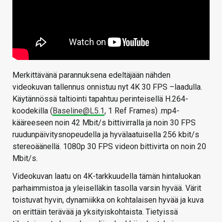
Merkittävänä parannuksena edeltäjään nähden
videokuvan tallennus onnistuu nyt 4K 30 FPS –laadulla.
Käytännössä taltiointi tapahtuu perinteisellä H.264-
koodekilla (
Baseline@L5.1
, 1 Ref Frames) .mp4-
kääreeseen noin 42 Mbit/s bittivirralla ja noin 30 FPS
ruudunpäivitysnopeudella ja hyvälaatuisella 256 kbit/s
stereoäänellä. 1080p 30 FPS videon bittivirta on noin 20
Mbit/s.
Videokuvan laatu on 4K-tarkkuudella tämän hintaluokan
parhaimmistoa ja yleiselläkin tasolla varsin hyvää. Värit
toistuvat hyvin, dynamiikka on kohtalaisen hyvää ja kuva
on erittäin terävää ja yksityiskohtaista. Tietyissä