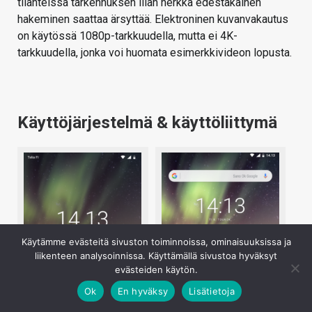
tilanteissa tarkennuksen liian herkkä edestakainen
hakeminen saattaa ärsyttää. Elektroninen kuvanvakautus
on käytössä 1080p-tarkkuudella, mutta ei 4K-
tarkkuudella, jonka voi huomata esimerkkivideon lopusta.
Käyttöjärjestelmä & käyttöliittymä
Käytämme evästeitä sivuston toiminnoissa, ominaisuuksissa ja
liikenteen analysoinnissa. Käyttämällä sivustoa hyväksyt
evästeiden käytön.
Ok
En hyväksy
Lisätietoja