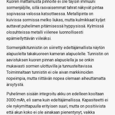
Kuoren mattamusta pinnoite ei ole täysin immuuni
sormenjäljille, sillä rasvaisemmat tahrat näkyvät pintaa
sopivassa valossa katsottaessa. Metallipinta on
kuivissa sormissa melko liukas, mutta kulmikkaat kyljet
auttavat puhelimen pitämisessä hyppysissä. Kylmissä
olosuhteissa metalli viilenee luonnollisesti
epämiellyttävän viileäksi.
Sormenjälkitunnistin on siirretty edeltäjämallista näytön
alapuolelta takakuoreen kameran alapuolelle. Tunnistin on
aavistuksen kuoren pinnan alapuolella ja se onkin
mukavasti sormen ulottuvilla ja tunnusteltavissa.
Toiminnaltaan tunnistin ei ole aivan markkinoiden
nopeimpia, mutta riittävän nopea olemaan aiheuttamatta
ärsytystä.
Puhelimen sisään integroitu akku on edelleen kooltaan
3000 mAh, eli sama kuin edeltäjämallissa. Kapasiteetti ei
ole nykymittapuulla erityisen suuri, mutta on positiivista
että akun koko ei ole ainakaan pienentynyt, vaikka