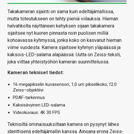
Takakameran sijainti on sama kuin edeltäjämallissa,
mutta toteutukseen on tehty pieniä viilauksia. Hieman
halvahkolta näyttäneen kehyksen sijaan takakamera
sijaitsee nyt kuoren pinnasta noin puolisen milliä
kohoavassa kyhmyssä, jonka koko on kasvanut hieman
viime vuodesta. Kamera sijaitsee kyhmyn yläpäässä ja
kaksois-LED-salama alapäässä. Uutta on Zeiss-teksti,
joka viittaa yhteistyöhön kameran suunnittelussa.
Kameran tekniset tiedot:
16 megapikselin kuvasensori, 1,0 um pikselikoko, f2.0
Zeiss–objektiivi
PDAF-tarkennus
Kaksisävyinen LED-salama
Videokuvaus: 4K 30 FPS
Teknisiltä ominaisuuksiltaan kamera on pysynyt lähes
identtisenä edeltäjämallin kanssa. Ainoana erona Zeiss-