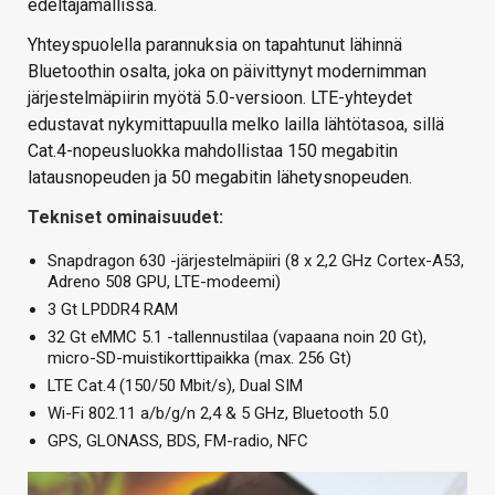
edeltäjämallissa.
Yhteyspuolella parannuksia on tapahtunut lähinnä
Bluetoothin osalta, joka on päivittynyt modernimman
järjestelmäpiirin myötä 5.0-versioon. LTE-yhteydet
edustavat nykymittapuulla melko lailla lähtötasoa, sillä
Cat.4-nopeusluokka mahdollistaa 150 megabitin
latausnopeuden ja 50 megabitin lähetysnopeuden.
Tekniset ominaisuudet:
Snapdragon 630 -järjestelmäpiiri (8 x 2,2 GHz Cortex-A53,
Adreno 508 GPU, LTE-modeemi)
3 Gt LPDDR4 RAM
32 Gt eMMC 5.1 -tallennustilaa (vapaana noin 20 Gt),
micro-SD-muistikorttipaikka (max. 256 Gt)
LTE Cat.4 (150/50 Mbit/s), Dual SIM
Wi-Fi 802.11 a/b/g/n 2,4 & 5 GHz, Bluetooth 5.0
GPS, GLONASS, BDS, FM-radio, NFC