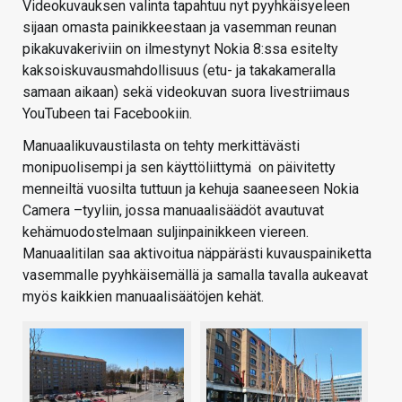
Videokuvauksen valinta tapahtuu nyt pyyhkäisyeleen
sijaan omasta painikkeestaan ja vasemman reunan
pikakuvakeriviin on ilmestynyt Nokia 8:ssa esitelty
kaksoiskuvausmahdollisuus (etu- ja takakameralla
samaan aikaan) sekä videokuvan suora livestriimaus
YouTubeen tai Facebookiin.
Manuaalikuvaustilasta on tehty merkittävästi
monipuolisempi ja sen käyttöliittymä on päivitetty
menneiltä vuosilta tuttuun ja kehuja saaneeseen Nokia
Camera –tyyliin, jossa manuaalisäädöt avautuvat
kehämuodostelmaan suljinpainikkeen viereen.
Manuaalitilan saa aktivoitua näppärästi kuvauspainiketta
vasemmalle pyyhkäisemällä ja samalla tavalla aukeavat
myös kaikkien manuaalisäätöjen kehät.