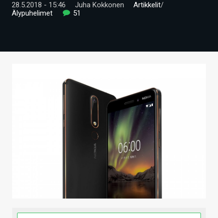
28.5.2018 - 15:46
Juha Kokkonen
Artikkelit
/
ARTIKKELIT
Älypuhelimet
51
VIDEOT
TECHBBS
TIETOA
HINTA.FI
KAUPPA
VAIHDA TEEMA
HAKU