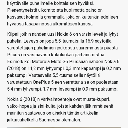
käyttävälle puhelimelle kohtalaisen hyväksi.
Pienentyneistä ulkomitoista huolimatta paino on
kasvanut kolmella grammalla, joka on kuitenkin edelleen
hyvässä tasapainossa ulkomittojen kanssa.
Kilpailijoihin nähden uusi Nokia 6 on varsin leveä ja lyhyt
puhelin. Leveys on jopa 5,5-tuumaisilla 16:9 näytöillä
varustettujen puhelimien joukossa suuremmasta päästä.
Pituus on vastaavasti kokoluokan parhaimmistoa.
Esimerkiksi Motorola Moto G6 Plussaan nähden Nokia 6
(2018) on 11,2 mm lyhyempi, 0,3 mm kapeampi ja 0,2 mm
paksumpi. Vastaavalla 5,5-tuumaisella näytöllä
varustettuun OnePlus 5:een verrattuna se on puolestaan
5,4 mm lyhyempi, 1,7 mm leveämpi ja 0,9 mm paksumpi.
Nokia 6 (2018):n värivaihtoehtoja ovat musta-kupari,
valko-hopea ja sini-kulta, joista kahden jälkimmäisenä
mainitun saatavuus on ainakin tämän artikkelin
julkaisuhetkellä Suomessa olematon.