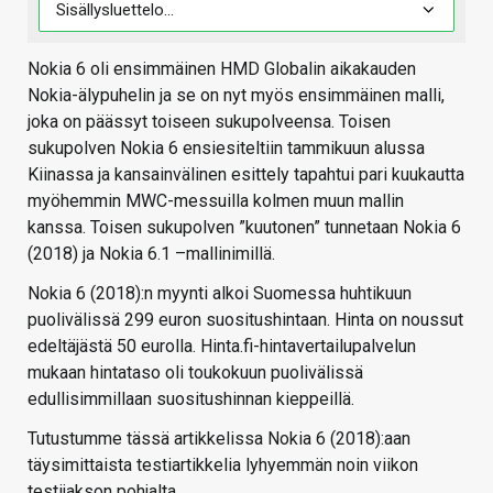
Nokia 6 oli ensimmäinen HMD Globalin aikakauden
Nokia-älypuhelin ja se on nyt myös ensimmäinen malli,
joka on päässyt toiseen sukupolveensa. Toisen
sukupolven Nokia 6 ensiesiteltiin tammikuun alussa
Kiinassa ja kansainvälinen esittely tapahtui pari kuukautta
myöhemmin MWC-messuilla kolmen muun mallin
kanssa. Toisen sukupolven ”kuutonen” tunnetaan Nokia 6
(2018) ja Nokia 6.1 –mallinimillä.
Nokia 6 (2018):n myynti alkoi Suomessa huhtikuun
puolivälissä 299 euron suositushintaan. Hinta on noussut
edeltäjästä 50 eurolla. Hinta.fi-hintavertailupalvelun
mukaan hintataso oli toukokuun puolivälissä
edullisimmillaan suositushinnan kieppeillä.
Tutustumme tässä artikkelissa Nokia 6 (2018):aan
täysimittaista testiartikkelia lyhyemmän noin viikon
testijakson pohjalta.