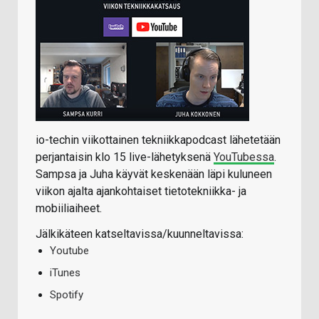
io-techin viikottainen tekniikkapodcast lähetetään
perjantaisin klo 15 live-lähetyksenä
YouTubessa
.
Sampsa ja Juha käyvät keskenään läpi kuluneen
viikon ajalta ajankohtaiset tietotekniikka- ja
mobiiliaiheet.
Jälkikäteen katseltavissa/kuunneltavissa:
Youtube
iTunes
Spotify