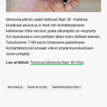
Motorola julkisti uudet taittuvat Razr 40 -mallinsa
kesäkuun alussa ja io-tech otti testattavakseen
kalliimman Ultra-version, jonka ulkonäyttö on venytetty
3,6-tuumaiseksi sen peittäen lähes koko laitteen kannen.
Tutustumme 1199 euron hintaiseen puhelimeen
testiartikkelissa runsaan viikon ympärivuorokautisen
testin pohjalta.
Lue artikkeli:
Testissä Motorola Razr 40 UItra
MOTOROLA
RAZR 40 ULTRA
SNAPDRAGON 8 GEN 1