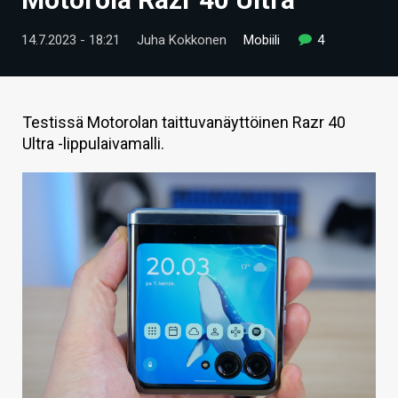
ARTIKKELIT
14.7.2023 - 18:21
Juha Kokkonen
Mobiili
4
VIDEOT
TECHBBS
Testissä Motorolan taittuvanäyttöinen Razr 40
TIETOA
Ultra -lippulaivamalli.
HINTA.FI
KAUPPA
VAIHDA TEEMA
HAKU