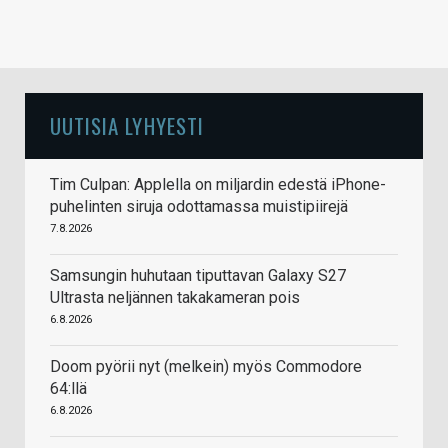
UUTISIA LYHYESTI
Tim Culpan: Applella on miljardin edestä iPhone-
puhelinten siruja odottamassa muistipiirejä
7.8.2026
Samsungin huhutaan tiputtavan Galaxy S27
Ultrasta neljännen takakameran pois
6.8.2026
Doom pyörii nyt (melkein) myös Commodore
64:llä
6.8.2026