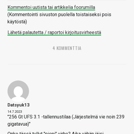
Kommentoi uutista tai artikkelia foorumilla
(Kommentointi sivuston puolella toistaiseksi pois
käytöstä)
Lähetä palautetta / raportoi kirjoitusvirheestä
4 KOMMENTTIA
Datsyuk13
14.7.2023
"256 Gt UFS 3.1 -tallennustilaa (Järjestelmä vie noin 239
gigatavua)"
Onko tässä tullut "pieni" virhe? Aika vähän jäisi