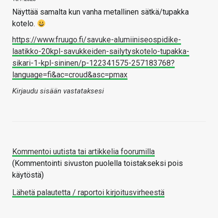
Näyttää samalta kun vanha metallinen sätkä/tupakka
kotelo.
https://www.fruugo.fi/savuke-alumiiniseospidike-
laatikko-20kpl-savukkeiden-sailytyskotelo-tupakka-
sikari-1-kpl-sininen/p-122341575-257183768?
language=fi&ac=croud&asc=pmax
Kirjaudu sisään vastataksesi
Kommentoi uutista tai artikkelia foorumilla
(Kommentointi sivuston puolella toistakseksi pois
käytöstä)
Lähetä palautetta / raportoi kirjoitusvirheestä