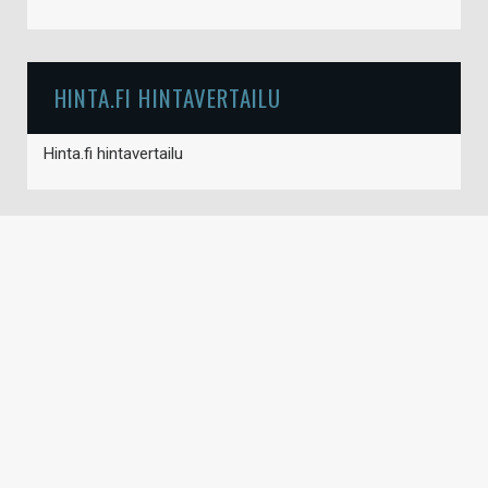
HINTA.FI HINTAVERTAILU
Hinta.fi hintavertailu