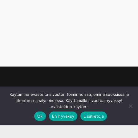
© S&J Media Oy
Käytämme evästeitä sivuston toiminnoissa, ominaisuuksissa ja
liikenteen analysoinnissa. Käyttämällä sivustoa hyväksyt
evästeiden käytön.
Ok
En hyväksy
Lisätietoja
;