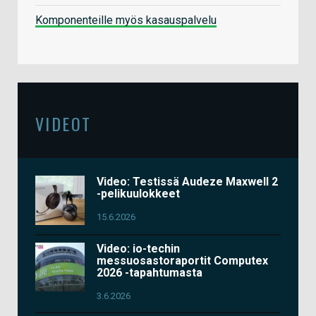
Komponenteille myös kasauspalvelu
VIDEOT
Video: Testissä Audeze Maxwell 2
-pelikuulokkeet
15.6.2026
Video: io-techin
messuosastoraportit Computex
2026 -tapahtumasta
3.6.2026