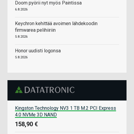
Doom pyörii nyt myös Paintissa
6.8.2026
Keychron kehittää avoimen lähdekoodin
firmwarea pelihiiriin
5.8.2026
Honor uudisti logonsa
5.8.2026
Kingston Technology NV3 1 TB M.2 PCI Express
4.0 NVMe 3D NAND
158,90 €