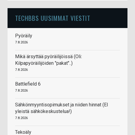
TECHBBS UUSIMMAT VIESTIT
Pyöräily
7.8.2026
Mikä ärsyttää pyöräilijöissä (Oli:
Kilpapyöräilijöiden "pakat"..)
7.8.2026
Battlefield 6
7.8.2026
Sähkönmyyntisopimukset ja niiden hinnat (EI
yleistä sähkökeskustelua!)
7.8.2026
Tekoäly