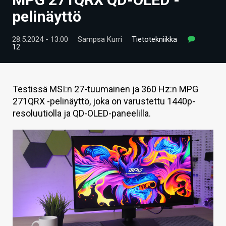
ARTIKKELIT
pelinäyttö
VIDEOT
28.5.2024 - 13:00
Sampsa Kurri
Tietotekniikka
12
TECHBBS
TIETOA
Testissä MSI:n 27-tuumainen ja 360 Hz:n MPG
HINTA.FI
271QRX -pelinäyttö, joka on varustettu 1440p-
resoluutiolla ja QD-OLED-paneelilla.
KAUPPA
VAIHDA TEEMA
HAKU