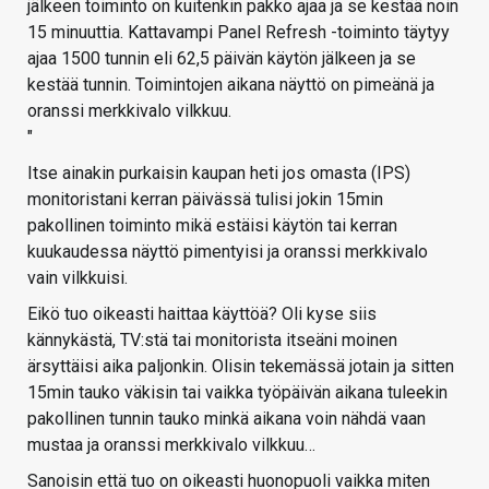
jälkeen toiminto on kuitenkin pakko ajaa ja se kestää noin
15 minuuttia. Kattavampi Panel Refresh -toiminto täytyy
ajaa 1500 tunnin eli 62,5 päivän käytön jälkeen ja se
kestää tunnin. Toimintojen aikana näyttö on pimeänä ja
oranssi merkkivalo vilkkuu.
"
Itse ainakin purkaisin kaupan heti jos omasta (IPS)
monitoristani kerran päivässä tulisi jokin 15min
pakollinen toiminto mikä estäisi käytön tai kerran
kuukaudessa näyttö pimentyisi ja oranssi merkkivalo
vain vilkkuisi.
Eikö tuo oikeasti haittaa käyttöä? Oli kyse siis
kännykästä, TV:stä tai monitorista itseäni moinen
ärsyttäisi aika paljonkin. Olisin tekemässä jotain ja sitten
15min tauko väkisin tai vaikka työpäivän aikana tuleekin
pakollinen tunnin tauko minkä aikana voin nähdä vaan
mustaa ja oranssi merkkivalo vilkkuu…
Sanoisin että tuo on oikeasti huonopuoli vaikka miten