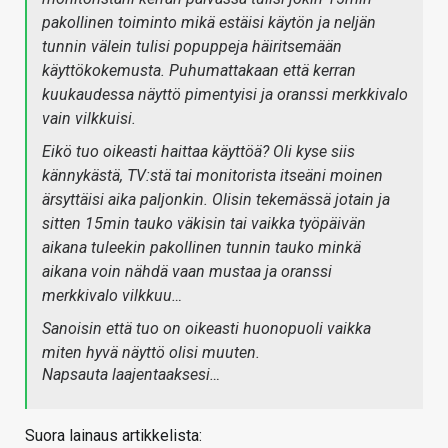
pakollinen toiminto mikä estäisi käytön ja neljän
tunnin välein tulisi popuppeja häiritsemään
käyttökokemusta. Puhumattakaan että kerran
kuukaudessa näyttö pimentyisi ja oranssi merkkivalo
vain vilkkuisi.
Eikö tuo oikeasti haittaa käyttöä? Oli kyse siis
kännykästä, TV:stä tai monitorista itseäni moinen
ärsyttäisi aika paljonkin. Olisin tekemässä jotain ja
sitten 15min tauko väkisin tai vaikka työpäivän
aikana tuleekin pakollinen tunnin tauko minkä
aikana voin nähdä vaan mustaa ja oranssi
merkkivalo vilkkuu…
Sanoisin että tuo on oikeasti huonopuoli vaikka
miten hyvä näyttö olisi muuten.
Napsauta laajentaaksesi…
Suora lainaus artikkelista: