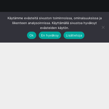
© S&J Media Oy
Käytämme evästeitä sivuston toiminnoissa, ominaisuuksissa ja
liikenteen analysoinnissa. Käyttämällä sivustoa hyväksyt
evästeiden käytön.
Ok
En hyväksy
Lisätietoja
;