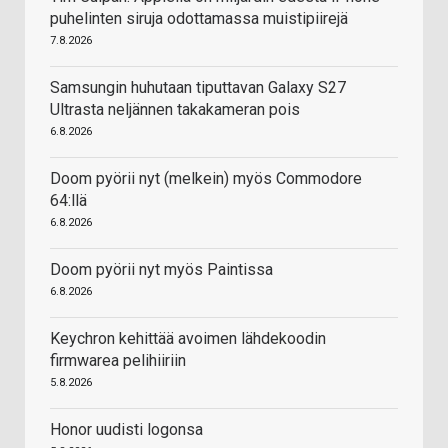
puhelinten siruja odottamassa muistipiirejä
7.8.2026
Samsungin huhutaan tiputtavan Galaxy S27
Ultrasta neljännen takakameran pois
6.8.2026
Doom pyörii nyt (melkein) myös Commodore
64:llä
6.8.2026
Doom pyörii nyt myös Paintissa
6.8.2026
Keychron kehittää avoimen lähdekoodin
firmwarea pelihiiriin
5.8.2026
Honor uudisti logonsa