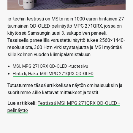
io-techin testissä on MSI:n noin 1000 euron hintainen 27-
tuumainen QD-OLED-pelinäyttö MPG 271QRX, jossa on
käytössä Samsungin uusi 3. sukupolven paneeli.
Tasaisella paneelilla varustettu näyttö tukee 2560×1440-
resoluutiota, 360 Hz:n virkistystaajuutta ja MSI myöntää
sille kolmen vuoden kiinnipalamistakuun.
MSI, MPG 271QRX QD-OLED -tuotesivu
Hinta.fi, Haku: MSI MPG 271QRX QD-OLED
Tutustumme tässä artikkelissa näytön ominaisuuksiin ja
suoritimme sille kattavat mittaukset ja testit.
Lue artikkeli:
Testissä MSI MPG 271QRX QD-OLED -
pelinäyttö