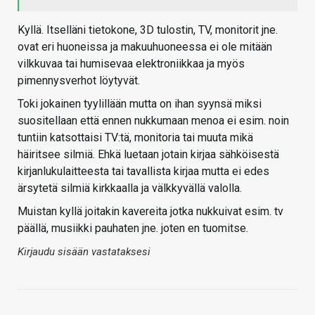
Kyllä. Itselläni tietokone, 3D tulostin, TV, monitorit jne.
ovat eri huoneissa ja makuuhuoneessa ei ole mitään
vilkkuvaa tai humisevaa elektroniikkaa ja myös
pimennysverhot löytyvät.
Toki jokainen tyylillään mutta on ihan syynsä miksi
suositellaan että ennen nukkumaan menoa ei esim. noin
tuntiin katsottaisi TV:tä, monitoria tai muuta mikä
häiritsee silmiä. Ehkä luetaan jotain kirjaa sähköisestä
kirjanlukulaitteesta tai tavallista kirjaa mutta ei edes
ärsytetä silmiä kirkkaalla ja välkkyvällä valolla.
Muistan kyllä joitakin kavereita jotka nukkuivat esim. tv
päällä, musiikki pauhaten jne. joten en tuomitse.
Kirjaudu sisään vastataksesi