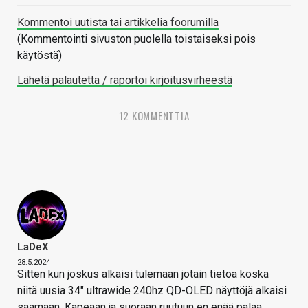
Kommentoi uutista tai artikkelia foorumilla
(Kommentointi sivuston puolella toistaiseksi pois
käytöstä)
Lähetä palautetta / raportoi kirjoitusvirheestä
12 KOMMENTTIA
LaDeX
28.5.2024
Sitten kun joskus alkaisi tulemaan jotain tietoa koska
niitä uusia 34" ultrawide 240hz QD-OLED näyttöjä alkaisi
saamaan. Kapeaan ja suoraan ruutuun en enää palaa.