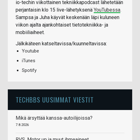
io-techin viikottainen tekniikkapodcast lähetetään
perjantaisin klo 15 live-lähetyksenä
YouTubessa
.
Sampsa ja Juha käyvät keskenään läpi kuluneen
viikon ajalta ajankohtaiset tietotekniikka- ja
mobiiliaiheet.
Jälkikäteen katseltavissa/kuunneltavissa:
Youtube
iTunes
Spotify
TECHBBS UUSIMMAT VIESTIT
Mikä ärsyttää kanssa-autoilijoissa?
7.8.2026
RVS, Motor up ja muut ihmeaineet.