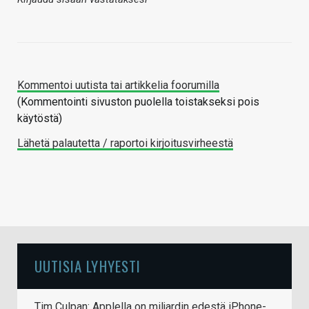
Kommentoi uutista tai artikkelia foorumilla
(Kommentointi sivuston puolella toistakseksi pois
käytöstä)
Lähetä palautetta / raportoi kirjoitusvirheestä
UUTISIA LYHYESTI
Tim Culpan: Applella on miljardin edestä iPhone-