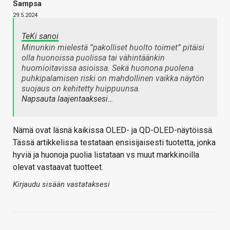
Sampsa
29.5.2024
TeKi sanoi
Minunkin mielestä ”pakolliset huolto toimet” pitäisi
olla huonoissa puolissa tai vähintäänkin
huomioitavissa asioissa. Sekä huonona puolena
puhkipalamisen riski on mahdollinen vaikka näytön
suojaus on kehitetty huippuunsa.
Napsauta laajentaaksesi…
Nämä ovat läsnä kaikissa OLED- ja QD-OLED-näytöissä.
Tässä artikkelissa testataan ensisijaisesti tuotetta, jonka
hyviä ja huonoja puolia listataan vs muut markkinoilla
olevat vastaavat tuotteet.
Kirjaudu sisään vastataksesi