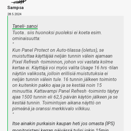
Sampsa
28.5.2024
Taneli- sanoi
Tuota.. siis huonoksi puoleksi ei koeta esim.
ominaisuutta:
"
Kun Panel Protect on Auto-tilassa (oletus), se
muistuttaa käyttäjää neljän tunnin välein ajamaan
Pixel Refresh -toiminnon, johon voi vastata kolme
kertaa ei. Käyttäjä voi myös valita Usage 16 hrs -tilan
näytön valikosta, jolloin erillisiä muistutuksia ei
neljän tunnin välein tule. 16 tunnin jälkeen toiminto
on kuitenkin pakko ajaa ja se kestää noin 15
minuuttia. Kattavampi Panel Refresh -toiminto täytyy
ajaa 1500 tunnin eli 62,5 päivän käytön jälkeen ja se
kestää tunnin. Toimintojen aikana näyttö on
pimeänä ja oranssi merkkivalo vilkkuu.
"
Itse ainakin purkaisin kaupan heti jos omasta (IPS)
monitoristani kerran päivässä tulisi jokin 15min