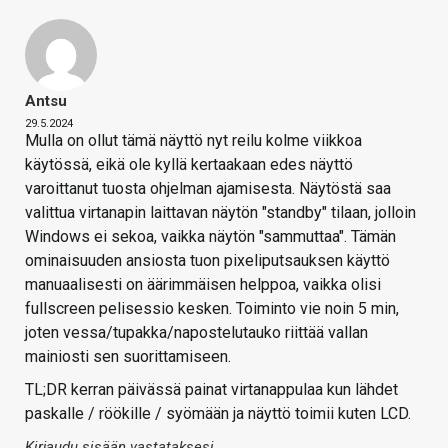
Antsu
29.5.2024
Mulla on ollut tämä näyttö nyt reilu kolme viikkoa
käytössä, eikä ole kyllä kertaakaan edes näyttö
varoittanut tuosta ohjelman ajamisesta. Näytöstä saa
valittua virtanapin laittavan näytön "standby" tilaan, jolloin
Windows ei sekoa, vaikka näytön "sammuttaa". Tämän
ominaisuuden ansiosta tuon pixeliputsauksen käyttö
manuaalisesti on äärimmäisen helppoa, vaikka olisi
fullscreen pelisessio kesken. Toiminto vie noin 5 min,
joten vessa/tupakka/napostelutauko riittää vallan
mainiosti sen suorittamiseen.
TL;DR kerran päivässä painat virtanappulaa kun lähdet
paskalle / röökille / syömään ja näyttö toimii kuten LCD.
Kirjaudu sisään vastataksesi