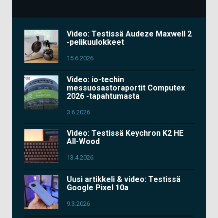
Video: Testissä Audeze Maxwell 2
-pelikuulokkeet
15.6.2026
Video: io-techin
messuosastoraportit Computex
2026 -tapahtumasta
3.6.2026
Video: Testissä Keychron K2 HE
All-Wood
13.4.2026
Uusi artikkeli & video: Testissä
Google Pixel 10a
9.3.2026