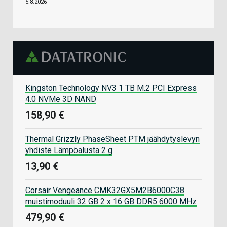
5.8.2026
Kingston Technology NV3 1 TB M.2 PCI Express
4.0 NVMe 3D NAND
158,90 €
Thermal Grizzly PhaseSheet PTM jäähdytyslevyn
yhdiste Lämpöalusta 2 g
13,90 €
Corsair Vengeance CMK32GX5M2B6000C38
muistimoduuli 32 GB 2 x 16 GB DDR5 6000 MHz
479,90 €