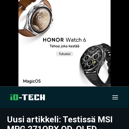
Uusi artikkeli: Testissä MSI
UUTISET
MPG 271QRX QD-OLED -