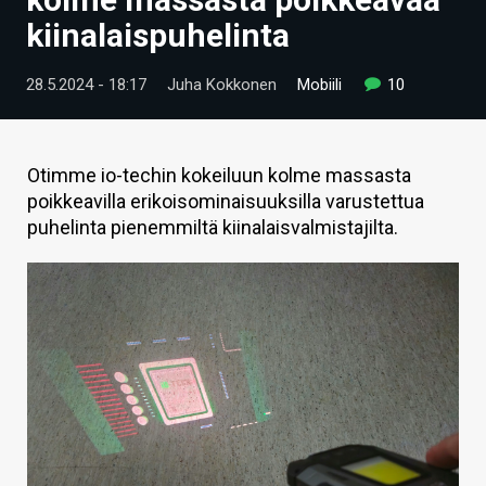
ARTIKKELIT
kiinalaispuhelinta
VIDEOT
28.5.2024 - 18:17
Juha Kokkonen
Mobiili
10
TECHBBS
TIETOA
Otimme io-techin kokeiluun kolme massasta
poikkeavilla erikoisominaisuuksilla varustettua
HINTA.FI
puhelinta pienemmiltä kiinalaisvalmistajilta.
KAUPPA
VAIHDA TEEMA
HAKU