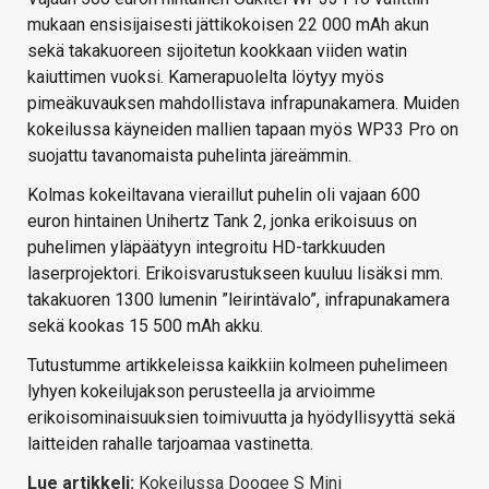
mukaan ensisijaisesti jättikokoisen 22 000 mAh akun
sekä takakuoreen sijoitetun kookkaan viiden watin
kaiuttimen vuoksi. Kamerapuolelta löytyy myös
pimeäkuvauksen mahdollistava infrapunakamera. Muiden
kokeilussa käyneiden mallien tapaan myös WP33 Pro on
suojattu tavanomaista puhelinta järeämmin.
Kolmas kokeiltavana vieraillut puhelin oli vajaan 600
euron hintainen Unihertz Tank 2, jonka erikoisuus on
puhelimen yläpäätyyn integroitu HD-tarkkuuden
laserprojektori. Erikoisvarustukseen kuuluu lisäksi mm.
takakuoren 1300 lumenin ”leirintävalo”, infrapunakamera
sekä kookas 15 500 mAh akku.
Tutustumme artikkeleissa kaikkiin kolmeen puhelimeen
lyhyen kokeilujakson perusteella ja arvioimme
erikoisominaisuuksien toimivuutta ja hyödyllisyyttä sekä
laitteiden rahalle tarjoamaa vastinetta.
Lue artikkeli:
Kokeilussa Doogee S Mini