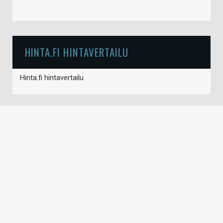
HINTA.FI HINTAVERTAILU
Hinta.fi hintavertailu