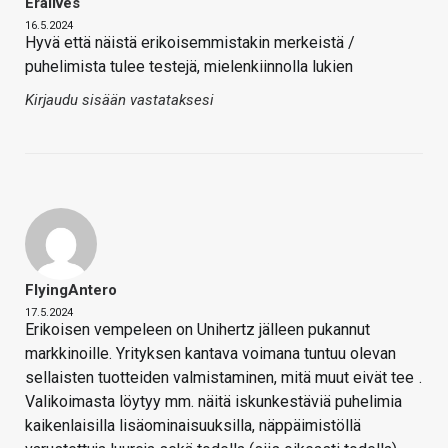
Eräilves
16.5.2024
Hyvä että näistä erikoisemmistakin merkeistä /
puhelimista tulee testejä, mielenkiinnolla lukien
Kirjaudu sisään vastataksesi
FlyingAntero
17.5.2024
Erikoisen vempeleen on Unihertz jälleen pukannut
markkinoille. Yrityksen kantava voimana tuntuu olevan
sellaisten tuotteiden valmistaminen, mitä muut eivät tee
.
Valikoimasta löytyy mm. näitä iskunkestäviä puhelimia
kaikenlaisilla lisäominaisuuksilla, näppäimistöllä