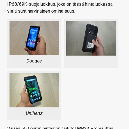
IP68/69K-suojaluokitus, joka on tässä hintaluokassa
vielä suht harvinainen ominaisuus.
Doogee
Unihertz
Vajaan 500 euron hintainen Oukitel WP33 Pro valittiin