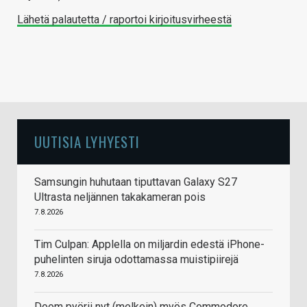
Lähetä palautetta / raportoi kirjoitusvirheestä
UUTISIA LYHYESTI
Samsungin huhutaan tiputtavan Galaxy S27
Ultrasta neljännen takakameran pois
7.8.2026
Tim Culpan: Applella on miljardin edestä iPhone-
puhelinten siruja odottamassa muistipiirejä
7.8.2026
Doom pyörii nyt (melkein) myös Commodore