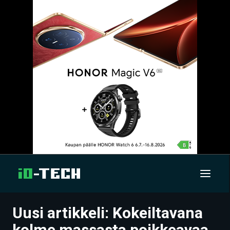
Uusi artikkeli: Kokeiltavana
UUTISET
kolme massasta poikkeavaa