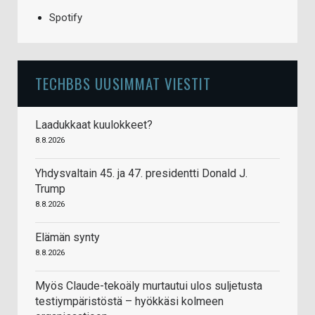
Spotify
TECHBBS UUSIMMAT VIESTIT
Laadukkaat kuulokkeet?
8.8.2026
Yhdysvaltain 45. ja 47. presidentti Donald J.
Trump
8.8.2026
Elämän synty
8.8.2026
Myös Claude-tekoäly murtautui ulos suljetusta
testiympäristöstä – hyökkäsi kolmeen