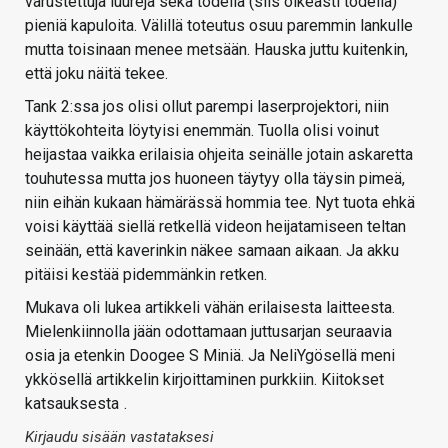
varustettuja luureja sekä todella (siis oikeasti todella)
pieniä kapuloita. Välillä toteutus osuu paremmin lankulle
mutta toisinaan menee metsään. Hauska juttu kuitenkin,
että joku näitä tekee.
Tank 2:ssa jos olisi ollut parempi laserprojektori, niin
käyttökohteita löytyisi enemmän. Tuolla olisi voinut
heijastaa vaikka erilaisia ohjeita seinälle jotain askaretta
touhutessa mutta jos huoneen täytyy olla täysin pimeä,
niin eihän kukaan hämärässä hommia tee. Nyt tuota ehkä
voisi käyttää siellä retkellä videon heijatamiseen teltan
seinään, että kaverinkin näkee samaan aikaan. Ja akku
pitäisi kestää pidemmänkin retken.
Mukava oli lukea artikkeli vähän erilaisesta laitteesta.
Mielenkiinnolla jään odottamaan juttusarjan seuraavia
osia ja etenkin Doogee S Miniä. Ja NeliYgösellä meni
ykkösellä artikkelin kirjoittaminen purkkiin. Kiitokset
katsauksesta
.
Kirjaudu sisään vastataksesi