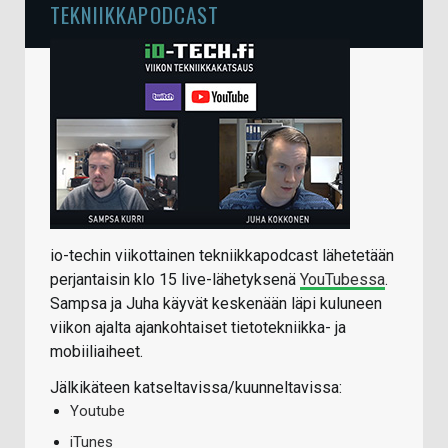
TEKNIIKKAPODCAST
io-techin viikottainen tekniikkapodcast lähetetään
perjantaisin klo 15 live-lähetyksenä
YouTubessa
.
Sampsa ja Juha käyvät keskenään läpi kuluneen
viikon ajalta ajankohtaiset tietotekniikka- ja
mobiiliaiheet.
Jälkikäteen katseltavissa/kuunneltavissa:
Youtube
iTunes