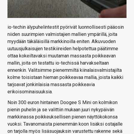
io-techin älypuhelintestit pyörivät luonnollisesti pääosin
niiden suurimpien valmistajien mallien ympärillä, joita
myydään täkäläisillä markkinoilla eniten. Alkuvuoden
uutuusjulkaisujen testikiireiden helpotettua päätimme
ottaa kokeiltavaksi muutaman massasta poikkeavan
mallin, joita on testattu io-techissä harvakseltaan
ennenkin. Valitsimme pienemmiltä kiinalaisvalmistajilta
kolme toisistaan hieman poikkeavaa mallia, joista kaikki
tarjoavat jonkinlaisia massasta poikkeavia
erikoisominaisuuksia.
Noin 300 euron hintainen Doogee S Mini on kolmikon
pienin puhelin ja se valittiin mukaan juuri nykypäivän
markkinassa poikkeuksellisen pienen näyttökokonsa
vuoksi. Tavanomaista pienemmän koon lisäksi ostajalle
on tarjolla myös lisäsuojauksin varustettu rakenne sekä