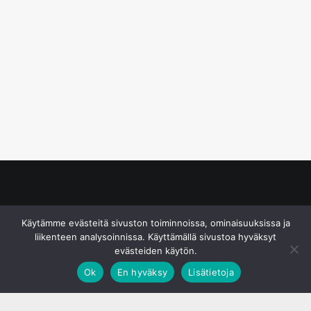
© S&J Media Oy
Käytämme evästeitä sivuston toiminnoissa, ominaisuuksissa ja
liikenteen analysoinnissa. Käyttämällä sivustoa hyväksyt
evästeiden käytön.
Ok
En hyväksy
Lisätietoja
;