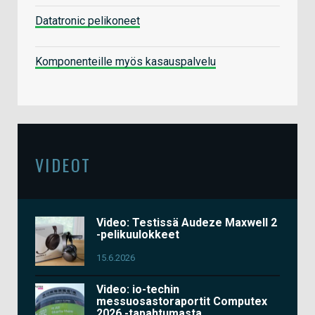
Datatronic pelikoneet
Komponenteille myös kasauspalvelu
VIDEOT
Video: Testissä Audeze Maxwell 2
-pelikuulokkeet
15.6.2026
Video: io-techin
messuosastoraportit Computex
2026 -tapahtumasta