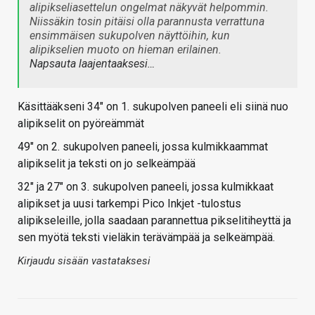
alipikseliasettelun ongelmat näkyvät helpommin.
Niissäkin tosin pitäisi olla parannusta verrattuna
ensimmäisen sukupolven näyttöihin, kun
alipikselien muoto on hieman erilainen.
Napsauta laajentaaksesi…
Käsittääkseni 34" on 1. sukupolven paneeli eli siinä nuo
alipikselit on pyöreämmät
49" on 2. sukupolven paneeli, jossa kulmikkaammat
alipikselit ja teksti on jo selkeämpää
32" ja 27" on 3. sukupolven paneeli, jossa kulmikkaat
alipikset ja uusi tarkempi Pico Inkjet -tulostus
alipikseleille, jolla saadaan parannettua pikselitiheyttä ja
sen myötä teksti vieläkin terävämpää ja selkeämpää.
Kirjaudu sisään vastataksesi