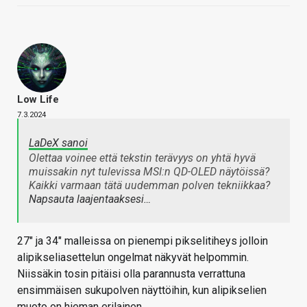
Low Life
7.3.2024
LaDeX sanoi
Olettaa voinee että tekstin terävyys on yhtä hyvä
muissakin nyt tulevissa MSI:n QD-OLED näytöissä?
Kaikki varmaan tätä uudemman polven tekniikkaa?
Napsauta laajentaaksesi…
27" ja 34" malleissa on pienempi pikselitiheys jolloin
alipikseliasettelun ongelmat näkyvät helpommin.
Niissäkin tosin pitäisi olla parannusta verrattuna
ensimmäisen sukupolven näyttöihin, kun alipikselien
muoto on hieman erilainen.