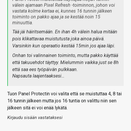
välein ajamaan Pixel Refresh -toiminnon, johon voi
vastata kolme kertaa ei, kunnes 16 tunnin jälkeen
toiminto on pakko ajaa ja se kestää noin 15
minuuttia.
Tää jäi häiritsemään. En ihan 4h välein halua mitään
pois klikattavaa muistutusta joka ainoa päivä.
Varsinkin kun operaatio kestää 15min jos ajaa läpi.
Onhan toi valinnainen toiminto, mutta pakko käyttää
että takuuehdot täyttyy. Mielummin vaikka just se 8h
että saa ees työpäivän pulkkaan.
Napsauta laajentaaksesi…
Tuon Panel Protectin voi valita että se muistuttaa 4, 8 tai
16 tunnin jälkeen mutta jos 16 tuntia on valittu niin sen
jälkeen sitä ei voi enää lykätä.
Kirjaudu sisään vastataksesi