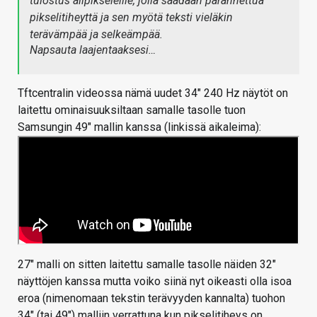
tulostus alipikseleille, jolla saadaan parannettua
pikselitiheyttä ja sen myötä teksti vieläkin
terävämpää ja selkeämpää.
Napsauta laajentaaksesi…
Tftcentralin videossa nämä uudet 34" 240 Hz näytöt on
laitettu ominaisuuksiltaan samalle tasolle tuon
Samsungin 49" mallin kanssa (linkissä aikaleima):
27" malli on sitten laitettu samalle tasolle näiden 32"
näyttöjen kanssa mutta voiko siinä nyt oikeasti olla isoa
eroa (nimenomaan tekstin terävyyden kannalta) tuohon
34" (tai 49") malliin verrattuna kun pikselitiheys on