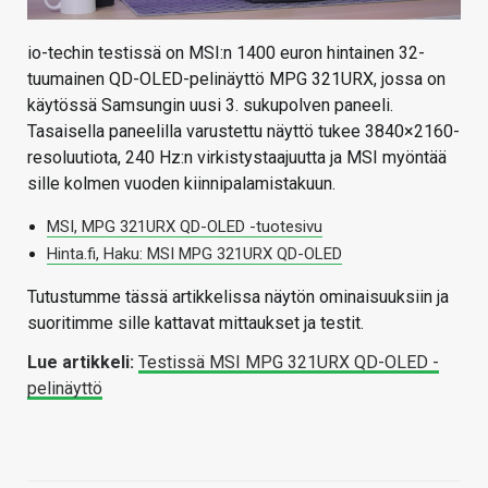
io-techin testissä on MSI:n 1400 euron hintainen 32-
tuumainen QD-OLED-pelinäyttö MPG 321URX, jossa on
käytössä Samsungin uusi 3. sukupolven paneeli.
Tasaisella paneelilla varustettu näyttö tukee 3840×2160-
resoluutiota, 240 Hz:n virkistystaajuutta ja MSI myöntää
sille kolmen vuoden kiinnipalamistakuun.
MSI, MPG 321URX QD-OLED -tuotesivu
Hinta.fi, Haku: MSI MPG 321URX QD-OLED
Tutustumme tässä artikkelissa näytön ominaisuuksiin ja
suoritimme sille kattavat mittaukset ja testit.
Lue artikkeli:
Testissä MSI MPG 321URX QD-OLED -
pelinäyttö