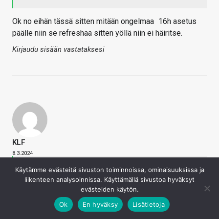
Ok no eihän tässä sitten mitään ongelmaa
16h asetus
päälle niin se refreshaa sitten yöllä niin ei häiritse.
Kirjaudu sisään vastataksesi
KLF
8.3.2024
Käytämme evästeitä sivuston toiminnoissa, ominaisuuksissa ja
Cuthalu sanoi
liikenteen analysoinnissa. Käyttämällä sivustoa hyväksyt
Telkkareiden puolella kaikki oledit tosiaan ajavat
evästeiden käytön.
tämän kevyen puhdistuksen automaattisesti eivätkä
häiritse käyttäjää siitä millään tavalla. On hyvin
Ok
En hyväksy
Lisätietoja
erikoista, että MSI ei jostain syystä ole ymmärtänyt