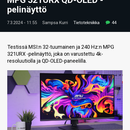
ARTIKKELIT
pelinäyttö
VIDEOT
7.3.2024 - 11:55
Sampsa Kurri
Tietotekniikka
44
TECHBBS
TIETOA
Testissä MSI:n 32-tuumainen ja 240 Hz:n MPG
321URX -pelinäyttö, joka on varustettu 4k-
HINTA.FI
resoluutiolla ja QD-OLED-paneelilla.
KAUPPA
VAIHDA TEEMA
HAKU