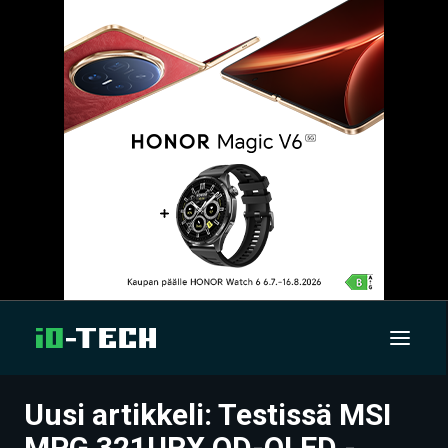
Uusi artikkeli: Testissä MSI
UUTISET
MPG 321URX QD-OLED -