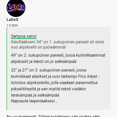
LaDeX
7.3.2024
Sampsa sanoi
Käsittääkseni 34" on 1. sukupolven paneeli eli siinä
nuo alipikselit on pyöreämmät
49" on 2. sukupolven paneeli, jossa kulmikkaammat
alipikselit ja teksti on jo selkeämpää
32" ja 27" on 3. sukupolven paneeli, jossa
kulmikkaat alipikset ja uusi tarkempi Pico Inkjet -
tulostus alipikseleille, jolla saadaan parannettua
pikselitiheyttä ja sen myötä teksti vieläkin
terävämpää ja selkeämpää.
Napsauta laajentaaksesi…
No voi hemmetti. Tällain kuluttajana sitä olettaa että