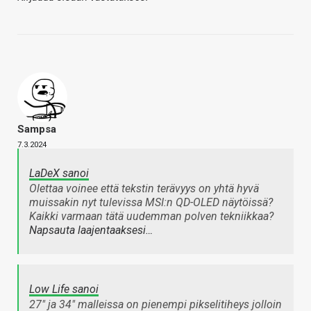
Sampsa
7.3.2024
LaDeX sanoi
Olettaa voinee että tekstin terävyys on yhtä hyvä
muissakin nyt tulevissa MSI:n QD-OLED näytöissä?
Kaikki varmaan tätä uudemman polven tekniikkaa?
Napsauta laajentaaksesi…
Low Life sanoi
27" ja 34" malleissa on pienempi pikselitiheys jolloin