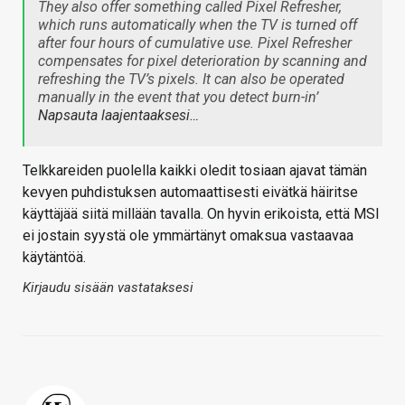
They also offer something called Pixel Refresher,
which runs automatically when the TV is turned off
after four hours of cumulative use. Pixel Refresher
compensates for pixel deterioration by scanning and
refreshing the TV’s pixels. It can also be operated
manually in the event that you detect burn-in’
Napsauta laajentaaksesi…
Telkkareiden puolella kaikki oledit tosiaan ajavat tämän
kevyen puhdistuksen automaattisesti eivätkä häiritse
käyttäjää siitä millään tavalla. On hyvin erikoista, että MSI
ei jostain syystä ole ymmärtänyt omaksua vastaavaa
käytäntöä.
Kirjaudu sisään vastataksesi