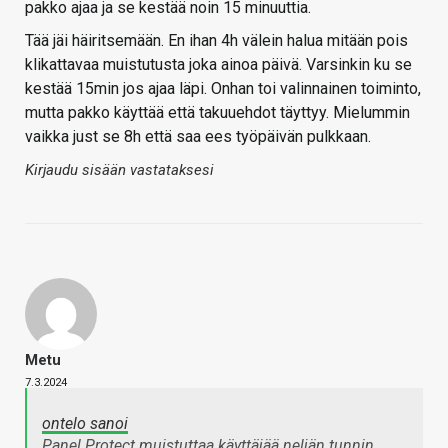
pakko ajaa ja se kestää noin 15 minuuttia.
Tää jäi häiritsemään. En ihan 4h välein halua mitään pois
klikattavaa muistutusta joka ainoa päivä. Varsinkin ku se
kestää 15min jos ajaa läpi. Onhan toi valinnainen toiminto,
mutta pakko käyttää että takuuehdot täyttyy. Mielummin
vaikka just se 8h että saa ees työpäivän pulkkaan.
Kirjaudu sisään vastataksesi
Metu
7.3.2024
ontelo sanoi
Panel Protect muistuttaa käyttäjää neljän tunnin