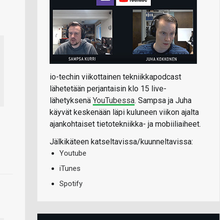
io-techin viikottainen tekniikkapodcast
lähetetään perjantaisin klo 15 live-
lähetyksenä
YouTubessa
. Sampsa ja Juha
käyvät keskenään läpi kuluneen viikon ajalta
ajankohtaiset tietotekniikka- ja mobiiliaiheet.
Jälkikäteen katseltavissa/kuunneltavissa:
Youtube
iTunes
Spotify