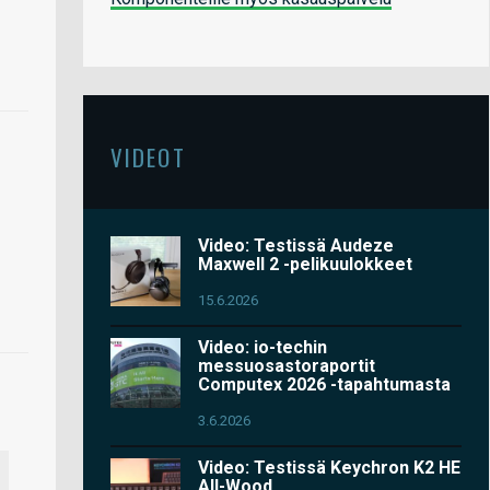
VIDEOT
Video: Testissä Audeze
Maxwell 2 -pelikuulokkeet
15.6.2026
Video: io-techin
messuosastoraportit
Computex 2026 -tapahtumasta
3.6.2026
Video: Testissä Keychron K2 HE
All-Wood