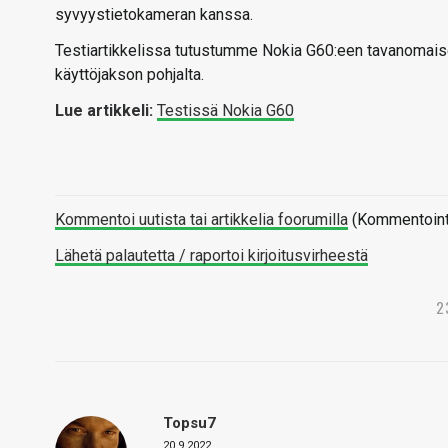
syvyystietokameran kanssa.
Testiartikkelissa tutustumme Nokia G60:een tavanomaisen
käyttöjakson pohjalta.
Lue artikkeli:
Testissä Nokia G60
Kommentoi uutista tai artikkelia foorumilla
(Kommentointi 
Lähetä palautetta / raportoi kirjoitusvirheestä
2
Topsu7
20.9.2022