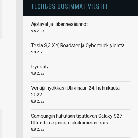
TECHBBS UUSIMMAT VIESTIT
Ajotavat ja liikennesäännöt
9.8.2026
Tesla S,3,X,Y, Roadster ja Cybertruck yleistä
9.8.2026
Pyöräily
9.8.2026
Venäjä hyökkäsi Ukrainaan 24. helmikuuta
2022
8.8.2026
Samsungin huhutaan tiputtavan Galaxy S27
Ultrasta neljännen takakameran pois
8.8.2026