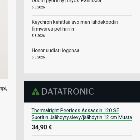
Doom pyörii nyt myös Paintissa
6.8.2026
Keychron kehittää avoimen lähdekoodin
firmwarea pelihiiriin
5.8.2026
Honor uudisti logonsa
5.8.2026
mpi,
Thermalright Peerless Assassin 120 SE
Suoritin Jäähdytyslevy/jäähdytin 12 cm Musta
34,90 €