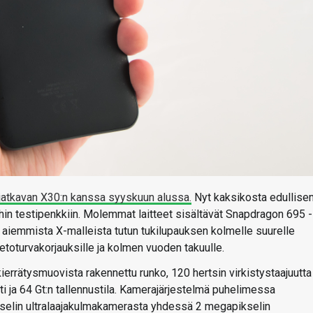
 jatkavan X30:n kanssa syyskuun alussa.
Nyt kaksikosta edullise
in testipenkkiin. Molemmat laitteet sisältävät Snapdragon 695 -
a aiemmista X-malleista tutun tukilupauksen kolmelle suurelle
etoturvakorjauksille ja kolmen vuoden takuulle.
errätysmuovista rakennettu runko, 120 hertsin virkistystaajuutta
i ja 64 Gt:n tallennustila. Kamerajärjestelmä puhelimessa
elin ultralaajakulmakamerasta yhdessä 2 megapikselin