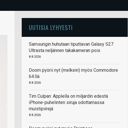
UUTISIA LYHYESTI
Samsungin huhutaan tiputtavan Galaxy S27
Ultrasta neljännen takakameran pois
8.8.2026
Doom pyörii nyt (melkein) myös Commodore
64:llä
8.8.2026
Tim Culpan: Applella on miljardin edestä
iPhone-puhelinten siruja odottamassa
muistipiirejä
8.8.2026