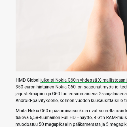
HMD Global
julkaisi Nokia G60:n yhdessä X-mallistoaan
350 euron hintainen Nokia G60, on saapunut myös io-tech
järjestelmäpiirin ja G60 tuo ensimmäisenä G-sarjalaisen
Android-päivitykselle, kolmen vuoden kuukausittaisille ti
Muita Nokia G60:n pääominaisuuksia ovat suurelta osin ki
tukeva 6,58-tuumainen Full HD –näyttö, 4 Gt:n RAM-muist
muodostuu 50 megapikselin pääkamerasta ja 5 megapiks